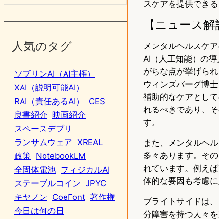
スケアを提供できる
【ニュース解
人気のタグ
メンタルヘルスケア
AI（人工知能）の
がちな点が挙げられ
ソブリンAI（AI主権）
ウィンズバーグ博士
XAI（説明可能AI）
補助的なケアとして
RAI（責任あるAI）
CES
れるべきであり、そ
良書紹介
映画紹介
す。
スペースデブリ
ランサムウェア
XREAL
また、メンタルヘル
多々あります。その
政策
NotebookLM
れています。例えば
全固体電池
フィジカルAI
体的な要因も考慮に
ステーブルコイン
JPYC
キヤノン
CoeFont
著作権
ブライトサイドは、
今日は何の日
分障害を持つ人々を