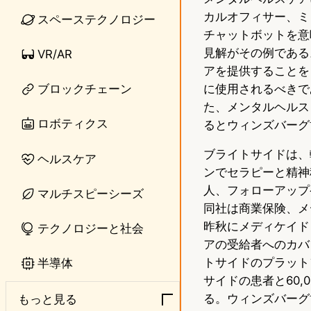
カルオフィサー、ミ
スペーステクノロジー
e
t
チャットボットを意
o
見解がその例である
VR/AR
アを提供することを
d
に使用されるべきで
ブロックチェーン
o
た、メンタルヘルス
ロボティクス
るとウィンズバーグ
n
ブライトサイドは、
ヘルスケア
ンでセラピーと精神
人、フォローアップ
マルチスピーシーズ
同社は商業保険、メ
昨秋にメディケイド
テクノロジーと社会
アの受給者へのカバ
トサイドのプラット
半導体
サイドの患者と60
る。ウィンズバーグ
もっと見る