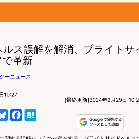
ー
ヘルス誤解を解消、ブライトサイ
アで革新
ジーニュース
日10:27
[最終更新]
2024年2月29日 10:2
B
F
H
l
a
a
に関する誤解がいくつか存在する。ブライトサイドヘルス
u
c
t