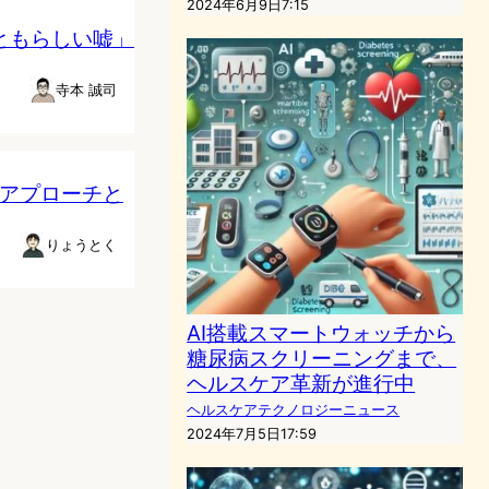
2024年6月9日7:15
っともらしい嘘」
寺本 誠司
のアプローチと
りょうとく
AI搭載スマートウォッチから
糖尿病スクリーニングまで、
ヘルスケア革新が進行中
ヘルスケアテクノロジーニュース
2024年7月5日17:59