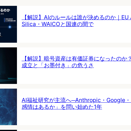
【解説】AIのルールは誰が決めるのか｜EU AI 
Silica・WAICOと国連の間で
【解説】暗号資産は有価証券になったのか
成立と「お墨付き」の危うさ
AI福祉研究が主流へ─Anthropic・Google・
感情はあるか」を問い始めた1年