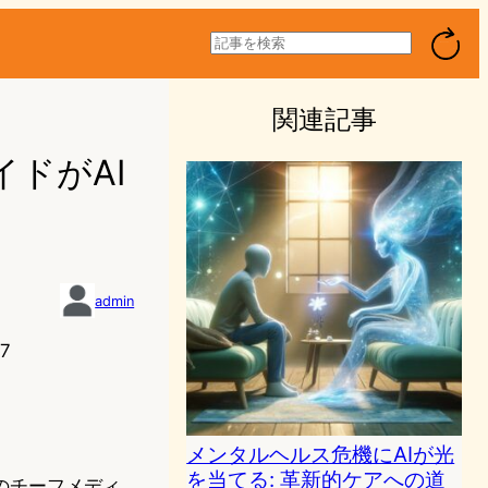
検
索
関連記事
ドがAI
admin
7
メンタルヘルス危機にAIが光
を当てる: 革新的ケアへの道
のチーフメディ