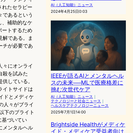
AI（人工知能）ニュース
されたセラピー
2024年4月25日0:03
々であるという
し、補助的なケ
ポートするため
見解である。ま
ーチが必要であ
人々にオンライ
自殺を試みた
IEEEが語るAIとメンタルヘル
提供している。
スの未来──MLで医療格差に
挑む次世代ケア
ライトサイドは
イドとメディケ
AI（人工知能）ニュース
｜
テクノロジーと社会ニュース
｜
の人々がブライ
ヘルスケアテクノロジーニュース
ル以下のブライト
2025年7月1日14:00
に基づいてい
Brightside Healthがメディケ
にメンタルヘル
イド・メディケア受益者向け