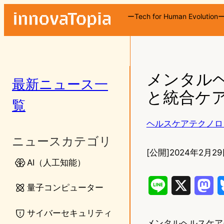
ーTech for Human Evolution
メンタル
最新ニュース一
と統合ケ
覧
ヘルスケアテクノロ
ニュースカテゴリ
[公開]
2024年2月29
AI（人工知能）
L
X
M
量子コンピューター
i
a
サイバーセキュリティ
メンタルヘルスケア
n
s