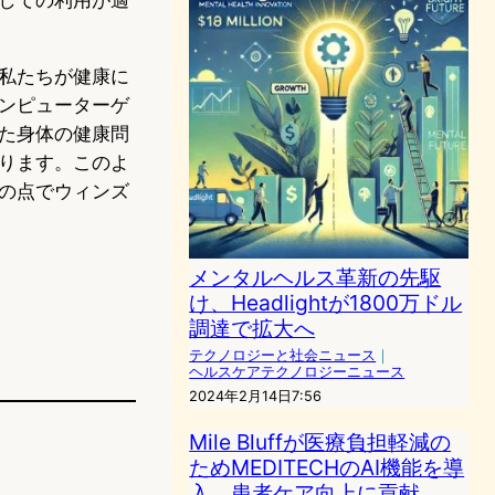
私たちが健康に
ンピューターゲ
た身体の健康問
ります。このよ
の点でウィンズ
メンタルヘルス革新の先駆
け、Headlightが1800万ドル
調達で拡大へ
テクノロジーと社会ニュース
｜
ヘルスケアテクノロジーニュース
2024年2月14日7:56
Mile Bluffが医療負担軽減の
ためMEDITECHのAI機能を導
入、患者ケア向上に貢献