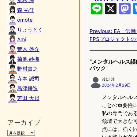
乗杉 海
L
X
M
森 祐佳
omote
i
a
りょうとく
Previous:
EA、労働力
n
s
FPSプロジェクト
Ami
e
t
荒木 啓介
o
菊池 紗槻
“メンタルヘルス誤
d
バック
野村貴之
o
寺本 誠司
渡辺 淳
2024年2月29日
島津耕造
n
メンタルヘル
苦田 大起
ことの重要性
私の専門である
領域で大きな
アーカイブ
点には、強く
いう能力が欠