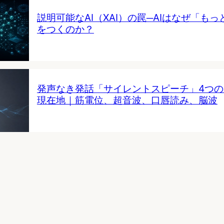
説明可能なAI（XAI）の罠─AIはなぜ「も
をつくのか？
発声なき発話「サイレントスピーチ」4つ
現在地｜筋電位、超音波、口唇読み、脳波