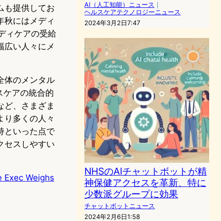
AI（人工知能）ニュース
｜
ムも提供してお
ヘルスケアテクノロジーニュース
年秋にはメディ
2024年3月2日7:47
ディケアの受給
幅広い人々にメ
全体のメンタル
スケアの統合的
など、さまざま
より多くの人々
持といった点で
クセスしやすい
NHSのAIチャットボットが精
e Exec Weighs
神保健アクセスを革新、特に
少数派グループに効果
チャットボットニュース
2024年2月6日1:58