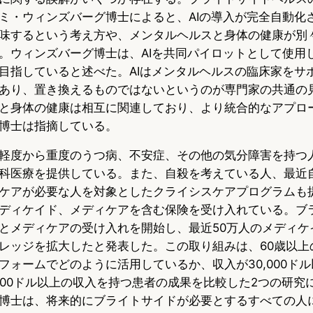
ミ・ウィンズバーグ博士によると、AIの導入が完全自動化
e
e
e
味するという考え方や、メンタルヘルスと身体の健康が別
s
b
n
。ウィンズバーグ博士は、AIを共同パイロットとして使用
目指していると述べた。AIはメンタルヘルスの臨床家をサ
k
o
a
あり、置き換えるものではないというのが専門家の共通の
y
o
と身体の健康は相互に関連しており、より統合的なアプロ
博士は指摘している。
k
軽度から重度のうつ病、不安症、その他の気分障害を持つ
科医療を提供している。また、自殺を考えている人、最近
ケアが必要な人を対象としたクライシスケアプログラムも
ディケイド、メディケアを含む保険を受け入れている。ブ
とメディケアの受け入れを開始し、最近50万人のメディケ
レッジを拡大したと発表した。この取り組みは、60歳以上
フォームでどのように活用しているか、収入が30,000ド
,000ドル以上の収入を持つ患者の成果を比較した2つの研究
博士は、将来的にブライトサイドが必要とするすべての人