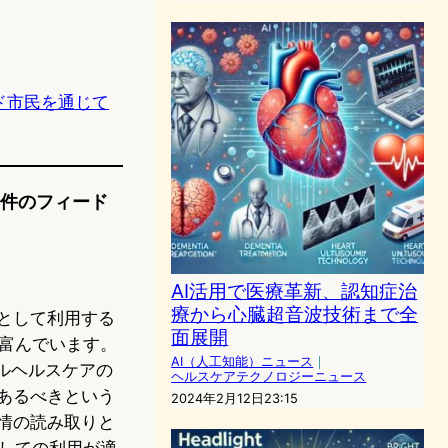
ンド市民を通じて
1件のフィード
AI活用で医療革新、認知症治
療から心臓超音波技術まで全
として利用する
面展開
富んでいます。
AI（人工知能）ニュース
｜
タルヘルスケアの
ヘルスケアテクノロジーニュース
あるべきという
2024年2月12日23:15
情の読み取りと
しての利用が適