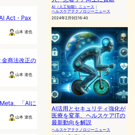
AI（人工知能）ニュース
｜
ヘルスケアテクノロジーニュース
Act・Pax
2024年2月9日16:40
山本 達也
？金商法改正の
山本 達也
Meta、「AIに
AI活用とセキュリティ強化が
医療を変革、ヘルスケアITの
山本 達也
最新動向を解説
ヘルスケアテクノロジーニュース