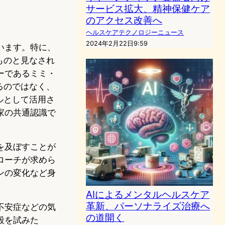
サービス拡大、精神保健ケア
のアクセス改善へ
ヘルスケアテクノロジーニュース
2024年2月22日9:59
います。特に、
ものと見なされ
ーであるミミ・
るのではなく、
ルとして活用さ
家の共通認識で
を及ぼすことが
ローチが求めら
ンの変化など身
AIによるメンタルヘルスケア
革新、パーソナライズ治療へ
不安症などの気
の道開く
殺を試みた