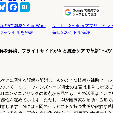
B
F
H
l
a
a
の5%削減とStar Wars
Next:
「XHelperアプリ、イ
u
c
t
のキャンセルを発表
毎日200万ドル洗浄」
e
e
e
s
b
n
解を解消、ブライトサイドがAIと統合ケアで革新” への
k
o
a
y
o
k
スケアに関する誤解を解消し、AIのような技術を補助ツール
について、ミミ・ウィンズバーグ博士の提言は非常に示唆に
ITエンジニアリングの視点から見ても、AIの活用はメン
可能性を秘めています。ただし、AIが臨床家を補助する形で
同意します。AIには人間のセラピストが持つ共感や微妙な感
けているため、完全な自動化ではなく、臨床家のサポートと