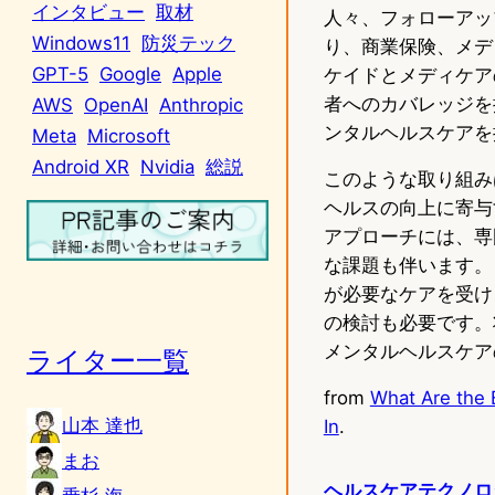
インタビュー
取材
人々、フォローアッ
Windows11
防災テック
り、商業保険、メデ
GPT-5
Google
Apple
ケイドとメディケア
者へのカバレッジを
AWS
OpenAI
Anthropic
ンタルヘルスケアを
Meta
Microsoft
Android XR
Nvidia
総説
このような取り組み
ヘルスの向上に寄与
アプローチには、専
な課題も伴います。
が必要なケアを受け
の検討も必要です。
メンタルヘルスケア
ライター一覧
from
What Are the 
山本 達也
In
.
まお
ヘルスケアテクノロ