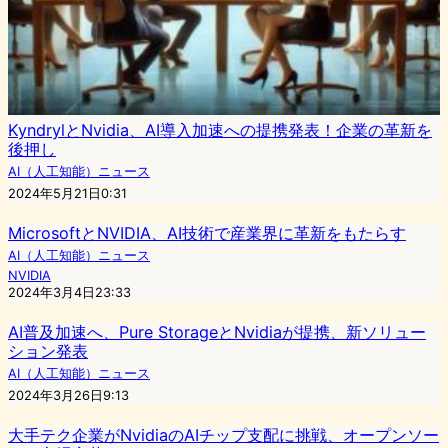
KyndrylとNvidia、AI導入加速への提携発表！企業の革新を
後押し
AI（人工知能）ニュース
2024年5月21日0:31
MicrosoftとNVIDIA、AI技術で産業界に革新をもたらす
AI（人工知能）ニュース
NVIDIA
2024年3月4日23:33
AI普及加速へ、Pure StorageとNvidiaが提携、新ソリュー
ション発表
AI（人工知能）ニュース
2024年3月26日9:13
大手テク企業がNvidiaのAIチップ支配に挑戦、オープンソー