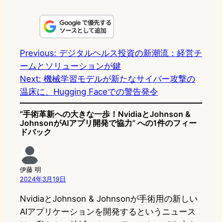
i
a
l
a
a
n
s
u
c
t
e
t
e
e
e
Previous:
デジタルヘルス投資の新潮流：経営チ
ームとソリューションが鍵
o
s
b
n
Next:
機械学習モデルが新たなサイバー攻撃の
d
k
o
a
温床に、Hugging Faceでの警告発令
o
y
o
“手術革新への大きな一歩！NvidiaとJohnson &
n
k
JohnsonがAIアプリ開発で協力” への1件のフィー
ドバック
伊藤 明
2024年3月19日
NvidiaとJohnson & Johnsonが手術用の新しい
AIアプリケーションを開発するというニュース