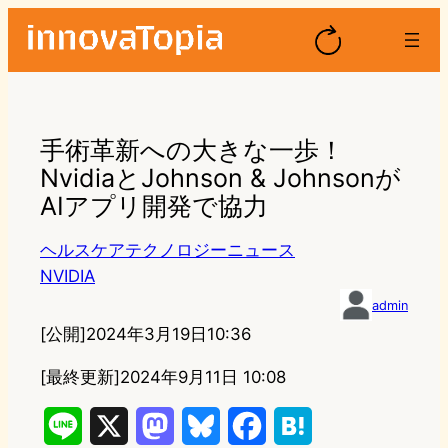
手術革新への大きな一歩！
NvidiaとJohnson & Johnsonが
AIアプリ開発で協力
ヘルスケアテクノロジーニュース
NVIDIA
admin
[公開]
2024年3月19日10:36
[最終更新]
2024年9月11日 10:08
L
X
M
B
F
H