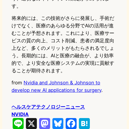
す。
将来的には、この技術がさらに発展し、手術だ
けでなく、医療のあらゆる分野でAIの活用が進
むことが予想されます。これにより、医療サー
ビスの質の向上、コスト削減、患者の満足度向
上など、多くのメリットがもたらされるでしょ
う。長期的には、AIと医療の融合が、より効率
的で、より安全な医療システムの実現に貢献す
ることが期待されます。
from
Nvidia and Johnson & Johnson to
develop new AI applications for surgery
.
ヘルスケアテクノロジーニュース
NVIDIA
L
X
M
B
F
H