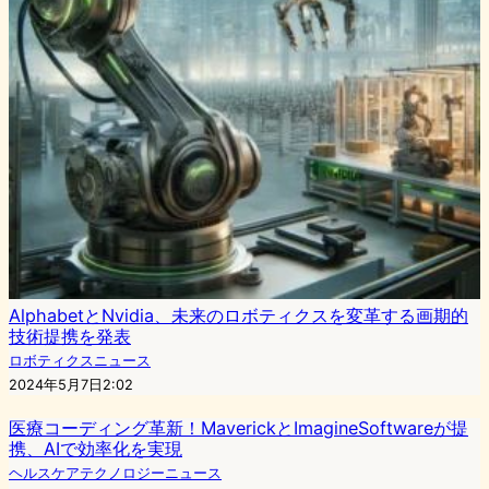
AlphabetとNvidia、未来のロボティクスを変革する画期的
技術提携を発表
ロボティクスニュース
2024年5月7日2:02
医療コーディング革新！MaverickとImagineSoftwareが提
携、AIで効率化を実現
ヘルスケアテクノロジーニュース