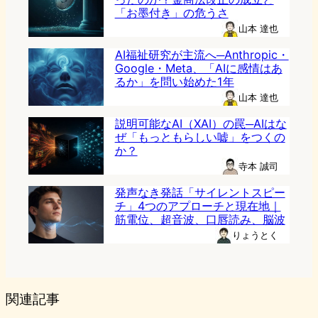
「お墨付き」の危うさ
山本 達也
AI福祉研究が主流へ─Anthropic・
Google・Meta、「AIに感情はあ
るか」を問い始めた1年
山本 達也
説明可能なAI（XAI）の罠─AIはな
ぜ「もっともらしい嘘」をつくの
か？
寺本 誠司
発声なき発話「サイレントスピー
チ」4つのアプローチと現在地｜
筋電位、超音波、口唇読み、脳波
りょうとく
関連記事