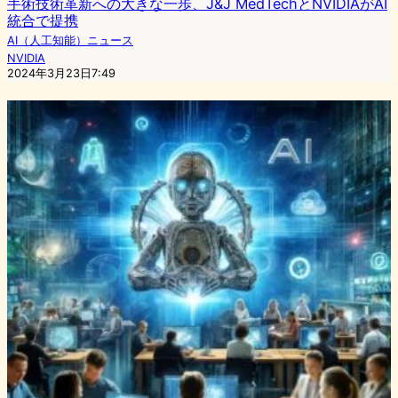
手術技術革新への大きな一歩、J&J MedTechとNVIDIAがAI
統合で提携
AI（人工知能）ニュース
NVIDIA
2024年3月23日7:49