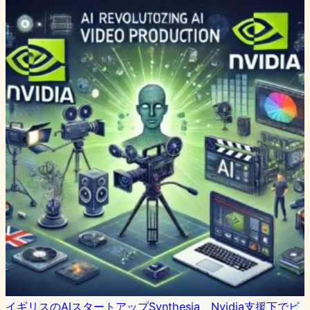
イギリスのAIスタートアップSynthesia、Nvidia支援下でビ