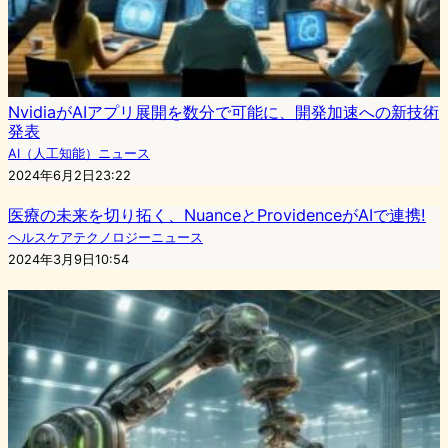
NvidiaがAIアプリ展開を数分で可能に、開発加速への新技術
発表
AI（人工知能）ニュース
2024年6月2日23:22
医療の未来を切り拓く、NuanceとProvidenceがAIで連携!
ヘルスケアテクノロジーニュース
2024年3月9日10:54