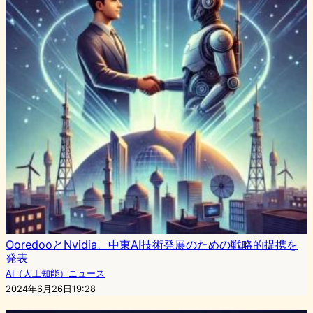
OoredooとNvidia、中東AI技術発展のための戦略的提携を
発表
AI（人工知能）ニュース
2024年6月26日19:28