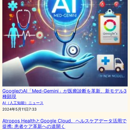
GoogleのAI「Med-Gemini」が医療診断を革新、新モデル3
種顕現
AI（人工知能）ニュース
2024年5月11日7:33
Atropos HealthとGoogle Cloud、ヘルスケアデータ活用で
提携: 患者ケア革新への道開く