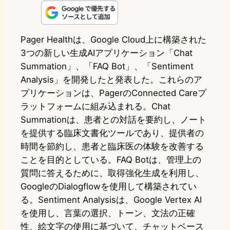
n
s
u
c
t
e
t
e
e
e
Pager Healthは、Google Cloud上に構築された
3つの新しい生成AIアプリケーション「Chat
o
s
b
n
Summation」、「FAQ Bot」、「Sentiment
d
k
o
a
Analysis」を開発したと発表した。これらのア
o
y
o
プリケーションは、PagerのConnected Careプ
ラットフォームに組み込まれる。Chat
n
k
Summationは、患者との対話を要約し、ノート
を提供する臨床文書化ツールであり、提供者の
時間を節約し、患者と臨床医の体験を改善する
ことを目的としている。FAQ Botは、管理上の
質問に答えるために、取得強化生成を利用し、
GoogleのDialogflowを使用して構築されてい
る。Sentiment Analysisは、Google Vertex AI
を使用し、言葉の選択、トーン、文法の正確
性、絵文字の使用に基づいて、チャットベース