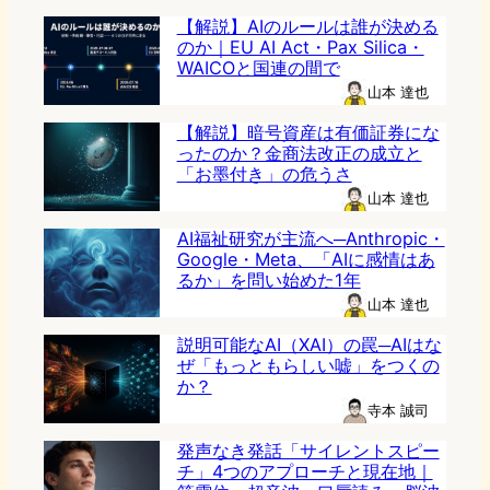
【解説】AIのルールは誰が決める
のか｜EU AI Act・Pax Silica・
WAICOと国連の間で
山本 達也
【解説】暗号資産は有価証券にな
ったのか？金商法改正の成立と
「お墨付き」の危うさ
山本 達也
AI福祉研究が主流へ─Anthropic・
Google・Meta、「AIに感情はあ
るか」を問い始めた1年
山本 達也
説明可能なAI（XAI）の罠─AIはな
ぜ「もっともらしい嘘」をつくの
か？
寺本 誠司
発声なき発話「サイレントスピー
チ」4つのアプローチと現在地｜