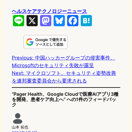
ヘルスケアテクノロジーニュース
L
X
M
B
F
H
i
a
l
a
a
n
s
u
c
t
e
t
e
e
e
Previous:
中国ハッカーグループの侵害事件、
Microsoftのセキュリティ失敗が露呈
o
s
b
n
Next:
マイクロソフト、セキュリティ姿勢改善
d
k
o
a
を連邦審査委員会から要求される
o
y
o
“Pager Health、Google Cloudで医療AIアプリ3種
n
k
を開発、患者ケア向上へ” への1件のフィードバッ
ク
山本 拓也