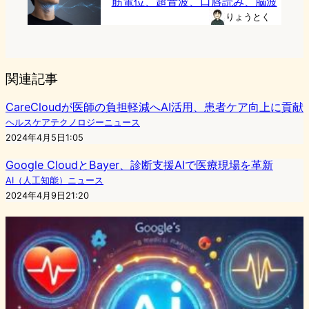
筋電位、超音波、口唇読み、脳波
りょうとく
関連記事
CareCloudが医師の負担軽減へAI活用、患者ケア向上に貢献
ヘルスケアテクノロジーニュース
2024年4月5日1:05
Google CloudとBayer、診断支援AIで医療現場を革新
AI（人工知能）ニュース
2024年4月9日21:20