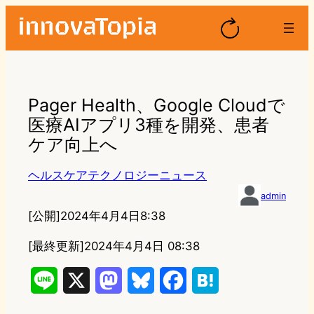
Pager Health、Google Cloudで
医療AIアプリ3種を開発、患者
ケア向上へ
ヘルスケアテクノロジーニュース
admin
[公開]
2024年4月4日8:38
[最終更新]
2024年4月4日 08:38
L
X
M
B
F
H
i
a
l
a
a