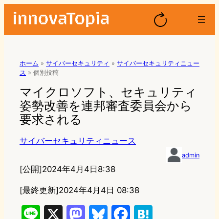
ホーム
»
サイバーセキュリティ
»
サイバーセキュリティニュー
ス
»
個別投稿
マイクロソフト、セキュリティ
姿勢改善を連邦審査委員会から
要求される
サイバーセキュリティニュース
admin
[公開]
2024年4月4日8:38
[最終更新]
2024年4月4日 08:38
L
X
M
B
F
H