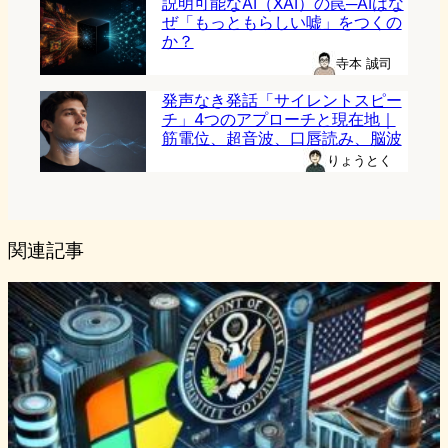
説明可能なAI（XAI）の罠─AIはな
ぜ「もっともらしい嘘」をつくの
か？
寺本 誠司
発声なき発話「サイレントスピー
チ」4つのアプローチと現在地｜
筋電位、超音波、口唇読み、脳波
りょうとく
関連記事