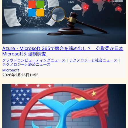
Azure・Microsoft 365で競合を締め出し？ 公取委が日本
Microsoftを強制調査
クラウドコンピューティングニュース
｜
テクノロジーと社会ニュース
｜
テクノロジーと経済ニュース
Microsoft
2026年2月26日11:55