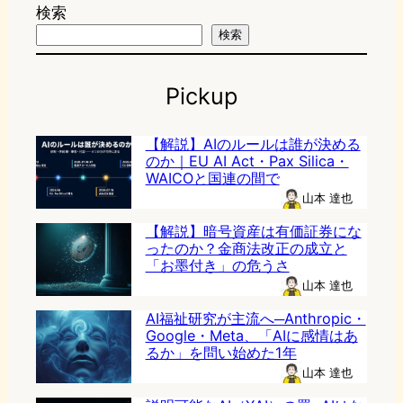
検索
検索
Pickup
【解説】AIのルールは誰が決める
のか｜EU AI Act・Pax Silica・
WAICOと国連の間で
山本 達也
【解説】暗号資産は有価証券にな
ったのか？金商法改正の成立と
「お墨付き」の危うさ
山本 達也
AI福祉研究が主流へ─Anthropic・
Google・Meta、「AIに感情はあ
るか」を問い始めた1年
山本 達也