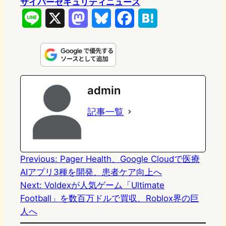
サイバーセキュリティニュース
L
X
M
B
F
H
i
a
l
a
a
n
s
u
c
t
e
t
e
e
e
admin
o
s
b
n
記事一覧
d
k
o
a
o
y
o
n
k
Previous:
Pager Health、Google Cloudで医療
AIアプリ3種を開発、患者ケア向上へ
Next:
Voldexが人気ゲーム「Ultimate
Football」を数百万ドルで買収、Roblox界の巨
人へ