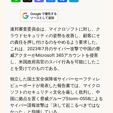
i
a
l
a
a
n
s
u
c
t
e
t
e
e
e
連邦審査委員会は、マイクロソフトに対し、ク
ラウドセキュリティの姿勢を改善し、顧客にそ
o
s
b
n
の責任を押し付けるのをやめるよう要求した。
d
k
o
a
これは、2023年7月のサイバー攻撃で中国の脅
o
y
o
威アクターがMicrosoft 365アカウントを侵害
し、米国政府高官のスパイ行為を可能にしたこ
n
k
とを受けてのものである。
独立した国土安全保障省サイバーセーフティレ
ビューボードが発表した報告書では、マイクロ
ソフトのセキュリティ文化を厳しく批判し、中
国に拠点を置く脅威グループStorm-0558による
サイバー諜報攻撃は「決して起こるべきではな
かった」と指摘している。