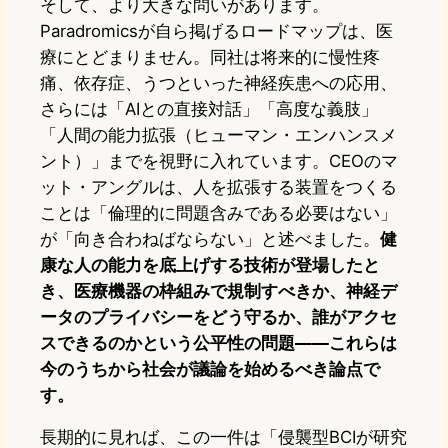
そして、より大きな問いがあります。
Paradromicsが自ら掲げるロードマップは、医
療にとどまりません。同社は将来的に慢性疼
痛、依存症、うつといった神経疾患への応用、
さらには「AIとの直接対話」「高度な義肢」
「人間の能力拡張（ヒューマン・エンハンスメ
ント）」までを視野に入れています。CEOのマ
ット・アングルは、人を拡張する装置をつくる
ことは「倫理的に問題含みである必要はない」
が「向き合わねばならない」と述べました。
健
康な人の能力を底上げする技術が登場したと
き、医療機器の枠組みで規制すべきか、神経デ
ータのプライバシーをどう守るか、誰がアクセ
スできるのかという公平性の問題——これらは
今のうちから社会が議論を始めるべき論点で
す。
長期的に見れば、この一件は「侵襲型BCIが研究