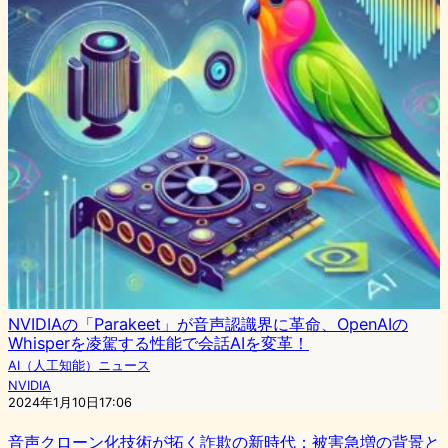
NVIDIAの「Parakeet」が音声認識界に革命、OpenAIの
Whisperを凌駕する性能で会話AIを変革！
AI（人工知能）ニュース
NVIDIA
2024年1月10日17:06
音声クローン化技術が拓く詐欺の新時代：被害急増の背景と