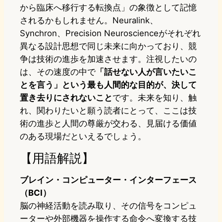
から臨床へ移行する転換点」の象徴として記憶
されるかもしれません。Neuralink、
Synchron、Precision Neuroscienceがそれぞれ
異なる設計思想で同じ未来に向かっており、競
争は技術の進歩を加速させます。注視したいの
は、その速度の中で
「話せない人が言いたいこ
とを言う」という最も人間的な目的が、決して
置き去りにされないこと
です。未来を知り、触
れ、関わりたいと願う読者にとって、ここは技
術の進歩と人間の尊厳が交わる、見届ける価値
のある現場だといえるでしょう。
【用語解説】
ブレイン・コンピューター・インターフェース
（BCI）
脳の神経活動を読み取り、その信号をコンピュ
ーターや外部機器を操作する命令へ変換する技