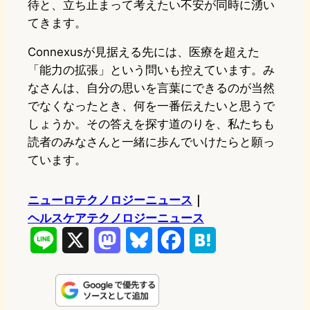
待と、立ち止まって考えたい不安が同時に湧い
てきます。
Connexusが見据える先には、医療を超えた
「能力の拡張」という問いも控えています。み
なさんは、自分の思いを言葉にできるのが当然
でなくなったとき、何を一番伝えたいと思うで
しょうか。その答えを探す道のりを、私たちも
読者のみなさんと一緒に歩んでいけたらと願っ
ています。
ニューロテクノロジーニュース
｜
ヘルスケアテクノロジーニュース
L
X
M
B
F
H
i
a
l
a
a
n
s
u
c
t