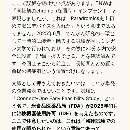
ここで誤解を避けたい点があります。TNWは
「同社初のchronic（留置型）インプラント」と
表現しましたが、これは「Paradromics史上初
めて脳にデバイスを入れた」という意味ではあ
りません。2025年6月、てんかん研究の一環と
して一時的に装着・除去する試験が同じミシガ
ン大学で行われており、その際に20分以内で安
全に設置・記録・抜去できることを確認済みで
す。今回はそこから前進し、長期間とどめ置く
前提の初症例という位置づけになります。
文脈として押さえておきたいのは、これが単発
の企業発表ではないことです。試験は
「Connect-One Early Feasibility Study」とい
う名で、
米食品医薬品局（FDA）が2025年11月
に治験機器使用許可（IDE）を与えたものです。
ここで注意したいのは、これは「臨床試験での
使用が認められた」という意味であって、