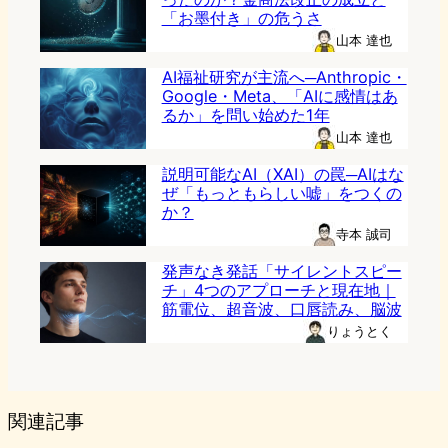
「お墨付き」の危うさ
山本 達也
AI福祉研究が主流へ─Anthropic・
Google・Meta、「AIに感情はあ
るか」を問い始めた1年
山本 達也
説明可能なAI（XAI）の罠─AIはな
ぜ「もっともらしい嘘」をつくの
か？
寺本 誠司
発声なき発話「サイレントスピー
チ」4つのアプローチと現在地｜
筋電位、超音波、口唇読み、脳波
りょうとく
関連記事