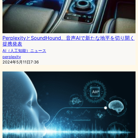
PerplexityとSoundHound、音声AIで新たな地平を切り開く
提携発表
AI（人工知能）ニュース
perplexity
2024年5月11日7:36