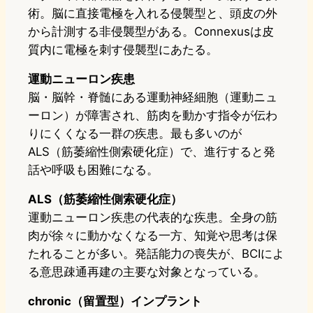
術。脳に直接電極を入れる侵襲型と、頭皮の外
から計測する非侵襲型がある。Connexusは皮
質内に電極を刺す侵襲型にあたる。
運動ニューロン疾患
脳・脳幹・脊髄にある運動神経細胞（運動ニュ
ーロン）が障害され、筋肉を動かす指令が伝わ
りにくくなる一群の疾患。最も多いのが
ALS（筋萎縮性側索硬化症）で、進行すると発
話や呼吸も困難になる。
ALS（筋萎縮性側索硬化症）
運動ニューロン疾患の代表的な疾患。全身の筋
肉が徐々に動かなくなる一方、知覚や思考は保
たれることが多い。発話能力の喪失が、BCIによ
る意思疎通再建の主要な対象となっている。
chronic（留置型）インプラント