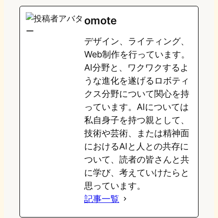
e
t
e
e
e
omote
o
s
b
n
デザイン、ライティング、
d
k
o
a
Web制作を行っています。
o
y
o
AI分野と、ワクワクするよ
うな進化を遂げるロボティ
n
k
クス分野について関心を持
っています。AIについては
私自身子を持つ親として、
技術や芸術、または精神面
におけるAIと人との共存に
ついて、読者の皆さんと共
に学び、考えていけたらと
思っています。
記事一覧