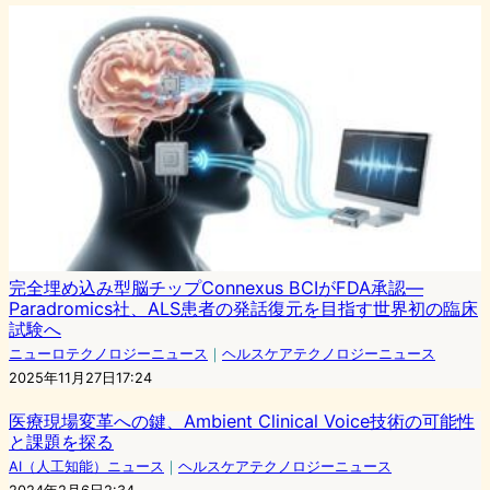
完全埋め込み型脳チップConnexus BCIがFDA承認—
Paradromics社、ALS患者の発話復元を目指す世界初の臨床
試験へ
ニューロテクノロジーニュース
｜
ヘルスケアテクノロジーニュース
2025年11月27日17:24
医療現場変革への鍵、Ambient Clinical Voice技術の可能性
と課題を探る
AI（人工知能）ニュース
｜
ヘルスケアテクノロジーニュース