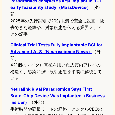
Paradromics completes first implant in BCI
early feasibility study（MassDevice）
（外
部）
2025年の先行試験で20分未満で安全に設置・抜
去できた経緯や、対象疾患を伝える業界メディ
アの記事。
Clinical Trial Tests Fully Implantable BCI for
Advanced ALS（Neuroscience News）
（外
部）
421個のマイクロ電極を用いた皮質内アレイの
構造や、感染に強い設計思想を平易に解説して
いる。
Neuralink Rival Paradromics Says First
Brain-Chip Device Was Implanted（Business
Insider）
（外部）
手術時間や延長リードの経路、アングルCEOの