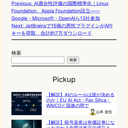
Previous:
AI適合性評価の国際標準化｜Linux
Foundation、Appia Foundation設立——
Google・Microsoft・OpenAIら13社参加
Next:
JetBrainsで15個の悪性プラグインがAPI
キーを窃取、合計約7万ダウンロード
検索
検索
Pickup
【解説】AIのルールは誰が決める
のか｜EU AI Act・Pax Silica・
WAICOと国連の間で
山本 達也
【解説】暗号資産は有価証券にな
ったのか？金商法改正の成立と