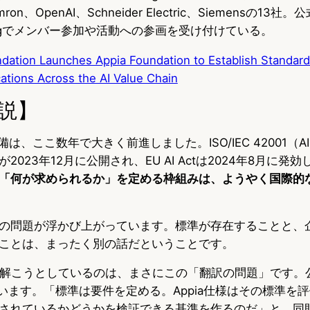
ron、OpenAI、Schneider Electric、Siemensの13
tion.orgでメンバー参加や活動への参画を受け付けている。
dation Launches Appia Foundation to Establish Standard
ations Across the AI Value Chain
説】
備は、ここ数年で大きく前進しました。ISO/IEC 42001（
023年12月に公開され、EU AI Actは2024年8月に発
「何が求められるか」を定める枠組みは、ようやく国際的
の問題が浮かび上がっています。標準が存在することと、
ことは、まったく別の話だということです。
dationが解こうとしているのは、まさにこの「翻訳の問題」です
ています。「標準は要件を定める。Appia仕様はその標準を
されているかどうかを検証できる基準を作るのだ」と。同