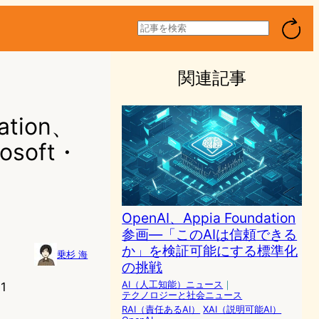
検
索
関連記事
tion、
osoft・
OpenAI、Appia Foundation
参画—「このAIは信頼できる
か」を検証可能にする標準化
乗杉 海
の挑戦
AI（人工知能）ニュース
｜
1
テクノロジーと社会ニュース
RAI（責任あるAI）
XAI（説明可能AI）