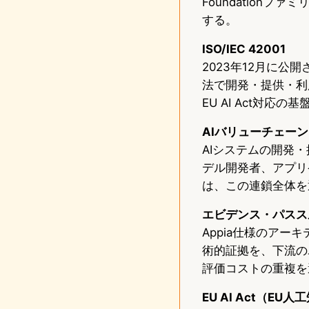
Foundation
する。
ISO/IEC 42001
2023年12月に公
法で開発・提供・利
EU AI Act対応
AIバリューチェーン（AI
AIシステムの開発
デル開発者、アプリケ
は、この連鎖全体を
エビデンス・パススルー（
Appia仕様のア
術的証拠を、下流の
評価コストの重複を
EU AI Act（EU