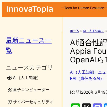
ーTech for Human Evolution
ホーム
»
AI（人工知能）
»
最新ニュース一
AI適合性評
覧
Appia Fo
OpenAI
ニュースカテゴリ
AI（人工知能）ニュ
AI（人工知能）
RAI（責任あるAI）
量子コンピューター
[公開]
2026年6月19
サイバーセキュリティ