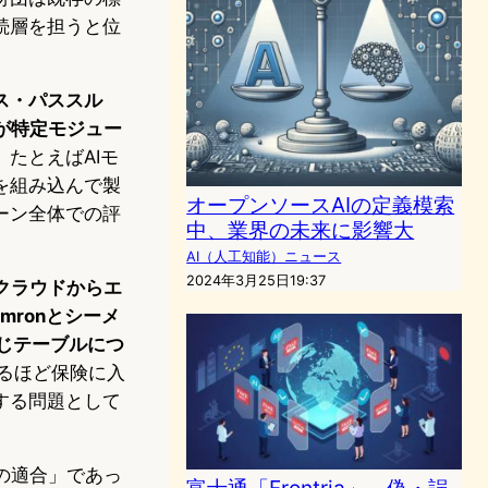
続層を担うと位
ス・パススル
が特定モジュー
。
たとえばAIモ
を組み込んで製
オープンソースAIの定義模索
ーン全体での評
中、業界の未来に影響大
。
AI（人工知能）ニュース
2024年3月25日19:37
クラウドからエ
mronとシーメ
同じテーブルにつ
されるほど保険に入
する問題として
への適合」であっ
富士通「Frontria」、偽・誤