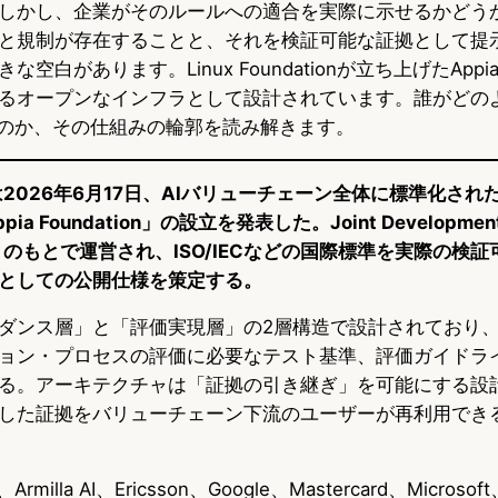
しかし、企業がそのルールへの適合を実際に示せるかどう
と規制が存在することと、それを検証可能な証拠として提
白があります。Linux Foundationが立ち上げたAppia Fo
るオープンなインフラとして設計されています。誰がどの
るのか、その仕組みの輪郭を読み解きます。
ationは2026年6月17日、AIバリューチェーン全体に標準化
 Foundation」の設立を発表した。Joint Developmen
JDF）のもとで運営され、ISO/IECなどの国際標準を実際の検
としての公開仕様を策定する。
ダンス層」と「評価実現層」の2層構造で設計されており、
ョン・プロセスの評価に必要なテスト基準、評価ガイドラ
る。アーキテクチャは「証拠の引き継ぎ」を可能にする設
した証拠をバリューチェーン下流のユーザーが再利用でき
illa AI、Ericsson、Google、Mastercard、Micros