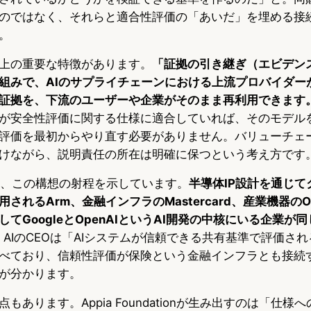
のではなく、それらと適合性評価の「あいだ」を埋める接
。
上の重要な特徴があります。
「証拠の引き継ぎ（エビデン
組みで、AIのサプライチェーンにおける上流プロバイダー
証拠を、下流のユーザーや企業がそのまま再利用できます
が安全性評価に関する仕様に適合していれば、そのモデル
評価を最初からやり直す必要がありません。バリューチェ
けながら、説明責任の所在は明確に保つという考え方です
は、この構想の射程を示しています。
半導体IP設計を通じて
されるArm、金融インフラのMastercard、産業機器のO
てGoogleとOpenAIというAI開発の中核にいる企業が
illa AIのCEOは「AIシステムが信頼できる共有基準で評価
べており、信頼性評価が保険という金融インフラとも接続
が分かります。
もあります。Appia Foundationが生み出すのは「仕様