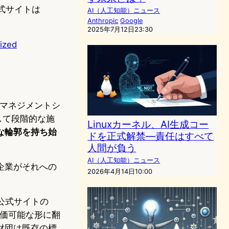
社。公式サイトは
AI（人工知能）ニュース
Anthropic
Google
2025年7月12日23:30
ized
AIマネジメントシ
効して段階的な施
Linuxカーネル、AI生成コー
な輪郭を持ち始
ドを正式解禁―責任はすべて
人間が負う
AI（人工知能）ニュース
企業がそれへの
2026年4月14日10:00
。公式サイトの
評価可能な形に翻
財団は既存の標