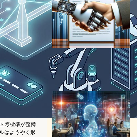
OpenAI、AI行動指針
「Model Spec」公開、公衆
の意見募集中
AI（人工知能）ニュース
2024年5月9日7:46
の国際標準が整備
ールはようやく形