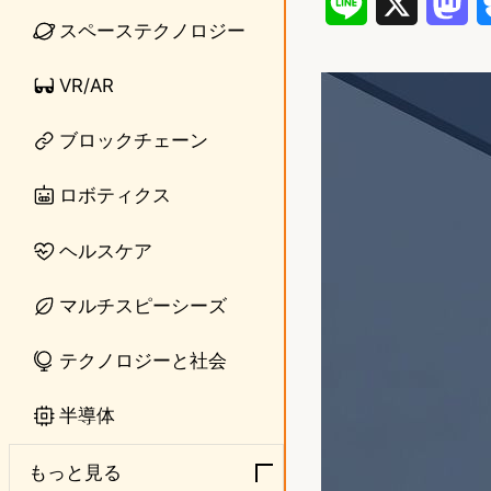
L
X
M
スペーステクノロジー
i
a
VR/AR
n
s
e
t
ブロックチェーン
o
ロボティクス
d
ヘルスケア
o
n
マルチスピーシーズ
テクノロジーと社会
半導体
もっと見る