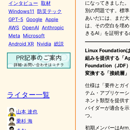
になってきました。
インタビュー
取材
別の問題です。標準
Windows11
防災テック
あいだには、まだ大きな空
GPT-5
Google
Apple
は、その空白を埋め
AWS
OpenAI
Anthropic
きるAI」を証明す
Meta
Microsoft
Android XR
Nvidia
総説
Linux Found
組みを提供する「Appia
Foundation（
変換する「接続層」
仕様は「要件とガイ
テム・アプリケーシ
ライター一覧
ネント類型を提供す
バイダーが適合を示
山本 達也
つ。
乗杉 海
初期メンバーはArm、Arm