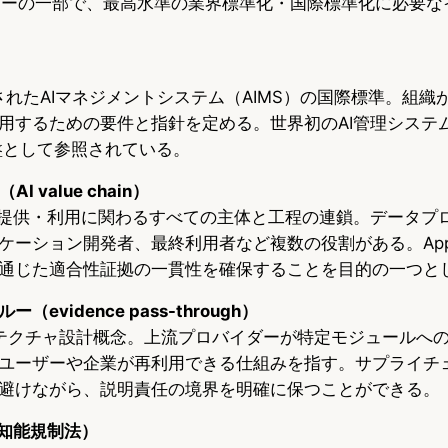
ファミリーの一部で、最高水準の業界標準化・国際標準化に必要
開されたAIマネジメントシステム（AIMS）の国際標準。組織
用するための要件と指針を定める。世界初のAI管理システ
の基盤として参照されている。
 value chain）
・提供・利用に関わるすべての主体と工程の連鎖。データプ
ーション開発者、最終利用者など複数の役割がある。Appia Fo
通じた適合性証拠の一貫性を確保することを目的の一つと
evidence pass-through）
ーキテクチャ設計概念。上流プロバイダーが特定モジュールへ
ユーザーや企業が再利用できる仕組みを指す。サプライチ
避けながら、説明責任の境界を明確に保つことができる。
人工知能規制法）