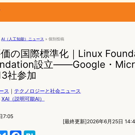
ー
AI（人工知能）ニュース
»
個別投稿
価の国際標準化｜Linux Founda
undation設立——Google・Micr
ら13社参加
ース
｜
テクノロジーと社会ニュース
XAI（説明可能AI）
日7:05
[最終更新]
2026年6月25日 14:4