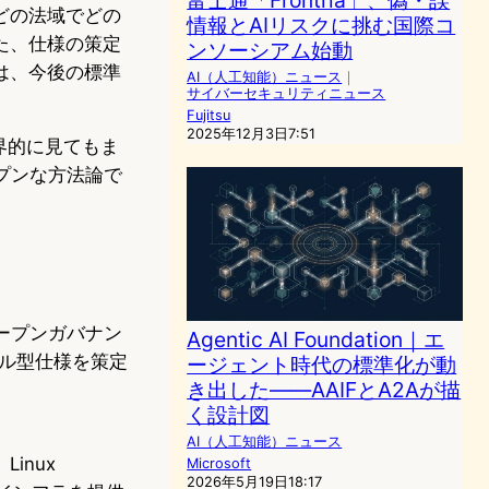
どの法域でどの
情報とAIリスクに挑む国際コ
た、仕様の策定
ンソーシアム始動
は、今後の標準
AI（人工知能）ニュース
｜
サイバーセキュリティニュース
Fujitsu
2025年12月3日7:51
界的に見てもま
ープンな方法論で
営するオープンガバナン
Agentic AI Foundation｜エ
ール型仕様を策定
ージェント時代の標準化が動
き出した——AAIFとA2Aが描
く設計図
AI（人工知能）ニュース
inux
Microsoft
2026年5月19日18:17