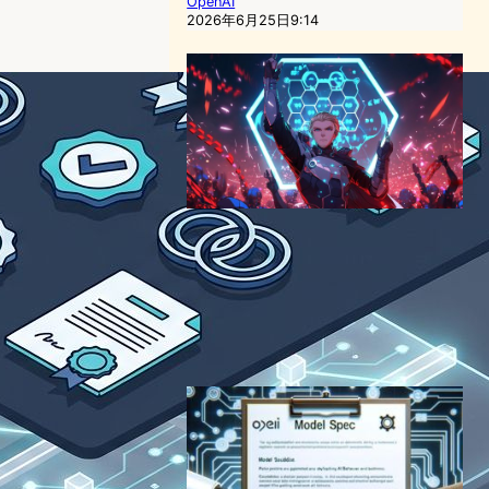
OpenAI
2026年6月25日9:14
Linux
Foundation「Akrites」発
足、AIが脆弱性を数分で見つ
ける時代に19社が結束
サイバーセキュリティニュース
2026年6月29日7:23