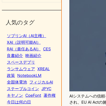
人気のタグ
ソブリンAI（AI主権）
XAI（説明可能AI）
RAI（責任あるAI）
CES
良書紹介
映画紹介
スペースデブリ
ランサムウェア
XREAL
政策
NotebookLM
全固体電池
フィジカルAI
ステーブルコイン
JPYC
キヤノン
CoeFont
著作権
AIシステムへの信頼
今日は何の日
され、EU AI A