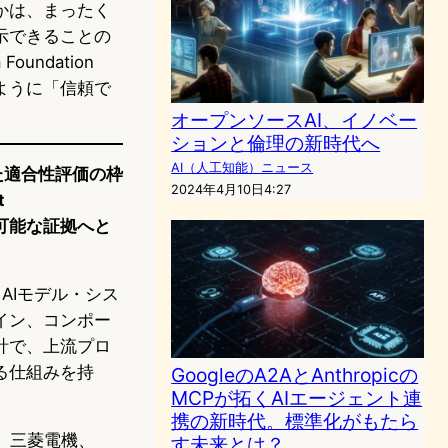
かは、まったく
示できることの
undation
ように「信頼で
オープンソースAI、イノベー
ションと倫理の新時代へ
AI（人工知能）ニュース
された適合性評価の枠
2024年4月10日4:27
t
証可能な証拠へと
AIモデル・シス
イン、コンポー
計で、上流プロ
る仕組みを持
GoogleのA2AとAnthropicの
MCPが拓くAIエージェント連
携の新時代。標準化がもたら
oft、三菱電機、
す未来とは？