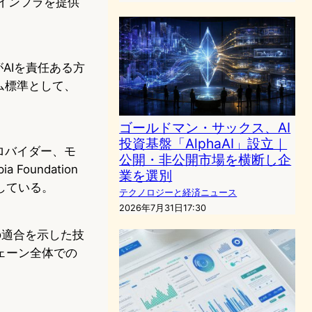
なインフラを提供
がAIを責任ある方
ム標準として、
ゴールドマン・サックス、AI
投資基盤「AlphaAI」設立｜
ロバイダー、モ
公開・非公開市場を横断し企
undation
業を選別
している。
テクノロジーと経済ニュース
2026年7月31日17:30
の適合を示した技
ェーン全体での