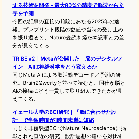
する技術を開発 – 最大80%の精度で脳波から文
字を予測
今回の記事の直接の前段にあたる2025年の速
報。プレプリント段階の数値や当時の受け止め
を振り返ると、Nature査読を経た本記事との差
分が見えてくる。
TRIBE v2｜Metaが公開した「脳のデジタルツ
イン」AIは神経科学をどう変えるか
同じMeta AIによる脳活動デコード／予測の研
究。Brain2Qwertyと並べて読むと、同社が脳と
AIの接続にどう一貫して取り組んできたかが見
えてくる。
イェール大学のBCI研究｜「脳に合わせた設
計」で学習時間が1時間未満に短縮
同じく非侵襲型BCIでNature Neuroscienceに掲
載された直近の研究。設計思想の違いを対比す