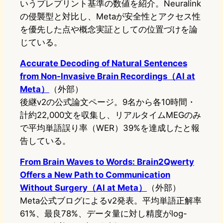
いうプレプリント基準の数値を紹介。Neuralink
の侵襲型と対比し、Metaが安全性とアクセス性
を優先した点や概念実証としての位置づけを論
じている。
Accurate Decoding of Natural Sentences
from Non-Invasive Brain Recordings（AI at
Meta）
（外部）
後継v2の公式論文ページ。9名から各10時間・
計約22,000文を収集し、リアルタイムMEGのみ
で平均単語誤り率（WER）39%を達成したと報
告している。
From Brain Waves to Words: Brain2Qwerty
Offers a New Path to Communication
Without Surgery（AI at Meta）
（外部）
Meta公式ブログによるv2発表。平均単語正解率
61%、最良78%、データ量に対し精度がlog-