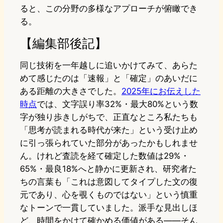
ると、この分野の多様なアプローチが俯瞰でき
る。
【編集部後記】
同じ技術を一年越しに追いかけてみて、あらた
めて感じたのは「速報」と「確定」のあいだに
ある距離の大きさでした。
2025年にお伝えした
時点
では、文字誤り率32%・最大80%という数
字が独り歩きしがちで、正直なところ私たちも
「思考が読まれる時代が来た」という受け止め
に引っ張られていた部分があったかもしれませ
ん。けれど査読を経て確定した数値は29%・
65%・最良18%へと静かに更新され、研究者た
ちの言葉も「これは意図してタイプした文の復
元であり、心を覗くものではない」という慎重
なトーンで一貫していました。派手な見出しほ
ど、時間をかけて確かめる価値がある——そん