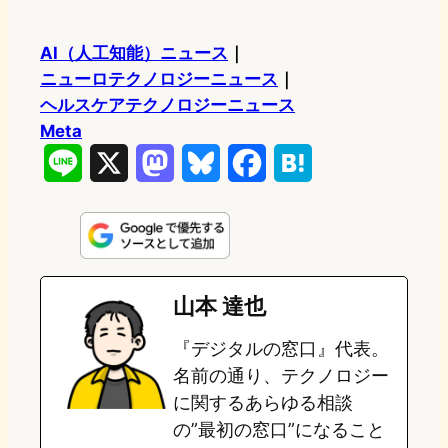
AI（人工知能）ニュース
｜
ニューロテクノロジーニュース
｜
ヘルスケアテクノロジーニュース
Meta
L
X
M
B
F
H
i
a
l
a
a
n
s
u
c
t
e
t
e
e
e
山本 達也
o
s
b
n
『デジタルの窓口』代表。
d
k
o
a
名前の通り、テクノロジー
o
y
o
に関するあらゆる相談
の”最初の窓口”になること
n
k