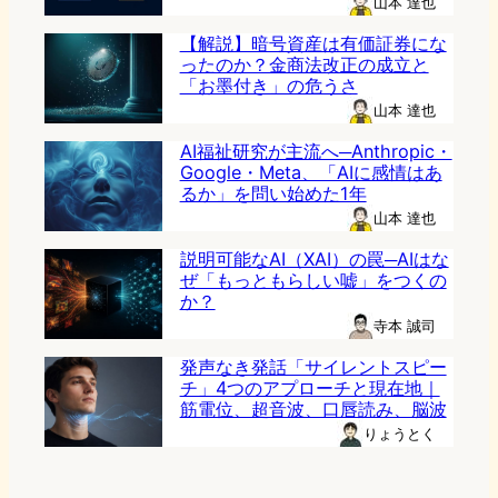
山本 達也
【解説】暗号資産は有価証券にな
ったのか？金商法改正の成立と
「お墨付き」の危うさ
山本 達也
AI福祉研究が主流へ─Anthropic・
Google・Meta、「AIに感情はあ
るか」を問い始めた1年
山本 達也
説明可能なAI（XAI）の罠─AIはな
ぜ「もっともらしい嘘」をつくの
か？
寺本 誠司
発声なき発話「サイレントスピー
チ」4つのアプローチと現在地｜
筋電位、超音波、口唇読み、脳波
りょうとく