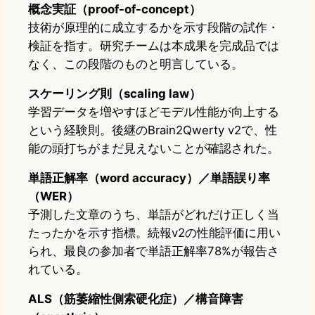
概念実証（proof-of-concept）
技術が原理的に成立するかを示す段階の試作・
検証を指す。研究チームは本成果を完成品では
なく、この段階のものと明言している。
スケーリング則（scaling law）
学習データを増やすほどモデル性能が向上する
という経験則。後継のBrain2Qwerty v2で、性
能の頭打ちがまだ見えないことが確認された。
単語正解率（word accuracy）／単語誤り率
（WER）
予測した文章のうち、単語がどれだけ正しく当
たったかを示す指標。続報v2の性能評価に用い
られ、最良の参加者で単語正解率78%が報告さ
れている。
ALS（筋萎縮性側索硬化症）／構音障害