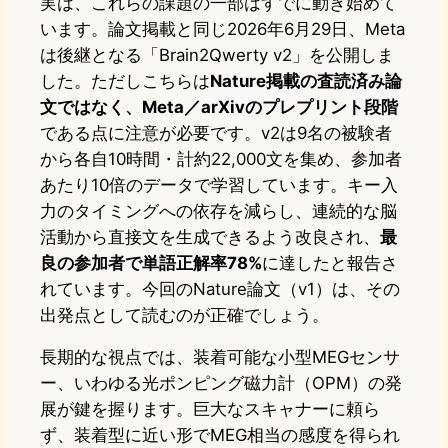
実は、これらの課題の一部はすでに動き始めて
います。論文掲載と同じ2026年6月29日、Meta
は後継となる「Brain2Qwerty v2」を公開しま
した。ただしこちらは
Nature掲載の査読済み論
文ではなく、Meta／arXivのプレプリント段階
である点に注意が必要です。v2は9名の被験者
から各自10時間・計約22,000文を集め、参加者
あたり10倍のデータで学習しています。キー入
力のタイミングへの依存を減らし、連続的な脳
活動から直接文を生成できるよう改良され、
最
良の参加者で単語正解率78%
に達したと報告さ
れています。今回のNature論文（v1）は、その
出発点として読むのが正確でしょう。
長期的な視点では、装着可能な小型MEGセンサ
ー、いわゆる光ポンピング磁力計（OPM）の発
展が鍵を握ります。巨大なスキャナーに頼ら
ず、装着型に近い形でMEG相当の感度を得られ