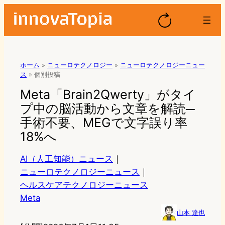
ホーム
»
ニューロテクノロジー
»
ニューロテクノロジーニュー
ス
»
個別投稿
Meta「Brain2Qwerty」がタイ
プ中の脳活動から文章を解読─
手術不要、MEGで文字誤り率
18%へ
AI（人工知能）ニュース
｜
ニューロテクノロジーニュース
｜
ヘルスケアテクノロジーニュース
Meta
山本 達也