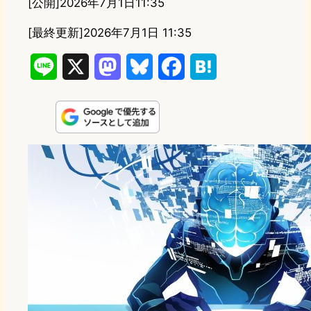
[公開]
2026年7月1日11:35
[最終更新]
2026年7月1日 11:35
L
X
M
B
F
H
i
a
l
a
a
n
s
u
c
t
e
t
e
e
e
o
s
b
n
d
k
o
a
o
y
o
n
k