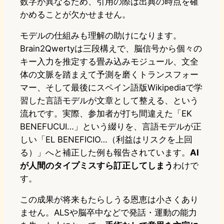
数字が異なるため、引用の際は出典の時点を確
かめることが欠かせません。
モデルの仕組みも理解の助けになります。
Brain2Qwertyは三段構えで、脳信号から個々の
キー入力を推定する畳み込みモジュール、文全
体の文脈を踏まえて予測を磨くトランスフォー
マー、そして最後にスペイン語版Wikipediaで学
習した言語モデルが文章として整える、という
流れです。実際、参加者が打ち間違えた「EK
BENEFUCUI…」という綴りを、言語モデルが正
しい「EL BENEFICIO…（利益はリスクを上回
る）」へと補正した例も報告されています。
AI
が人間のタイプミスすら訂正してしまう
わけで
す。
この成果が将来もたらしうる恩恵は小さくあり
ません。ALSや脳卒中などで発話・運動の能力