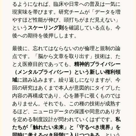
るようになれば、臨床や日常への普及は一気に
現実味を帯びます。研究チームが「データを増
やすほど性能が伸び、頭打ちがまだ見えない」
という
スケーリング則
を確認している点も、今
後への期待を後押しします。
最後に、忘れてはならないのが倫理と規制の論
点です。「脳から文章を取り出す」技術は、た
とえ医療目的であっても、
精神的プライバシー
（メンタルプライバシー）という新しい権利領
域
に踏み込みます。繰り返しになりますが、今
回の研究はあくまで本人が意図的にタイプした
内容の再構成であり、心を勝手に覗くものでは
ありません。それでも、この種の技術が成熟す
るほど、ニューロデータの保護や同意のあり方
を定める制度設計が問われていくはずです。
私
たちが「触れたい未来」と「守るべき境界」を
同時に考えるべき段階に入りつつある
、という