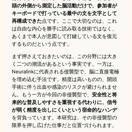
頭の外側から測定した脳活動だけで、参加者が
キーボードで打っている最中の文を文字として
再構成できた
点です。ここで大切なのは、これ
は自由な内心を勝手に読み取る技術ではなく、
あくまで本人が意図して打鍵している文を復元
するものだという点です。
まず押さえておきたいのは、この分野には大き
く二つの潮流があるという事実です。一方は、
Neuralinkに代表される侵襲型で、脳に直接電極
を埋め込む手法です。精度は高いものの、開頭
手術に伴う出血や感染のリスクが避けられませ
ん。もう一方が今回の非侵襲型で、
安全性と将
来的な普及しやすさを重視する代わりに、信号
が弱く精度を出しにくいという宿命的なハンデ
を背負っています。本研究は、その非侵襲型の
限界を押し広げた仕事だと位置づけられます。