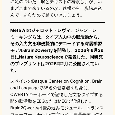
に足のついた「脳とテキストの橋渡し」が、い
まどこまで来ているのか。速報から一歩踏み込
んで、あらためて見ていきましょう。
Meta AIのジャロッド・レヴィ、ジャン＝レ
ミ・キングらは、タイプ入力中の脳活動から、
その入力文を非侵襲的にデコードする深層学習
モデルBrain2Qwertyを開発し、2026年6月29
日にNature Neuroscienceで発表した。同研究
のプレプリントは2025年2月に公開されてい
た。
スペインのBasque Center on Cognition, Brain
and Languageで35名の健常者を対象に、
QWERTYキーボードで記憶した文をタイプする
間の脳活動をEEGまたはMEGで記録した。
Brain2Qwertyは畳み込みモジュール、トランス
フォーマー、9-gram文字レベル言語モデルの3