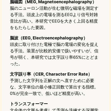
脳磁図（MEG, Magnetoencephalography）
脳のニューロン活動が生む微弱な磁場を測定す
る手法。頭皮上の電場を測るEEGより信号対雑
音比が高い。本研究でEEGを大きく上回る精度
をもたらした要因。
脳波（EEG, Electroencephalography）
頭皮に取り付けた電極で脳の電場の変化を捉え
る手法。装置が比較的安価で扱いやすいが、信
号が弱く、本研究では文字誤り率65%にとどま
った。
文字誤り率（CER, Character Error Rate）
予測した文字列を正解の文へ直すために必要
な、文字単位の最小修正回数で算出する指標。
0%が完全一致で、低いほど精度が高い。
トランスフォーマー
文全体の文脈を考慮して予測を洗練する深層学