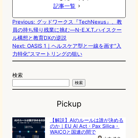
記事一覧
Previous:
グッドワークス『TechNexus』、教
員の持ち帰り残業に挑む—N-E.X.T.ハイスクー
ル構想と教育DXの逆説
Next:
OASIS 1｜ヘルスケア型と一線を画す”入
力特化”スマートリングの狙い
検索
検索
Pickup
【解説】AIのルールは誰が決める
のか｜EU AI Act・Pax Silica・
WAICOと国連の間で