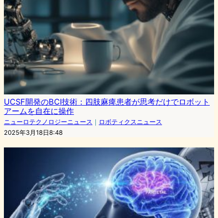
UCSF開発のBCI技術：四肢麻痺患者が思考だけでロボット
アームを自在に操作
ニューロテクノロジーニュース
｜
ロボティクスニュース
2025年3月18日8:48