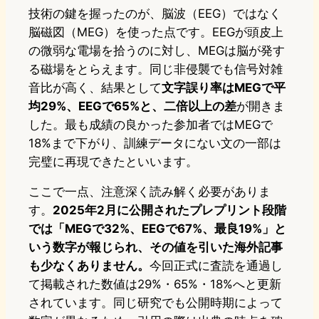
技術の鍵を握ったのが、脳波（EEG）ではなく
脳磁図（MEG）を使った点です。EEGが頭皮上
の微弱な電場を拾うのに対し、MEGは脳が発す
る磁場をとらえます。同じ非侵襲でも信号対雑
音比が高く、結果として
文字誤り率はMEGで平
均29%、EEGで65%と、二倍以上の差
が開きま
した。最も成績の良かった参加者ではMEGで
18%まで下がり、訓練データにない文の一部は
完璧に再現できたといいます。
ここで一点、注意深く読み解く必要がありま
す。
2025年2月に公開されたプレプリント段階
では「MEGで32%、EEGで67%、最良19%」と
いう数字が報じられ、その値を引いた海外記事
も少なくありません。
今回正式に査読を通過し
て掲載された数値は29%・65%・18%へと更新
されています。同じ研究でも公開時期によって