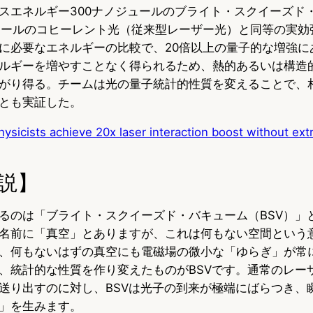
スエネルギー300ナノジュールのブライト・スクイーズド
ジュールのコヒーレント光（従来型レーザー光）と同等の実効
に必要なエネルギーの比較で、20倍以上の量子的な増強に
ルギーを増やすことなく得られるため、熱的あるいは構造
がり得る。チームは光の量子統計的性質を変えることで、
とも実証した。
ysicists achieve 20x laser interaction boost without ex
説】
るのは「ブライト・スクイーズド・バキューム（BSV）」
名前に「真空」とありますが、これは何もない空間という
、何もないはずの真空にも電磁場の微小な「ゆらぎ」が常
、統計的な性質を作り変えたものがBSVです。通常のレー
送り出すのに対し、BSVは光子の到来が極端にばらつき、
」を生みます。