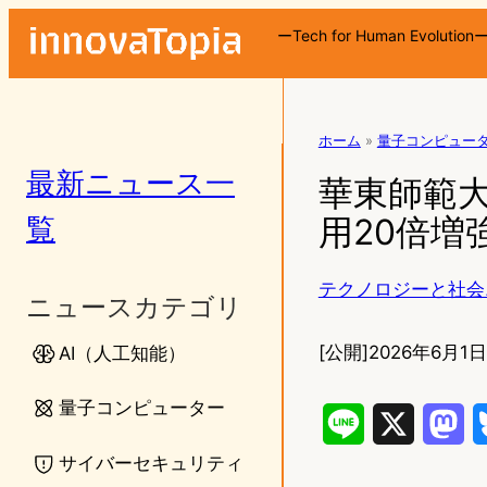
ーTech for Human Evolution
ホーム
»
量子コンピュー
最新ニュース一
華東師範大
覧
用20倍
テクノロジーと社会
ニュースカテゴリ
[公開]
2026年6月1日1
AI（人工知能）
量子コンピューター
L
X
M
サイバーセキュリティ
i
a