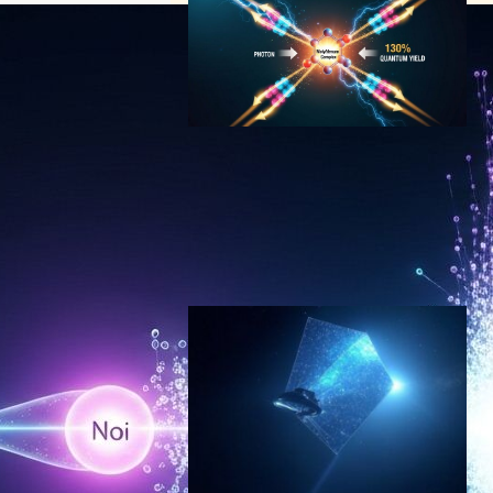
九州大学、太陽電池の”物理
的限界”を突破—スピンフリ
ップ金属錯体で量子収率
130%を達成
エネルギー技術ニュース
2026年3月31日7:37