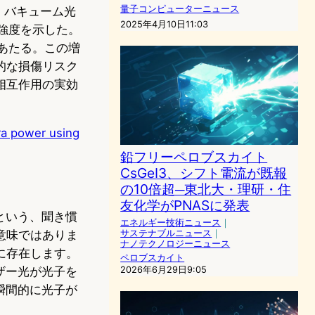
量子コンピューターニュース
・バキューム光
2025年4月10日11:03
強度を示した。
あたる。この増
的な損傷リスク
相互作用の実効
tra power using
鉛フリーペロブスカイト
CsGeI3、シフト電流が既報
の10倍超─東北大・理研・住
友化学がPNASに発表
という、聞き慣
エネルギー技術ニュース
｜
意味ではありま
サステナブルニュース
｜
ナノテクノロジーニュース
に存在します。
ペロブスカイト
ザー光が光子を
2026年6月29日9:05
瞬間的に光子が