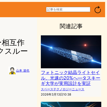
検
索
関連記事
ー相互作
クスルー
山本 達也
フォトニック結晶ライトセイ
ル、光速の20%へ—タスキー
ギ大学が実用設計を実証
スペーステクノロジーニュース
2026年3月13日10:38