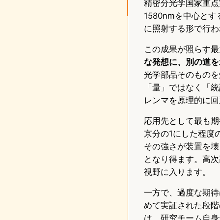
精密分光学国家重点実験室（S
1580nmを中心
に照射する形で行わ
この成果が照らす最
な発想に、別の道を
光学部品そのものを
「量」ではなく「統
レンマを原理的に回
応用先として最も期
京分の1にした程度
その強さが装置を壊
となり得ます。高次
視野に入ります。
一方で、過度な期待
めて実証された段階
は、研究チーム自身