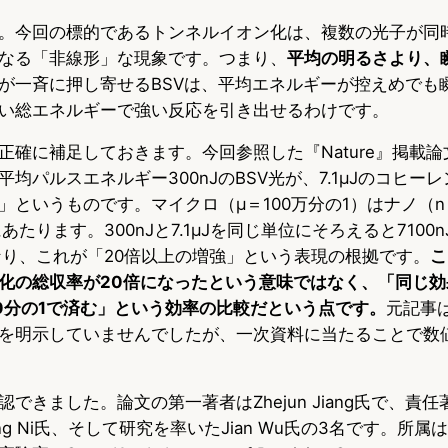
。今回の標的であるトンネルイオン化は、複数の光子が同
なる「非線形」な現象です。つまり、
平均の明るさより、
が一斉に押し寄せるBSVは、平均エネルギーが控えめでも
い総エネルギーで強い反応を引き出せるわけです。
正確に補足しておきます。今回参照した『Nature』掲載
均パルスエネルギー300nJのBSV光が、7.1μJのコヒー
というものです。マイクロ（μ＝100万分の1）はナノ（n＝
あたります。300nJと7.1μJを同じ単位にそろえると7100nJ
なり、これが「20倍以上の増強」という表現の根拠です。
こ
化の総収率が20倍になったという意味ではなく、「同じ効
0分の1で済む」という効率の比較だという点です。
元記事は
を明示していませんでしたが、一次資料に当たることで数
きました。論文の第一著者はZhejun Jiang氏で、責任著者
cheng Ni氏、そして研究を率いたJian Wu氏の3名です。所