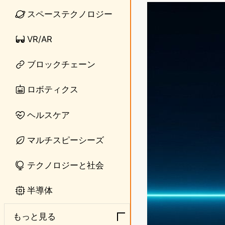
n
s
スペーステクノロジー
e
t
VR/AR
o
ブロックチェーン
d
o
ロボティクス
n
ヘルスケア
マルチスピーシーズ
テクノロジーと社会
半導体
もっと見る