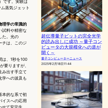
copy）です。実験は
ウム蒸気ジェット
物理学の常識的
い試料や精密な
超伝導量子ビットの完全光学
した。光の
的読み出しに成功 ～量子コン
ーチは、このジ
ピュータの大規模化への道が
開く～
量子コンピューターニュース
、1秒を100
2025年2月18日11:44
光が要りますが、
生み出す手立て
化学への波及も
基本的な系で初
バイスへの応用
わせて安定生