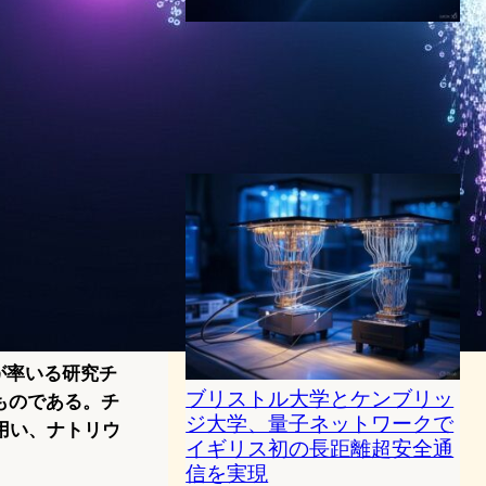
Caltech開発の光帆技術が進
化、恒星間飛行の実現へ大き
な一歩
スペーステクノロジーニュース
2025年2月4日7:48
ウーが率いる研究チ
ブリストル大学とケンブリッ
たものである。チ
ジ大学、量子ネットワークで
用い、ナトリウ
イギリス初の長距離超安全通
信を実現