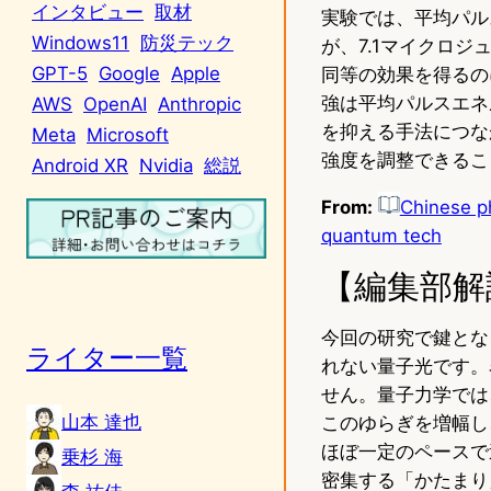
インタビュー
取材
実験では、平均パル
Windows11
防災テック
が、7.1マイクロ
GPT-5
Google
Apple
同等の効果を得るの
強は平均パルスエネ
AWS
OpenAI
Anthropic
を抑える手法につな
Meta
Microsoft
強度を調整できるこ
Android XR
Nvidia
総説
From:
Chinese ph
quantum tech
【編集部解
今回の研究で鍵とな
ライター一覧
れない量子光です。
せん。量子力学では
山本 達也
このゆらぎを増幅し
ほぼ一定のペースで
乗杉 海
密集する「かたまり