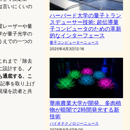
は言いにくいの
ハーバード大学の量子トラン
スデューサー技術: 超伝導量
度レーザーや量
子コンピュータのための革新
学が量子光学の
的なインターフェース
うえでの一つの
量子コンピューターニュース
2025年4月3日12:16
これまで「除去
に設計する。
ノ
も通底する、こ
この記事を取り上げ
現場を読者と共
華南農業大学が開発、多肉植
物が暗闇で2時間発光する新
技術
バイオテクノロジーニュース
2025年9月4日8:00