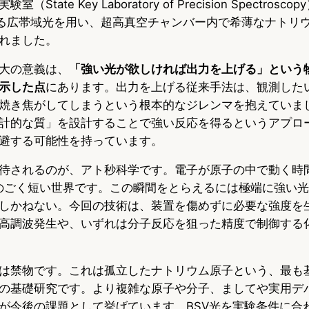
tate Key Laboratory of Precision Spectros
とする広帯域光を用い、超高真空チャンバー内で希薄なナトリ
れました。
大の意義は、
「強い光が欲しければ出力を上げる」という
示した点
にあります。出力を上げる従来手法は、観測した
焼き焦がしてしまうという根本的なジレンマを抱えていま
計的な質」を設計することで強い反応を得るというアプロ
避する可能性を持っています。
待されるのが、アト秒科学です。電子が原子の中で動く時間は
のごく短い世界です。この瞬間をとらえるには極端に強い
しかねない。今回の技術は、装置を傷めずに必要な強度を
高調波発生や、いずれは分子反応を狙った精度で制御する
は禁物です。これは孤立したナトリウム原子という、最も
の基礎研究です。より複雑な原子や分子、ましてや実用デ
が今後の課題として挙げています。BSV光を実験条件に合