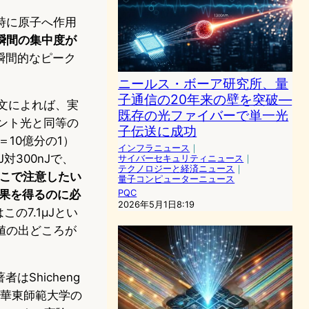
時に原子へ作用
瞬間の集中度が
瞬間的なピーク
ニールス・ボーア研究所、量
子通信の20年来の壁を突破—
論文によれば、実
既存の光ファイバーで単一光
レント光と同等の
子伝送に成功
10億分の1）
インフラニュース
｜
対300nJで、
サイバーセキュリティニュース
｜
テクノロジーと経済ニュース
｜
こで注意したい
量子コンピューターニュース
果を得るのに必
PQC
2026年5月1日8:19
この7.1μJとい
値の出どころが
はShicheng
属は華東師範大学の