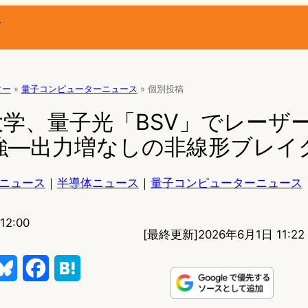
ー
ター
»
量子コンピューターニュース
»
個別投稿
学、量子光「BSV」でレーザ
増強—出力増なしの非線形ブレイ
ニュース
｜
半導体ニュース
｜
量子コンピューターニュース
2:00
[最終更新]
2026年6月1日 11:22
B
F
H
l
a
a