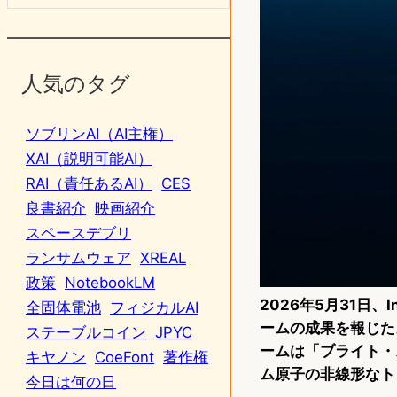
人気のタグ
ソブリンAI（AI主権）
XAI（説明可能AI）
RAI（責任あるAI）
CES
良書紹介
映画紹介
スペースデブリ
ランサムウェア
XREAL
政策
NotebookLM
2026年5月31日、I
全固体電池
フィジカルAI
ームの成果を報じた。
ステーブルコイン
JPYC
ームは「ブライト・
キヤノン
CoeFont
著作権
ム原子の非線形なト
今日は何の日