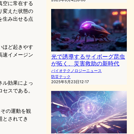
真空に常在する
り変えた状態の
を生み出せる点
いほど起きやす
高速イメージン
光で誘導するサイボーグ昆虫
が拓く、災害救助の新時代
バイオテクノロジーニュース
防災テック
2025年5月23日12:17
ネル効果によっ
ロセスである。
、その運動を観
題とされてき