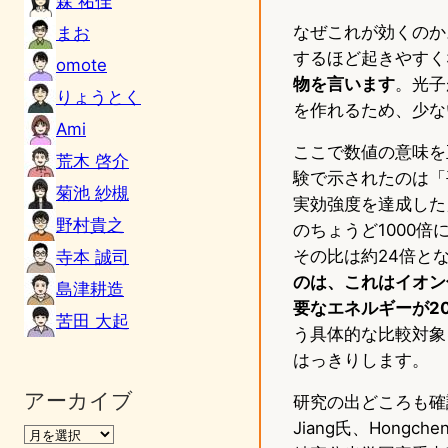
森 祐佳
なぜこれが効くのか
まお
するほど起きやすく
omote
物を言います
。光子
りょうとく
を作れるため、少な
Ami
ここで数値の意味を
荒木 啓介
験で示されたのは「平
菊池 紗槻
実効強度を達成した」
野村貴之
のちょうど1000倍に
その比は約24倍と
寺本 誠司
のは、これはイオン
島津耕造
要なエネルギーが2
苦田 大起
う具体的な比較対象
はっきりします。
アーカイブ
研究の出どころも確認で
Jiang氏、Hong