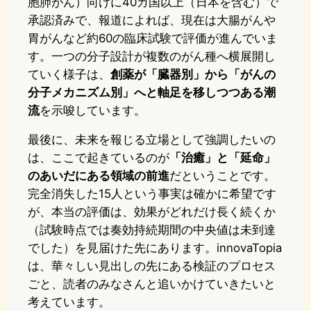
胞肺がん）向けに40カ国以上（日本を含む）で
承認済みで、報道によれば、現在は大腸がんや
胃がんなど約60の臨床試験で評価が進んでいま
す。一つの分子設計が複数のがん種へ横展開し
ていく様子は、
創薬が「臓器別」から「がんの
分子メカニズム別」へと軸足を移しつつある潮
流
を示唆しています。
最後に、未来を報じる立場として強調したいの
は、ここで起きているのが
「治癒」と「延命」
のあいだにある領域の前進
だということです。
完全消失した15人という事実は確かに希望です
が、本当の評価は、効果がどれだけ長く続くか
（試験時点では奏効持続期間の中央値は未到達
でした）を見届けた先にあります。innovaTopia
は、華々しい見出しの先にある検証のプロセス
ごと、読者のみなさんと追いかけていきたいと
考えています。