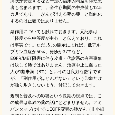
病状が安定するなど一定の臨床的利益を得た患
者も含まれます）。全生存期間の中央値も12.5
カ月であり、「がんが消える夢の薬」と単純化
するのは正確ではありません。
副作用についても触れておきます。元記事は
「軽度から中等度が中心」と伝えており、これ
は事実です。ただJ&Jの開示によれば、低アル
ブミン血症が50%、発疹が37%など、
EGFR/MET阻害に伴う皮膚・代謝系の有害事象
は決して稀ではありません。治療中止に至った
人が1割未満（8%）というのは良好な数字です
が、「副作用がほとんどない」という印象だけ
が独り歩きしないよう、付記しておきます。
規制と普及への影響という長期の視点では、こ
の成果は単独の薬の話にとどまりません。アミ
バンタマブはすでにEGFR変異の肺がん（非小細