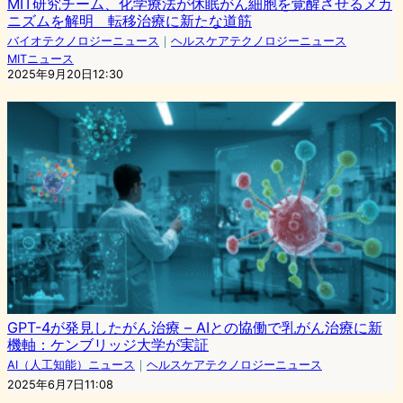
MIT研究チーム、化学療法が休眠がん細胞を覚醒させるメカ
ニズムを解明 転移治療に新たな道筋
バイオテクノロジーニュース
｜
ヘルスケアテクノロジーニュース
MITニュース
2025年9月20日12:30
GPT-4が発見したがん治療 – AIとの協働で乳がん治療に新
機軸：ケンブリッジ大学が実証
AI（人工知能）ニュース
｜
ヘルスケアテクノロジーニュース
2025年6月7日11:08