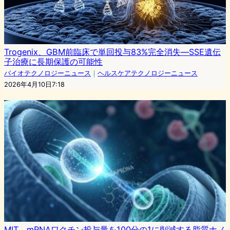
Trogenix、GBM前臨床で単回投与83%完全消失—SSE遺伝
子治療に長期保護の可能性
バイオテクノロジーニュース
｜
ヘルスケアテクノロジーニュース
2026年4月10日7:18
MIT、mRNAワクチン投与量を100分の1に削減する脂質ナノ