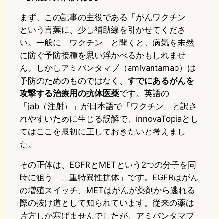
まず、この記事の主役である「がんワクチン」
という言葉に、少し補助線を引かせてくださ
い。一般に「ワクチン」と聞くと、病気を未然
に防ぐ予防接種を思い浮かべるかもしれませ
ん。しかしアミバンタマブ（amivantamab）は
予防のためのものではなく、
すでにあるがんを
攻撃する治療用の抗体医薬
です。英語の
「jab（注射）」が日本語で「ワクチン」と訳さ
れやすいために生じる誤解で、innovaTopiaとし
てはここを最初に正しておきたいと考えまし
た。
その正体は、EGFRとMETという2つの分子を同
時に狙う「二重特異性抗体」です。EGFRはがん
の増殖スイッチ、METはがんが薬剤から逃れる
際の抜け道として知られています。従来の薬は
片方しか塞げませんでしたが、アミバンタマブ