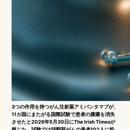
3つの作用を持つがん注射薬アミバンタマブが、
11カ国にまたがる国際試験で患者の腫瘍を消失
させたと2026年5月30日にThe Irish Timesが
報じた。試験では頭頸部がんの患者102人に投