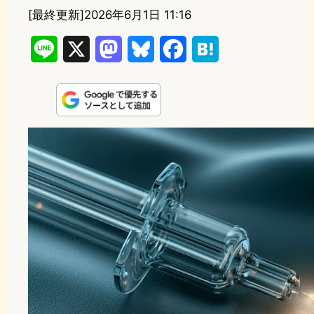
[最終更新]
2026年6月1日 11:16
L
X
M
B
F
H
i
a
l
a
a
n
s
u
c
t
e
t
e
e
e
o
s
b
n
d
k
o
a
o
y
o
n
k