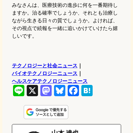
みなさんは、医療技術の進歩に何を一番期待し
ますか。治る確率でしょうか、それとも治療し
ながら生きる日々の質でしょうか。よければ、
その視点で続報を一緒に追いかけていけたら嬉
しいです。
テクノロジーと社会ニュース
｜
バイオテクノロジーニュース
｜
ヘルスケアテクノロジーニュース
L
X
M
B
F
H
i
a
l
a
a
n
s
u
c
t
e
t
e
e
e