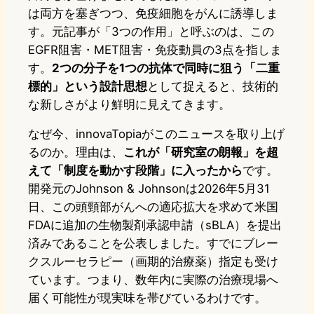
は両方を塞ぎつつ、免疫細胞をがんに誘導しま
す。元記事が「3つの作用」と呼ぶのは、この
EGFR阻害・MET阻害・免疫動員の3点を指しま
す。
2つの分子を1つの抗体で同時に狙う「二重
標的」という設計思想
として捉えると、技術的
な新しさがより鮮明に見えてきます。
なぜ今、innovaTopiaがこのニュースを取り上げ
るのか。理由は、
これが「研究室の朗報」を超
えて「制度を動かす段階」に入ったから
です。
開発元のJohnson & Johnsonは2026年5月31
日、この頭頸部がんへの適応拡大を求めて米国
FDAに追加の生物製剤承認申請（sBLA）を提出
済みであることを公表しました。すでにブレー
クスルーセラピー（画期的治療薬）指定も受け
ています。つまり、数年内に実際の治療現場へ
届く可能性が現実味を帯びているわけです。