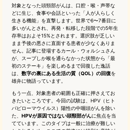
対象となった頭頸部がんは、口腔・喉・声帯な
どに生じ、食事や会話といった「人が人らしく
生きる機能」を直撃します。世界で6〜7番目に
多いがんとされ、再発・転移した段階での5年生
存率はおよそ15%とされます。選択肢が乏しい
まま予後の悪さに直面する患者が少なくありま
せん。記事に登場するカール・ウォルシュさん
が、スープしか喉を通らなかった状態から「最
初のステーキ」を楽しめるまで回復した逸話
は、
数字の裏にある生活の質（QOL）の回復
を
雄弁に物語っています。
もう一点、対象患者の範囲も正確に押さえてお
きたいところです。今回の試験は、HPV（ヒト
パピローマウイルス）陽性の中咽頭がんを除い
た、
HPVが原因ではない頭頸部がん
に焦点を当
てています。このタイプは一般に治療が難しい