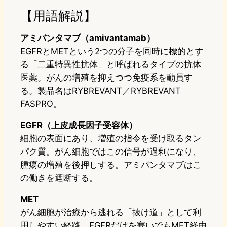
【用語解説】
アミバンタマブ（amivantamab）
EGFRとMETという2つの分子を同時に標的とす
る「二重特異性抗体」と呼ばれるタイプの抗体
医薬。がんの増殖を抑えつつ免疫系を動員す
る。製品名はRYBREVANT／RYBREVANT
FASPRO。
EGFR（上皮成長因子受容体）
細胞の表面にあり、増殖の指令を受け取るタン
パク質。がん細胞ではこの信号が過剰になり、
腫瘍の増殖を後押しする。アミバンタマブはこ
の働きを遮断する。
MET
がん細胞が治療から逃れる「抜け道」として利
用しやすい経路。EGFRだけを塞いでもMET経由