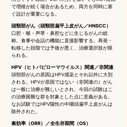
で増殖が続く場合があるため、両方を同時に塞
ぐ設計が重要になる。
頭頸部がん（頭頸部扁平上皮がん／HNSCC）
口腔・喉・声帯・鼻腔などに生じるがんの総
称。食事や会話の機能に直接影響する。再発・
転移した段階では予後が悪く、治療選択肢が限
られる。
HPV（ヒトパピローマウイルス）関連／非関連
頭頸部がんの原因はHPV感染とそれ以外に大別
される。HPVが原因ではない（非関連の）がん
は一般に治療が難しいとされ、今回の試験はこ
の治療困難な群を対象とした点に意義がある。
なお試験ではHPV陽性の中咽頭扁平上皮がんは
除外された。
奏効率（ORR）／全生存期間（OS）