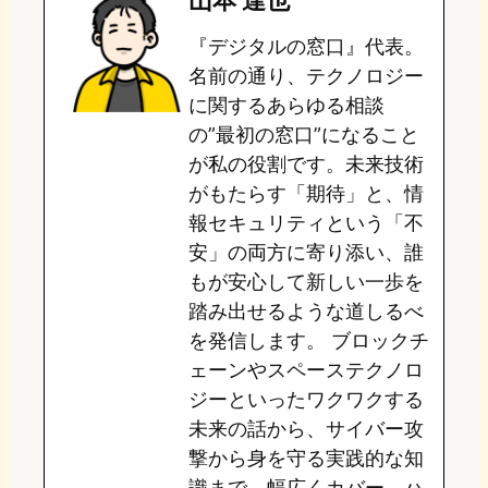
山本 達也
o
s
b
n
『デジタルの窓口』代表。
d
k
o
a
名前の通り、テクノロジー
o
y
o
に関するあらゆる相談
の”最初の窓口”になること
n
k
が私の役割です。未来技術
がもたらす「期待」と、情
報セキュリティという「不
安」の両方に寄り添い、誰
もが安心して新しい一歩を
踏み出せるような道しるべ
を発信します。 ブロックチ
ェーンやスペーステクノロ
ジーといったワクワクする
未来の話から、サイバー攻
撃から身を守る実践的な知
識まで、幅広くカバー。ハ