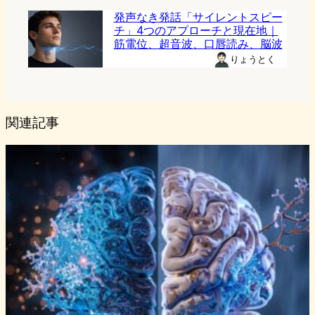
発声なき発話「サイレントスピー
チ」4つのアプローチと現在地｜
筋電位、超音波、口唇読み、脳波
りょうとく
関連記事