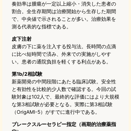
奏効率は腫瘍が一定以上縮小・消失した患者の
割合。全生存期間は治療開始から生存した期間
で、中央値で示されることが多い。治療効果を
測る代表的な指標である。
皮下注射
皮膚の下に薬を注入する投与法。長時間の点滴
に比べ短時間で済み、外来での実施がしやす
い。患者の通院負担を軽くする利点がある。
第1b/2相試験
新薬開発の中間段階にあたる臨床試験。安全性
と有効性を比較的少人数で確認する。今回の試
験対象は102人で、最終的な評価にはより大規模
な第3相試験が必要となる。実際に第3相試験
（OrigAMI-5）がすでに進行中である。
ブレークスルーセラピー指定（画期的治療薬指