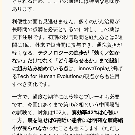
とされるため、ここでの前進には特別な意味が
あります。
利便性の面も見逃せません。多くのがん治療が
長時間の点滴を必要とするのに対し、この薬は
皮下注射です。初期の投与期間を経たあとは3週
間に1回、外来で短時間に投与でき、通院負担が
軽くなる。
テクノロジーの進歩が「効く／効か
ない」だけでなく「どう暮らせるか」まで設計
に組み込み始めている点
は、innovaTopiaが掲げ
るTech for Human Evolutionの観点からも注目
すべき変化です。
一方で、過度な期待には冷静なブレーキも必要
です。今回はあくまで第1b/2相という中間段階
の試験で、対象は102人。
奏効率42%は心強い
一方、裏を返せば6割近い患者には明確な腫瘍縮
小が見られなかった
ことも意味します（ただし