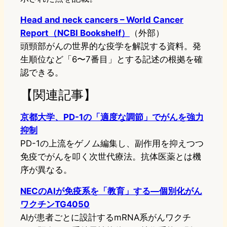
Head and neck cancers – World Cancer
Report（NCBI Bookshelf）
（外部）
頭頸部がんの世界的な疫学を解説する資料。発
生順位など「6〜7番目」とする記述の根拠を確
認できる。
【関連記事】
京都大学、PD-1の「適度な調節」でがんを強力
抑制
PD-1の上流をゲノム編集し、副作用を抑えつつ
免疫でがんを叩く次世代療法。抗体医薬とは機
序が異なる。
NECのAIが免疫系を「教育」する—個別化がん
ワクチンTG4050
AIが患者ごとに設計するmRNA系がんワクチ