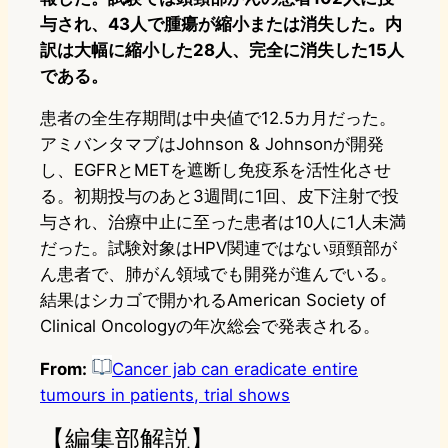
与され、43人で腫瘍が縮小または消失した。内
訳は大幅に縮小した28人、完全に消失した15人
である。
患者の全生存期間は中央値で12.5カ月だった。
アミバンタマブはJohnson & Johnsonが開発
し、EGFRとMETを遮断し免疫系を活性化させ
る。初期投与のあと3週間に1回、皮下注射で投
与され、治療中止に至った患者は10人に1人未満
だった。試験対象はHPV関連ではない頭頸部が
ん患者で、肺がん領域でも開発が進んでいる。
結果はシカゴで開かれるAmerican Society of
Clinical Oncologyの年次総会で発表される。
From:
Cancer jab can eradicate entire
tumours in patients, trial shows
【編集部解説】