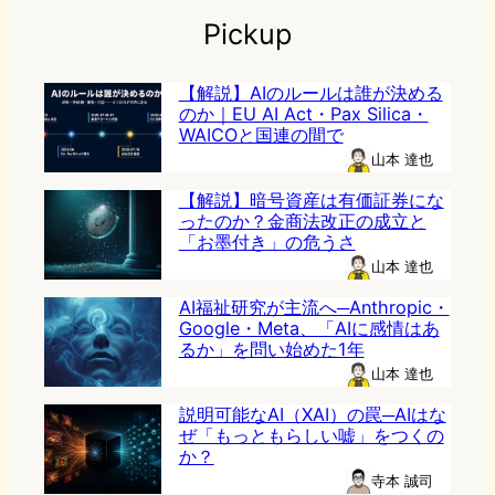
Pickup
【解説】AIのルールは誰が決める
のか｜EU AI Act・Pax Silica・
WAICOと国連の間で
山本 達也
【解説】暗号資産は有価証券にな
ったのか？金商法改正の成立と
「お墨付き」の危うさ
山本 達也
AI福祉研究が主流へ─Anthropic・
Google・Meta、「AIに感情はあ
るか」を問い始めた1年
山本 達也
説明可能なAI（XAI）の罠─AIはな
ぜ「もっともらしい嘘」をつくの
か？
寺本 誠司