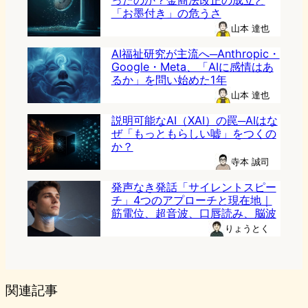
ったのか？金商法改正の成立と
「お墨付き」の危うさ
山本 達也
AI福祉研究が主流へ─Anthropic・
Google・Meta、「AIに感情はあ
るか」を問い始めた1年
山本 達也
説明可能なAI（XAI）の罠─AIはな
ぜ「もっともらしい嘘」をつくの
か？
寺本 誠司
発声なき発話「サイレントスピー
チ」4つのアプローチと現在地｜
筋電位、超音波、口唇読み、脳波
りょうとく
関連記事