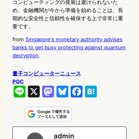
コンピューティングの発展は避けられないた
め、金融機関が今から準備を始めることは、長
期的な安全性と信頼性を確保する上で非常に重
要です。
from
Singapore's monetary authority advises
banks to get busy protecting against quantum
decryption
.
量子コンピューターニュース
PQC
L
X
M
B
F
H
i
a
l
a
a
n
s
u
c
t
e
t
e
e
e
admin
o
s
b
n