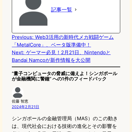
記事一覧
d
k
o
a
o
y
o
n
k
Previous:
Web3活用の新時代メカ戦闘ゲーム
「MetalCore」、ベータ版準備中！
Next:
ゲーマー必見！2月21日、Nintendoと
Bandai Namcoが新作情報を大公開
“量子コンピュータの脅威に備えよ！シンガポール
が金融機関に警鐘” への1件のフィードバック
佐藤 智恵
2024年2月21日
シンガポールの金融管理局（MAS）のこの動き
は、現代社会における技術の進化とその影響を