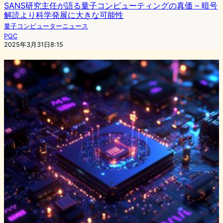
SANS研究主任が語る量子コンピューティングの真価 – 暗号
解読より科学発展に大きな可能性
量子コンピューターニュース
PQC
2025年3月31日8:15