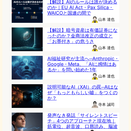
【解説】AIのルールは誰が決める
のか｜EU AI Act・Pax Silica・
WAICOと国連の間で
山本 達也
【解説】暗号資産は有価証券にな
ったのか？金商法改正の成立と
「お墨付き」の危うさ
山本 達也
AI福祉研究が主流へ─Anthropic・
Google・Meta、「AIに感情はあ
るか」を問い始めた1年
山本 達也
説明可能なAI（XAI）の罠─AIはな
ぜ「もっともらしい嘘」をつくの
か？
寺本 誠司
発声なき発話「サイレントスピー
チ」4つのアプローチと現在地｜
筋電位、超音波、口唇読み、脳波