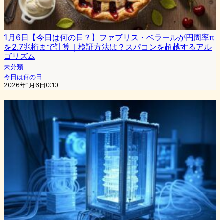
1月6日【今日は何の日？】ファブリス・ベラールが円周率π
を2.7兆桁まで計算｜検証方法は？スパコンを超越するアル
ゴリズム
未分類
今日は何の日
2026年1月6日0:10