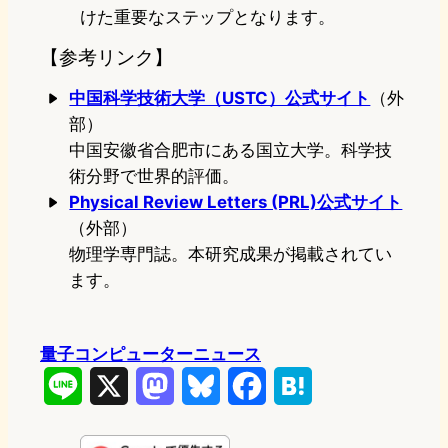
けた重要なステップとなります。
【参考リンク】
中国科学技術大学（USTC）公式サイト
（外
部）
中国安徽省合肥市にある国立大学。科学技
術分野で世界的評価。
Physical Review Letters (PRL)公式サイト
（外部）
物理学専門誌。本研究成果が掲載されてい
ます。
量子コンピューターニュース
L
X
M
B
F
H
i
a
l
a
a