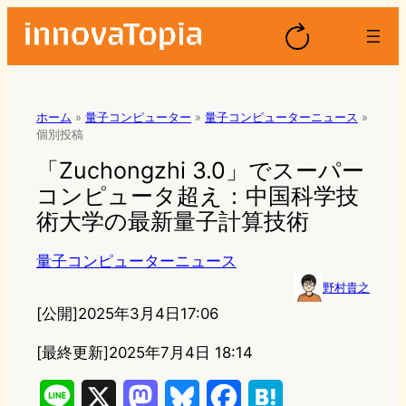
ホーム
»
量子コンピューター
»
量子コンピューターニュース
»
個別投稿
「Zuchongzhi 3.0」でスーパー
コンピュータ超え：中国科学技
術大学の最新量子計算技術
量子コンピューターニュース
野村貴之
[公開]
2025年3月4日17:06
[最終更新]
2025年7月4日 18:14
L
X
M
B
F
H