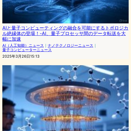
AIと量子コンピューティングの融合を可能にするトポロジカ
ル絶縁体の登場！-AI、量子プロセッサ間のデータ転送を大
幅に加速
AI（人工知能）ニュース
｜
ナノテクノロジーニュース
｜
量子コンピューターニュース
2025年3月26日15:13