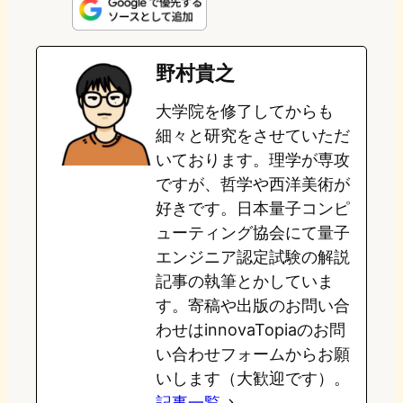
n
s
u
c
t
e
t
e
e
e
野村貴之
o
s
b
n
大学院を修了してからも
d
k
o
a
細々と研究をさせていただ
o
y
o
いております。理学が専攻
ですが、哲学や西洋美術が
n
k
好きです。日本量子コンピ
ューティング協会にて量子
エンジニア認定試験の解説
記事の執筆とかしていま
す。寄稿や出版のお問い合
わせはinnovaTopiaのお問
い合わせフォームからお願
いします（大歓迎です）。
記事一覧