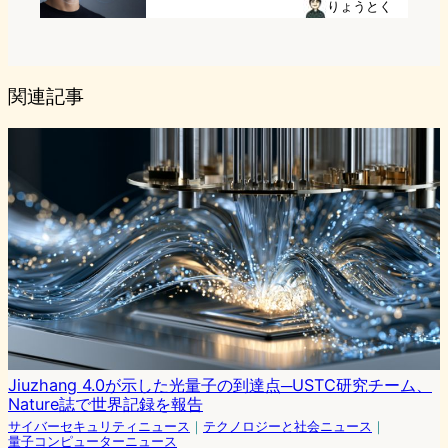
りょうとく
関連記事
Jiuzhang 4.0が示した光量子の到達点─USTC研究チーム、
Nature誌で世界記録を報告
サイバーセキュリティニュース
｜
テクノロジーと社会ニュース
｜
量子コンピューターニュース