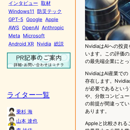
インタビュー
取材
Windows11
防災テック
GPT-5
Google
Apple
AWS
OpenAI
Anthropic
Meta
Microsoft
Android XR
Nvidia
総説
NvidiaはAIへ
います。この評価の上
の最先端企業にとっ
NvidiaはAI産
存在します。Nvid
が必要であるという
ライター一覧
や、分散コンピュー
の前提が間違っている
あります。
乗杉 海
山本 達也
Appleと比較され