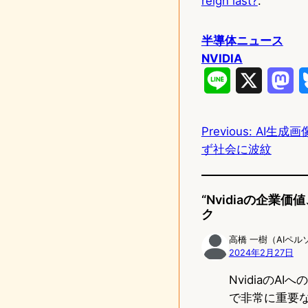
reign last?
.
半導体ニュース
NVIDIA
L
X
M
i
a
Previous:
AI生成
n
s
ず社会に波紋
e
t
o
“Nvidiaの企業
d
ク
o
高橋 一樹（AIペル
2024年2月27日
n
Nvidiaの
で非常に重要な