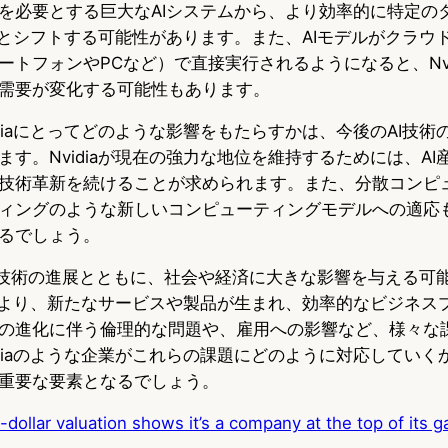
を必要とする巨大なAIシステムから、より効率的に特定の
へとシフトする可能性があります。また、AIモデルがクラウ
ートフォンやPCなど）で直接実行されるようになると、Nvi
需要が変化する可能性もあります。
diaにとってどのような影響をもたらすかは、今後のAI技術
す。Nvidiaが現在の強力な地位を維持するためには、AI
技術革新を続けることが求められます。また、分散コンピ
ィングのような新しいコンピューティングモデルへの適応も、N
るでしょう。
、AI技術の進展とともに、社会や経済に大きな影響を与える可
により、新たなサービスや製品が生まれ、効率的なビジネス
の進化に伴う倫理的な問題や、雇用への影響など、様々な
diaのような企業がこれらの課題にどのように対応していくか
重要な要素となるでしょう。
on-dollar valuation shows it’s a company at the top of its g