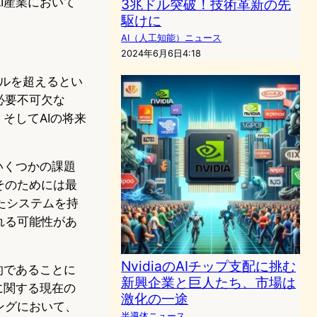
I産業において
3兆ドル突破！技術革新の先
駆けに
AI（人工知能）ニュース
2024年6月6日4:18
ドルを超えるとい
必要不可欠な
、そしてAIの将来
いくつかの課題
そのためには最
たシステムを持
れる可能性があ
NvidiaのAIチップ支配に挑む
的であることに
新興企業と巨人たち、市場は
に関する現在の
激化の一途
ングにおいて、
半導体ニュース