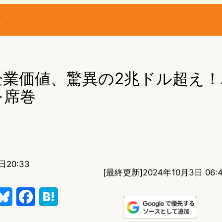
ー
aの企業価値、驚異の2兆ドル超え！
を席巻
日20:33
[最終更新]
2024年10月3日 06:
B
F
H
l
a
a