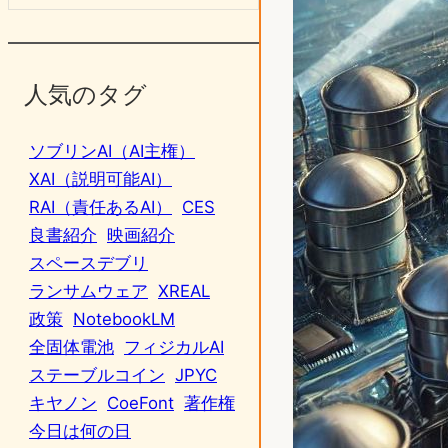
人気のタグ
ソブリンAI（AI主権）
XAI（説明可能AI）
RAI（責任あるAI）
CES
良書紹介
映画紹介
スペースデブリ
ランサムウェア
XREAL
政策
NotebookLM
全固体電池
フィジカルAI
ステーブルコイン
JPYC
キヤノン
CoeFont
著作権
今日は何の日