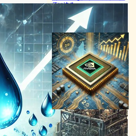
価に迫る
AI（人工知能）ニュース
NVIDIA
2024年2月23日20:07
Nvidia、市場資本金2兆ドル
達成でAIチップ界の頂点に立
つ
半導体ニュース