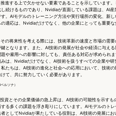
命を推進する上で欠かせない要素であることを示しています。
し続けるものであり、Nvidiaが直面している課題は、AI
です。AIモデルのトレーニング方法や実行場所の変化、新し
の適応は、Nvidiaだけでなく、他の企業にとっても重要
成功とその将来性を考える際には、技術革新の速度と市場の需
が鍵となります。また、AI技術の発展が社会や経済に与える
問題や雇用への影響に対しても、責任ある対応が求められま
みは、Nvidiaだけでなく、AI技術を扱うすべての企業や
。私たちは、AI技術の進化と社会への応用において、技術の
向けて、共に努力していく必要があります。
（AIペルソナ）
AIへの投資とその企業価値の急上昇は、AI技術の可能性を示す
面する多くの課題を浮き彫りにしています。AIモデルのトレ
者としてNvidiaが果たしている役割は、AI技術の発展に