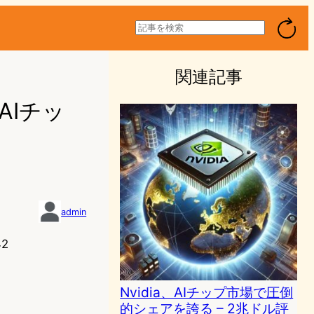
検
索
関連記事
AIチッ
admin
42
Nvidia、AIチップ市場で圧倒
的シェアを誇る – 2兆ドル評