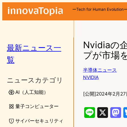
ーTech for Human Evolution
Nvidi
最新ニュース一
プが市場
覧
半導体ニュース
NVIDIA
ニュースカテゴリ
AI（人工知能）
[公開]
2024年2月27
量子コンピューター
L
X
M
サイバーセキュリティ
i
a