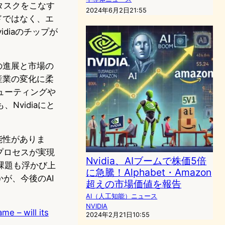
タスクをこなす
2024年6月2日21:55
ドではなく、エ
diaのチップが
の進展と市場の
産業の変化に柔
ューティングや
vidiaにと
能性がありま
プロセスが実現
Nvidia、AIブームで株価5倍
課題も浮かび上
に急騰！Alphabet・Amazon
が、今後のAI
超えの市場価値を報告
AI（人工知能）ニュース
NVIDIA
ame – will its
2024年2月21日10:55