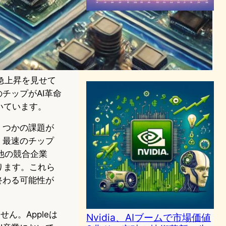
Nvidia、市場価値でAppleを
一時抜き去る：AIチップ市場
の勢いが背景に
AI（人工知能）ニュース
2024年6月6日5:17
る急上昇を見せて
のチップがAI革命
いています。
くつかの課題が
、最速のチップ
他の競合企業
ります。これら
終わる可能性が
ん。Appleは
Nvidia、AIブームで市場価値