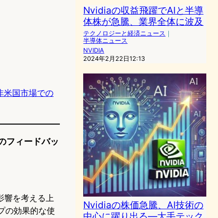
Nvidiaの収益飛躍でAIと半導
体株が急騰、業界全体に波及
テクノロジーと経済ニュース
｜
半導体ニュース
NVIDIA
2024年2月22日12:13
非米国市場での
件のフィードバッ
の影響を考える上
Nvidiaの株価急騰、AI技術の
ップの効果的な使
中心に躍り出る—大手テック