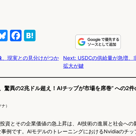
B
F
H
l
a
a
画像、現実との見分けがつか
Next:
USDCの供給量が急増、
u
c
t
拡大が鍵
e
e
e
s
b
n
価値、驚異の2兆ドル超え！AIチップが市場を席巻” への2
k
o
a
y
o
ソナ）
k
AIへの投資とその企業価値の急上昇は、AI技術の進展と社会へ
事例です。AIモデルのトレーニングにおけるNvidiaのチ