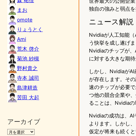
森 祐佳
世界最大の公開企業で
独自の強みと弱点を
まお
omote
ニュース解説
りょうとく
Nvidiaが人工知
Ami
う快挙を成し遂げま
荒木 啓介
Nvidiaのチップ
菊池 紗槻
に対する大きな期待
野村貴之
しかし、Nvidia
寺本 誠司
が存在します。その
速のチップが必要で
島津耕造
つ他の競合企業や、
苦田 大起
ることは、Nvidi
Nvidiaの成功は
アーカイブ
よります。しかし、
仮定が将来も続くと