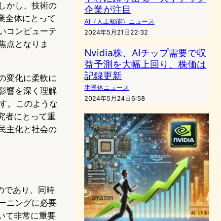
しかし、技術の
企業が注目
産業全体にとって
AI（人工知能）ニュース
いコンピューテ
2024年5月21日22:32
な焦点となりま
Nvidia株、AIチップ需要で収
益予測を大幅上回り、株価は
記録更新
要の変化に柔軟に
半導体ニュース
影響を深く理解
2024年5月24日6:58
す。このような
研究者にとって重
民主化と社会の
ものであり、同時
ーニングに必要
おいて非常に重要