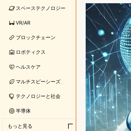
n
s
スペーステクノロジー
e
t
VR/AR
o
ブロックチェーン
d
o
ロボティクス
n
ヘルスケア
マルチスピーシーズ
テクノロジーと社会
半導体
もっと見る