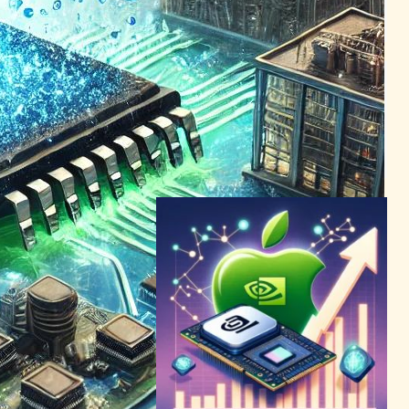
NVIDIA
2024年2月24日1:02
AI熱狂が米国株を記録的高値
へ導く、Nvidia市場価値2兆
ドル突破
AI（人工知能）ニュース
NVIDIA
2024年3月2日7:07