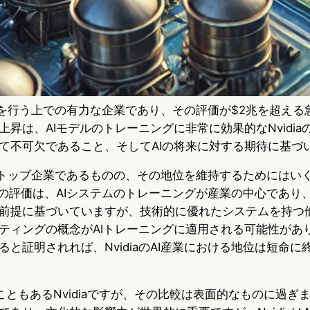
の投資を行う上での有力な企業であり、その評価が$2兆を超え
昇は、AIモデルのトレーニングに非常に効果的なNvidia
て不可欠であること、そしてAIの将来に対する期待に基づ
業でのトップ企業であるものの、その地位を維持するためにはい
iaの評価は、AIシステムのトレーニングが産業の中心であり
前提に基づいていますが、技術的に優れたシステムを持つ
ティングの概念がAIトレーニングに適用される可能性があ
と証明されれば、NvidiaのAI産業における地位は短命に
ることもあるNvidiaですが、その比較は表面的なものに過ぎませ