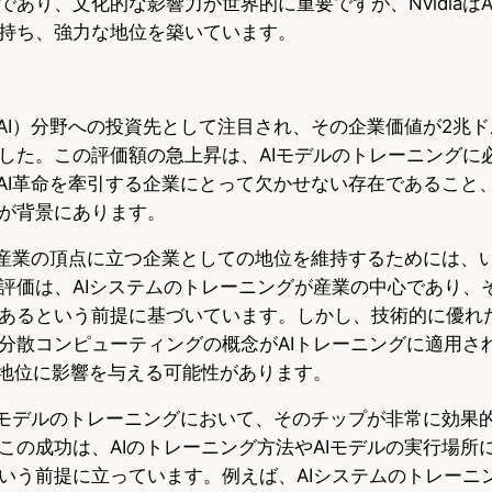
あり、文化的な影響力が世界的に重要ですが、NvidiaはA
持ち、強力な地位を築いています。
能（AI）分野への投資先として注目され、その企業価値が2兆
した。この評価額の急上昇は、AIモデルのトレーニングに
が、AI革命を牽引する企業にとって欠かせない存在であること
が背景にあります。
がAI産業の頂点に立つ企業としての地位を維持するためには、
評価は、AIシステムのトレーニングが産業の中心であり、
あるという前提に基づいています。しかし、技術的に優れ
分散コンピューティングの概念がAIトレーニングに適用さ
aの地位に影響を与える可能性があります。
、AIモデルのトレーニングにおいて、そのチップが非常に効果
この成功は、AIのトレーニング方法やAIモデルの実行場所
いう前提に立っています。例えば、AIシステムのトレーニ