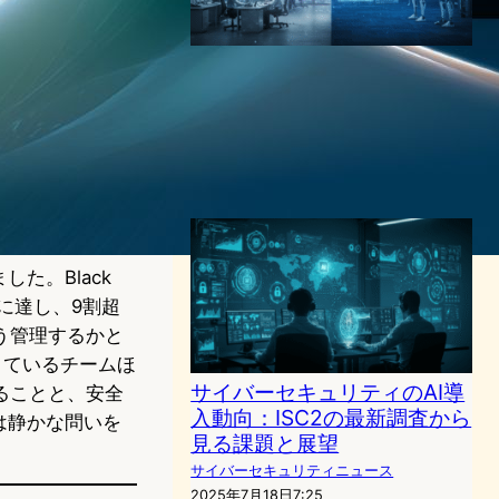
「AIが仕事を奪いにくる」パ
ウエル議長発言、米テック企
業で大規模雇用削減が加速
AI（人工知能）ニュース
｜
テクノロジーと経済ニュース
2025年6月29日7:07
た。Black
に達し、9割超
う管理するかと
きているチームほ
サイバーセキュリティのAI導
ることと、安全
入動向：ISC2の最新調査から
は静かな問いを
見る課題と展望
サイバーセキュリティニュース
2025年7月18日7:25