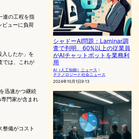
一連の工程を指
レビューに負荷
シャドーAI問題：Laminar調
査で判明、60%以上の従業員
投入したか」を
がAIチャットボットを業務利
用
査では、これが
AI（人工知能）ニュース
｜
テクノロジーと社会ニュース
2024年10月1日9:13
ェアを迅速かつ継続
s専門家が含まれ
ス整備がコスト