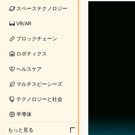
n
s
スペーステクノロジー
e
t
VR/AR
o
ブロックチェーン
d
o
ロボティクス
n
ヘルスケア
マルチスピーシーズ
テクノロジーと社会
半導体
もっと見る