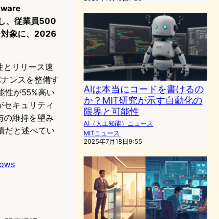
ware
携し、従業員500
対象に、2026
性とリリース速
バナンスを整備す
AIは本当にコードを書けるの
性が55%高い
か？MIT研究が示す自動化の
がセキュリティ
限界と可能性
与の維持を望み
AI（人工知能）ニュース
債だと述べてい
MITニュース
2025年7月18日9:55
hows