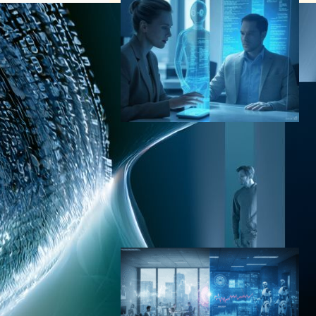
Anthropic経済指標が明らか
にしたAI活用の実態｜ソフト
ウェア開発で37.2%、人間と
の協働が57%に
AI（人工知能）ニュース
｜
テクノロジーと社会ニュース
2025年2月11日9:32