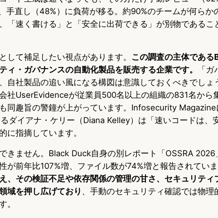
）、手直し（48%）に負荷が移る。約90%のチームが何らか
、「速く書ける」と「安全に出荷できる」が別物であるこ
として補足したい視点があります。
この調査の主体であるBla
ティ・ガバナンスの自動化製品を販売する企業です。
「ガ
、自社製品の追い風になる構図は意識しておくべきでしょ
社UserEvidenceが従業員500名以上の組織の831名か
趣旨の警鐘が上がっています。Infosecurity Magazin
SOであるダイアナ・ケリー（Diana Kelley）は「速いコード
的に指摘しています。
ません。Black Duck自身の別レポート「OSSRA 20
性が前年比107%増、ファイル数が74%増と報告されてい
え、その検証不足や依存関係の管理の甘さ、セキュリティ
領域を押し広げており
、手動のセキュリティ確認では物理
す。