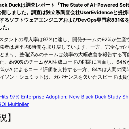
k Duckは調査レポート『The State of AI-Powered Soft
』を公開しました。調査は独立系調査会社UserEvidenceと提
るソフトウェアエンジニアおよびDevOps専門家831名を
した。
シスタントの導入率は97%に達し、開発チームの92%が生産
発者は週平均8時間を取り戻しています。一方、完全なガ
とどまり、整備済みのチームは効率の大幅改善を報告する可能
た。約90%のチームがAI生成コードの問題に直面し、64%
6%がAIによるコード評価を支持する一方、84%は人間の関
ェイソン・シュミットは、ガバナンスを欠いたスピードは負
 Hits 97% Enterprise Adoption; New Black Duck Study S
OI Multiplier
説】