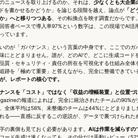
のニュースを取り上げるのか。それは、
少なくとも大企業
ードを書かせるかどうか」を論じる段階を越え、論点が
「ど
か」へと移りつつある
、その転換点を映す調査だからです。
回答者ベースで導入率97%という数字は、この現場でAI活
っています。
いのが「ガバナンス」という言葉の中身です。ここでのガ
味にとどまりません。誰が、どのAIで、どこに生成コード
品質・セキュリティ・責任の所在を可視化する仕組み全体
の追跡を「極めて重要」と答えながら、完全に整備できてい
が、レポートの核心です。
ナンスを「コスト」ではなく「収益の増幅装置」と位置づ
ity Magazineの報道によれば、完全に統治されたチームの90
、全体平均は58%、未整備のチームは44%にとどまりまし
れる——直感に反するこの逆説が、データで裏づけられた
字の裏側も見ておく必要があります。
AIは作業を減らすの
コード生成は速くなっても、その分だけ手動レビュー（52