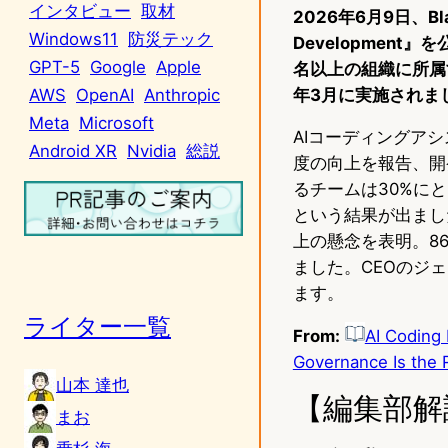
インタビュー
取材
2026年6月9日、Blac
Windows11
防災テック
Development
GPT-5
Google
Apple
名以上の組織に所属す
年3月に実施されま
AWS
OpenAI
Anthropic
Meta
Microsoft
AIコーディングア
Android XR
Nvidia
総説
度の向上を報告、開
るチームは30%に
という結果が出まし
上の懸念を表明。8
ました。CEOのジ
ます。
ライター一覧
From:
AI Coding
Governance Is the R
山本 達也
【編集部解
まお