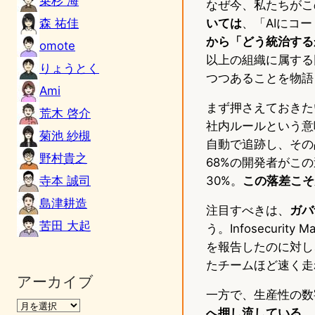
乗杉 海
なぜ今、私たちがこ
森 祐佳
いては
、「AIにコ
から「どう統治する
omote
以上の組織に属する
りょうとく
つつあることを物語
Ami
まず押さえておきた
荒木 啓介
社内ルールという意
菊池 紗槻
自動で追跡し、その
野村貴之
68%の開発者がこ
寺本 誠司
30%。
この落差こそ
島津耕造
注目すべきは、
ガバ
苦田 大起
う。Infosecur
を報告したのに対し
たチームほど速く走
アーカイブ
一方で、生産性の数
へ押し流している。