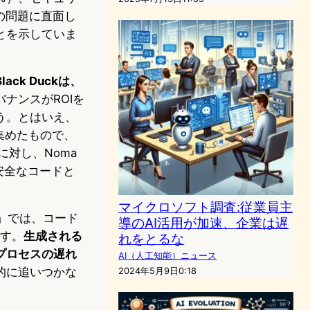
の問題に直面し
とを示していま
ck Duckは、
バナンスがROIを
う。とはいえ、
ら集めたもので、
eに対し、Noma
は、安全なコードと
マイクロソフト調査:従業員主
26」では、コード
導のAI活用が加速、企業は遅
ます。
生成される
れをとるな
プロセスの遅れ
AI（人工知能）ニュース
的に追いつかな
2024年5月9日0:18