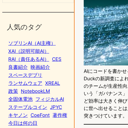
人気のタグ
ソブリンAI（AI主権）
XAI（説明可能AI）
RAI（責任あるAI）
CES
良書紹介
映画紹介
AIにコードを書か
スペースデブリ
Duckの新調査によ
ランサムウェア
XREAL
のチームが生産性向
政策
NotebookLM
いう「ガバナンス」
全固体電池
フィジカルAI
ど効率は大きく伸び
ステーブルコイン
JPYC
に世へ出せることは
キヤノン
CoeFont
著作権
突きつけています。
今日は何の日