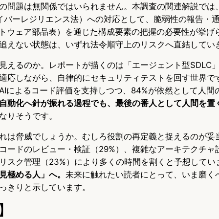
の問題は無関係ではいられません。本調査の関連解説では、EU
 Act（サイバーレジリエンス法）への対応として、脆弱性の報告
フトウェア部品表）を通じた構成要素の把握の必要性が挙げ
追えない状態は、いずれ法令順守上のリスクへ直結してい
見えるのか。レポートが描くのは「エージェント型SDLC」
適応しながら、自律的にセキュリティテストを回す世界で
がAIによるコード評価を支持しつつ、84%が依然として人間
自動化へ針が振れる過程でも、最後の番人として人間を置
なりそうです。
れは脅威でしょうか。むしろ役割の再定義と捉えるのが妥
コードのレビュー・検証（29%）、複雑なアーキテクチャ設
リスク管理（23%）により多くの時間を割くと予想してい
見極める人」へ。
未来に触れたい読者にとって、いま磨く
っきりと示しています。
】