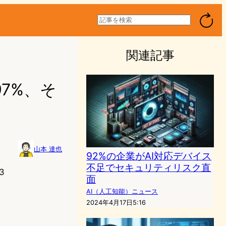
検
索
関連記事
97%、そ
山本 達也
92%の企業がAI対応デバイス
不足でセキュリティリスク直
3
面
AI（人工知能）ニュース
2024年4月17日5:16