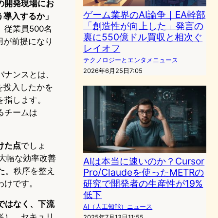
の開発現場にお
ゲーム業界のAI論争｜EA幹部
う導入するか」
「創造性が向上した」発言の
従業員500名
裏に550億ドル買収と相次ぐ
用が前提になり
レイオフ
テクノロジーとエンタメニュース
2026年6月25日7:05
バナンスとは、
を投入したかを
を指します。
るチームは
けた点
でしょ
%が大幅な効率改善
AIは本当に速いのか？Cursor
た。秩序を整え
Pro/Claudeを使ったMETRの
研究で開発者の生産性が19%
わけです。
低下
ではなく、下流
AI（人工知能）ニュース
%）、セキュリ
2025年7月13日11:55