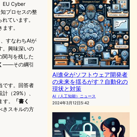
 Cyber
・通知プロセスの整
られています。
きます。
、すなわちAIが
す。興味深いの
の関与を残した
く
——その綱引
AI進化がソフトウェア開発者
の未来を揺るがす？自動化の
当です。回答者
現状と対策
計（29%）、
AI（人工知能）ニュース
ます。
「書く
2024年3月12日5:42
べきスキルの方