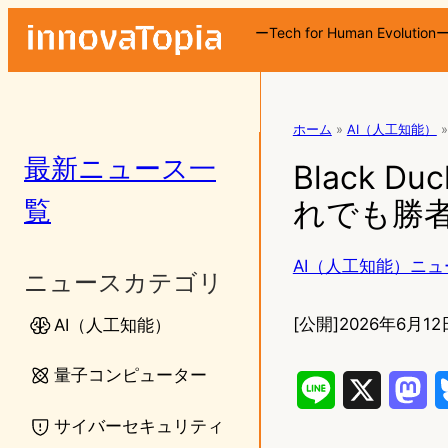
ーTech for Human Evolution
ホーム
»
AI（人工知能）
»
最新ニュース一
Black 
覧
れでも勝
AI（人工知能）ニュ
ニュースカテゴリ
[公開]
2026年6月12
AI（人工知能）
量子コンピューター
L
X
M
サイバーセキュリティ
i
a