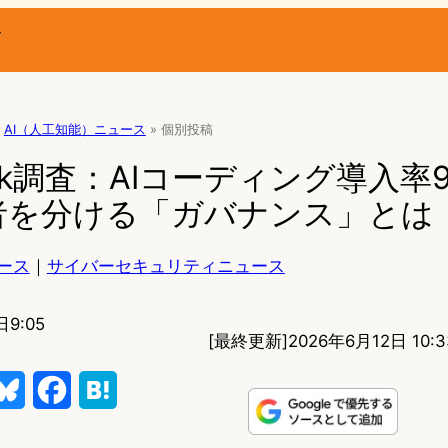
ー
AI（人工知能）ニュース
»
個別投稿
Duck調査：AIコーディング導入率
者を分ける「ガバナンス」とは
ース
｜
サイバーセキュリティニュース
日9:05
[最終更新]
2026年6月12日 10:3
B
F
H
l
a
a