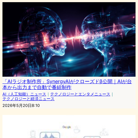
「AIラジオ制作所」SynergyAIがクローズドβ公開｜AIが台
本から出力まで自動で番組制作
AI（人工知能）ニュース
｜
テクノロジーとエンタメニュース
｜
テクノロジーと経済ニュース
2026年5月20日8:10