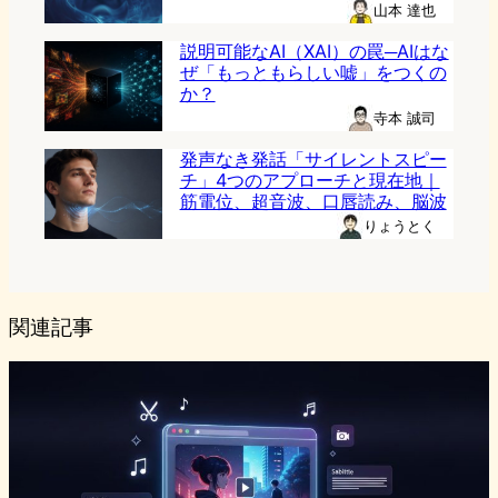
山本 達也
説明可能なAI（XAI）の罠─AIはな
ぜ「もっともらしい嘘」をつくの
か？
寺本 誠司
発声なき発話「サイレントスピー
チ」4つのアプローチと現在地｜
筋電位、超音波、口唇読み、脳波
りょうとく
関連記事