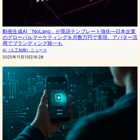
動画生成AI「NoLang」が英語テンプレート強化—日本企業
のグローバルマーケティングを月数万円で実現、アバター活
用でブランディング統一も
AI（人工知能）ニュース
2025年11月13日16:28