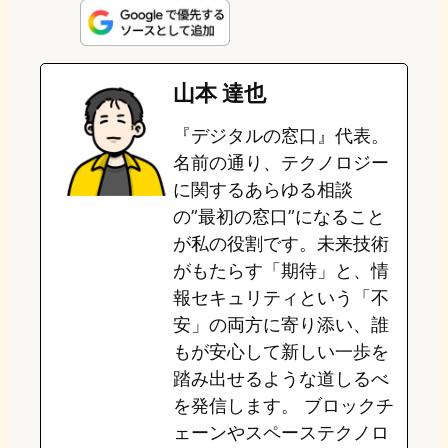
n
s
u
c
t
e
t
e
e
e
山本 達也
o
s
b
n
『デジタルの窓口』代表。
d
k
o
a
名前の通り、テクノロジー
o
y
o
に関するあらゆる相談
の”最初の窓口”になること
n
k
が私の役割です。未来技術
がもたらす「期待」と、情
報セキュリティという「不
安」の両方に寄り添い、誰
もが安心して新しい一歩を
踏み出せるような道しるべ
を発信します。 ブロックチ
ェーンやスペーステクノロ