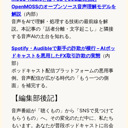
OpenMOSSのオープンソース音声理解モデルを
解説
（内部）
音声をAIで理解・処理する技術の最前線を解
説。本記事の「話者分離・文字起こし」と隣接
する音声AIの土台を知れる。
Spotify・Audibleで新手の詐欺が横行 – AIポッ
ドキャストを悪用したFX取引詐欺の実態
（内
部）
ポッドキャスト配信プラットフォームの悪用事
例。音声配信が広がる時代の「もう一つの側
面」を補完する。
【編集部後記】
音声番組が「聴くもの」から「SNSで見つけて
もらうもの」へ。その変化のただ中に、私たち
もいます。あなたが普段ポッドキャストに出会