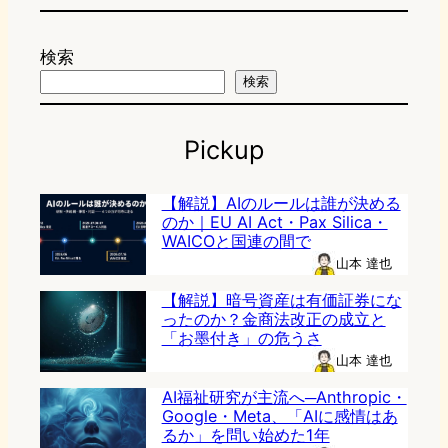
検索
検索
Pickup
【解説】AIのルールは誰が決める
のか｜EU AI Act・Pax Silica・
WAICOと国連の間で
山本 達也
【解説】暗号資産は有価証券にな
ったのか？金商法改正の成立と
「お墨付き」の危うさ
山本 達也
AI福祉研究が主流へ─Anthropic・
Google・Meta、「AIに感情はあ
るか」を問い始めた1年