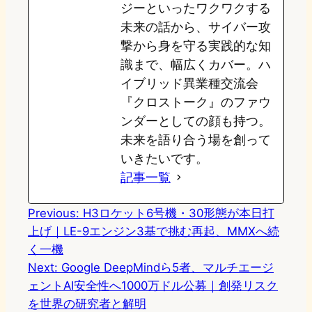
ジーといったワクワクする
未来の話から、サイバー攻
撃から身を守る実践的な知
識まで、幅広くカバー。ハ
イブリッド異業種交流会
『クロストーク』のファウ
ンダーとしての顔も持つ。
未来を語り合う場を創って
いきたいです。
記事一覧
Previous:
H3ロケット6号機・30形態が本日打
上げ｜LE-9エンジン3基で挑む再起、MMXへ続
く一機
Next:
Google DeepMindら5者、マルチエージ
ェントAI安全性へ1000万ドル公募｜創発リスク
を世界の研究者と解明