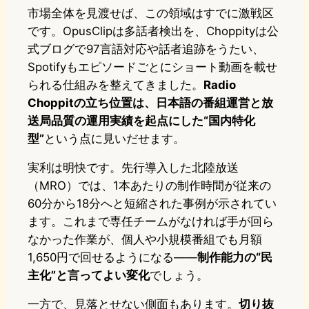
市場全体を見渡せば、この領域はすでに激戦区
です。OpusClipは多話者検出を、Choppityは公
式ブログで97言語対応や話者追跡をうたい、
Spotifyもエピソードごとにショート動画を載せ
られる仕組みを整えてきました。
Radio
Choppitの立ち位置は、日本語の番組運営と放
送局品質の運用実績を起点にした“国内特化
型”
という点に見いだせます。
実利は明快です。先行導入した北陸放送
（MRO）では、1本あたりの制作時間が従来の
60分から18分へと短縮された事例が示されてい
ます。これまで専任チームがなければ手が回ら
なかった作業が、個人や小規模番組でも月額
1,650円で回せるようになる——
制作能力の“民
主化”と言ってよい変化
でしょう。
一方で、見落とせない側面もあります。
切り抜