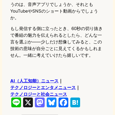
うのは、音声アプリでしょうか、それとも
YouTubeやSNSのショート動画からでしょう
か。
もし発信する側に立ったとき、60秒の切り抜き
で番組の魅力を伝えられるとしたら、どんな一
言を選ぶか——少しだけ想像してみると、この
技術の意味が自分ごとに見えてくるかもしれま
せん。一緒に考えていけたら嬉しいです。
AI（人工知能）ニュース
｜
テクノロジーとエンタメニュース
｜
テクノロジーと社会ニュース
L
X
M
B
F
H
i
a
l
a
a