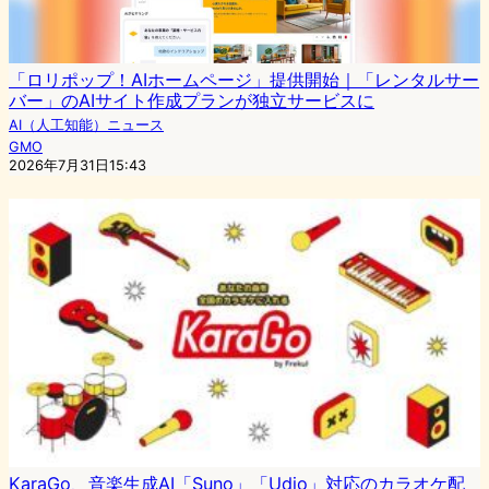
「ロリポップ！AIホームページ」提供開始｜「レンタルサー
バー」のAIサイト作成プランが独立サービスに
AI（人工知能）ニュース
GMO
2026年7月31日15:43
KaraGo、音楽生成AI「Suno」「Udio」対応のカラオケ配