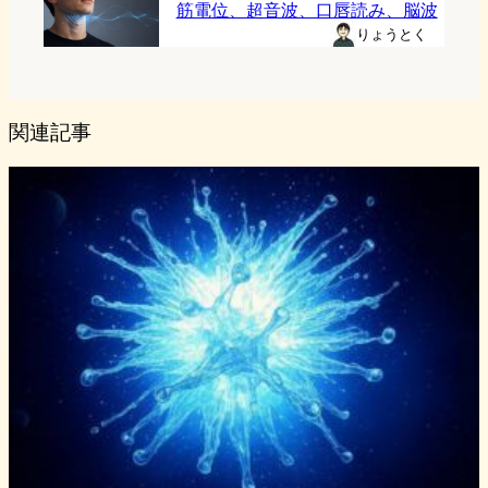
筋電位、超音波、口唇読み、脳波
りょうとく
関連記事