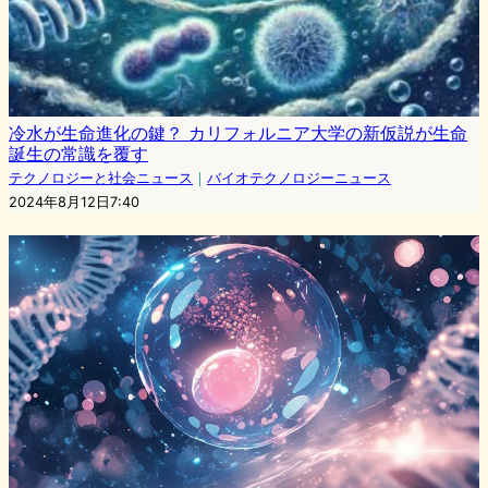
冷水が生命進化の鍵？ カリフォルニア大学の新仮説が生命
誕生の常識を覆す
テクノロジーと社会ニュース
｜
バイオテクノロジーニュース
2024年8月12日7:40