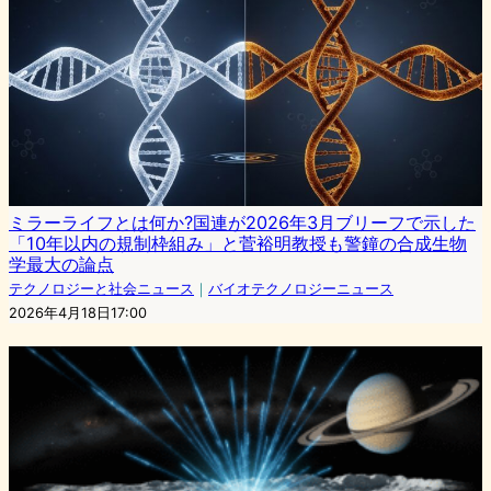
ミラーライフとは何か?国連が2026年3月ブリーフで示した
「10年以内の規制枠組み」と菅裕明教授も警鐘の合成生物
学最大の論点
テクノロジーと社会ニュース
｜
バイオテクノロジーニュース
2026年4月18日17:00