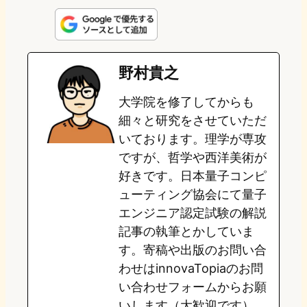
i
a
l
a
a
n
s
u
c
t
e
t
e
e
e
野村貴之
o
s
b
n
大学院を修了してからも
d
k
o
a
細々と研究をさせていただ
o
y
o
いております。理学が専攻
ですが、哲学や西洋美術が
n
k
好きです。日本量子コンピ
ューティング協会にて量子
エンジニア認定試験の解説
記事の執筆とかしていま
す。寄稿や出版のお問い合
わせはinnovaTopiaのお問
い合わせフォームからお願
いします（大歓迎です）。