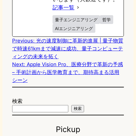
記事一覧
量子エンジニアリング
哲学
AIエンジニアリング
Previous:
光の速度制御に革新的進展 | 量子物質
で時速61kmまで減速に成功、量子コンピューテ
ィングの未来を拓く
Next:
Apple Vision Pro、医療分野で革新の予感
– 手術計画から医学教育まで、期待高まる活用
シーン
検索
検索
Pickup