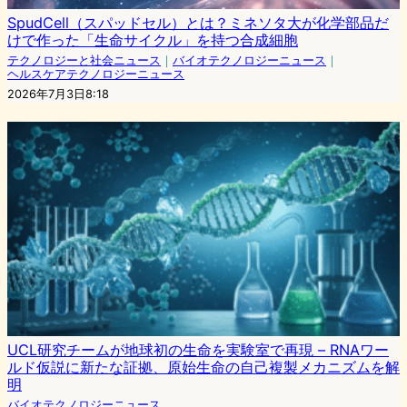
SpudCell（スパッドセル）とは？ミネソタ大が化学部品だ
けで作った「生命サイクル」を持つ合成細胞
テクノロジーと社会ニュース
｜
バイオテクノロジーニュース
｜
ヘルスケアテクノロジーニュース
2026年7月3日8:18
UCL研究チームが地球初の生命を実験室で再現 – RNAワー
ルド仮説に新たな証拠、原始生命の自己複製メカニズムを解
明
バイオテクノロジーニュース