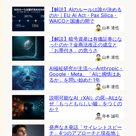
【解説】AIのルールは誰が決める
のか｜EU AI Act・Pax Silica・
WAICOと国連の間で
山本 達也
【解説】暗号資産は有価証券にな
ったのか？金商法改正の成立と
「お墨付き」の危うさ
山本 達也
AI福祉研究が主流へ─Anthropic・
Google・Meta、「AIに感情はあ
るか」を問い始めた1年
山本 達也
説明可能なAI（XAI）の罠─AIはな
ぜ「もっともらしい嘘」をつくの
か？
寺本 誠司
発声なき発話「サイレントスピー
チ」4つのアプローチと現在地｜