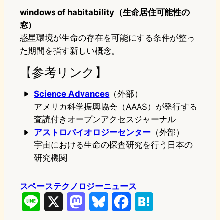
windows of habitability（生命居住可能性の
窓）
惑星環境が生命の存在を可能にする条件が整っ
た期間を指す新しい概念。
【参考リンク】
Science Advances
（外部）
アメリカ科学振興協会（AAAS）が発行する
査読付きオープンアクセスジャーナル
アストロバイオロジーセンター
（外部）
宇宙における生命の探査研究を行う日本の
研究機関
スペーステクノロジーニュース
L
X
M
B
F
H