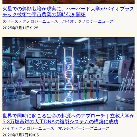
火星での藻類栽培が現実に、ハーバード大学がバイオプラス
チック技術で宇宙農業の新時代を開拓
スペーステクノロジーニュース
｜
バイオテクノロジーニュース
2025年7月11日9:25
世界で同時に起こる生命の起源へのアプローチ｜立教大学が
5.3万塩基対の人工DNAの複製システムの構築に成功
バイオテクノロジーニュース
｜
マルチスピーシーズニュース
2026年7月7日19:05