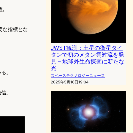
程。
要な指標とな
JWST観測：土星の衛星タイ
タンで初のメタン雲対流を発
見 – 地球外生命探査に新たな
光
いる。
スペーステクノロジーニュース
2025年5月16日19:04
発信。