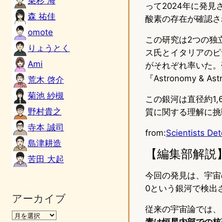
乗杉 海
って2024年に発
森 祐佳
酸素の存在が確認さ
omote
この研究は2つの独
りょうとく
ス氏とイタリアのピ
Ami
がそれぞれ率いた。研究結
『Astronomy & 
荒木 啓介
菊池 紗槻
この銀河は直径約1
野村貴之
質に関する理解に挑
寺本 誠司
from:
Scientists De
島津耕造
【編集部解説
苦田 大起
今回の発見は、宇宙の
0という銀河で検出
アーカイブ
従来の宇宙論では、
素は恒星内部での核