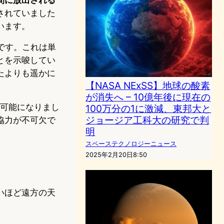
されていました
います。
です。これは単
とを示唆してい
たよりも遥かに
【NASA NExSS】地球の酸素
が消失へ – 10億年後に現在の
て可能になりまし
100万分の1に激減、東邦大と
ジョージア工科大の研究で判
協力が不可欠で
明
スペーステクノロジーニュース
2025年2月20日8:50
いほど遠方の天