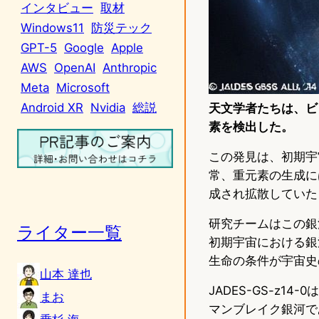
インタビュー
取材
Windows11
防災テック
GPT-5
Google
Apple
AWS
OpenAI
Anthropic
Meta
Microsoft
Android XR
Nvidia
総説
天文学者たちは、ビッ
素を検出した。
この発見は、初期宇
常、重元素の生成に
成され拡散していた
研究チームはこの銀
ライター一覧
初期宇宙における銀
生命の条件が宇宙史
山本 達也
JADES-GS-z
まお
マンブレイク銀河で