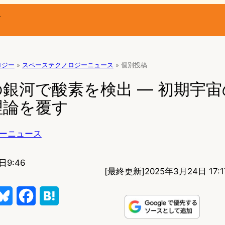
ー
ロジー
»
スペーステクノロジーニュース
»
個別投稿
銀河で酸素を検出 — 初期宇
理論を覆す
ーニュース
日9:46
[最終更新]
2025年3月24日 17:1
B
F
H
l
a
a