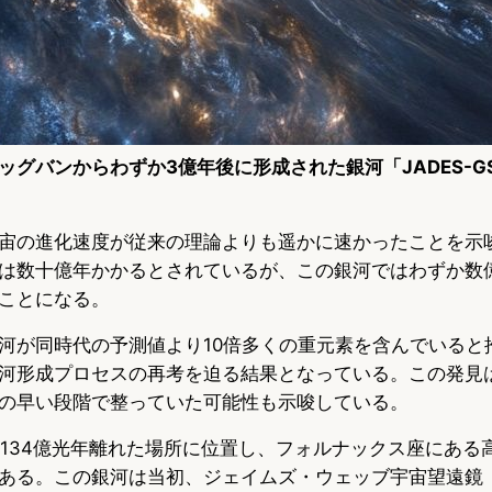
グバンからわずか3億年後に形成された銀河「JADES-GS-
宙の進化速度が従来の理論よりも遥かに速かったことを示
は数十億年かかるとされているが、この銀河ではわずか数
ことになる。
河が同時代の予測値より10倍多くの重元素を含んでいると
河形成プロセスの再考を迫る結果となっている。この発見
の早い段階で整っていた可能性も示唆している。
14-0は134億光年離れた場所に位置し、フォルナックス座にあ
ある。この銀河は当初、ジェイムズ・ウェッブ宇宙望遠鏡（