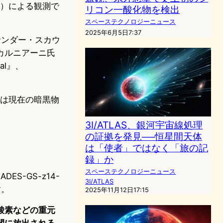
A）による観測で
リコン一酸化物を検出
スペーステクノロジーニュース
2025年6月5日7:37
サンダー・スカウ
カルニアーニ氏
al』、
度は現在の暗黒物
3I/ATLAS、銀河宇宙線処理
の証拠を発見──恒星間天体
は「使者」ではなく「旅の記
録」か
スペーステクノロジーニュース
-GS-z14-
3I/ATLAS
す。
2025年11月12日17:15
酸素などの重元
間に放出される