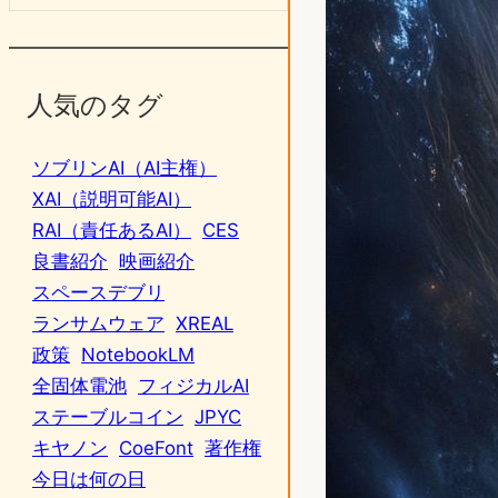
人気のタグ
ソブリンAI（AI主権）
XAI（説明可能AI）
RAI（責任あるAI）
CES
良書紹介
映画紹介
スペースデブリ
ランサムウェア
XREAL
政策
NotebookLM
全固体電池
フィジカルAI
ステーブルコイン
JPYC
キヤノン
CoeFont
著作権
今日は何の日