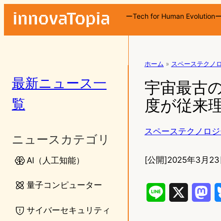
ーTech for Human Evolution
ホーム
»
スペーステクノ
最新ニュース一
宇宙最古の
覧
度が従来
スペーステクノロジ
ニュースカテゴリ
[公開]
2025年3月23
AI（人工知能）
量子コンピューター
L
X
M
サイバーセキュリティ
i
a