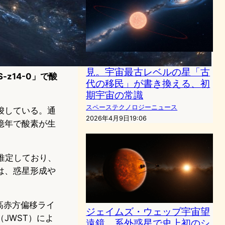
SDSS × シカゴ大学生が発
見。宇宙最古レベルの星「古
z14-0」で酸
代の移民」が書き換える、初
期宇宙の常識
スペーステクノロジーニュース
唆している。通
2026年4月9日19:06
億年で酸素が生
推定しており、
は、惑星形成や
る高赤方偏移ライ
ジェイムズ・ウェッブ宇宙望
JWST）によ
遠鏡、系外惑星で史上初のシ