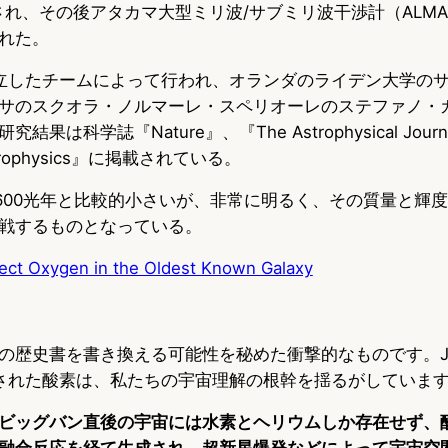
見され、その後アタカマ大型ミリ波/サブミリ波干渉計（ALM
れた。
立したチームによって行われ、オランダのライデン大学の
サのスクオラ・ノルマーレ・スペリオーレのステファノ・
果は科学誌『Nature』、『The Astrophysical Journ
Astrophysics』に掲載されている。
,600光年と比較的小さいが、非常に明るく、その質量と輝
戦するものとなっている。
tect Oxygen in the Oldest Known Galaxy
】
歴史書を書き換える可能性を秘めた衝撃的なものです。JADES
された酸素は、私たちの宇宙理解の根幹を揺るがしていま
ビッグバン直後の宇宙には水素とヘリウムしか存在せず、
融合反応を経て生成され、超新星爆発などによって宇宙空