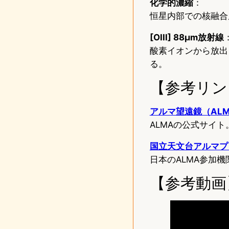
化学的濃縮
：
恒星内部での核融合
[OIII] 88μm放射線
酸素イオンから放出
る。
【参考リン
アルマ望遠鏡（AL
ALMAの公式サイ
国立天文台アルマプ
日本のALMA参加
【参考動画