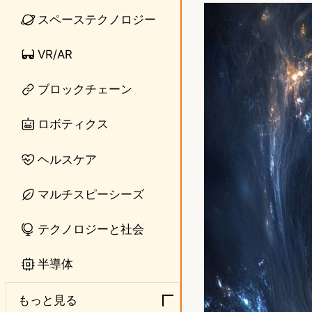
n
s
スペーステクノロジー
e
t
VR/AR
o
ブロックチェーン
d
o
ロボティクス
n
ヘルスケア
マルチスピーシーズ
テクノロジーと社会
半導体
もっと見る