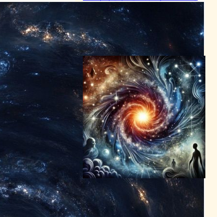
酸素を検出、宇宙初期の化学
進化に新知見
スペーステクノロジーニュース
2025年5月17日22:08
宇宙の起源を解明、ビッグバ
ン以前の謎に迫る新研究が示
唆する未知の可能性