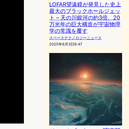
LOFAR望遠鏡が発見した史上
最大のブラックホールジェッ
ト – 天の川銀河の約3倍、20
万光年の巨大構造が宇宙物理
学の常識を覆す
スペーステクノロジーニュース
2025年6月3日6:47