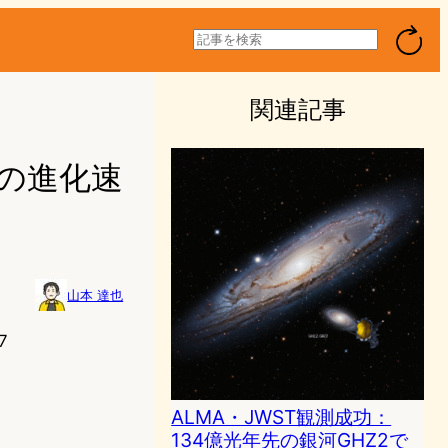
検
索
関連記事
宙の進化速
山本 達也
7
ALMA・JWST観測成功：
134億光年先の銀河GHZ2で