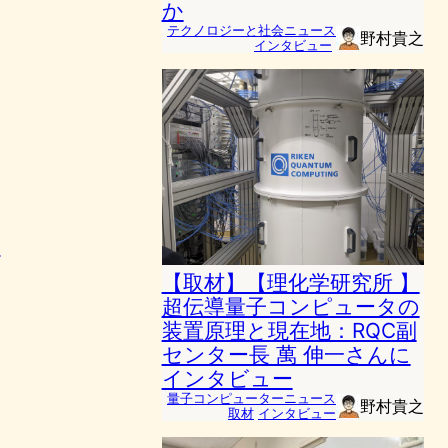
か
テクノロジーと社会ニュース
野村貴之
インタビュー
始
【取材】【理化学研究所 】
超伝導量子コンピュータの
装置原理と現在地：RQC副
センター長 萬 伸一さんに
インタビュー
量子コンピューターニュース
野村貴之
取材
インタビュー