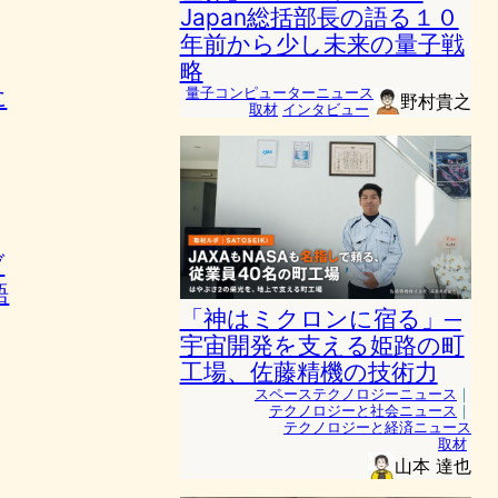
Japan総括部長の語る１０
年前から少し未来の量子戦
略
に
量子コンピューターニュース
野村貴之
取材
インタビュー
ブ
語
「神はミクロンに宿る」─
宇宙開発を支える姫路の町
工場、佐藤精機の技術力
スペーステクノロジーニュース
｜
テクノロジーと社会ニュース
｜
テクノロジーと経済ニュース
取材
山本 達也