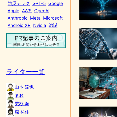
防災テック
GPT-5
Google
Apple
AWS
OpenAI
Anthropic
Meta
Microsoft
Android XR
Nvidia
総説
ライター一覧
山本 達也
まお
乗杉 海
森 祐佳