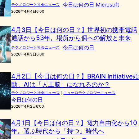
今日は何の日
Microsoft
テクノロジーと社会ニュース
2026年4月4日6:00
4月3日【今日は何の日？】世界初の携帯電話
通話から53年。場所から個への解放と未来
今日は何の日
テクノロジーと社会ニュース
2026年4月3日6:00
4月2日【今日は何の日？】BRAIN Initiative
動。AIは「人工脳」になれるのか？
テクノロジーと社会ニュース
｜
ニューロテクノロジーニュース
今日は何の日
2026年4月2日6:00
4月1日【今日は何の日？】電力自由化から10
年。選ぶ時代から「持つ」時代へ