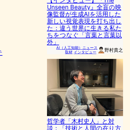
【インタビュー】『The
Unseen Beauty』全盲の映
像監督が生成AIを活用した
新しい視覚表現を打ち出し
た：違う世界に生きる私た
ちをつなぐ「言葉と言葉以
外」
AI（人工知能）ニュース
野村貴之
テ
取材
インタビュー
哲学者「木村史人」と対
談：「技術と人間の在り方