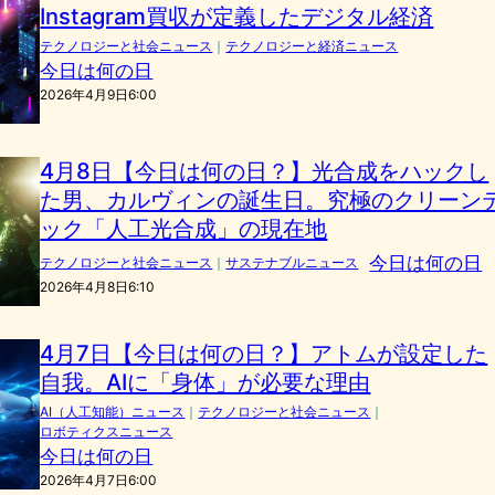
Instagram買収が定義したデジタル経済
テクノロジーと社会ニュース
｜
テクノロジーと経済ニュース
今日は何の日
2026年4月9日6:00
4月8日【今日は何の日？】光合成をハックし
た男、カルヴィンの誕生日。究極のクリーン
ック「人工光合成」の現在地
今日は何の日
テクノロジーと社会ニュース
｜
サステナブルニュース
2026年4月8日6:10
4月7日【今日は何の日？】アトムが設定した
自我。AIに「身体」が必要な理由
AI（人工知能）ニュース
｜
テクノロジーと社会ニュース
｜
ロボティクスニュース
今日は何の日
2026年4月7日6:00