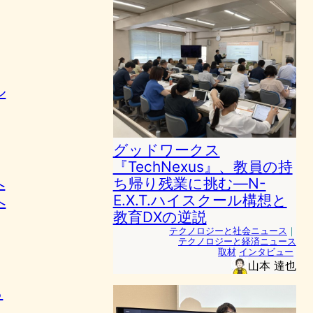
ル
グッドワークス
『TechNexus』、教員の持
へ
ち帰り残業に挑む—N-
E.X.T.ハイスクール構想と
へ
教育DXの逆説
テクノロジーと社会ニュース
｜
テクノロジーと経済ニュース
取材
インタビュー
山本 達也
ら