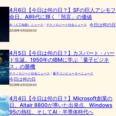
4月6日【今日は何の日？】SFの巨人アシモフ
命日。AI時代に輝く「預言」の価値
今日は何の日
AI（人工知能）ニュース
｜
テクノロジーと社会ニュース
2026年4月6日6:00
4月5日【今日は何の日？】カスバート・ハー
ド生誕。1950年のIBMに学ぶ「量子ビジネ
ス」の勝機
テクノロジーと社会ニュース
｜
量子コンピューターニュース
今日は何の日
2026年4月5日6:00
4月4日【今日は何の日？】Microsoft創業の
日。Altair 8800が導いた出発点、Windows
95の熱狂、そしてAI・半導体時代へ