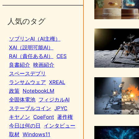
人気のタグ
ソブリンAI（AI主権）
XAI（説明可能AI）
RAI（責任あるAI）
CES
良書紹介
映画紹介
スペースデブリ
ランサムウェア
XREAL
政策
NotebookLM
全固体電池
フィジカルAI
ステーブルコイン
JPYC
キヤノン
CoeFont
著作権
今日は何の日
インタビュー
取材
Windows11