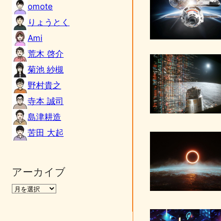
omote
りょうとく
Ami
荒木 啓介
菊池 紗槻
野村貴之
寺本 誠司
島津耕造
苦田 大起
アーカイブ