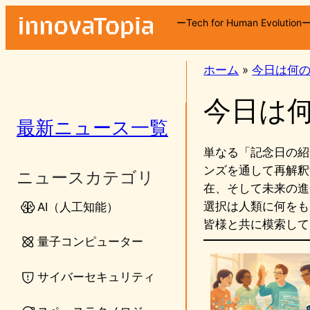
内
ーTech for Human Evolution
容
を
ス
ホーム
»
今日は何
キ
今日は
ッ
プ
最新ニュース一覧
単なる「記念日の紹
ンズを通して再解釈
ニュースカテゴリ
在、そして未来の進
選択は人類に何をも
AI（人工知能）
皆様と共に模索して
量子コンピューター
サイバーセキュリティ