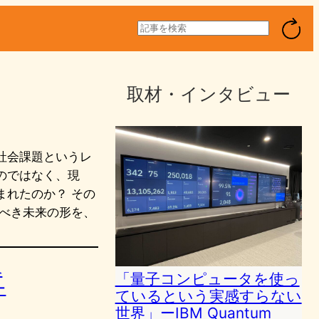
検
索
取材・インタビュー
社会課題というレ
のではなく、現
まれたのか？ その
うべき未来の形を、
ベ
「量子コンピュータを使っ
ー
ているという実感すらない
世界」ーIBM Quantum