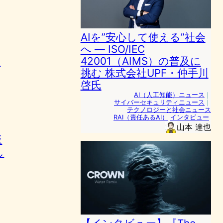
AIを”安心して使える”社会
へ ― ISO/IEC
た
42001（AIMS）の普及に
挑む 株式会社UPF・仲手川
啓氏
AI（人工知能）ニュース
｜
サイバーセキュリティニュース
｜
テクノロジーと社会ニュース
RAI（責任あるAI）
インタビュー
山本 達也
仮
し