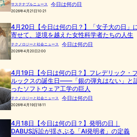
今日は何の日
サステナブルニュース
2026年4月21日10:21
4月20日【今日は何の日？】「女子大の日」
寄せて、逆境を越えた女性科学者たちの人生
今日は何の日
テクノロジーと社会ニュース
2026年4月20日2:00
4月19日【今日は何の日？】フレデリック・
ルックスの誕生日――「銀の弾丸はない」と
ったソフトウェア工学の巨人
今日は何の日
テクノロジーと社会ニュース
2026年4月19日18:11
4月18日【今日は何の日？】発明の日｜
DABUS訴訟が揺さぶる「AI発明者」の定義