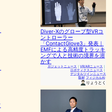
。
Diver-Xのグローブ型VRコ
ントローラー
「ContactGlove3」発表｜
EMFによる高精度トラッキ
ングで人と技術の境界を溶
かす
ガジェットニュース
｜
VR/ARニュース
｜
ト
ロボティクスニュース
｜
デジタルツインニュース
取材
フィジカルAI
りょうとく
ア