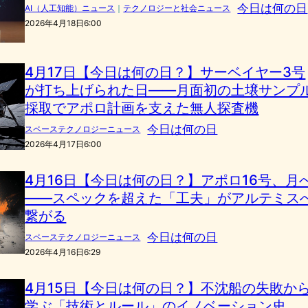
今日は何の日
AI（人工知能）ニュース
｜
テクノロジーと社会ニュース
2026年4月18日6:00
4月17日【今日は何の日？】サーベイヤー3号
が打ち上げられた日——月面初の土壌サンプ
採取でアポロ計画を支えた無人探査機
今日は何の日
スペーステクノロジーニュース
2026年4月17日6:00
4月16日【今日は何の日？】アポロ16号、月
――スペックを超えた「工夫」がアルテミス
繋がる
今日は何の日
スペーステクノロジーニュース
2026年4月16日6:29
4月15日【今日は何の日？】不沈船の失敗か
学ぶ「技術とルール」のイノベーション史