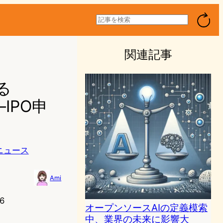
検
索
関連記事
る
—IPO申
ニュース
Ami
6
オープンソースAIの定義模索
中、業界の未来に影響大