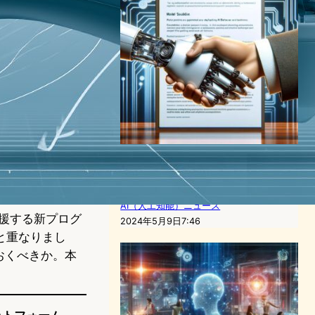
OpenAI、AI行動指針
「Model Spec」公開、公衆
の意見募集中
AI（人工知能）ニュース
支援する新プログ
2024年5月9日7:46
と重なりまし
おくべきか。本