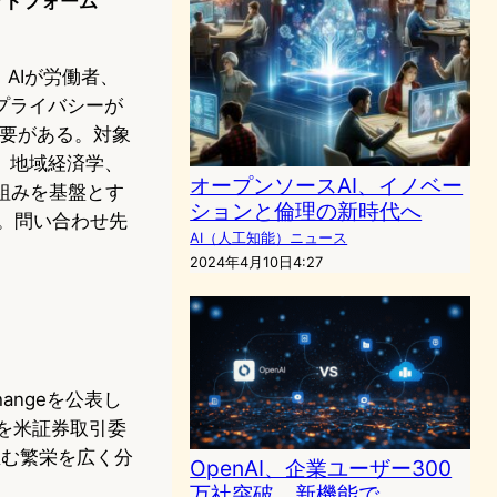
ットフォーム
し、AIが労働者、
プライバシーが
必要がある。対象
、地域経済学、
オープンソースAI、イノベー
り組みを基盤とす
ションと倫理の新時代へ
る。問い合わせ先
AI（人工知能）ニュース
2024年4月10日4:27
angeを公表し
)を米証券取引委
生む繁栄を広く分
OpenAI、企業ユーザー300
万社突破、新機能で