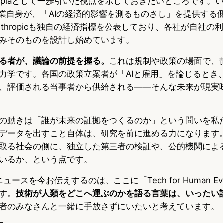
aTopiaとして一歩引いた視点を示しておきたいところです。
企業自身が、「AIの経済的影響を測るものさし」を提供する
thropicも独自の経済指標を公表しており、各社が自社の
みそのものを設計し始めています。
る者が、議論の前提を握る。
これは規制や政策の場面で、
力学です。各国の政策立案者が「AIと雇用」を論じるとき
、評価される当事者から供給される——そんな未来が現実
の動きは「誰が未来の証拠をつくるのか」という問いを私
データを出すこと自体は、研究を前に進める力になります
取る社会の側に、独立した第三者の検証や、公的機関によ
いるか、という点です。
このニュースを今お伝えするのは、ここに「Tech for Human Ev
す。
技術が人類をどこへ運ぶのかを語る言葉は、いったい
者のみなさんと一緒に手放さずにいたいと考えています。