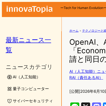
ーTech for Human Evolution
ホーム
»
テクノロジーと
最新ニュース一
OpenA
覧
「Econom
請と同日
ニュースカテゴリ
AI（人工知能）ニュ
AI（人工知能）
RAI（責任あるAI）
量子コンピューター
[公開]
2026年6月10日
サイバーセキュリティ