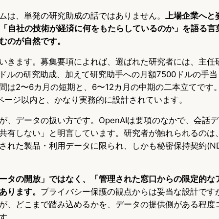
ムは、単発の研究助成の話ではありません。
上場企業へと
、「自社の技術が経済に何をもたらしているのか」を語る言
むのが自然です。
いきます。募集要項によれば、選ばれた研究者には、主任
00ドルの研究助成、加えて研究助手への月額7500ドルの手
間は2〜6カ月の短期と、6〜12カ月の中期の二本立てです
ページ以内と、かなり実務的に設計されています。
が、データの扱い方です。OpenAIは要項のなかで、会話
共有しない」と明言しています。研究者が触れられるのは
された製品・利用データに限られ、しかも秘密保持契約(ND
ータの開放」ではなく、「管理された窓口からの限定的な
あります。
プライバシー保護の観点からは妥当な設計です
が、どこまで踏み込めるかを、データの提供側がある程度
す。