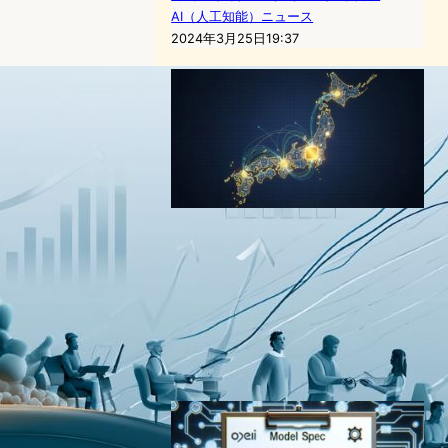
AI（人工知能）ニュース
2024年3月25日19:37
OpenAIが日本に向けて経済
成長と包摂的な繁栄を目指す
ブループリントを発表 – 誰も
がAIの恩恵を受けられる国へ
AI（人工知能）ニュース
｜
テクノロジーと経済ニュース
OpenAI
2025年11月6日17:30