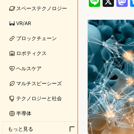
L
X
M
スペーステクノロジー
i
a
VR/AR
n
s
e
t
ブロックチェーン
o
ロボティクス
d
ヘルスケア
o
n
マルチスピーシーズ
テクノロジーと社会
半導体
もっと見る