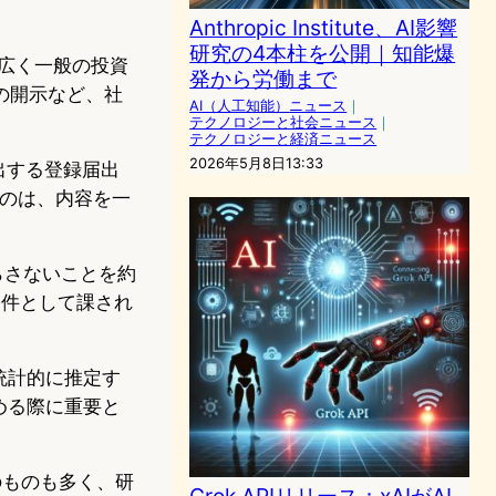
Anthropic Institute、AI影響
研究の4本柱を公開｜知能爆
広く一般の投資
発から労働まで
の開示など、社
AI（人工知能）ニュース
｜
テクノロジーと社会ニュース
｜
テクノロジーと経済ニュース
2026年5月8日13:33
出する登録届出
たのは、内容を一
らさないことを約
条件として課され
統計的に推定す
める際に重要と
のものも多く、研
Grok APIリリース：xAIがAI