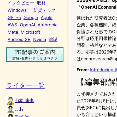
2026年6月8日、
インタビュー
取材
「OpenAI Econom
Windows11
防災テック
GPT-5
Google
Apple
選ばれた研究者はOpe
企業、各種機関、経
AWS
OpenAI
Anthropic
保護された形でのO
Meta
Microsoft
分野は応用因果推論
Android XR
Nvidia
総説
開発、格差などである
る。応募は2026
はeconresearch@
From:
Introducing
【編集部解
ライター一覧
まず押さえておきたい
山本 達也
た2026年6月8日
員会(SEC)に提
まお
かち合うという構想