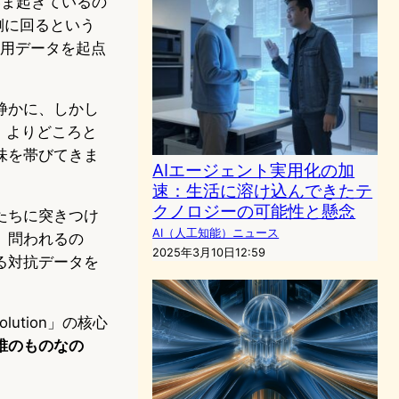
いま起きているの
側に回るという
利用データを起点
静かに、しかし
、よりどころと
味を帯びてきま
AIエージェント実用化の加
速：生活に溶け込んできたテ
クノロジーの可能性と懸念
たちに突きつけ
AI（人工知能）ニュース
。問われるの
2025年3月10日12:59
る対抗データを
olution」の核心
誰のものなの