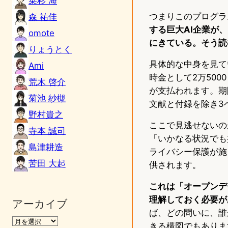
乗杉 海
つまりこのプログラ
森 祐佳
する巨大AI企業が
omote
にきている。そう読
りょうとく
具体的な中身を見て
Ami
時金として2万50
荒木 啓介
が支払われます。期
菊池 紗槻
文献と付録を除き3
野村貴之
ここで見逃せないの
寺本 誠司
「いかなる状況でも
島津耕造
ライバシー保護が施
苦田 大起
供されます。
これは「オープンデ
理解しておく必要が
アーカイブ
ば、どの問いに、誰
きる構図でもありま