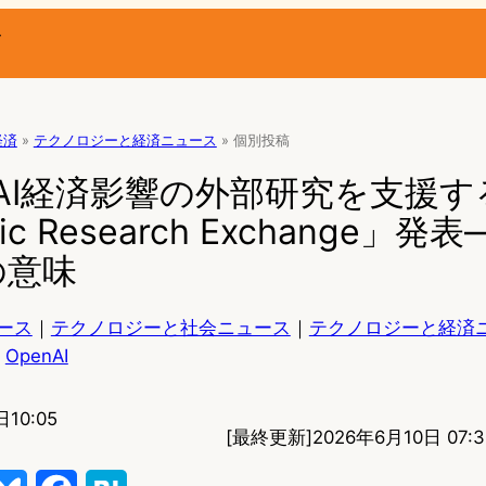
ー
経済
»
テクノロジーと経済ニュース
»
個別投稿
I、AI経済影響の外部研究を支援す
ic Research Exchange」発表
の意味
ース
｜
テクノロジーと社会ニュース
｜
テクノロジーと経済
OpenAI
10:05
[最終更新]
2026年6月10日 07:3