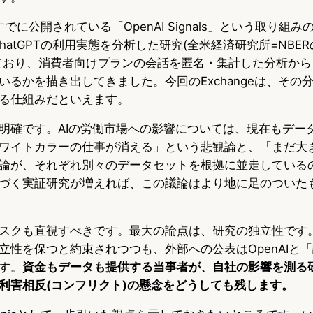
、すでに公開されている「OpenAI Signals」という取り組
、ChatGPTの利用実態を分析した研究(全米経済研究所=NB
ており、消費者向けプランの会話を匿名・集計した分析から
いるかを描き出してきました。今回のExchangeは、その
る仕組みだといえます。
明確です。AIの労働市場への影響については、現在もデー
ワイトカラーの仕事が消える」という悲観論と、「まだ大
論が、それぞれ別々のデータセットを根拠に並走している
づく実証研究が増えれば、この議論はより地に足のついた
スクも直視すべきです。最大の論点は、研究の独立性です
立性を保つと約束されつつも、外部への公表はOpenAIと
す。
資金もデータも提供する当事者が、自社の影響を測る
利害相反(コンフリクト)の懸念をどうしても残します。