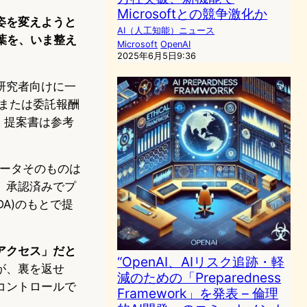
Microsoftとの競争激化か
姿を変えようと
AI（人工知能）ニュース
葉を、いま整え
Microsoft
OpenAI
2025年6月5日9:36
研究者向けに一
当または委託報酬
。提案書は参考
データそのものは
、承認済みでプ
A)のもとで提
アクセス」だと
“OpenAI、AIリスク追跡・軽
が、裏を返せ
減のための「Preparedness
コントロールで
Framework」を発表 – 倫理