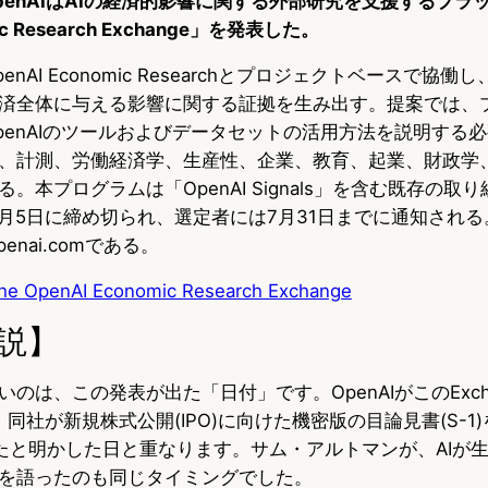
OpenAIはAIの経済的影響に関する外部研究を支援するプラ
ic Research Exchange」を発表した。
nAI Economic Researchとプロジェクトベースで協働
済全体に与える影響に関する証拠を生み出す。提案では、
penAIのツールおよびデータセットの活用方法を説明する
、計測、労働経済学、生産性、企業、教育、起業、財政学
。本プログラムは「OpenAI Signals」を含む既存の取
年7月5日に締め切られ、選定者には7月31日までに通知され
openai.comである。
 the OpenAI Economic Research Exchange
説】
のは、この発表が出た「日付」です。OpenAIがこのExch
は、同社が新規株式公開(IPO)に向けた機密版の目論見書(S-1
出したと明かした日と重なります。サム・アルトマンが、AIが
を語ったのも同じタイミングでした。