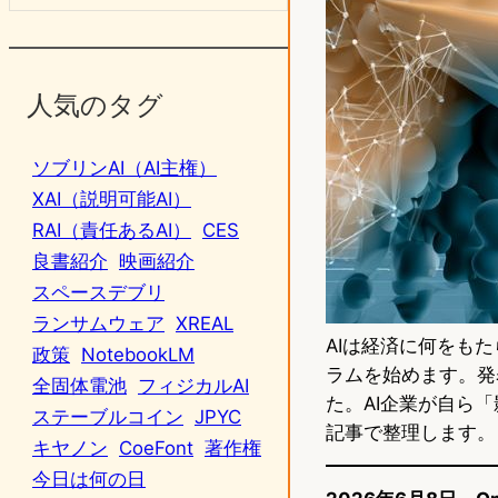
人気のタグ
ソブリンAI（AI主権）
XAI（説明可能AI）
RAI（責任あるAI）
CES
良書紹介
映画紹介
スペースデブリ
ランサムウェア
XREAL
AIは経済に何をも
政策
NotebookLM
ラムを始めます。発
全固体電池
フィジカルAI
た。AI企業が自ら
ステーブルコイン
JPYC
記事で整理します。
キヤノン
CoeFont
著作権
今日は何の日