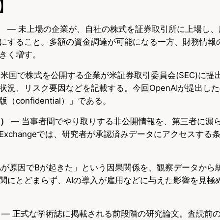
】
）
— 未上場の企業が、自社の株式を証券取引所に上場し、
にすること。多額の資金調達が可能になる一方、財務情報
きく増す。
 米国で株式を公開する企業が米証券取引委員会(SEC)に提
状況、リスク要因などを記載する。今回OpenAIが提出し
confidential）」である。
A）
— 当事者間でやり取りする非公開情報を、第三者に漏
Exchangeでは、研究者が承認済みデータにアクセスする
Aが原因でBが起きた」という因果関係を、観察データから
関にとどまらず、AIの導入が雇用などに与えた影響を見極
— 正式な学術誌に掲載される前段階の研究論文。査読前