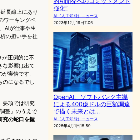
的AI開発へのコミットメント
強化”
みの延長線上にあり
AI（人工知能）ニュース
ERのワーキングペ
2023年12月19日7:06
、AIが仕事や生
分析の担い手を社
タが圧倒的に不
きな影響は出て
のが実情です。
ものになるでし
OpenAI、ソフトバンク主導
。要項では研究
による400億ドルの巨額調達
で描く未来とは…
「調整」のうえで
研究の蛇口を握
AI（人工知能）ニュース
2025年4月1日15:59