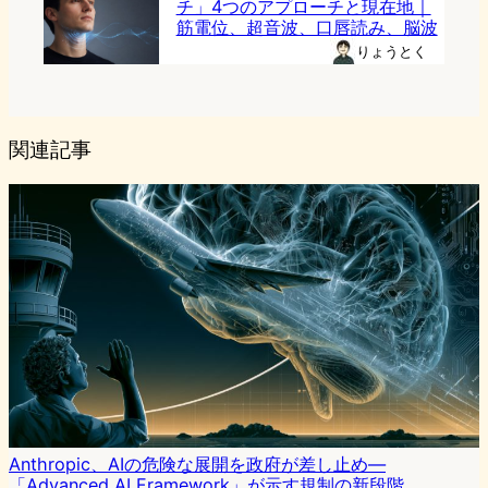
チ」4つのアプローチと現在地｜
筋電位、超音波、口唇読み、脳波
りょうとく
関連記事
Anthropic、AIの危険な展開を政府が差し止め—
「Advanced AI Framework」が示す規制の新段階