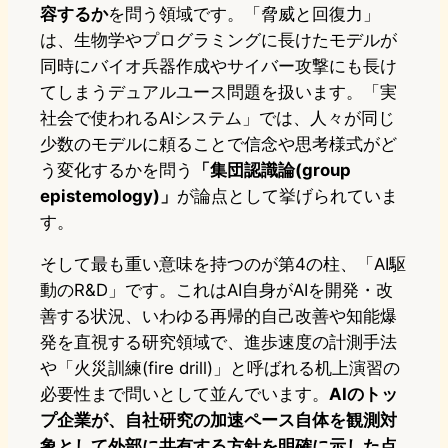
容するか
を問う領域です。「脅威と回復力」
は、生物学やプログラミングに長けたモデルが
同時にバイオ兵器作成やサイバー攻撃にも長け
てしまうデュアルユース問題を扱います。「実
社会で使われるAIシステム」では、人々が同じ
少数のモデルに頼ることで信念や思考様式がど
う変化するかを問う
「集団認識論(group
epistemology)」
が論点として挙げられていま
す。
そして最も重い意味を持つのが第4の柱、「AI駆
動のR&D」です。これはAI自身がAIを開発・改
善する状況、いわゆる再帰的自己改善や知能爆
発を直視する研究領域で、進歩速度の計測手法
や「火災訓練(fire drill)」と呼ばれる机上演習の
必要性まで問いとして並んでいます。
AIのトッ
プ企業が、自社研究の加速ペース自体を観測対
象として外部に共有する方針を明確に示した点