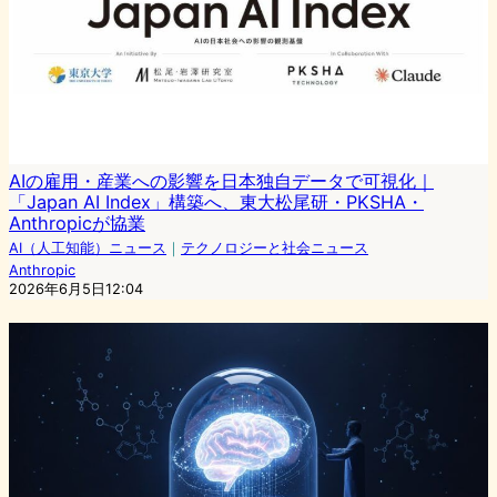
AIの雇用・産業への影響を日本独自データで可視化｜
「Japan AI Index」構築へ、東大松尾研・PKSHA・
Anthropicが協業
AI（人工知能）ニュース
｜
テクノロジーと社会ニュース
Anthropic
2026年6月5日12:04