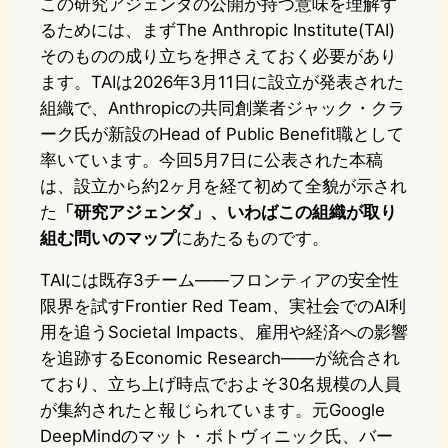
この研究アジェンダの公開が持つ意味を理解す
るためには、まずThe Anthropic Institute(TAI)
そのものの成り立ちを押さえておく必要があり
ます。TAIは2026年3月11日に設立が発表された
組織で、Anthropicの共同創業者ジャック・クラ
ーク氏が新設のHead of Public Benefit職として
率いています。今回5月7日に公表された本稿
は、設立から約2ヶ月を経て初めて全貌が示され
た
「研究アジェンダ」、いわばこの組織が取り
組む問いのマップ
にあたるものです。
TAIには既存3チーム——フロンティアの安全性
限界を試すFrontier Red Team、実社会でのAI利
用を追うSocietal Impacts、雇用や経済への影響
を追跡するEconomic Research——が統合され
ており、立ち上げ時点でおよそ30名規模の人員
が集約されたと報じられています。元Google
DeepMindのマット・ボトヴィニック氏、バー