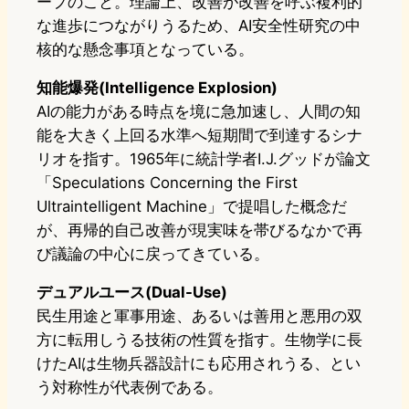
ープのこと。理論上、改善が改善を呼ぶ複利的
な進歩につながりうるため、AI安全性研究の中
核的な懸念事項となっている。
知能爆発(Intelligence Explosion)
AIの能力がある時点を境に急加速し、人間の知
能を大きく上回る水準へ短期間で到達するシナ
リオを指す。1965年に統計学者I.J.グッドが論文
「Speculations Concerning the First
Ultraintelligent Machine」で提唱した概念だ
が、再帰的自己改善が現実味を帯びるなかで再
び議論の中心に戻ってきている。
デュアルユース(Dual-Use)
民生用途と軍事用途、あるいは善用と悪用の双
方に転用しうる技術の性質を指す。生物学に長
けたAIは生物兵器設計にも応用されうる、とい
う対称性が代表例である。