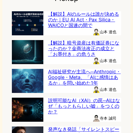
【解説】AIのルールは誰が決める
のか｜EU AI Act・Pax Silica・
WAICOと国連の間で
山本 達也
【解説】暗号資産は有価証券にな
ったのか？金商法改正の成立と
「お墨付き」の危うさ
山本 達也
AI福祉研究が主流へ─Anthropic・
Google・Meta、「AIに感情はあ
るか」を問い始めた1年
山本 達也
説明可能なAI（XAI）の罠─AIはな
ぜ「もっともらしい嘘」をつくの
か？
寺本 誠司
発声なき発話「サイレントスピー