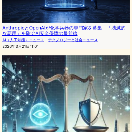
AnthropicとOpenAIが化学兵器の専門家を募集—「壊滅的
な悪用」を防ぐAI安全保障の最前線
AI（人工知能）ニュース
｜
テクノロジーと社会ニュース
2026年3月21日11:01