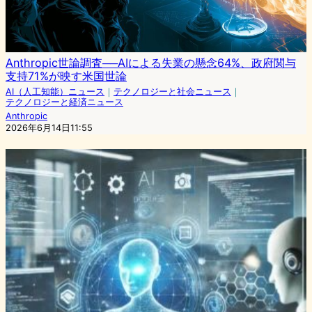
Anthropic世論調査──AIによる失業の懸念64%、政府関与
支持71%が映す米国世論
AI（人工知能）ニュース
｜
テクノロジーと社会ニュース
｜
テクノロジーと経済ニュース
Anthropic
2026年6月14日11:55