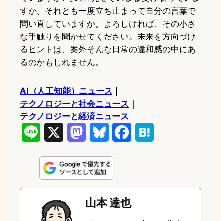
すか、それとも一度立ち止まって自分の言葉で
問い直していますか。よろしければ、その小さ
な手触りを聞かせてください。未来を方向づけ
るヒントは、案外そんな日常の違和感の中にあ
るのかもしれません。
AI（人工知能）ニュース
｜
テクノロジーと社会ニュース
｜
テクノロジーと経済ニュース
L
X
M
B
F
H
i
a
l
a
a
n
s
u
c
t
e
t
e
e
e
山本 達也
o
s
b
n