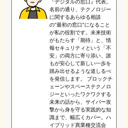
『デジタルの窓口』代表。
d
k
o
a
名前の通り、テクノロジー
o
y
o
に関するあらゆる相談
の”最初の窓口”になること
n
k
が私の役割です。未来技術
がもたらす「期待」と、情
報セキュリティという「不
安」の両方に寄り添い、誰
もが安心して新しい一歩を
踏み出せるような道しるべ
を発信します。 ブロックチ
ェーンやスペーステクノロ
ジーといったワクワクする
未来の話から、サイバー攻
撃から身を守る実践的な知
識まで、幅広くカバー。ハ
イブリッド異業種交流会