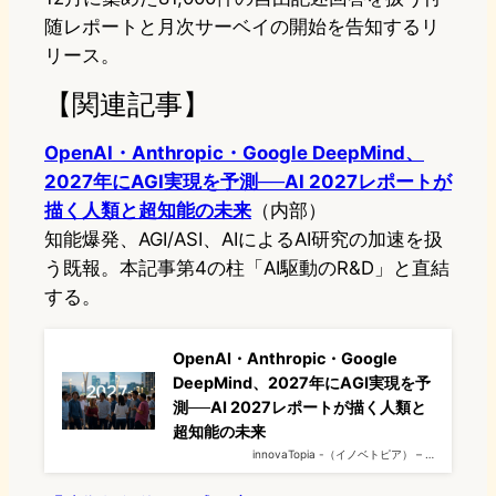
随レポートと月次サーベイの開始を告知するリ
リース。
【関連記事】
OpenAI・Anthropic・Google DeepMind、
2027年にAGI実現を予測──AI 2027レポートが
描く人類と超知能の未来
（内部）
知能爆発、AGI/ASI、AIによるAI研究の加速を扱
う既報。本記事第4の柱「AI駆動のR&D」と直結
する。
OpenAI・Anthropic・Google
DeepMind、2027年にAGI実現を予
測──AI 2027レポートが描く人類と
超知能の未来
innovaTopia -（イノベトピア） – …