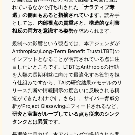
れているなかで打ち出された
「ナラティブ奪
還」の側面もあると指摘されています
。読み手
としては、
内部視点の貴重さと、構造的な利害
相反の両方を意識する姿勢
が求められます。
規制への影響という観点では、本アジェンダが
AnthropicのLong-Term Benefit Trust(LTBT)の
インプットとなることが明言されている点に注
目したいところです。LTBTはAnthropicの行動
を人類の長期利益に向けて最適化する役割を担
う仕組みですから、TAIの研究結果がモデルのリ
リース判断や情報開示の度合いに反映される構
造ができたわけです。さらに、サイバー脅威分
析がProject Glasswingにフィードされるなど、
研究と実装がループしている点も従来のシンク
タンクとは異質
です。
長期的に見れば、本アジェンダで提起された問