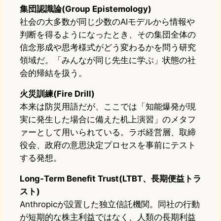
集団認識論(Group Epistemology)
社会の大多数が同じ少数のAIモデルから情報や
判断を得るようになったとき、その集団全体の
信念形成や思考様式がどう変わるかを問う研究
領域だ。「みんなが同じ先生に学ぶ」状態の社
会的帰結を扱う。
火災訓練(Fire Drill)
本来は防災用語だが、ここでは「知能爆発が現
実に発生した場合に備えた机上演習」のメタフ
ァーとして用いられている。ラボ経営層、取締
役会、政府の意思決定プロセスを事前にテスト
する発想。
Long-Term Benefit Trust(LTBT、長期便益トラ
スト)
Anthropicが設置した独立信託機関。同社の行動
が短期的な株主利益ではなく、人類の長期利益