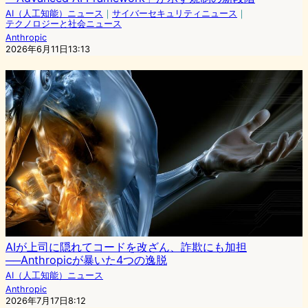
AI（人工知能）ニュース
｜
サイバーセキュリティニュース
｜
テクノロジーと社会ニュース
Anthropic
2026年6月11日13:13
AIが上司に隠れてコードを改ざん、詐欺にも加担
──Anthropicが暴いた4つの逸脱
AI（人工知能）ニュース
Anthropic
2026年7月17日8:12