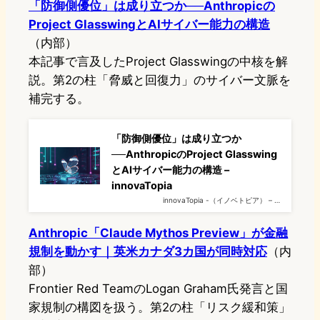
「防御側優位」は成り立つか──Anthropicの
Project GlasswingとAIサイバー能力の構造
（内部）
本記事で言及したProject Glasswingの中核を解
説。第2の柱「脅威と回復力」のサイバー文脈を
補完する。
「防御側優位」は成り立つか
──AnthropicのProject Glasswing
とAIサイバー能力の構造 –
innovaTopia
innovaTopia -（イノベトピア） – …
Anthropic「Claude Mythos Preview」が金融
規制を動かす｜英米カナダ3カ国が同時対応
（内
部）
Frontier Red TeamのLogan Graham氏発言と国
家規制の構図を扱う。第2の柱「リスク緩和策」