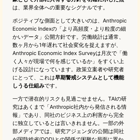
は、業界全体への重要なシグナルです。
ポジティブな側面として大きいのは、Anthropic
Economic Indexの「より高頻度・より粒度の細
かいデータ」公開方針です。労働統計は通常、
数ヶ月から1年遅れて社会変化を捉えますが、
Anthropic Economic Index Surveyは月次で「働
く人々が現場で何を感じているか」をすくい上
げる設計になっています。政策立案者や研究者
にとって、これは
早期警戒システムとして機能
しうる仕組み
です。
一方で潜在的リスクも見過ごせません。TAIの研
究はあくまで「Anthropic社内から発信される情
報」であり、同社のビジネス上の利害から完全
に独立しているとは言いきれません。一部の外
部メディアでは、研究アジェンダの公開は同社
が国防総省(DOD)との関係で困難な局面に置か