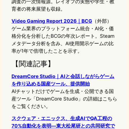
調査の一次情報源。レイオフの実態や学生・教
育者の将来展望も収録。
Video Gaming Report 2026｜BCG
（外部）
ゲーム業界のプラットフォーム統合・AI化・価
格分化を分析したBCGの年次レポート。Steam
メタデータ分析を含み、AI使用開示ゲームの比
率が1年で倍増したことを示す。
【関連記事】
DreamCore Studio｜AIと会話しながらゲーム
を作り込める国産ツール、提供開始
AIチャットだけでゲームを生成・公開できる国
産ツール「DreamCore Studio」の詳細はこちら
をご覧ください。
スクウェア・エニックス、生成AIでQA工程の
70%自動化を表明―東大松尾研との共同研究で