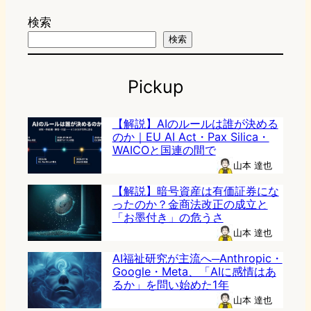
検索
検索
Pickup
【解説】AIのルールは誰が決める
のか｜EU AI Act・Pax Silica・
WAICOと国連の間で
山本 達也
【解説】暗号資産は有価証券にな
ったのか？金商法改正の成立と
「お墨付き」の危うさ
山本 達也
AI福祉研究が主流へ─Anthropic・
Google・Meta、「AIに感情はあ
るか」を問い始めた1年
山本 達也