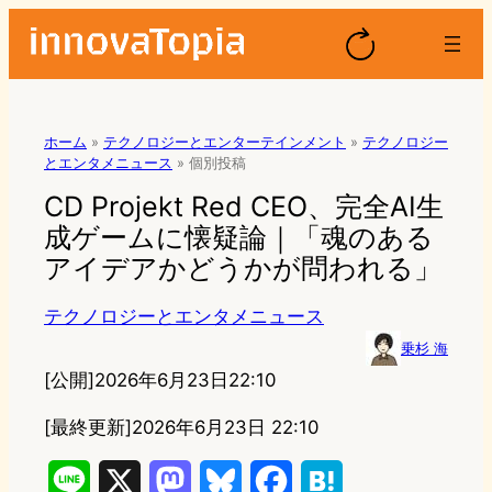
ホーム
»
テクノロジーとエンターテインメント
»
テクノロジー
とエンタメニュース
»
個別投稿
CD Projekt Red CEO、完全AI生
成ゲームに懐疑論｜「魂のある
アイデアかどうかが問われる」
テクノロジーとエンタメニュース
乗杉 海
[公開]
2026年6月23日22:10
[最終更新]
2026年6月23日 22:10
L
X
M
B
F
H