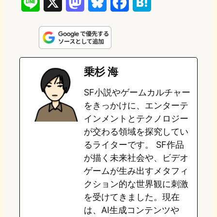
L
X
M
B
F
H
i
a
l
a
a
n
s
u
c
t
e
t
e
e
e
乗杉 海
o
s
b
n
SF小説やゲームカルチャー
d
k
o
a
をきっかけに、エンターテ
o
y
o
インメントとテクノロジー
が交わる領域を探究してい
n
k
るライターです。 SF作品
が描く未来社会や、ビデオ
ゲームが生み出すメタフィ
クション的な世界観に刺激
を受けてきました。現在
は、AI生成コンテンツや