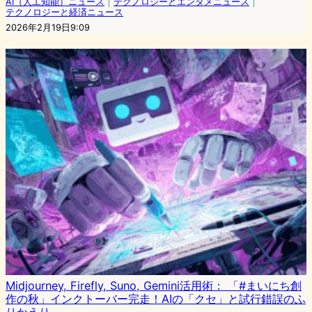
AI（人工知能）ニュース
｜
テクノロジーとエンタメニュース
｜
テクノロジーと経済ニュース
2026年2月19日9:09
Midjourney, Firefly, Suno, Gemini活用術： 「#まいにち創
作の秋」インクトーバー完走！AIの「クセ」と試行錯誤のふ