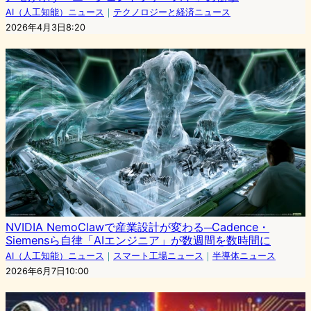
AI（人工知能）ニュース
｜
テクノロジーと経済ニュース
2026年4月3日8:20
NVIDIA NemoClawで産業設計が変わる─Cadence・
Siemensら自律「AIエンジニア」が数週間を数時間に
AI（人工知能）ニュース
｜
スマート工場ニュース
｜
半導体ニュース
2026年6月7日10:00