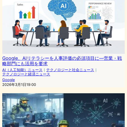
Google、AIリテラシーを人事評価の必須項目に―営業・戦
略部門にも活用を要求
AI（人工知能）ニュース
｜
テクノロジーと社会ニュース
｜
テクノロジーと経済ニュース
Google
2026年3月1日19:00