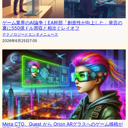
ゲーム業界のAI論争｜EA幹部「創造性が向上した」発言の
裏に550億ドル買収と相次ぐレイオフ
テクノロジーとエンタメニュース
2026年6月25日7:05
Meta CTO、Quest から Orion ARグラスへのゲーム移植が