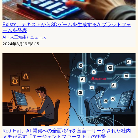
Exists、テキストから3Dゲームを生成するAIプラットフォ
ームを発表
AI（人工知能）ニュース
2024年8月16日8:15
Red Hat、AI 開発への全面移行を宣言―リークされた社内
メモが示す「エージェントファースト」の衝撃