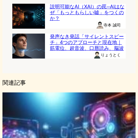
説明可能なAI（XAI）の罠─AIはな
ぜ「もっともらしい嘘」をつくの
か？
寺本 誠司
発声なき発話「サイレントスピー
チ」4つのアプローチと現在地｜
筋電位、超音波、口唇読み、脳波
りょうとく
関連記事