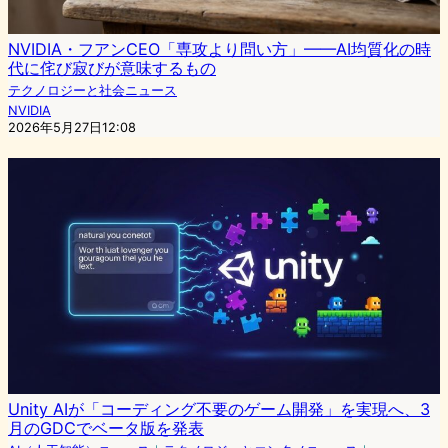
NVIDIA・フアンCEO「専攻より問い方」——AI均質化の時
代に侘び寂びが意味するもの
テクノロジーと社会ニュース
NVIDIA
2026年5月27日12:08
Unity AIが「コーディング不要のゲーム開発」を実現へ、3
月のGDCでベータ版を発表