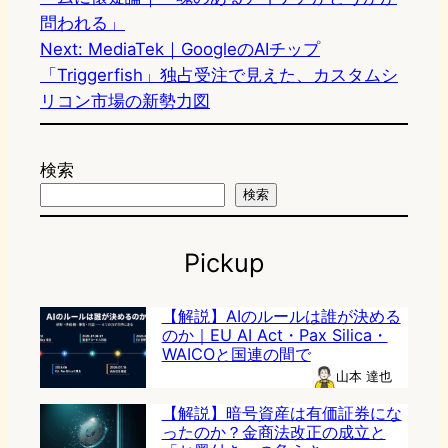
問われる」
Next:
MediaTek｜GoogleのAIチップ
「Triggerfish」独占受注で見えた、カスタムシ
リコン市場の新勢力図
検索
検索
Pickup
【解説】AIのルールは誰が決める
のか｜EU AI Act・Pax Silica・
WAICOと国連の間で
山本 達也
【解説】暗号資産は有価証券にな
ったのか？金商法改正の成立と