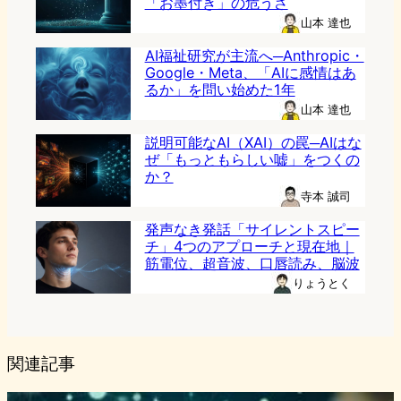
「お墨付き」の危うさ
山本 達也
AI福祉研究が主流へ─Anthropic・
Google・Meta、「AIに感情はあ
るか」を問い始めた1年
山本 達也
説明可能なAI（XAI）の罠─AIはな
ぜ「もっともらしい嘘」をつくの
か？
寺本 誠司
発声なき発話「サイレントスピー
チ」4つのアプローチと現在地｜
筋電位、超音波、口唇読み、脳波
りょうとく
関連記事