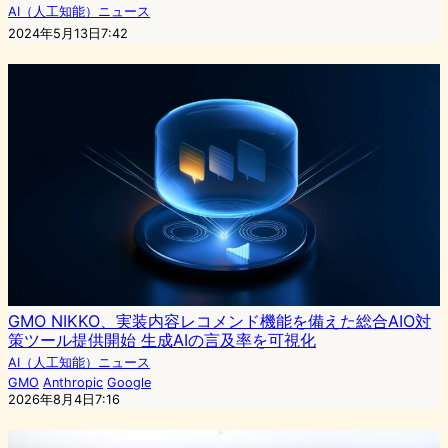
AI（人工知能）ニュース
2024年5月13日7:42
GMO NIKKO、実装内容レコメンド機能を備えた総合AIO対
策ツール提供開始 生成AIの言及率を可視化
AI（人工知能）ニュース
GMO
Anthropic
Google
2026年8月4日7:16