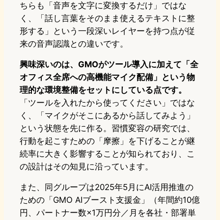
ちらも「音声を文字に変換するだけ」ではな
く、「話し言葉をそのまま使えるテキストに整
形する」という一段深いレイヤーを持つ点が従
来の音声認識との違いです。
興味深いのは、GMOがツール導入に加えて「全
オフィス全席への高機能マイク配備」という物
理的な環境整備をセットにしている点です。
「ツールを入れたから使ってください」ではな
く、「マイクがそこにあるから話してみよう」
という状態を先に作る。習慣変容の研究では、
行動を起こすための「摩擦」を下げることが継
続率に大きく影響することが知られており、こ
の設計はその知見に沿っています。
また、同グループは2025年5月にAI活用推進の
ための「GMO AIブースト支援金」（年間約10億
円、パートナー数×1万円分／月を各社・部署単