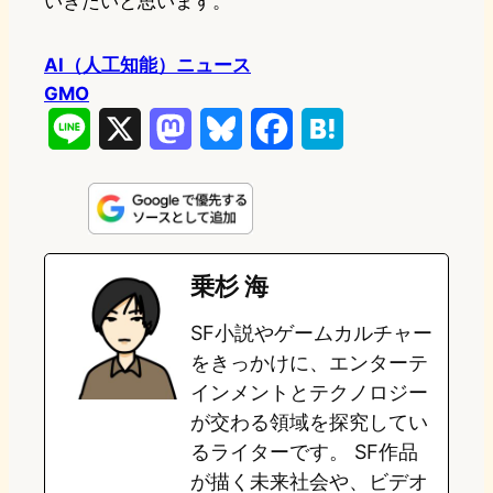
いきたいと思います。
AI（人工知能）ニュース
GMO
L
X
M
B
F
H
i
a
l
a
a
n
s
u
c
t
e
t
e
e
e
乗杉 海
o
s
b
n
SF小説やゲームカルチャー
d
k
o
a
をきっかけに、エンターテ
o
y
o
インメントとテクノロジー
が交わる領域を探究してい
n
k
るライターです。 SF作品
が描く未来社会や、ビデオ