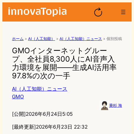
ホーム
»
AI（人工知能）
»
AI（人工知能）ニュース
»
個別投稿
GMOインターネットグルー
プ、全社員8,300人にAI音声入
力環境を展開——生成AI活用率
97.8%の次の一手
AI（人工知能）ニュース
GMO
乗杉 海
[公開]
2026年6月24日5:05
[最終更新]
2026年6月23日 22:32