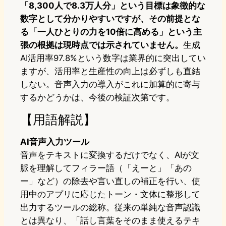
「8,300人で8.3万人分」という目標は象徴的な
数字として分かりやすいですが、その前提とな
る「一人ひとりの力を10倍に高める」という主
張の根拠は現時点では示されていません。
生成
AI活用率97.8%という数字は業界的に突出してい
ますが、活用率と生産性の向上は必ずしも直結
しない。音声入力の導入がこれに加算的に寄与
するかどうかは、今後の検証次第です。
【用語解説】
AI音声入力ツール
音声をテキストに変換するだけでなく、AIが文
脈を理解してフィラー語（「えーと」「あの
ー」など）の除去や言い直しの補正を行い、使
用中のアプリに応じたトーン・文体に整形して
出力するツールの総称。従来の単純な音声認識
とは異なり、「話し言葉をそのまま使えるテキ