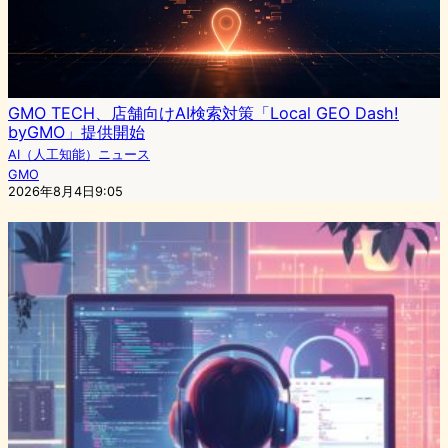
GMO TECH、店舗向けAI検索対策「Local GEO Dash!
byGMO」提供開始
AI（人工知能）ニュース
GMO
2026年8月4日9:05