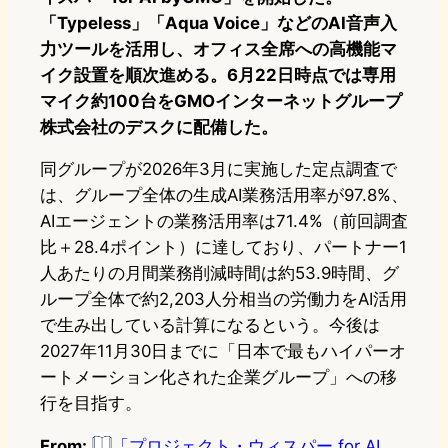
「Typeless」「Aqua Voice」などのAI音声入
力ツールを活用し、オフィス全席への高機能マ
イク設置を順次進める。6月22日時点では専用
マイク約100台をGMOインターネットグループ
株式会社のデスクに配備した。
同グループが2026年3月に実施した定点調査で
は、グループ全体の生成AI業務活用率が97.8%、
AIエージェントの業務活用率は71.4%（前回調査
比＋28.4ポイント）に達しており、パートナー1
人あたりの月間業務削減時間は約53.9時間、グ
ループ全体で約2,203人分相当の労働力をAI活用
で生み出している計算になるという。今後は
2027年11月30日までに「日本で最もハイパーオ
ートメーション化された企業グループ」への移
行を目指す。
From:
「プロジェクト・ウィスパー for AI