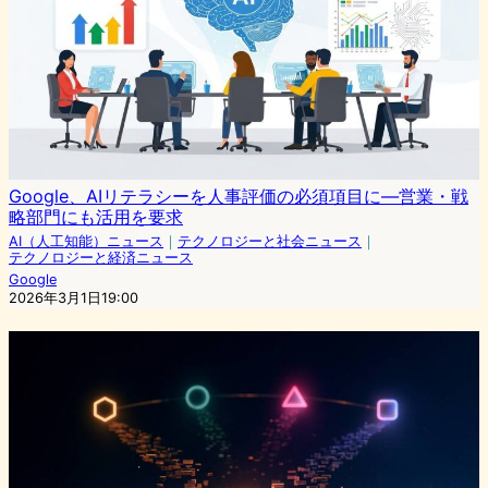
Google、AIリテラシーを人事評価の必須項目に―営業・戦
略部門にも活用を要求
AI（人工知能）ニュース
｜
テクノロジーと社会ニュース
｜
テクノロジーと経済ニュース
Google
2026年3月1日19:00