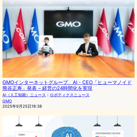
GMOインターネットグループ、AI・CEO「ヒューマノイド
熊谷正寿」発表 – 経営の24時間化を実現
AI（人工知能）ニュース
｜
ロボティクスニュース
GMO
2025年9月25日18:38