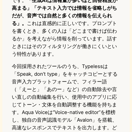
です。
「生成AIは情報量が多いほど回答精度が
高まる」「テキスト入力では情報を省略しがち
だが、音声では自然と多くの情報を伝えられ
る」。
これは直感的に正しいです。プロンプト
を書くとき、多くの人は「どこまで書けば伝わ
るか」を考えながら情報を削っています。話す
ときにはそのフィルタリングが働きにくいとい
う特性があります。
今回採用されたツールのうち、Typelessは
「Speak, don’t type」をキャッチコピーとする
音声入力プラットフォームで、フィラー語
（「えーと」「あのー」など）の自動除去や言
い直しの自動編集を行い、使用中のアプリに応
じてトーン・文体を自動調整する機能を持ちま
す。Aqua Voiceは”Voice-native editor”を標榜
し、独自の音声認識モデル「Avalon」を搭載、
高速なレスポンスでテキストを出力します。ど