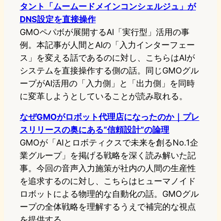
タント「ムームードメインコンシェルジュ」が
DNS設定を直接操作
GMOペパボが展開するAI「実行型」活用の事
例。本記事が人間とAIの「入力インターフェー
ス」を変える話であるのに対し、こちらはAIが
システムを直接操作する側の話。同じGMOグル
ープがAI活用の「入力側」と「出力側」を同時
に変革しようとしていることが読み取れる。
なぜGMOがロボット代理店になったのか｜プレ
スリリースの奥にある”信頼設計”の論理
GMOが「AIとロボティクスで未来を創るNo.1企
業グループ」を掲げる戦略を深く読み解いた記
事。今回の音声入力施策が社内の人間の生産性
を追求するのに対し、こちらはヒューマノイド
ロボットによる物理的な自動化の話。GMOグル
ープの全体戦略を理解するうえで補完的な視点
を提供する。