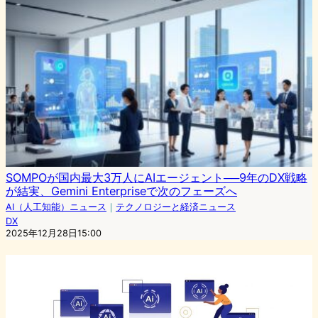
SOMPOが国内最大3万人にAIエージェント──9年のDX戦略
が結実、Gemini Enterpriseで次のフェーズへ
AI（人工知能）ニュース
｜
テクノロジーと経済ニュース
DX
2025年12月28日15:00