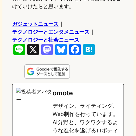
けていけたらと思います。
ガジェットニュース
｜
テクノロジーとエンタメニュース
｜
テクノロジーと社会ニュース
L
X
M
B
F
H
i
a
l
a
a
n
s
u
c
t
e
t
e
e
e
omote
o
s
b
n
デザイン、ライティング、
d
k
o
a
Web制作を行っています。
o
y
o
AI分野と、ワクワクするよ
うな進化を遂げるロボティ
n
k