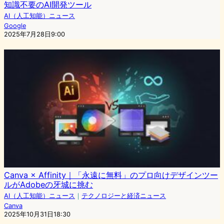
知識不要のAI開発ツール
AI（人工知能）ニュース
Google
2025年7月28日9:00
Canva × Affinity｜「永遠に無料」のプロ向けデザインツー
ルがAdobeの牙城に挑む
AI（人工知能）ニュース
｜
テクノロジーと経済ニュース
Canva
2025年10月31日18:30