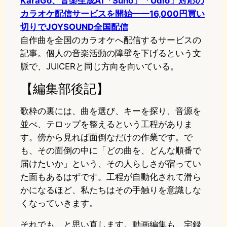
KaraGo、音楽生成AI「Suno」「Udio」対応の
カラオケ配信サービスを開始——16,000円買い
切りでJOYSOUND全国配信
自作曲を全国のカラオケへ配信するサービスの
記事。個人の音楽活動の障壁を下げるという文
脈で、JUICERと同じ方向を向いている。
【編集部後記】
歌枠の裏には、曲を選び、キーを探り、音源を
並べ、テロップを整えるという工程がありま
す。傍から見れば面倒なだけの作業です。で
も、その面倒の中に「どの曲を、どんな順番で
届けたいか」という、その人らしさが宿ってい
た面もあるはずです。工程が自動化されて滑ら
かになるほど、私たちはその手触りを意識しな
くなっていきます。
それでも、と思い直します。動画編集も、宅録