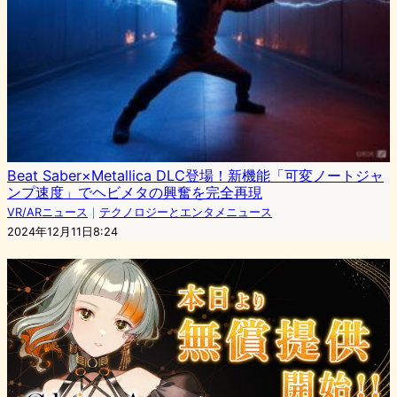
Beat Saber×Metallica DLC登場！新機能「可変ノートジャ
ンプ速度」でヘビメタの興奮を完全再現
VR/ARニュース
｜
テクノロジーとエンタメニュース
2024年12月11日8:24