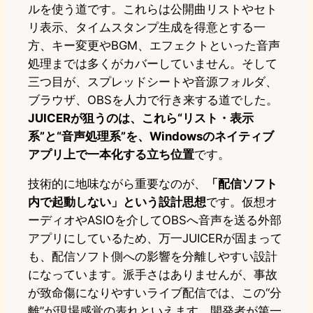
ルを使う道です。これらは公開曲リストやセト
リ表示、タイムスタンプ生成を得意とする一
方、キー変更やBGM、エフェクトといった音声
処理までは多くがカバーしていません。そして
三つ目が、スプレッドシートや音源フォルダ、
ブラウザ、OBSを人力で行き来する道でした。
JUICERが狙うのは、これら“リスト・表示
系”と“音声処理系”を、Windowsのネイティブ
アプリ上で一本化する立ち位置
です。
技術的に地味ながら重要なのが、
「配信ソフト
内で起動しない」という設計思想
です。仮想オ
ーディオやASIOを介してOBSへ音声を送る外部
アプリにしているため、万一JUICERが固まって
も、配信ソフト側への影響を分離しやすい設計
になっています。派手さはありませんが、事故
が致命傷になりやすいライブ配信では、この“分
離”が現場感覚の表れといえます。開発者が第一