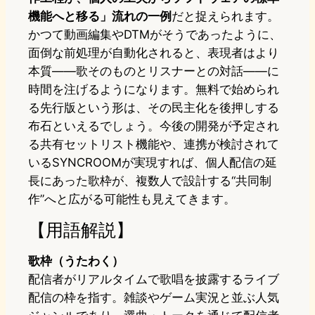
機能へと移る」流れの一例
だと捉えられます。
かつて動画編集やDTMがそうであったように、
面倒な前処理が自動化されると、表現者はより
本質——歌そのものとリスナーとの対話——に
時間を注げるようになります。無料で始められ
る先行版という形は、その民主化を後押しする
布石といえるでしょう。今後の開発が予定され
る共有セットリスト機能や、連携が検討されて
いるSYNCROOMが実現すれば、個人配信の延
長にあった歌枠が、複数人で設計する“共同制
作”へと広がる可能性も見えてきます。
【用語解説】
歌枠（うたわく）
配信者がリアルタイムで歌唱を披露するライブ
配信の枠を指す。雑談やゲーム実況と並ぶ人気