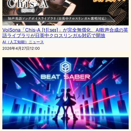
VoiSona「Chis-A [tʃíːseɪ]」が完全無償化、AI歌声合成の英
語ライブラリが日英中クロスリンガル対応で開放
AI（人工知能）ニュース
2026年4月27日12:00