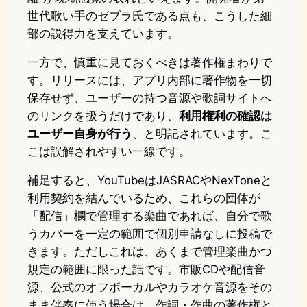
世代歌い手のゼブラ氏である点も、こうした細
部の説得力を支えています。
一方で、慎重に見ておくべきは著作権まわりで
す。リリースには、アプリ内部に著作物を一切
保存せず、ユーザーの持つ音源や歌詞サイトへ
のリンクを扱うだけであり、
利用権利の確認は
ユーザー自身が行う
、と明記されています。こ
こは誤解されやすい一線です。
補足すると、YouTubeはJASRACやNexToneと
利用契約を結んでいるため、これらの団体が
「配信」欄で管理する楽曲であれば、自分で歌
うカバーを一定の範囲で個別申請なしに投稿で
きます。ただしこれは、あくまで管理楽曲かつ
規定の範囲に限った話です。市販CDや配信音
源、公式のオフボーカルやカラオケ音源をその
まま伴奏に使う場合は、作詞・作曲の著作権と