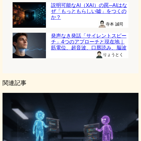
説明可能なAI（XAI）の罠─AIはな
ぜ「もっともらしい嘘」をつくの
か？
寺本 誠司
発声なき発話「サイレントスピー
チ」4つのアプローチと現在地｜
筋電位、超音波、口唇読み、脳波
りょうとく
関連記事