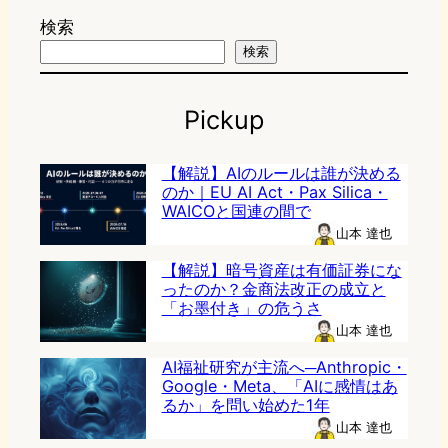
検索
検索
Pickup
【解説】AIのルールは誰が決める
のか｜EU AI Act・Pax Silica・
WAICOと国連の間で
山本 達也
【解説】暗号資産は有価証券にな
ったのか？金商法改正の成立と
「お墨付き」の危うさ
山本 達也
AI福祉研究が主流へ─Anthropic・
Google・Meta、「AIに感情はあ
るか」を問い始めた1年
山本 達也