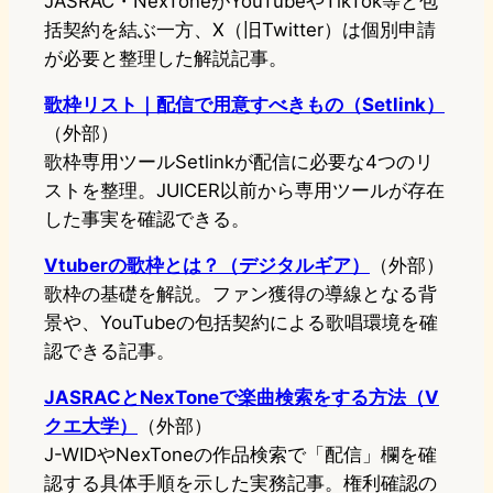
JASRAC・NexToneがYouTubeやTikTok等と包
括契約を結ぶ一方、X（旧Twitter）は個別申請
が必要と整理した解説記事。
歌枠リスト｜配信で用意すべきもの（Setlink）
（外部）
歌枠専用ツールSetlinkが配信に必要な4つのリ
ストを整理。JUICER以前から専用ツールが存在
した事実を確認できる。
Vtuberの歌枠とは？（デジタルギア）
（外部）
歌枠の基礎を解説。ファン獲得の導線となる背
景や、YouTubeの包括契約による歌唱環境を確
認できる記事。
JASRACとNexToneで楽曲検索をする方法（V
クエ大学）
（外部）
J-WIDやNexToneの作品検索で「配信」欄を確
認する具体手順を示した実務記事。権利確認の