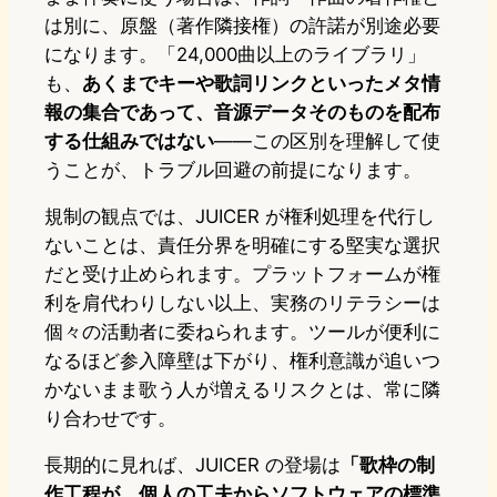
は別に、原盤（著作隣接権）の許諾が別途必要
になります。「24,000曲以上のライブラリ」
も、
あくまでキーや歌詞リンクといったメタ情
報の集合であって、音源データそのものを配布
する仕組みではない
——この区別を理解して使
うことが、トラブル回避の前提になります。
規制の観点では、JUICER が権利処理を代行し
ないことは、責任分界を明確にする堅実な選択
だと受け止められます。プラットフォームが権
利を肩代わりしない以上、実務のリテラシーは
個々の活動者に委ねられます。ツールが便利に
なるほど参入障壁は下がり、権利意識が追いつ
かないまま歌う人が増えるリスクとは、常に隣
り合わせです。
長期的に見れば、JUICER の登場は
「歌枠の制
作工程が、個人の工夫からソフトウェアの標準