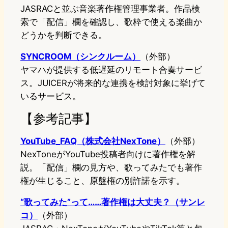
JASRACと並ぶ音楽著作権管理事業者。作品検
索で「配信」欄を確認し、歌枠で使える楽曲か
どうかを判断できる。
SYNCROOM（シンクルーム）
（外部）
ヤマハが提供する低遅延のリモート合奏サービ
ス。JUICERが将来的な連携を検討対象に挙げて
いるサービス。
【参考記事】
YouTube_FAQ（株式会社NexTone）
（外部）
NexToneがYouTube投稿者向けに著作権を解
説。「配信」欄の見方や、歌ってみたでも著作
権が生じること、原盤権の別許諾を示す。
“歌ってみた”って……著作権は大丈夫？（サンレ
コ）
（外部）