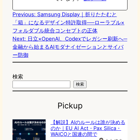
Previous:
Samsung Display｜折りたたむと
「箱」になるデザイン特許取得──ローラブル×
フォルダブル統合コンセプトの正体
Next:
日立×OpenAI、Codexでレガシー刷新へ─
金融から始まるAIモダナイゼーションとサイバ
ー防御
検索
検索
Pickup
【解説】AIのルールは誰が決める
のか｜EU AI Act・Pax Silica・
WAICOと国連の間で