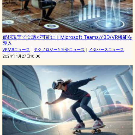
仮想現実で会議が可能に！Microsoft Teamsが3D/VR機能を
導入
VR/ARニュース
｜
テクノロジーと社会ニュース
｜
メタバースニュース
2024年1月27日10:06