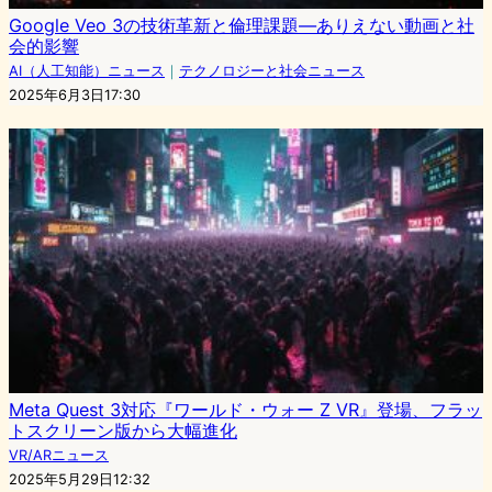
Google Veo 3の技術革新と倫理課題―ありえない動画と社
会的影響
AI（人工知能）ニュース
｜
テクノロジーと社会ニュース
2025年6月3日17:30
Meta Quest 3対応『ワールド・ウォー Z VR』登場、フラッ
トスクリーン版から大幅進化
VR/ARニュース
2025年5月29日12:32