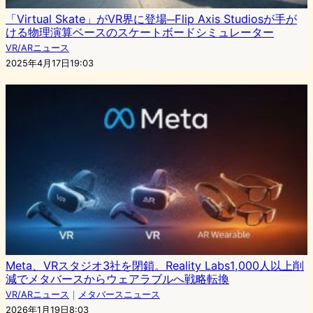
「Virtual Skate」がVR界に登場─Flip Axis Studiosが手が
ける物理演算ベースのスケートボードシミュレーター
VR/ARニュース
2025年4月17日19:03
Meta、VRスタジオ3社を閉鎖。Reality Labs1,000人以上削
減でメタバースからウェアラブルへ戦略転換
VR/ARニュース
｜
メタバースニュース
2026年1月19日8:03