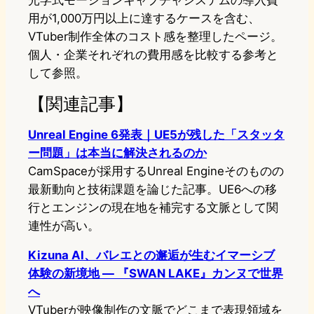
光学式モーションキャプチャシステムの導入費
用が1,000万円以上に達するケースを含む、
VTuber制作全体のコスト感を整理したページ。
個人・企業それぞれの費用感を比較する参考と
して参照。
【関連記事】
Unreal Engine 6発表｜UE5が残した「スタッタ
ー問題」は本当に解決されるのか
CamSpaceが採用するUnreal Engineそのものの
最新動向と技術課題を論じた記事。UE6への移
行とエンジンの現在地を補完する文脈として関
連性が高い。
Kizuna AI、バレエとの邂逅が生むイマーシブ
体験の新境地 ― 『SWAN LAKE』カンヌで世界
へ
VTuberが映像制作の文脈でどこまで表現領域を