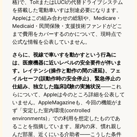
格)で、ToltまたはLUCIの代替ドライブシステム
を搭載した電動車いすは別途必要になります。
Appleはこの組み合わせの総額や、Medicare・
Medicaid・民間保険・支援技術ファンドがどこ
まで費用をカバーするのかについて、現時点で
公式な情報を公表していません。
さらに、視線で車いすを動かすという行為に
は、医療機器に近いレベルの安全要件が伴いま
す。レイテンシ(操作と動作の間の遅延)、フェ
イルセーフ(誤動作時の安全停止)、緊急停止の
仕組み、独立した臨床試験の実施状況
——これ
らについて、Appleは今のところ詳細を公表して
いません。AppleMagazineも、今回の機能がま
ず「安定した室内環境(controlled
environments)」での利用を想定したものであ
ることを指摘しています。屋内の床、慣れ親し
んだ部屋、近くにいる介助者——こうした条件