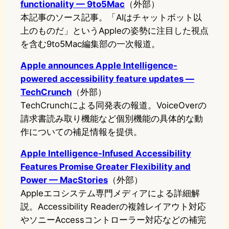
functionality — 9to5Mac
（外部）
本記事のソース記事。「AIはチャットボット以
上のものだ」というAppleの姿勢に注目した視点
を含む9to5Mac編集部の一次報道。
Apple announces Apple Intelligence-
powered accessibility feature updates —
TechCrunch
（外部）
TechCrunchによる同発表の報道。VoiceOverの
請求書読み取り機能など個別機能の具体的な動
作についての補足情報を提供。
Apple Intelligence-Infused Accessibility
Features Promise Greater Flexibility and
Power — MacStories
（外部）
Appleエコシステム専門メディアによる詳細解
説。Accessibility Readerの複雑レイアウト対応
やソニーAccessコントローラー対応などの補完