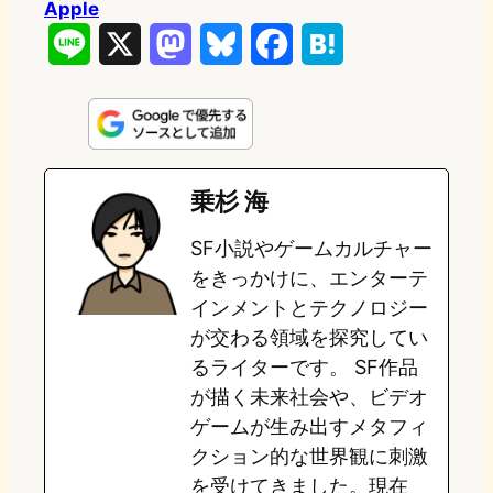
Apple
L
X
M
B
F
H
i
a
l
a
a
n
s
u
c
t
e
t
e
e
e
乗杉 海
o
s
b
n
SF小説やゲームカルチャー
d
k
o
a
をきっかけに、エンターテ
o
y
o
インメントとテクノロジー
が交わる領域を探究してい
n
k
るライターです。 SF作品
が描く未来社会や、ビデオ
ゲームが生み出すメタフィ
クション的な世界観に刺激
を受けてきました。現在