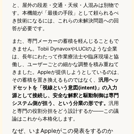
と、屋外の段差・交通・天候・人混みは別物で
す。本機能が「最後の手段」として頼られるべ
き技術になるには、これらの未解決問題への回
答が必要です。
また、専門メーカーの蓄積を軽んじることもで
きません。Tobii DynavoxやLUCIのような企業
は、長年にわたって作業療法士や臨床現場と協
働し、ユーザーごとの細かな調整を積み重ねて
きました。Appleが提供しようとしているのは、
その蓄積を置き換えるものではなく、
汎用ヘッ
ドセットを「視線という意図(intent)」の入力
源として接続し、安全な解釈と駆動制御は専門
システム側が担う、という分業の形です。
汎用
と専門の役割分担をどう設計するか——この議
論はこれから本格化します。
なぜ、いまAppleがこの発表をするのか