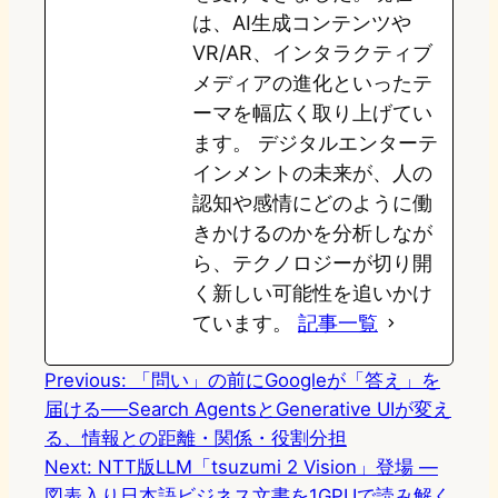
は、AI生成コンテンツや
VR/AR、インタラクティブ
メディアの進化といったテ
ーマを幅広く取り上げてい
ます。 デジタルエンターテ
インメントの未来が、人の
認知や感情にどのように働
きかけるのかを分析しなが
ら、テクノロジーが切り開
く新しい可能性を追いかけ
ています。
記事一覧
Previous:
「問い」の前にGoogleが「答え」を
届ける──Search AgentsとGenerative UIが変え
る、情報との距離・関係・役割分担
Next:
NTT版LLM「tsuzumi 2 Vision」登場 ―
図表入り日本語ビジネス文書を1GPUで読み解く