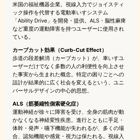
米国の福祉機器企業。視線入力でジョイスティ
ック操作を代替する電動車いすシステム
「Ability Drive」を開発・提供。ALS・脳性麻痺
など重度の運動障害を持つユーザーに使用され
ている。
カーブカット効果（Curb-Cut Effect）
歩道の段差解消（カーブカット）が、車いすユ
ーザーだけでなく多数の人の利便性を向上させ
た事実から生まれた概念。特定の困りごとへの
設計が結果的に広く社会を変えるという、ユニ
バーサルデザインの中心的思想。
ALS（筋萎縮性側索硬化症）
運動神経が徐々に障害を受け、全身の筋肉が動
かなくなる神経変性疾患。進行とともに手足・
体幹・発声・嚥下機能が失われるが、多くの場
合、認知機能や感覚・視力は保たれる。視線入