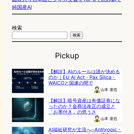
純国産AI
検索
検索
Pickup
【解説】AIのルールは誰が決める
のか｜EU AI Act・Pax Silica・
WAICOと国連の間で
山本 達也
【解説】暗号資産は有価証券にな
ったのか？金商法改正の成立と
「お墨付き」の危うさ
山本 達也
AI福祉研究が主流へ─Anthropic・