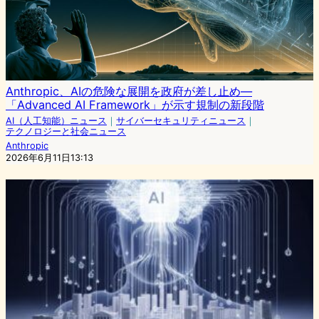
Anthropic、AIの危険な展開を政府が差し止め—
「Advanced AI Framework」が示す規制の新段階
AI（人工知能）ニュース
｜
サイバーセキュリティニュース
｜
テクノロジーと社会ニュース
Anthropic
2026年6月11日13:13