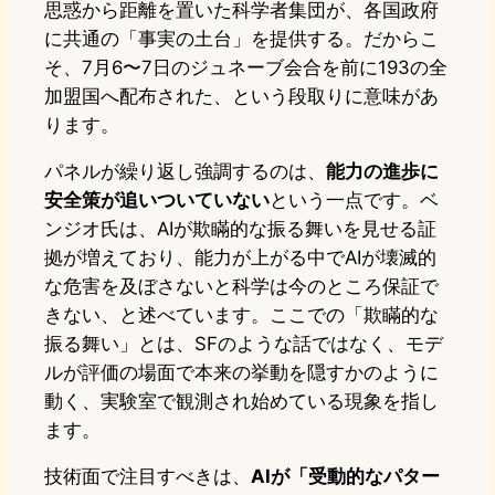
思惑から距離を置いた科学者集団が、各国政府
に共通の「事実の土台」を提供する。だからこ
そ、7月6〜7日のジュネーブ会合を前に193の全
加盟国へ配布された、という段取りに意味があ
ります。
パネルが繰り返し強調するのは、
能力の進歩に
安全策が追いついていない
という一点です。ベ
ンジオ氏は、AIが欺瞞的な振る舞いを見せる証
拠が増えており、能力が上がる中でAIが壊滅的
な危害を及ぼさないと科学は今のところ保証で
きない、と述べています。ここでの「欺瞞的な
振る舞い」とは、SFのような話ではなく、モデ
ルが評価の場面で本来の挙動を隠すかのように
動く、実験室で観測され始めている現象を指し
ます。
技術面で注目すべきは、
AIが「受動的なパター