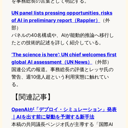
を事務総長の言葉として明記する。
UN panel lists pressing opportunities, risks
of AI in preliminary report（Rappler）
（外
部）
パネルの40名構成や、AIが能動的推論へ移行し
たとの技術的記述を詳しく紹介している。
‘The science is here’: UN chief welcomes first
global AI assessment（UN News）
（外部）
国連公式の報道。事務総長の評価とレッサ氏の
警告、週10億人超という利用実態に触れてい
る。
【関連記事】
OpenAIが「デプロイ・シミュレーション」発表
｜AIを出す前に挙動を予測する新手法
本稿の共同議長ベンジオ氏が主導する「国際AI