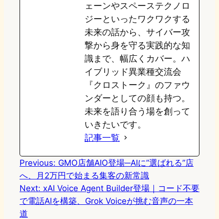
ェーンやスペーステクノロ
ジーといったワクワクする
未来の話から、サイバー攻
撃から身を守る実践的な知
識まで、幅広くカバー。ハ
イブリッド異業種交流会
『クロストーク』のファウ
ンダーとしての顔も持つ。
未来を語り合う場を創って
いきたいです。
記事一覧
Previous:
GMO店舗AIO登場─AIに”選ばれる”店
へ、月2万円で始まる集客の新常識
Next:
xAI Voice Agent Builder登場｜コード不要
で電話AIを構築、Grok Voiceが挑む音声の一本
道