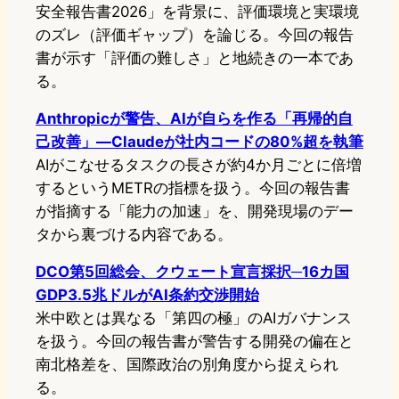
安全報告書2026」を背景に、評価環境と実環境
のズレ（評価ギャップ）を論じる。今回の報告
書が示す「評価の難しさ」と地続きの一本であ
る。
Anthropicが警告、AIが自らを作る「再帰的自
己改善」—Claudeが社内コードの80%超を執筆
AIがこなせるタスクの長さが約4か月ごとに倍増
するというMETRの指標を扱う。今回の報告書
が指摘する「能力の加速」を、開発現場のデー
タから裏づける内容である。
DCO第5回総会、クウェート宣言採択─16カ国
GDP3.5兆ドルがAI条約交渉開始
米中欧とは異なる「第四の極」のAIガバナンス
を扱う。今回の報告書が警告する開発の偏在と
南北格差を、国際政治の別角度から捉えられ
る。