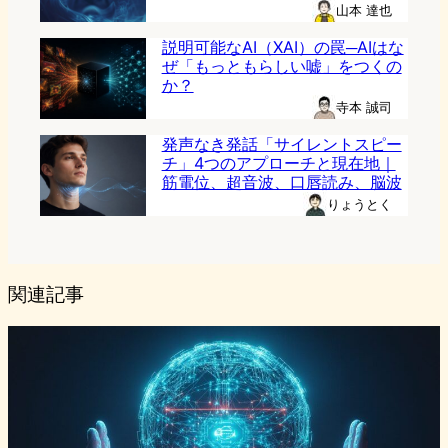
山本 達也
説明可能なAI（XAI）の罠─AIはな
ぜ「もっともらしい嘘」をつくの
か？
寺本 誠司
発声なき発話「サイレントスピー
チ」4つのアプローチと現在地｜
筋電位、超音波、口唇読み、脳波
りょうとく
関連記事