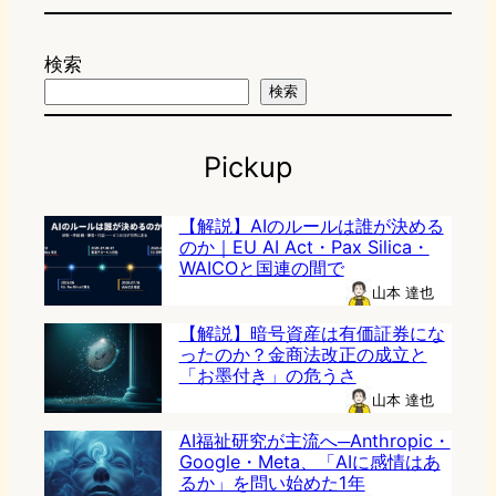
検索
検索
Pickup
【解説】AIのルールは誰が決める
のか｜EU AI Act・Pax Silica・
WAICOと国連の間で
山本 達也
【解説】暗号資産は有価証券にな
ったのか？金商法改正の成立と
「お墨付き」の危うさ
山本 達也
AI福祉研究が主流へ─Anthropic・
Google・Meta、「AIに感情はあ
るか」を問い始めた1年