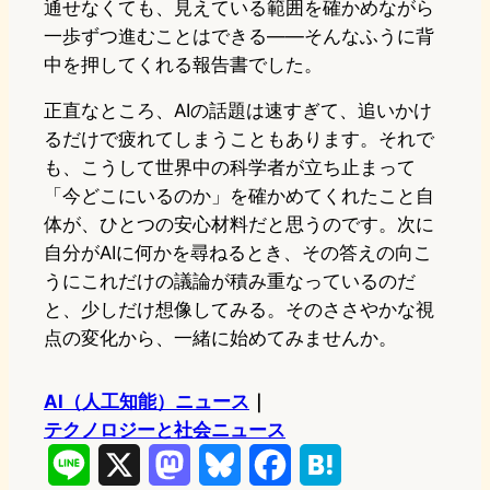
通せなくても、見えている範囲を確かめながら
一歩ずつ進むことはできる——そんなふうに背
中を押してくれる報告書でした。
正直なところ、AIの話題は速すぎて、追いかけ
るだけで疲れてしまうこともあります。それで
も、こうして世界中の科学者が立ち止まって
「今どこにいるのか」を確かめてくれたこと自
体が、ひとつの安心材料だと思うのです。次に
自分がAIに何かを尋ねるとき、その答えの向こ
うにこれだけの議論が積み重なっているのだ
と、少しだけ想像してみる。そのささやかな視
点の変化から、一緒に始めてみませんか。
AI（人工知能）ニュース
｜
テクノロジーと社会ニュース
L
X
M
B
F
H