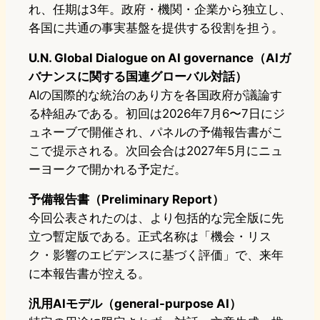
れ、任期は3年。政府・機関・企業から独立し、
各国に共通の事実基盤を提供する役割を担う。
U.N. Global Dialogue on AI governance（AIガ
バナンスに関する国連グローバル対話）
AIの国際的な統治のあり方を各国政府が議論す
る枠組みである。初回は2026年7月6〜7日にジ
ュネーブで開催され、パネルの予備報告書がこ
こで提示される。次回会合は2027年5月にニュ
ーヨークで開かれる予定だ。
予備報告書（Preliminary Report）
今回公表されたのは、より包括的な完全版に先
立つ暫定版である。正式名称は「機会・リス
ク・影響のエビデンスに基づく評価」で、来年
に本報告書が控える。
汎用AIモデル（general-purpose AI）