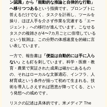
ン認識」から「能動的な推論と自律的な行動」
へ移りつつある
という指摘です。プロンプトに
答えるだけでなく、タスクを計画し、ツールを
操り、ほぼ人手を介さず作業を完遂する「エー
ジェント」への移行が進んでいます。こなせる
タスクの複雑さが4〜7カ月ごとに倍増している
という観測は、この分野の体感速度を的確に言
い表しています。
一方で、報告書は
「便益は自動的には手に入ら
ない」
とも釘を刺しています。科学・医療・教
育・農業で実証された成果は確かにあるもの
の、それはローカルな文脈適応、インフラ、人
材育成という条件が揃って初めて生まれる。技
術を導入しさえすれば恩恵が降ってくる、とい
う発想への戒めです。
リスクの記述は具体的です。米メディア The