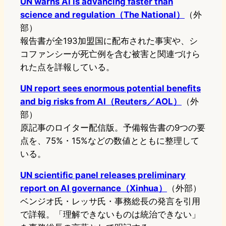
UN warns AI is advancing faster than
science and regulation（The National）
（外
部）
報告書が全193加盟国に配布された事実や、シ
コファンシーが死亡例を含む被害と関連づけら
れた点を詳報している。
UN report sees enormous potential benefits
and big risks from AI（Reuters／AOL）
（外
部）
原記事のロイター配信版。予備報告書の9つの要
点を、75%・15%などの数値とともに整理して
いる。
UN scientific panel releases preliminary
report on AI governance（Xinhua）
（外部）
ベンジオ氏・レッサ氏・事務総長の発言を引用
で詳報。「理解できないものは統治できない」