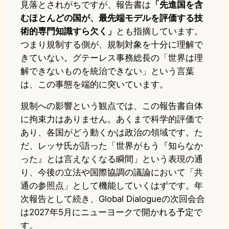
見落とされがちですが、報告書は
「先進国を含
むほとんどの国が、最先端モデルを評価する技
術的専門知識すら欠く」
とも指摘しています。
つまり規制する側が、規制対象を十分に理解で
きていない。グテーレス事務総長の「世界は理
解できないものを統治できない」という言葉
は、この事態を端的に突いています。
規制への影響という観点では、この報告書自体
に拘束力はありません。あくまで科学的評価で
あり、各国がどう動くかは政治の領域です。た
だ、レッサ氏が語った「世界がもう『知らなか
った』とは言えなくなる瞬間」という表現の通
り、今後の立法や国際協調の議論において「共
通の参照点」として機能していくはずです。年
次報告として続き、Global Dialogueの次回会合
は2027年5月にニューヨークで開かれる予定で
す。