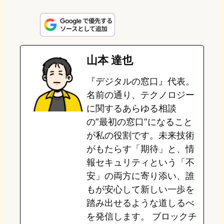
i
a
l
a
a
n
s
u
c
t
e
t
e
e
e
山本 達也
o
s
b
n
『デジタルの窓口』代表。
d
k
o
a
名前の通り、テクノロジー
o
y
o
に関するあらゆる相談
の”最初の窓口”になること
n
k
が私の役割です。未来技術
がもたらす「期待」と、情
報セキュリティという「不
安」の両方に寄り添い、誰
もが安心して新しい一歩を
踏み出せるような道しるべ
を発信します。 ブロックチ