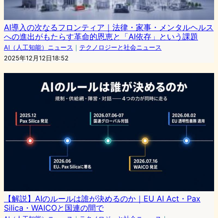
AI導入の次なるフロンティア｜法律・家事・メンタルヘルス
への進出がもたらす革命的恩恵と「AI依存」という課題
AI（人工知能）ニュース
｜
テクノロジーと社会ニュース
2025年12月12日18:52
【解説】AIのルールは誰が決めるのか｜EU AI Act・Pax
Silica・WAICOと国連の間で