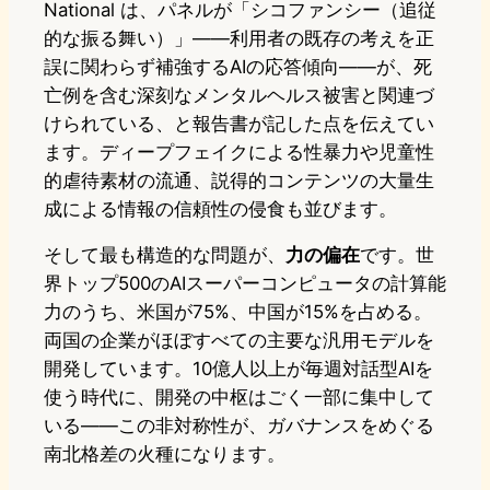
National は、パネルが「シコファンシー（追従
的な振る舞い）」——利用者の既存の考えを正
誤に関わらず補強するAIの応答傾向——が、死
亡例を含む深刻なメンタルヘルス被害と関連づ
けられている、と報告書が記した点を伝えてい
ます。ディープフェイクによる性暴力や児童性
的虐待素材の流通、説得的コンテンツの大量生
成による情報の信頼性の侵食も並びます。
そして最も構造的な問題が、
力の偏在
です。世
界トップ500のAIスーパーコンピュータの計算能
力のうち、米国が75%、中国が15%を占める。
両国の企業がほぼすべての主要な汎用モデルを
開発しています。10億人以上が毎週対話型AIを
使う時代に、開発の中枢はごく一部に集中して
いる——この非対称性が、ガバナンスをめぐる
南北格差の火種になります。