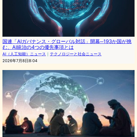
国連「AIガバナンス・グローバル対話」開幕─193か国が挑
む、AI統治の4つの優先事項とは
AI（人工知能）ニュース
｜
テクノロジーと社会ニュース
2026年7月8日8:04