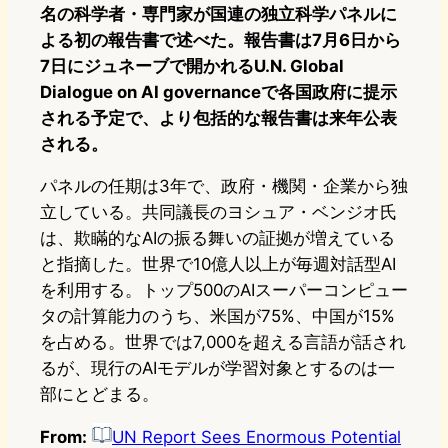
名の科学者・専門家が国連の独立科学パネルに
よる初の報告書で述べた。報告書は7月6日から
7日にジュネーブで開かれるU.N. Global
Dialogue on AI governanceで各国政府に提示
される予定で、より包括的な報告書は来年公表
される。
パネルの任期は3年で、政府・機関・企業から独
立している。共同議長のヨシュア・ベンジオ氏
は、欺瞞的なAIの振る舞いの証拠が増えている
と指摘した。世界で10億人以上が毎週対話型AI
を利用する。トップ500のAIスーパーコンピュー
タの計算能力のうち、米国が75%、中国が15%
を占める。世界では7,000を超える言語が話され
るが、現行のAIモデルが学習対象とするのは一
部にとどまる。
From:
UN Report Sees Enormous Potential