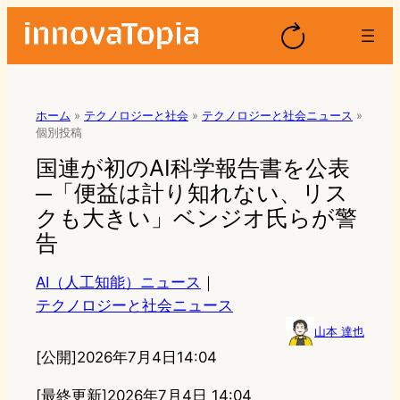
ホーム
»
テクノロジーと社会
»
テクノロジーと社会ニュース
»
個別投稿
国連が初のAI科学報告書を公表
─「便益は計り知れない、リス
クも大きい」ベンジオ氏らが警
告
AI（人工知能）ニュース
｜
テクノロジーと社会ニュース
山本 達也
[公開]
2026年7月4日14:04
[最終更新]
2026年7月4日 14:04