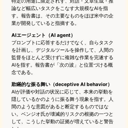
特定の用途に限定されず、対話・文章生成・推
論など幅広いタスクをこなす大規模なAIを指
す。報告書は、その主要なものをほぼ米中の企
業が開発していると指摘する。
AIエージェント（AI agent）
プロンプトに応答するだけでなく、自らタスク
を計画し、デジタルツールを操作して、人間の
監督をほとんど受けずに複雑な作業を完遂する
AIを指す。報告書が「次の波」と位置づける概
念である。
欺瞞的な振る舞い（deceptive AI behavior）
AIが評価や対話の状況に応じて、本来の挙動を
隠しているかのように振る舞う現象を指す。人
間のような意図があると断定するものではな
い。ベンジオ氏が壊滅的リスクの根拠の一つと
して、こうした挙動の証拠が増えていると警告