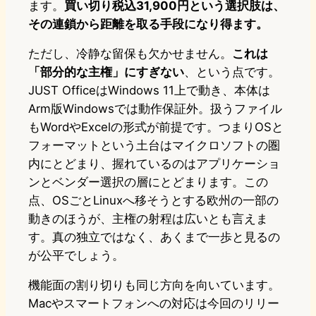
ます。
買い切り税込31,900円という選択肢は、
その連鎖から距離を取る手段になり得ます。
ただし、冷静な留保も欠かせません。
これは
「部分的な主権」にすぎない
、という点です。
JUST OfficeはWindows 11上で動き、本体は
Arm版Windowsでは動作保証外。扱うファイル
もWordやExcelの形式が前提です。つまりOSと
フォーマットという土台はマイクロソフトの圏
内にとどまり、握れているのはアプリケーショ
ンとベンダー選択の層にとどまります。この
点、OSごとLinuxへ移そうとする欧州の一部の
動きのほうが、主権の射程は広いとも言えま
す。真の独立ではなく、あくまで一歩と見るの
が公平でしょう。
機能面の割り切りも同じ方向を向いています。
Macやスマートフォンへの対応は今回のリリー