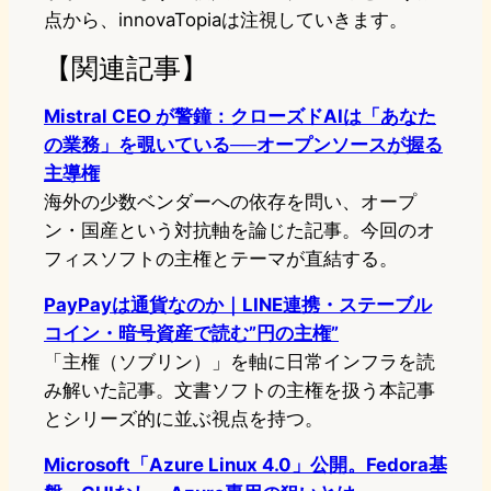
点から、innovaTopiaは注視していきます。
【関連記事】
Mistral CEO が警鐘：クローズドAIは「あなた
の業務」を覗いている──オープンソースが握る
主導権
海外の少数ベンダーへの依存を問い、オープ
ン・国産という対抗軸を論じた記事。今回のオ
フィスソフトの主権とテーマが直結する。
PayPayは通貨なのか｜LINE連携・ステーブル
コイン・暗号資産で読む”円の主権”
「主権（ソブリン）」を軸に日常インフラを読
み解いた記事。文書ソフトの主権を扱う本記事
とシリーズ的に並ぶ視点を持つ。
Microsoft「Azure Linux 4.0」公開。Fedora基