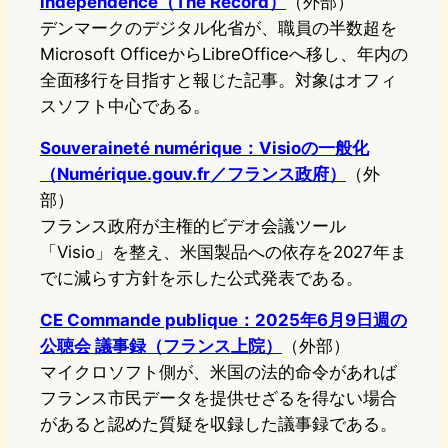
independence（The Record）
（外部）
デンマークのデジタル化省が、職員の半数超を
Microsoft OfficeからLibreOfficeへ移し、年内の
全面移行を目指すと報じた記事。対象はオフィ
スソフト中心である。
Souveraineté numérique：Visioの一般化
（Numérique.gouv.fr／フランス政府）
（外
部）
フランス政府が主権的ビデオ会議ツール
「Visio」を整え、米国製品への依存を2027年ま
でに減らす方針を示した公式発表である。
CE Commande publique：2025年6月9日週の
公聴会 議事録（フランス上院）
（外部）
マイクロソフト側が、米国の法的命令があれば
フランス市民データを提供せざるを得ない場合
があると認めた質疑を収録した議事録である。