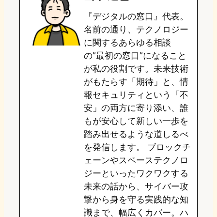
o
s
b
n
『デジタルの窓口』代表。
d
k
o
a
名前の通り、テクノロジー
o
y
o
に関するあらゆる相談
の”最初の窓口”になること
n
k
が私の役割です。未来技術
がもたらす「期待」と、情
報セキュリティという「不
安」の両方に寄り添い、誰
もが安心して新しい一歩を
踏み出せるような道しるべ
を発信します。 ブロックチ
ェーンやスペーステクノロ
ジーといったワクワクする
未来の話から、サイバー攻
撃から身を守る実践的な知
識まで、幅広くカバー。ハ