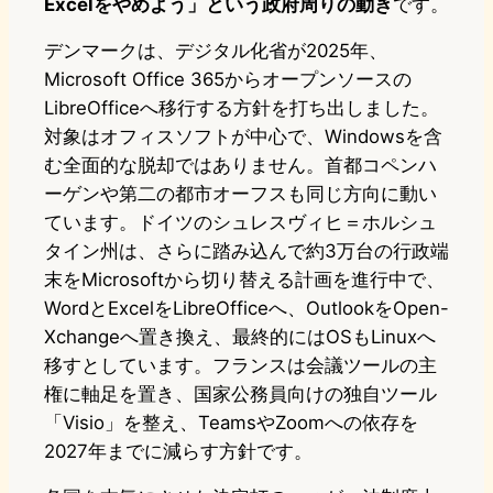
Excelをやめよう」という政府周りの動き
です。
デンマークは、デジタル化省が2025年、
Microsoft Office 365からオープンソースの
LibreOfficeへ移行する方針を打ち出しました。
対象はオフィスソフトが中心で、Windowsを含
む全面的な脱却ではありません。首都コペンハ
ーゲンや第二の都市オーフスも同じ方向に動い
ています。ドイツのシュレスヴィヒ＝ホルシュ
タイン州は、さらに踏み込んで約3万台の行政端
末をMicrosoftから切り替える計画を進行中で、
WordとExcelをLibreOfficeへ、OutlookをOpen-
Xchangeへ置き換え、最終的にはOSもLinuxへ
移すとしています。フランスは会議ツールの主
権に軸足を置き、国家公務員向けの独自ツール
「Visio」を整え、TeamsやZoomへの依存を
2027年までに減らす方針です。