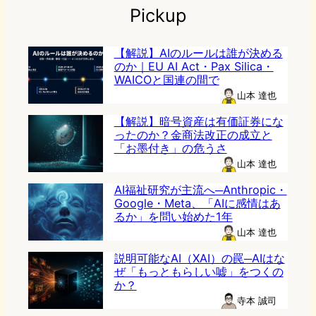
Pickup
【解説】AIのルールは誰が決める
のか｜EU AI Act・Pax Silica・
WAICOと国連の間で
山本 達也
【解説】暗号資産は有価証券にな
ったのか？金商法改正の成立と
「お墨付き」の危うさ
山本 達也
AI福祉研究が主流へ─Anthropic・
Google・Meta、「AIに感情はあ
るか」を問い始めた1年
山本 達也
説明可能なAI（XAI）の罠─AIはな
ぜ「もっともらしい嘘」をつくの
か？
寺本 誠司