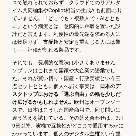
スで触れられておらず、クラウドでのリアルタ
イム共同編集やCopilot相当の生成AIも前面に出
ていません。「どこでも・複数人で・AIととも
に」という潮流とは、意図的に距離を置いた設
計だと言えます。利便性の最先端を求める人に
は物足りず、支配権と安定を重んじる人には響
く——評価が割れる製品です。
それでも、長期的な意味は小さくありません。
ソブリンはこれまで国家や大企業の語彙でし
た。それが買い切り・国産・行政実績という三
点セットとともに個人へ届く事実は、
日本のデ
スクトップにおける「選ぶ自由」の幅を少しだ
け広げるかもしれません。
欧州はオープンソー
スで、日本はこうした国産商用で、同じ問いに
違う答えを試している。その答え合わせは、9月
9日以降、実機で互換性がどこまで通用するかに
かかっています。個人のデジタル主権という観