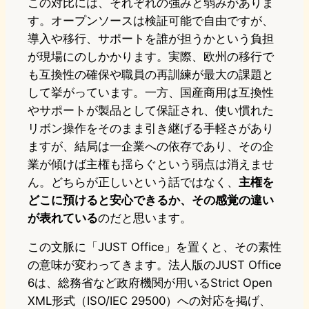
この対比には、それぞれの強みと弱みがありま
す。オープンソースは検証可能で自由ですが、
導入や移行、サポートを誰が担うかという負担
が現場にのしかかります。実際、欧州の移行で
も互換性の確保や職員の再訓練が最大の課題と
して挙がっています。一方、国産商用は互換性
やサポートが製品として保証され、使い慣れた
リボン操作をそのまま引き継げる手軽さがあり
ますが、結局は一企業への依存であり、その企
業が傾けば主権も揺らぐという弱点は消えませ
ん。どちらが正しいという話ではなく、
主権を
どこに預けると安心できるか、その感覚の違い
が表れている
のだと思います。
この文脈に「JUST Office」を置くと、その素性
の意味が変わってきます。法人版のJUST Office
6は、総務省など政府機関が用いるStrict Open
XML形式（ISO/IEC 29500）への対応を掲げ、