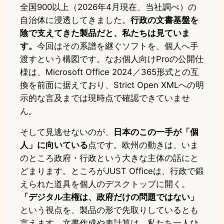
全国900以上（2026年4月現在、当社調べ）の
自治体に浸透してきました。
行政の文書基盤を
陰で支えてきた製品だと、私たちは見ていま
す。
今回はその系譜を継ぐソフトを、個人へ手
渡すという構図です。なお個人向けProの公開仕
様は、Microsoft Office 2024／365形式との互
換を前面に据えており、Strict Open XMLへの明
示的な言及までは現時点で確認できていませ
ん。
そして見逃せないのが、
日本のこの一手が「個
人」に向いている
点です。欧州の動きは、いま
のところ政府・行政という大きな主体の話にと
どまります。ところがJUST Officeは、行政で鍛
えられた道具を個人のデスクトップに開く。
「デジタル主権は、政府だけの問題ではない」
という視点を、製品の形で先取りしているとも
言えます。文書作成や表計算は、私たち一人ひ