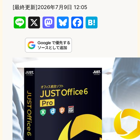
[最終更新]
2026年7月9日 12:05
L
X
M
B
F
H
i
a
l
a
a
n
s
u
c
t
e
t
e
e
e
o
s
b
n
d
k
o
a
o
y
o
n
k