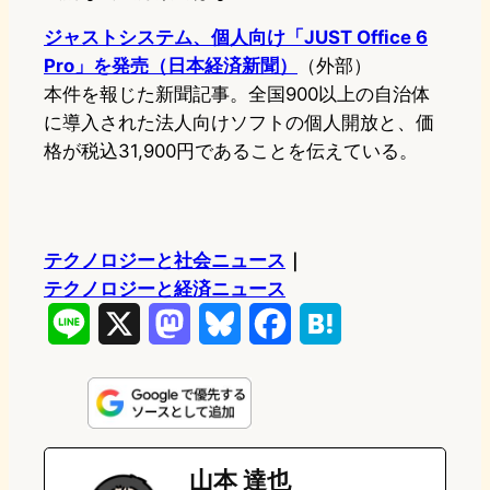
ジャストシステム、個人向け「JUST Office 6
Pro」を発売（日本経済新聞）
（外部）
本件を報じた新聞記事。全国900以上の自治体
に導入された法人向けソフトの個人開放と、価
格が税込31,900円であることを伝えている。
テクノロジーと社会ニュース
｜
テクノロジーと経済ニュース
L
X
M
B
F
H
i
a
l
a
a
n
s
u
c
t
e
t
e
e
e
山本 達也