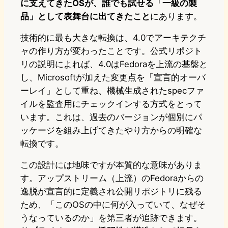
に支えてきたOSが、誰でも試せる「一級の製
品」として表舞台に出てきたこと
にあります。
技術的に最も大きな転換は、4.0でアーキテクチ
ャの作り方が変わったことです。公式リポジト
リの説明によれば、4.0はFedoraを上流の基盤と
し、Microsoftが加えた変更点を「宣言的オーバ
ーレイ」として重ね、機械生成されたspecファ
イルを監査用にチェックインする方式をとって
います。これは、過去のバージョンが個別にパ
ッケージを組み上げてきたやり方からの明確な
転換です。
この設計には地味ですが本質的な意味がありま
す。アップストリーム（上流）のFedoraからの
逸脱が宣言的に定義され公開リポジトリに残る
ため、「このOSの中に何が入っていて、なぜそ
うなっているのか」を第三者が追跡できます。