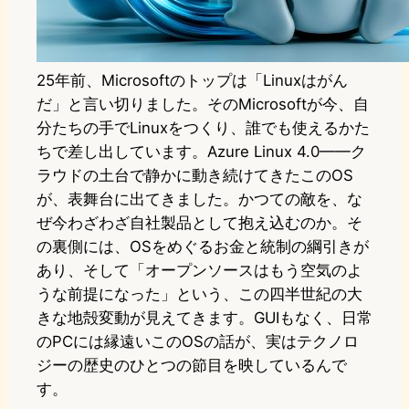
25年前、Microsoftのトップは「Linuxはがん
だ」と言い切りました。そのMicrosoftが今、自
分たちの手でLinuxをつくり、誰でも使えるかた
ちで差し出しています。Azure Linux 4.0——ク
ラウドの土台で静かに動き続けてきたこのOS
が、表舞台に出てきました。かつての敵を、な
ぜ今わざわざ自社製品として抱え込むのか。そ
の裏側には、OSをめぐるお金と統制の綱引きが
あり、そして「オープンソースはもう空気のよ
うな前提になった」という、この四半世紀の大
きな地殻変動が見えてきます。GUIもなく、日常
のPCには縁遠いこのOSの話が、実はテクノロ
ジーの歴史のひとつの節目を映しているんで
す。