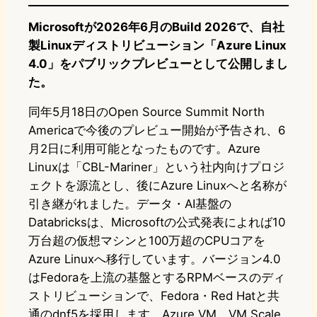
Microsoftが2026年6月のBuild 2026で、自社
製Linuxディストリビューション「Azure Linux
4.0」をパブリックプレビューとして公開しまし
た。
同年5月18日のOpen Source Summit North
Americaで今後のプレビュー開始が予告され、6
月2日に利用可能となったものです。Azure
Linuxは「CBL-Mariner」という社内向けプロジ
ェクトを源流とし、後にAzure Linuxへと名称が
引き継がれました。データ・AI基盤の
Databricksは、Microsoftの公式発表によれば10
万台超の仮想マシンと100万超のCPUコアを
Azure Linuxへ移行しています。バージョン4.0
はFedoraを上流の基盤とするRPMベースのディ
ストリビューションで、Fedora・Red Hatと共
通のdnf5を採用します。Azure VM、VM Scale