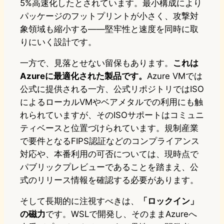
5%高速化したとされています。最小構成により
パッケージのフットプリントが小さく、攻撃対
象領域も縮小する——堅牢性と速度を同時に取
りにいく設計です。
一方で、見落とせない留保もあります。
これは
Azureに最適化された製品です。
Azure VMでは
公式に提供される一方、公式リポジトリではISO
によるローカルVMやベアメタルでの利用にも触
れられていますが、そのISOサポートはコミュニ
ティベースと位置づけられています。規制産業
で要件となるFIPS認証などのコンプライアンス
対応や、本番利用の可否については、現時点で
パブリックプレビューであることを踏まえ、公
式のリリース情報を確認する必要があります。
そして長期的に注視すべきは、
「ロックイン」
の磁力
です。WSLで開発し、そのままAzureへ