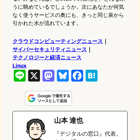
うに眺めているでしょうか。次にあなたが何気
なく使うサービスの奥にも、きっと同じ泉から
引かれた水が流れています。
クラウドコンピューティングニュース
｜
サイバーセキュリティニュース
｜
テクノロジーと経済ニュース
Linux
L
X
M
B
F
H
i
a
l
a
a
n
s
u
c
t
e
t
e
e
e
山本 達也
o
s
b
n
『デジタルの窓口』代表。
d
k
o
a