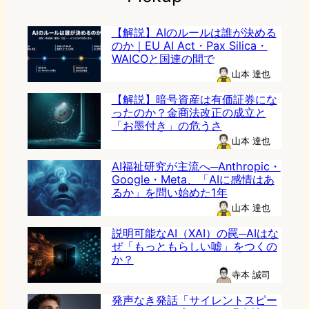
【解説】AIのルールは誰が決める
のか｜EU AI Act・Pax Silica・
WAICOと国連の間で
山本 達也
【解説】暗号資産は有価証券にな
ったのか？金商法改正の成立と
「お墨付き」の危うさ
山本 達也
AI福祉研究が主流へ─Anthropic・
Google・Meta、「AIに感情はあ
るか」を問い始めた1年
山本 達也
説明可能なAI（XAI）の罠─AIはな
ぜ「もっともらしい嘘」をつくの
か？
寺本 誠司
発声なき発話「サイレントスピー