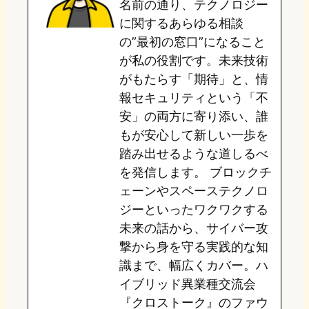
名前の通り、テクノロジー
o
y
o
に関するあらゆる相談
の”最初の窓口”になること
n
k
が私の役割です。未来技術
がもたらす「期待」と、情
報セキュリティという「不
安」の両方に寄り添い、誰
もが安心して新しい一歩を
踏み出せるような道しるべ
を発信します。 ブロックチ
ェーンやスペーステクノロ
ジーといったワクワクする
未来の話から、サイバー攻
撃から身を守る実践的な知
識まで、幅広くカバー。ハ
イブリッド異業種交流会
『クロストーク』のファウ