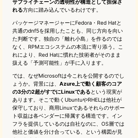
サプライチェーンの透明性が構造として担保さ
れる
方向に踏み込んでいるわけです。
パッケージマネージャーにFedora・Red Hatと
共通のdnf5を採用したことも、同じ方向を向い
た判断です。独自の「離れ小島」を作るのでは
なく、RPMエコシステムの本流に寄り添う。こ
れにより、Red Hatに慣れた技術者がそのまま
扱える「予測可能性」が手に入ります。
では、なぜMicrosoftは今これを公開するのでし
ょうか。背景には、
Azure上で動く顧客のコア
の3分の2超がすでにLinuxである
という現実が
あります。そこで動くUbuntuやRHELは他社が
保守しており、商用Linuxであるそれらのサポー
ト収益は各ベンダーに帰属する構造です。イン
フラを提供しているのは自社なのに、OS層では
他社と価値を分け合っている、という構図が見