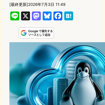
[最終更新]
2026年7月3日 11:49
L
X
M
B
F
H
i
a
l
a
a
n
s
u
c
t
e
t
e
e
e
o
s
b
n
d
k
o
a
o
y
o
n
k