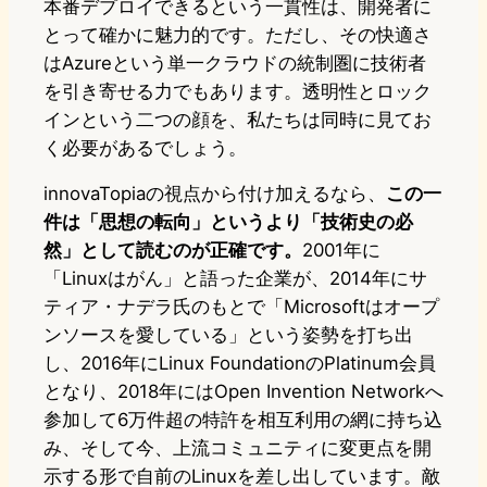
本番デプロイできるという一貫性は、開発者に
とって確かに魅力的です。ただし、その快適さ
はAzureという単一クラウドの統制圏に技術者
を引き寄せる力でもあります。透明性とロック
インという二つの顔を、私たちは同時に見てお
く必要があるでしょう。
innovaTopiaの視点から付け加えるなら、
この一
件は「思想の転向」というより「技術史の必
然」として読むのが正確です。
2001年に
「Linuxはがん」と語った企業が、2014年にサ
ティア・ナデラ氏のもとで「Microsoftはオープ
ンソースを愛している」という姿勢を打ち出
し、2016年にLinux FoundationのPlatinum会員
となり、2018年にはOpen Invention Networkへ
参加して6万件超の特許を相互利用の網に持ち込
み、そして今、上流コミュニティに変更点を開
示する形で自前のLinuxを差し出しています。敵