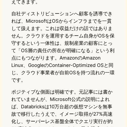
えてきます。
自社ディストリビューションへ顧客を誘導でき
れば、MicrosoftはOSからインフラまでを一貫
して扱えます。これは収益だけの話ではありま
せん。クラウドを運用するチーム自身がOSを保
守するという一体性は、規制産業の顧客にとっ
て「OS層の責任の所在が明確になる」という利
点にもつながります。AmazonのAmazon
Linux、GoogleのContainer-Optimized OSと同
じ、クラウド事業者が自前OSを持つ流れの一環
です。
ポジティブな側面は明確です。元記事には書か
れていませんが、Microsoft公式の説明によれ
ば、Databricksは10万台超の仮想マシンを無事
故で移行したうえで、イメージ取得が27%高速
化し、サーバーレス基盤全体でクエリ実行が約