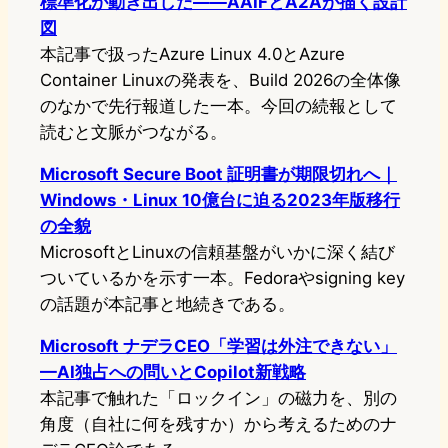
標準化が動き出した——AAIFとA2Aが描く設計
図
本記事で扱ったAzure Linux 4.0とAzure
Container Linuxの発表を、Build 2026の全体像
のなかで先行報道した一本。今回の続報として
読むと文脈がつながる。
Microsoft Secure Boot 証明書が期限切れへ｜
Windows・Linux 10億台に迫る2023年版移行
の全貌
MicrosoftとLinuxの信頼基盤がいかに深く結び
ついているかを示す一本。Fedoraやsigning key
の話題が本記事と地続きである。
Microsoft ナデラCEO「学習は外注できない」
—AI独占への問いとCopilot新戦略
本記事で触れた「ロックイン」の磁力を、別の
角度（自社に何を残すか）から考えるためのナ