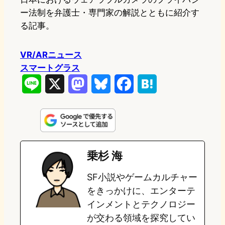
ー法制を弁護士・専門家の解説とともに紹介す
る記事。
VR/ARニュース
スマートグラス
L
X
M
B
F
H
i
a
l
a
a
n
s
u
c
t
e
t
e
e
e
乗杉 海
o
s
b
n
SF小説やゲームカルチャー
d
k
o
a
をきっかけに、エンターテ
o
y
o
インメントとテクノロジー
が交わる領域を探究してい
n
k