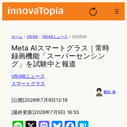
ホーム
»
VR/AR
»
VR/ARニュース
»
個別投稿
Meta AIスマートグラス｜常時
録画機能「スーパーセンシン
グ」を試験中と報道
VR/ARニュース
スマートグラス
乗杉 海
[公開]
2026年7月9日12:18
[最終更新]
2026年7月9日 16:55
L
X
M
B
F
H