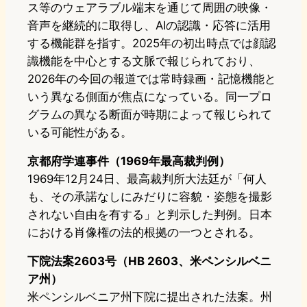
ス等のウェアラブル端末を通じて周囲の映像・
音声を継続的に取得し、AIの認識・応答に活用
する機能群を指す。2025年の初出時点では顔認
識機能を中心とする文脈で報じられており、
2026年の今回の報道では常時録画・記憶機能と
いう異なる側面が焦点になっている。同一プロ
グラムの異なる断面が時期によって報じられて
いる可能性がある。
京都府学連事件（1969年最高裁判例）
1969年12月24日、最高裁判所大法廷が「何人
も、その承諾なしにみだりに容貌・姿態を撮影
されない自由を有する」と判示した判例。日本
における肖像権の法的根拠の一つとされる。
下院法案2603号（HB 2603、米ペンシルベニ
ア州）
米ペンシルベニア州下院に提出された法案。州