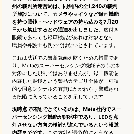
州の裁判所運営局は、同州内の全1,240の裁判
所施設について、カメラやマイクなど録画機能
を持つ眼鏡・ヘッドウェアの持ち込みを7月20
日から禁止するとの通達を出しました。
度付き
眼鏡であっても録画機能があれば対象となり、
職員や弁護士も例外ではないとされています。
これは法廷での無断録画を防ぐための措置であ
り、Metaのスーパーセンシング機能そのものを
対象にした規制ではありませんが、録画機能を
内蔵した眼鏡という製品カテゴリ全体が、可視
的な同意シグナルの有無にかかわらず警戒され
る段階に入っていることを示しています。
現時点で確認できているのは、Meta社内でスー
パーセンシング機能が開発中であり、LEDを点
灯させない方向の検討が進んでいるという報道
内容までです。
この方針が最終的にどうなる