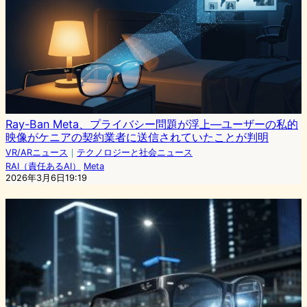
Ray-Ban Meta、プライバシー問題が浮上—ユーザーの私的
映像がケニアの契約業者に送信されていたことが判明
VR/ARニュース
｜
テクノロジーと社会ニュース
RAI（責任あるAI）
Meta
2026年3月6日19:19