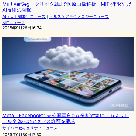
MultiverSeg：クリック2回で医療画像解析、MITが開発した
AI技術の衝撃
AI（人工知能）ニュース
｜
ヘルスケアテクノロジーニュース
MITニュース
2025年9月25日16:34
Meta、Facebookで未公開写真もAI分析対象に カメラロ
ール全体へのアクセス許可を要求
サイバーセキュリティニュース
2025年6月30日17:30