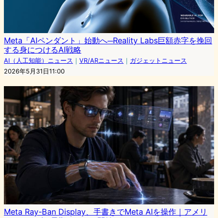
Meta「AIペンダント」始動へ─Reality Labs巨額赤字を挽回
する身につけるAI戦略
AI（人工知能）ニュース
｜
VR/ARニュース
｜
ガジェットニュース
2026年5月31日11:00
Meta Ray-Ban Display、手書きでMeta AIを操作｜アメリ