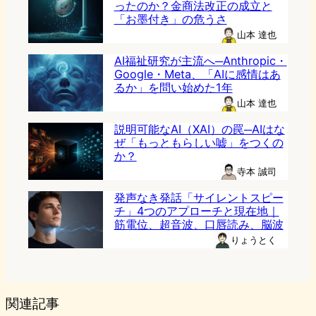
ったのか？金商法改正の成立と
「お墨付き」の危うさ
山本 達也
AI福祉研究が主流へ─Anthropic・
Google・Meta、「AIに感情はあ
るか」を問い始めた1年
山本 達也
説明可能なAI（XAI）の罠─AIはな
ぜ「もっともらしい嘘」をつくの
か？
寺本 誠司
発声なき発話「サイレントスピー
チ」4つのアプローチと現在地｜
筋電位、超音波、口唇読み、脳波
りょうとく
関連記事