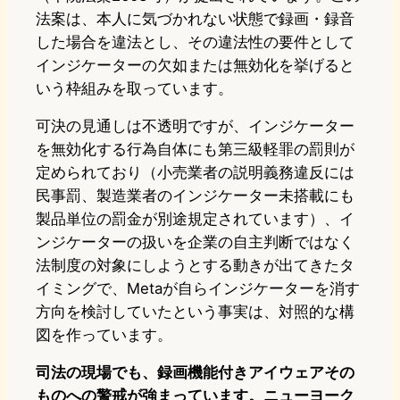
法案は、本人に気づかれない状態で録画・録音
した場合を違法とし、その違法性の要件として
インジケーターの欠如または無効化を挙げると
いう枠組みを取っています。
可決の見通しは不透明ですが、インジケーター
を無効化する行為自体にも第三級軽罪の罰則が
定められており（小売業者の説明義務違反には
民事罰、製造業者のインジケーター未搭載にも
製品単位の罰金が別途規定されています）、イ
ンジケーターの扱いを企業の自主判断ではなく
法制度の対象にしようとする動きが出てきたタ
イミングで、Metaが自らインジケーターを消す
方向を検討していたという事実は、対照的な構
図を作っています。
司法の現場でも、録画機能付きアイウェアその
ものへの警戒が強まっています。ニューヨーク