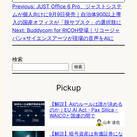
Previous:
JUST Office 6 Pro、ジャストシステ
ムが個人向けに9月9日発売｜自治体900以上導
入の国産オフィスが「脱サブスク」の選択肢に
Next:
Buddycom for RICOH登場｜リコージャ
パン×サイエンスアーツが現場の音声をAIに
検索
検索
Pickup
【解説】AIのルールは誰が決める
のか｜EU AI Act・Pax Silica・
WAICOと国連の間で
山本 達也
【解説】暗号資産は有価証券にな