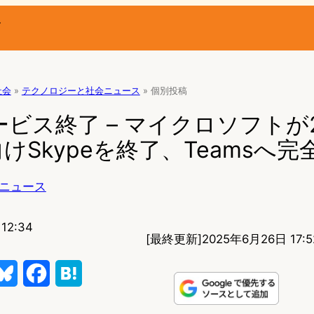
ー
社会
»
テクノロジーと社会ニュース
»
個別投稿
サービス終了 – マイクロソフトが2
けSkypeを終了、Teamsへ完
ニュース
12:34
[最終更新]
2025年6月26日 17:5
B
F
H
l
a
a