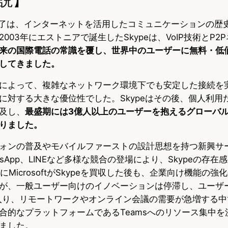
ス終了は、インターネットを活用したコミュニケーションの歴
003年にエストニアで誕生したSkypeは、VoIP技術とP2
来の国際電話の常識を覆し、世界中のユーザーに無料・低
してきました。
術によって、複雑なネットワーク環境下でも安定した接続を
に対する大きな優位性でした。Skypeはその後、個人利用
及し、
最盛期には3億人以上のユーザーを抱えるグローバ
りました。
ォンの普及やモバイルファーストの設計思想を持つ新興サ
atsApp、LINEなど多様な競合の登場により、Skypeの存
にMicrosoftがSkypeを買収した後も、企業向け機能の強化
が、一般ユーザー向けのイノベーションは停滞し、ユーザ
入り、リモートワークやオンライン会議の需要が急増する中で、M
合的なプラットフォームであるTeamsへのリソース集中を
ました。