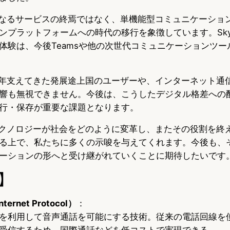
、単なるサービスの終焉ではなく、単機能型コミュニケーショ
ンプラットフォームへの時代の移行を象徴しています。Sky
体験は、今後Teamsや他の次世代コミュニケーションツー
が長年支えてきた発展途上国のユーザーや、インターネット通
響も無視できません。今後は、こうしたデジタル格差への
行・保存が重要な課題となります。
、テクノロジーが社会をどのように変革し、またその役割を終
る上で、私たちに多くの示唆を与えてくれます。今後も、
ーションの形へと受け継がれていくことに期待したいです
】
nternet Protocol）
：
を利用して音声通話を可能にする技術。従来の電話回線を
受信するため、国際通話などを低コストで実現できる。