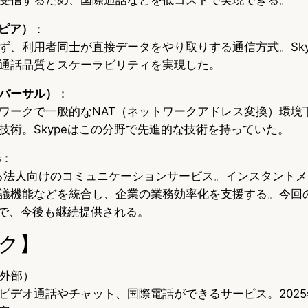
・ピア）
：
ず、利用者同士が直接データをやり取りする通信方式。Sky
通話品質とスケーラビリティを実現した。
ラバーサル）
：
ワークで一般的なNAT（ネットワークアドレス変換）環境
技術。Skypeはこの分野で先進的な技術を持っていた。
s
：
提供する法人向けのコミュニケーションサービス。インスタント
議機能などを統合し、企業の業務効率化を支援する。今回
外で、今後も継続提供される。
ク】
外部）
ビデオ通話やチャット、国際電話ができるサービス。2025