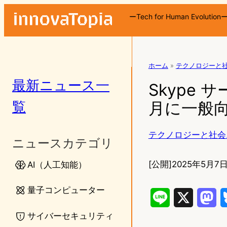
ーTech for Human Evolution
ホーム
»
テクノロジーと
最新ニュース一
Skype 
覧
月に一般向
テクノロジーと社会
ニュースカテゴリ
[公開]
2025年5月7日
AI（人工知能）
量子コンピューター
L
X
M
サイバーセキュリティ
i
a