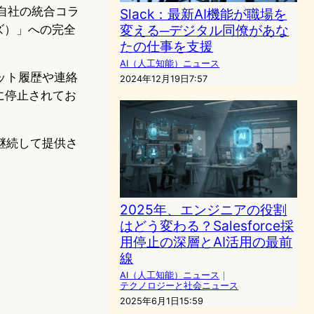
が自社の統合コラ
Slack：最新AI機能が職場を
変える─デジタル同僚があな
ムズ）」への完全
たの仕事を支援
AI（人工知能）ニュース
ャット履歴や連絡
2024年12月19日7:57
に停止されてお
も継続して提供さ
2025年、エンジニアの役割
はどう変わる？Salesforce採
用停止の深層とAI活用の最前
線
AI（人工知能）ニュース
｜
テクノロジーと社会ニュース
2025年6月1日15:59