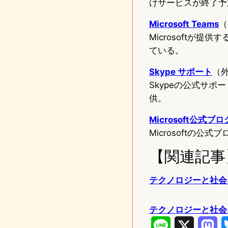
けサービスが終了予
Microsoft Teams
（
Microsoftが
ている。
Skype サポート
（
Skypeの公式サ
供。
Microsoft公式ブロ
Microsoftの
【関連記事
テクノロジーと社会ニ
テクノロジーと社会
L
X
M