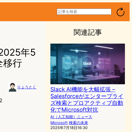
検
索
関連記事
025年5
全移行
りょうとく
Slack AI機能を大幅拡張 –
Salesforceがエンタープライ
2
ズ検索とプロアクティブ自動
化でMicrosoft対抗
AI（人工知能）ニュース
Microsoft
検索の未来
2025年7月18日16:30