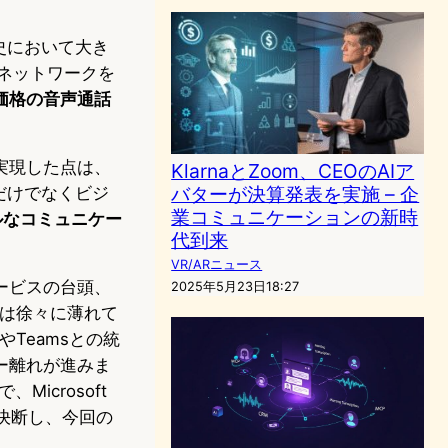
史において大き
Pネットワークを
価格の音声通話
実現した点は、
KlarnaとZoom、CEOのAIア
バターが決算発表を実施 – 企
だけでなくビジ
業コミュニケーションの新時
ルなコミュニケー
代到来
VR/ARニュース
ービスの台頭、
2025年5月23日18:27
在感は徐々に薄れて
やTeamsとの統
ー離れが進みま
icrosoft
決断し、今回の