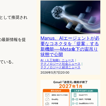
先として推奨され
Manus、AIエージェントが必
の最新情報を提
要なコネクタを「提案」する
新機能──Meta傘下の宙吊り
状態で公開
AI（人工知能）ニュース
｜
れている。
テクノロジーと社会ニュース
｜
テクノロジーと経済ニュース
2026年5月7日20:00