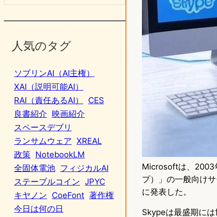
人気のタグ
ソブリンAI（AI主権）
XAI（説明可能AI）
RAI（責任あるAI）
CES
良書紹介
映画紹介
スペースデブリ
ランサムウェア
XREAL
政策
NotebookLM
Microsoftは
全固体電池
フィジカルAI
プ）」の一般向けサ
ステーブルコイン
JPYC
に発表した。
キヤノン
CoeFont
著作権
今日は何の日
Skypeは最盛期に