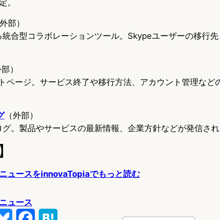
定。
外部）
提供する統合型コラボレーションツール。Skypeユーザーの移行
外部）
ポートページ。サービス終了や移行方法、アカウント管理など
グ
（外部）
公式ブログ。製品やサービスの最新情報、企業方針などが発信さ
】
ュースをinnovaTopiaでもっと読む
ニュース
B
F
H