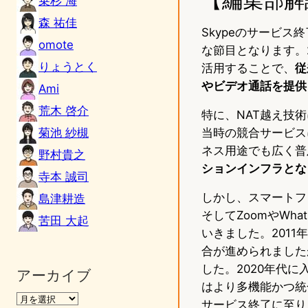
乗杉 海
森 祐佳
Skypeのサービ
omote
な節目となります。2
りょうとく
活用することで、
従
やビデオ通話を提供
Ami
荒木 啓介
特に、NAT越え技
菊池 紗槻
当時の競合サービス
ネス用途でも広く普
野村貴之
ションインフラとな
寺本 誠司
しかし、スマートフ
島津耕造
そしてZoomやWh
苦田 大起
いきました。2011年
合が進められました
した。2020年代に
アーカイブ
はより多機能かつ統
サービス終了に至り