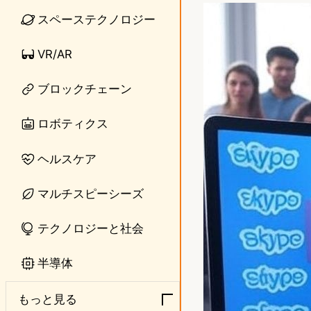
n
s
スペーステクノロジー
e
t
VR/AR
o
ブロックチェーン
d
o
ロボティクス
n
ヘルスケア
マルチスピーシーズ
テクノロジーと社会
半導体
もっと見る