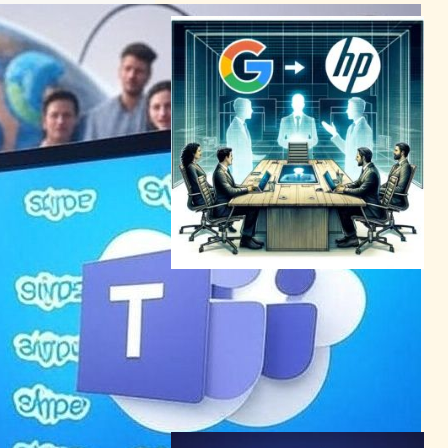
GoogleとHPの「Project
Starline」が商品化へ、ヘッ
ドセット不要の没入型ビデオ
会議
VR/ARニュース
2024年5月15日5:55