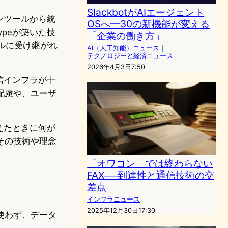
SlackbotがAIエージェント
ンツールから統
OSへ—30の新機能が変える
peが築いた技
「企業の働き方」
ルに受け継がれ
AI（人工知能）ニュース
｜
テクノロジーと経済ニュース
2026年4月3日7:50
信インフラが十
配慮や、ユーザ
えたときに何が
その技術や理念
。
「オワコン」では終わらない
FAX──到達性と通信技術の交
差点
インフラニュース
2025年12月30日17:30
使わず、データ