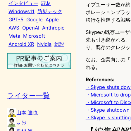
インタビュー
取材
ィブユーザー数が約3
Windows11
防災テック
ボレーションプラット
GPT-5
Google
Apple
移行を推進する戦略
AWS
OpenAI
Anthropic
Skypeの既存ユ
Meta
Microsoft
先も引き継がれる。
Android XR
Nvidia
総説
り、既存のクレジッ
なお、企業向けの「Sk
れる。
References:
・Skype shuts down
ライター一覧
・Microsoft to drop
・Microsoft to Disc
・Skype shutdown on
山本 達也
・Skype is shutting
まお
【編集部解