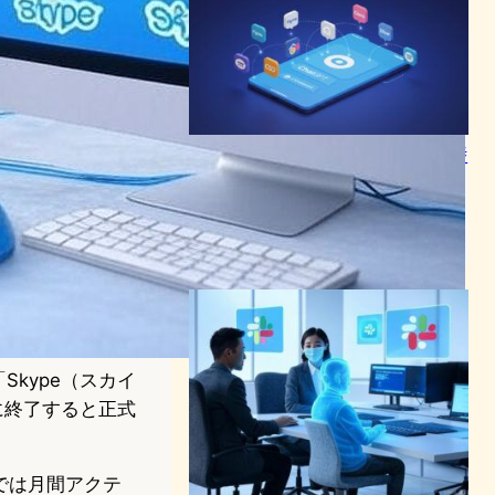
ChatGPT内で全て完結する時
代へ、OpenAIが新SDK発表
しアプリエコシステム構築
AI（人工知能）ニュース
2025年10月7日13:00
Skype（スカイ
に終了すると正式
点では月間アクテ