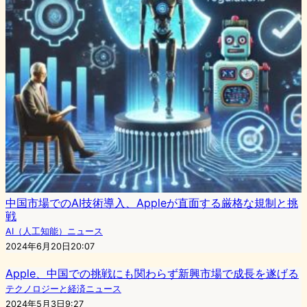
中国市場でのAI技術導入、Appleが直面する厳格な規制と挑
戦
AI（人工知能）ニュース
2024年6月20日20:07
Apple、中国での挑戦にも関わらず新興市場で成長を遂げる
テクノロジーと経済ニュース
2024年5月3日9:27