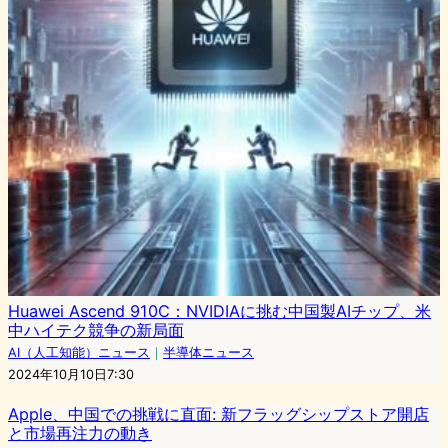
Huawei Ascend 910C：NVIDIAに挑む中国製AIチップ、米
中ハイテク競争の新局面
AI（人工知能）ニュース
｜
半導体ニュース
2024年10月10日7:30
Apple、中国での挑戦に直面: 新フラッグシップストア開店
と市場再注力の動き