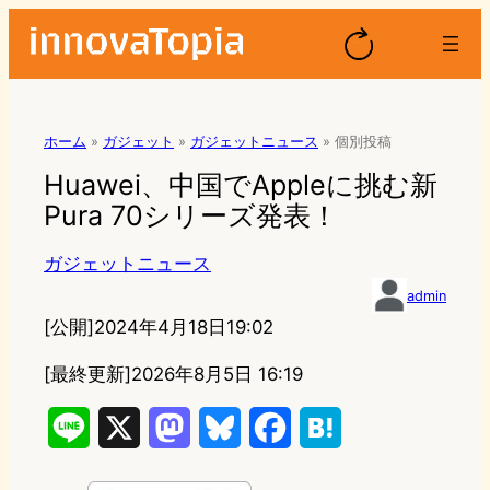
ホーム
»
ガジェット
»
ガジェットニュース
»
個別投稿
Huawei、中国でAppleに挑む新
Pura 70シリーズ発表！
ガジェットニュース
admin
[公開]
2024年4月18日19:02
[最終更新]
2026年8月5日 16:19
L
X
M
B
F
H
i
a
l
a
a