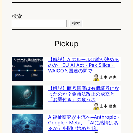
検索
検索
Pickup
【解説】AIのルールは誰が決める
のか｜EU AI Act・Pax Silica・
WAICOと国連の間で
山本 達也
【解説】暗号資産は有価証券にな
ったのか？金商法改正の成立と
「お墨付き」の危うさ
山本 達也
AI福祉研究が主流へ─Anthropic・
Google・Meta、「AIに感情はあ
るか」を問い始めた1年