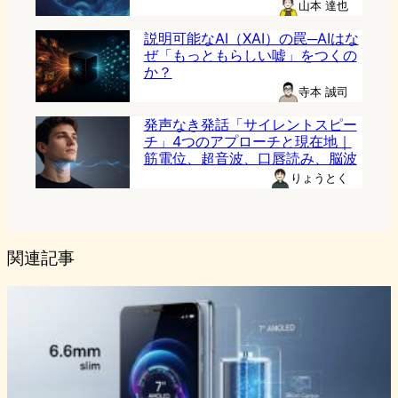
山本 達也
説明可能なAI（XAI）の罠─AIはな
ぜ「もっともらしい嘘」をつくの
か？
寺本 誠司
発声なき発話「サイレントスピー
チ」4つのアプローチと現在地｜
筋電位、超音波、口唇読み、脳波
りょうとく
関連記事