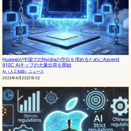
Huaweiが中国でのNvidiaの空白を埋めるためにAscend
910C AIチップの大量出荷を開始
AI（人工知能）ニュース
2025年4月23日16:52