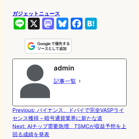
ガジェットニュース
L
X
M
B
F
H
i
a
l
a
a
n
s
u
c
t
e
t
e
e
e
admin
o
s
b
n
記事一覧
d
k
o
a
o
y
o
n
k
Previous:
バイナンス、ドバイで完全VASPライ
センス獲得 – 暗号通貨業界に新たな道
Next:
AIチップ需要急増、TSMCが収益予想を上
回る成績を発表