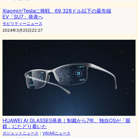
XiaomiがTeslaに挑戦、69,328ドル以下の最先端
EV「SU7」発表へ
モビリティーニュース
2024年3月25日22:27
HUAWEI AI GLASSES発表｜制裁から7年、独自OSが「眼
鏡」にたどり着いた
ガジェットニュース
｜
VR/ARニュース