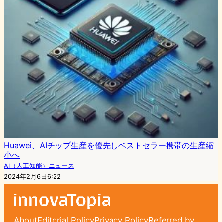
Huawei、AIチップ生産を優先しベストセラー携帯の生産縮
小へ
AI（人工知能）ニュース
2024年2月6日6:22
About
Editorial Policy
Privacy Policy
Referred by