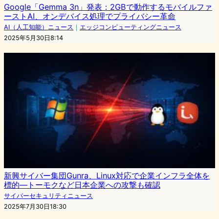
Google「Gemma 3n」発表：2GBで動作するモバイルファ
ーストAI、オンデバイス処理でプライバシー革命
AI（人工知能）ニュース
｜
エッジコンピューティングニュース
2025年5月30日8:14
新興サイバー集団Gunra、Linux対応で企業インフラ全体を
標的—トーモクなど日本企業への攻撃も確認
サイバーセキュリティニュース
2025年7月30日18:30