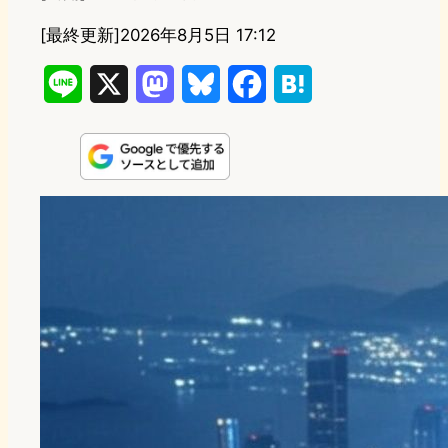
[最終更新]
2026年8月5日 17:12
L
X
M
B
F
H
i
a
l
a
a
n
s
u
c
t
e
t
e
e
e
o
s
b
n
d
k
o
a
o
y
o
n
k