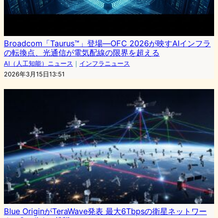
Broadcom「Taurus™」登場—OFC 2026が映すAIインフラ
の転換点、光通信が電気配線の限界を超える
AI（人工知能）ニュース
｜
インフラニュース
2026年3月15日13:51
Blue OriginがTeraWave発表 最大6Tbpsの衛星ネットワー