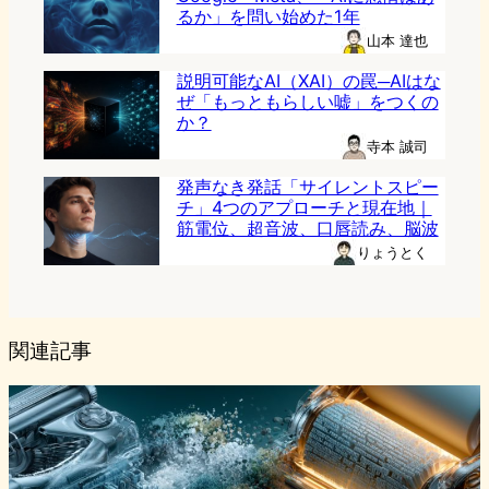
るか」を問い始めた1年
山本 達也
説明可能なAI（XAI）の罠─AIはな
ぜ「もっともらしい嘘」をつくの
か？
寺本 誠司
発声なき発話「サイレントスピー
チ」4つのアプローチと現在地｜
筋電位、超音波、口唇読み、脳波
りょうとく
関連記事