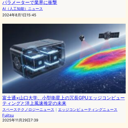
パラメーターで業界に衝撃
AI（人工知能）ニュース
2024年8月1日15:45
富士通×山口大学、小型衛星上の冗長GPUエッジコンピュー
ティングと洋上風速推定の未来
スペーステクノロジーニュース
｜
エッジコンピューティングニュース
Fujitsu
2025年11月29日7:39