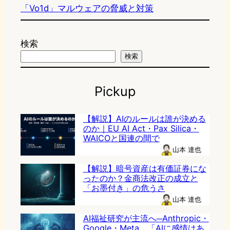
「Vo1d」マルウェアの脅威と対策
検索
検索
Pickup
【解説】AIのルールは誰が決める
のか｜EU AI Act・Pax Silica・
WAICOと国連の間で
山本 達也
【解説】暗号資産は有価証券にな
ったのか？金商法改正の成立と
「お墨付き」の危うさ
山本 達也
AI福祉研究が主流へ─Anthropic・
Google・Meta、「AIに感情はあ