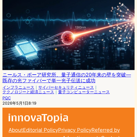
ニールス・ボーア研究所、量子通信の20年来の壁を突破—
既存の光ファイバーで単一光子伝送に成功
インフラニュース
｜
サイバーセキュリティニュース
｜
テクノロジーと経済ニュース
｜
量子コンピューターニュース
PQC
2026年5月1日8:19
About
Editorial Policy
Privacy Policy
Referred by