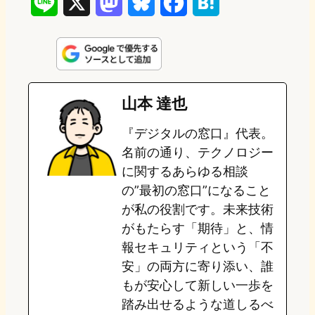
L
X
M
B
F
H
i
a
l
a
a
n
s
u
c
t
e
t
e
e
e
山本 達也
o
s
b
n
『デジタルの窓口』代表。
d
k
o
a
名前の通り、テクノロジー
o
y
o
に関するあらゆる相談
の”最初の窓口”になること
n
k
が私の役割です。未来技術
がもたらす「期待」と、情
報セキュリティという「不
安」の両方に寄り添い、誰
もが安心して新しい一歩を
踏み出せるような道しるべ