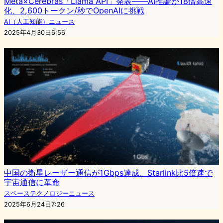
Meta×Cerebras「Llama API」発表――AI推論が18倍高速
化、2,600トークン/秒でOpenAIに挑戦
AI（人工知能）ニュース
2025年4月30日6:56
中国の衛星レーザー通信が1Gbps達成、Starlink比5倍速で
宇宙通信に革命
スペーステクノロジーニュース
2025年6月24日7:26