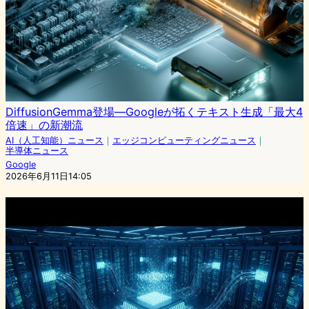
DiffusionGemma登場—Googleが拓くテキスト生成「最大4
倍速」の新潮流
AI（人工知能）ニュース
｜
エッジコンピューティングニュース
｜
半導体ニュース
Google
2026年6月11日14:05