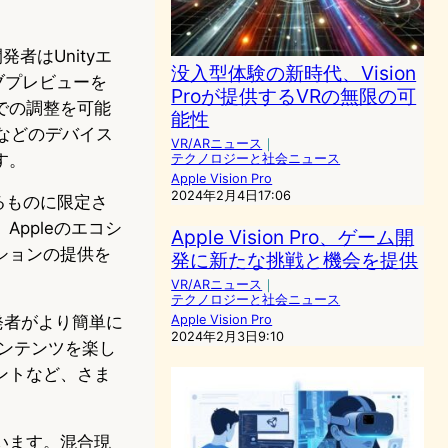
発者はUnityエ
没入型体験の新時代、Vision
ライブプレビューを
Proが提供するVRの無限の可
での調整を可能
能性
などのデバイス
VR/ARニュース
｜
す。
テクノロジーと社会ニュース
Apple Vision Pro
2024年2月4日17:06
いるものに限定さ
ppleのエコシ
Apple Vision Pro、ゲーム開
ションの提供を
発に新たな挑戦と機会を提供
VR/ARニュース
｜
テクノロジーと社会ニュース
発者がより簡単に
Apple Vision Pro
2024年2月3日9:10
ンテンツを楽し
ントなど、さま
います。混合現