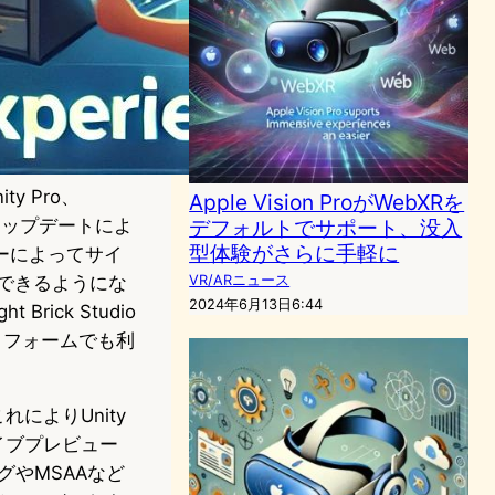
y Pro、
Apple Vision ProがWebXRを
のアップデートによ
デフォルトでサポート、没入
型体験がさらに手軽に
ーによってサイ
成できるようにな
VR/ARニュース
2024年6月13日6:44
Brick Studio
トフォームでも利
これによりUnity
のライブプレビュー
やMSAAなど