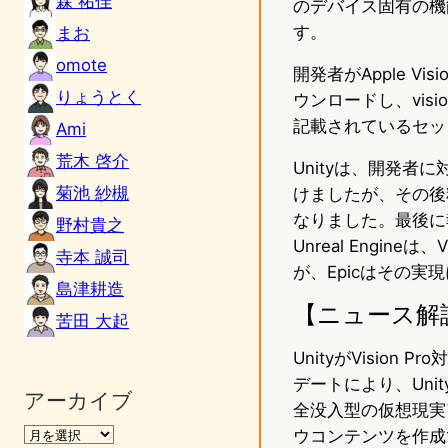
森 祐佳
のデバイス固有の機
す。
まお
omote
開発者がApple Vi
りょうとく
ウンロードし、vis
記載されているセッ
Ami
荒木 啓介
Unityは、開発
菊池 紗槻
けましたが、その後料金
なりました。最後に報
野村貴之
Unreal Engine
寺本 誠司
が、Epicはその
島津耕造
【ニュース解
苦田 大起
UnityがVisio
デートにより、Unity
アーカイブ
全没入型の仮想現実
ウコンテンツを作成で