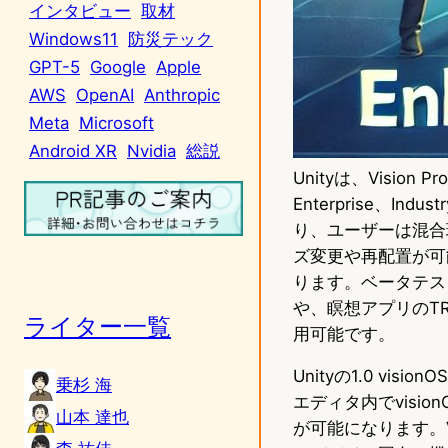
インタビュー
取材
Windows11
防災テック
GPT-5
Google
Apple
AWS
OpenAI
Anthropic
Meta
Microsoft
Android XR
Nvidia
総説
Unityは、Visio
Enterprise、
り、ユーザーは混合
ズ変更や再配置が可
ります。ベータテストには、L
や、瞑想アプリのTR
ライター一覧
用可能です。
Unityの1.0 vis
乗杉 海
エディタ内でvisio
山本 達也
が可能になります。