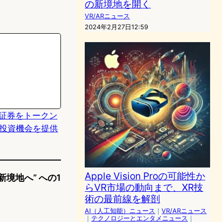
の新境地を開く
VR/ARニュース
2024年2月27日12:59
務省証券をトークン
投資機会を提供
Apple Vision Proの可能性か
新境地へ” への1
らVR市場の動向まで、XR技
術の最前線を解剖
AI（人工知能）ニュース
｜
VR/ARニュース
｜
テクノロジーとエンタメニュース
｜