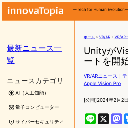
ーTech for Human Evolution
ホーム
»
VR/AR
»
VR/A
最新ニュース一
Unityが
覧
ートを開始
VR/ARニュース
｜
テ
ニュースカテゴリ
Apple Vision Pro
AI（人工知能）
[公開]
2024年2月2日
量子コンピューター
L
X
M
サイバーセキュリティ