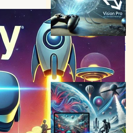
UnityがVision Pro対応ゲーム
エンジン提供開始、XR体験創
造の新時代へ
VR/ARニュース
Apple Vision Pro
2024年2月2日1:24