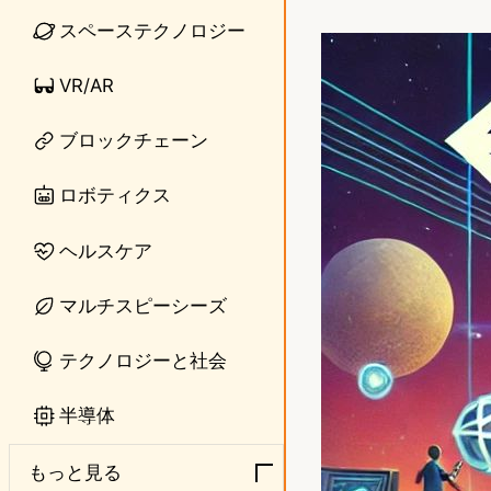
i
a
スペーステクノロジー
n
s
VR/AR
e
t
o
ブロックチェーン
d
ロボティクス
o
ヘルスケア
n
マルチスピーシーズ
テクノロジーと社会
半導体
もっと見る