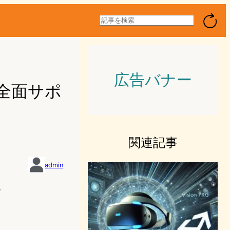
検
索
広告バナー
の全面サポ
関連記事
admin
4