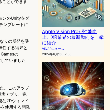
ることができま
ョンのUnityをダ
Sテンプレートに
Apple Vision Proが性能向
上、XR業界の最新動向を一挙
かなりの反発を受
に紹介
oが辞任する結果と
VR/ARニュース
Gamesの
2024年6月18日7:35
を探求していました
ました。このアップ
混合現実アプリ、完
な2Dウィンド
roを使用する開発