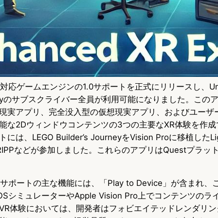
n Pro対応ゲームエンジンの1.0サポートを正式にリリースし、Unit
Industryのサブスクライバー全員が利用可能になりました。こ
現実アプリ、完全没入型の仮想現実アプリ、およびユーザ
能な2Dウィンドウコンテンツの3つの主要なXR体験を作
EGO Builder’s JourneyをVision Proに移植したLight 
IPPなどが参加しました。これらのアプリはQuestプラッ
ionOSサポートの主な機能には、「Play to Device」が含まれ、
nOSシミュレーターやApple Vision Pro上でコンテンツ
VR体験においては、開発者はフォビエイテッドレンダリング