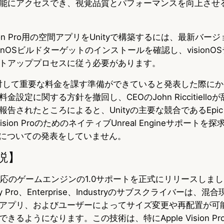
能にアクセスでき、視覚品質とパフォーマンスを向上させ
sion Pro用の空間アプリをUnityで構築するには、最新バージ
ionOSビルドターゲットのインストールを確認し、visionO
トアッププロセスに従う必要があります。
者に対して重要な料金を課す準備ができていると発表した際に
設定に関する方針を撤回し、CEOのJohn Riccitiell
告されたところによると、Unityの主要な競合であるEpic 
は、Vision ProのためのネイティブUnreal Engineサポート
実現についての発表をしていません。
説】
n Pro対応のゲームエンジンの1.0サポートを正式にリリースし
 Pro、Enterprise、Industryのサブスクライバーは、
アプリ、およびユーザーによってサイズ変更や再配置が可能
きるようになります。この技術は、特にApple Vision P