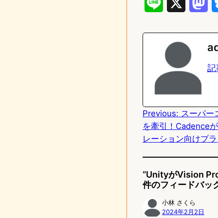
L
X
M
i
a
n
s
a
e
t
記
o
d
Previous:
スーパー
o
を牽引！Cadenc
n
レーション向けプラ
“UnityがVis
件のフィードバッ
小林 さくら
2024年2月2日