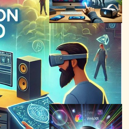
新登場「Surreal Touch」、
Vision Proのゲーム体験を革
新
VR/ARニュース
2024年7月3日20:49
Appleの「Vision Pro」登
場、XR業界に波紋を投じる
VR/ARニュース
｜
テクノロジーとエンタメニュース
Apple Vision Pro
XREAL
2024年2月6日17:56