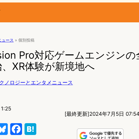
ー
Rニュース
»
個別投稿
Vision Pro対応ゲームエンジン
、XR体験が新境地へ
クノロジーとエンタメニュース
1:25
[最終更新]
2024年7月5日 07:5
B
F
H