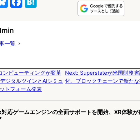
B
F
H
l
a
a
u
c
t
dmin
e
e
e
事一覧
s
b
n
k
o
a
コンピューティングが変革
Next:
Superstateが米国財
y
o
eがデジタルツインとAIシミュ
化、ブロックチェーンで新たな
k
ットフォーム発表
ion Pro対応ゲームエンジンの全面サポートを開始、XR体験が
ク