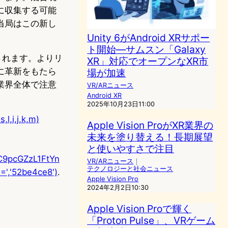
に収集する可能
当局はこの新し
Unity 6がAndroid XRサポー
ト開始―サムスン「Galaxy
されます。よりリ
XR」対応でオープンなXR市
に革新をもたら
場が加速
業界全体で注意
VR/ARニュース
Android XR
2025年10月23日11:00
l,i,j,k,m)
Apple Vision ProがXR業界の
未来を塗り替える！長期展望
と使いやすさで注目
C9pcGZzL1FtYn
VR/ARニュース
｜
テクノロジーと社会ニュース
,'52be4ce8')
.
Apple Vision Pro
2024年2月2日10:30
Apple Vision Proで輝く
「Proton Pulse」、VRゲーム