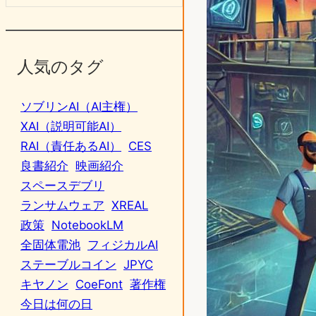
人気のタグ
ソブリンAI（AI主権）
XAI（説明可能AI）
RAI（責任あるAI）
CES
良書紹介
映画紹介
スペースデブリ
ランサムウェア
XREAL
政策
NotebookLM
全固体電池
フィジカルAI
ステーブルコイン
JPYC
キヤノン
CoeFont
著作権
今日は何の日