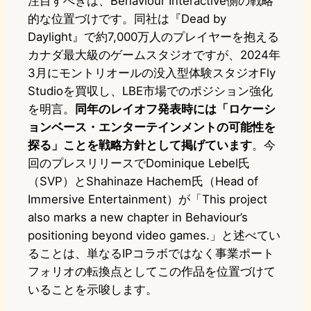
注目すべきは、Behaviour Interactive側の戦略
的な位置づけです。同社は『Dead by
Daylight』で約7,000万人のプレイヤーを抱える
カナダ最大級のゲームスタジオですが、2024年
3月にモントリオールの没入型体験スタジオFly
Studioを買収し、LBE市場でのポジション強化
を明言。
同年のレイオフ発表時には「ロケーシ
ョンベース・エンターテインメントの可能性を
探る」ことを戦略方針として掲げています
。今
回のプレスリリースでDominique Lebel氏
（SVP）とShahinaze Hachem氏（Head of
Immersive Entertainment）が「This project
also marks a new chapter in Behaviour’s
positioning beyond video games.」と述べてい
ることは、単なるIPコラボではなく事業ポート
フォリオの転換点としてこの作品を位置づけて
いることを示唆します。