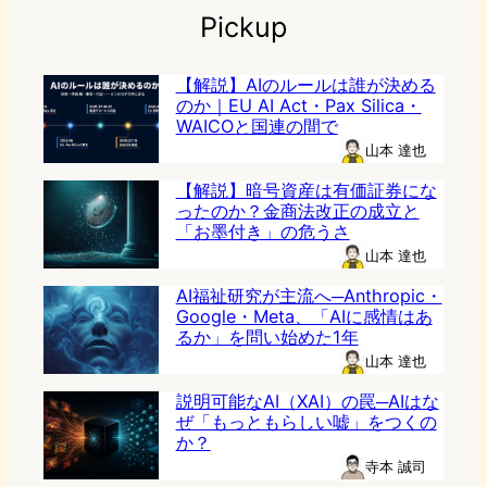
Pickup
【解説】AIのルールは誰が決める
のか｜EU AI Act・Pax Silica・
WAICOと国連の間で
山本 達也
【解説】暗号資産は有価証券にな
ったのか？金商法改正の成立と
「お墨付き」の危うさ
山本 達也
AI福祉研究が主流へ─Anthropic・
Google・Meta、「AIに感情はあ
るか」を問い始めた1年
山本 達也
説明可能なAI（XAI）の罠─AIはな
ぜ「もっともらしい嘘」をつくの
か？
寺本 誠司