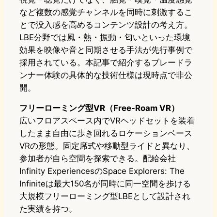
など複数の感覚チャンネルを同時に刺激するこ
とで没入感を高めるコンテンツ設計の考え方。
LBE分野では風・熱・振動・匂いといった環境
効果を映像や音と同期させる手法が先行事例で
採用されている。本記事で紹介するブレードラ
ンナー体験の具体的な技術仕様は現時点で非公
開。
フリーローミング型VR（Free-Roam VR）
広いフロアスペース内でVRヘッドセットを装着
したまま自由に歩き回れるロケーションベース
VRの形態。固定席式や移動型ライドと異なり、
参加者が自ら空間を探索できる。配給会社
Infinity ExperiencesのSpace Explorers: The
Infiniteは最大150名が同時に同一空間を歩ける
大規模フリーローミング型LBEとして設計され
た実績を持つ。