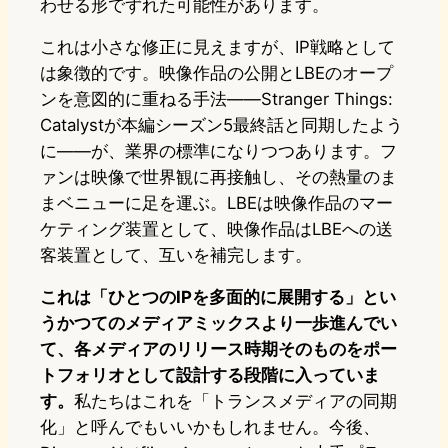
わせる形でずれた可能性があります。
これは小さな修正に見えますが、IP戦略として
は象徴的です。映像作品の公開とLBEのオープ
ンを意図的に重ねる手法——Stranger Things:
Catalystが本編シーズン5最終話と同期したよう
に——が、業界の標準になりつつあります。フ
ァンは映像で世界観に再接触し、その熱量のま
まベニューに足を運ぶ。LBEは映像作品のマー
ケティング装置として、映像作品はLBEへの送
客装置として、互いを補完します。
これは「ひとつのIPを多面的に展開する」とい
うかつてのメディアミックスより一歩進んでい
て、各メディアのリリース時期そのものをポー
トフォリオとして設計する段階に入っていま
す。
私たちはこれを「トランスメディアの同期
化」と呼んでもいいかもしれません。今後、