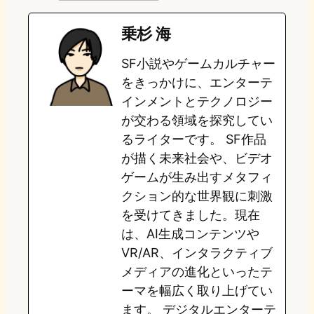
e
t
e
e
e
乗杉 海
o
s
b
n
SF小説やゲームカルチャー
d
k
o
a
をきっかけに、エンターテ
o
y
o
インメントとテクノロジー
が交わる領域を探究してい
n
k
るライターです。 SF作品
が描く未来社会や、ビデオ
ゲームが生み出すメタフィ
クション的な世界観に刺激
を受けてきました。現在
は、AI生成コンテンツや
VR/AR、インタラクティブ
メディアの進化といったテ
ーマを幅広く取り上げてい
ます。 デジタルエンターテ