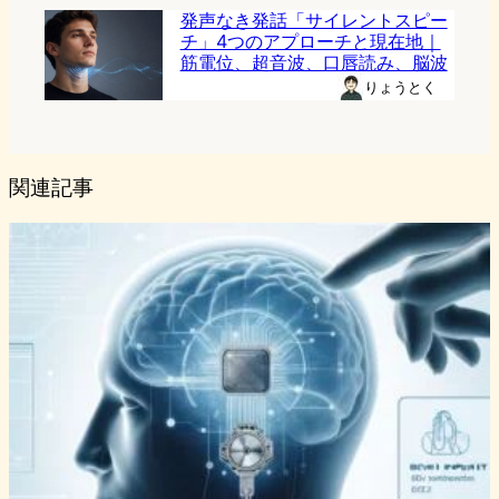
発声なき発話「サイレントスピー
チ」4つのアプローチと現在地｜
筋電位、超音波、口唇読み、脳波
りょうとく
関連記事