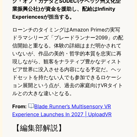
ク・オブ・カナダとSODEC(ケベック州文化企
業振興公社)が資金を援助し、配給はInfinity
Experiencesが担当する。
ローンチのタイミングはAmazon Primeの実写
ドラマシリーズ「ブレードランナー2099」の配
信開始と重なる。体験の詳細はまだ明かされて
いないが、作品の美的・哲学的本質を忠実に再
現しながら、観客をナラティブ豊かなディスト
ピア世界に没入させる内容になる予定だ。ヘッ
ドセットを持たない人でも参加できるロケーシ
ョン展開という点が、過去の家庭向けVRタイト
ルとの大きな違いとなる。
From:
Blade Runner’s Multisensory VR
Experience Launches In 2027 | UploadVR
【編集部解説】