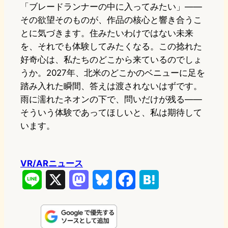
「ブレードランナーの中に入ってみたい」——
その欲望そのものが、作品の核心と響き合うこ
とに気づきます。住みたいわけではない未来
を、それでも体験してみたくなる。この捻れた
好奇心は、私たちのどこから来ているのでしょ
うか。2027年、北米のどこかのベニューに足を
踏み入れた瞬間、答えは渡されないはずです。
雨に濡れたネオンの下で、問いだけが残る——
そういう体験であってほしいと、私は期待して
います。
VR/ARニュース
L
X
M
B
F
H
i
a
l
a
a
n
s
u
c
t