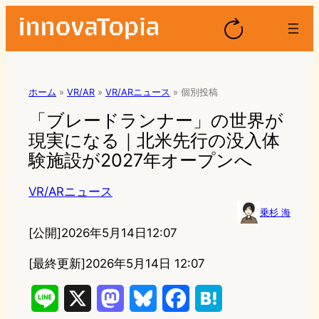
ホーム
»
VR/AR
»
VR/ARニュース
»
個別投稿
「ブレードランナー」の世界が
現実になる｜北米先行の没入体
験施設が2027年オープンへ
VR/ARニュース
乗杉 海
[公開]
2026年5月14日12:07
[最終更新]
2026年5月14日 12:07
L
X
M
B
F
H