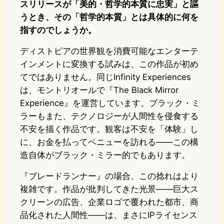
スリリースが「美的・哲学的本質に忠実」と謳
うとき、その「哲学的本質」とは具体的に何を
指すのでしょうか。
ディストピアの世界観を消費可能なエンターテ
インメントに変換する試みは、この作品が初め
てではありません。同じInfinity Experiences
は、モントリオールで『The Black Mirror
Experience』を運営しています。ブラック・ミ
ラーもまた、テクノロジーが人間性を侵食する
不安を描く作品です。観客は不安を「体験」し
に、お金を払ってベニューを訪れる——この構
造自体がブラック・ミラー的でもあります。
『ブレードランナー』の場合、この捻れはより
複雑です。作品が批判してきた光景——巨大ス
クリーンの広告、企業ロゴで覆われた都市、商
品化された人間性——は、まさにIPライセンス