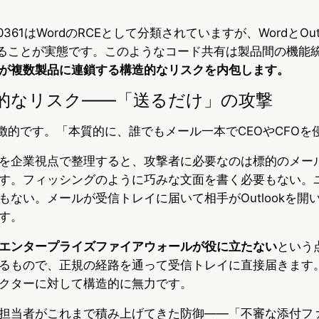
40361はWordのRCEとして分類されていますが、WordとOu
あることが実態です。このようなコード共有は製品間の機能
が複数製品に連鎖する構造的なリスクを内包します。
的なリスク——「送るだけ」の攻撃
象徴的です。「本質的に、誰でもメール一本でCEOやCFOを
を企業視点で整理すると、攻撃者に必要なのは標的のメー
す。フィッシングのように巧みな文面を書く必要もない。
もない。メールが受信トレイに届いて相手がOutlookを開
す。
エンタープライズファイアウォールが役に立たない
という
るもので、正規の経路を通って受信トレイに直接届きます
クターに対して構造的に無力です。
担当者がこれまで積み上げてきた防御——「不審な添付フ