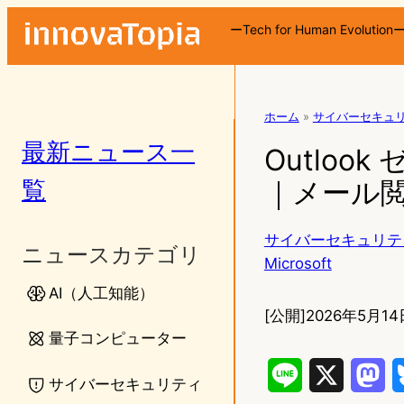
ーTech for Human Evolution
ホーム
»
サイバーセキュ
最新ニュース一
Outlook
覧
｜メール
サイバーセキュリテ
ニュースカテゴリ
Microsoft
AI（人工知能）
[公開]
2026年5月14
量子コンピューター
L
X
M
サイバーセキュリティ