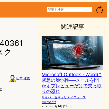
検
索
関連記事
40361
スク
Microsoft Outlook・Wordに
山本 達也
緊急の脆弱性──メールを開
かずプレビューだけで乗っ取
0
りの恐れ
サイバーセキュリティニュース
Microsoft
2026年6月14日14:05