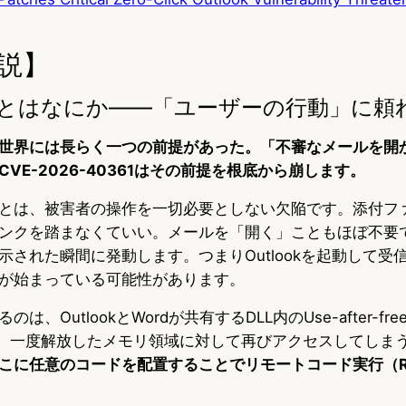
説】
とはなにか——「ユーザーの行動」に頼
世界には長らく一つの前提があった。「不審なメールを開
VE-2026-40361はその前提を根底から崩します。
とは、被害者の操作を一切必要としない欠陥です。添付フ
ンクを踏まなくていい。メールを「開く」こともほぼ不要
示された瞬間に発動します。つまりOutlookを起動して受
が始まっている可能性があります。
、OutlookとWordが共有するDLL内のUse-after-fr
freeとは、一度解放したメモリ領域に対して再びアクセスしてし
こに任意のコードを配置することでリモートコード実行（R