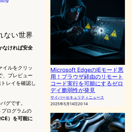
れない世界
かなければ安全
ァイルをクリッ
Microsoft EdgeのIEモード悪
で、プレビュー
用！ブラウザ経由のリモート
コード実行を可能にするゼロ
信トレイを確認し
デイ脆弱性が発見
サイバーセキュリティニュース
eeバグです。
2025年5月14日20:14
まうプログラムの
CE）を可能に