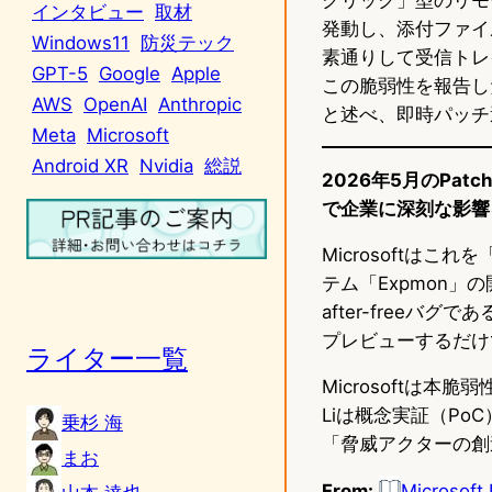
インタビュー
取材
発動し、添付ファイ
Windows11
防災テック
素通りして受信トレ
GPT-5
Google
Apple
この脆弱性を報告し
AWS
OpenAI
Anthropic
と述べ、即時パッチ
Meta
Microsoft
Android XR
Nvidia
総説
2026年5月のPatc
で企業に深刻な影響をお
Microsoftは
テム「Expmon」の開
after-free
プレビューするだけ
ライター一覧
Microsoftは
Liは概念実証（P
乗杉 海
「脅威アクターの創
まお
From:
Microsoft 