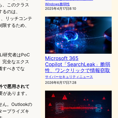
も、このクラス
Windows脆弱性
2025年4月17日8:10
するのは、
り、リッチコンテ
制限するため、
i研究者はPoC
Microsoft 365
。完全なエクス
Copilot「SearchLeak」脆弱
価すべきでな
性、ワンクリックで情報窃取
サイバーセキュリティニュース
2026年6月17日7:28
野外で悪用されて
必要があります。
Outlookの
タープライズキ
す。