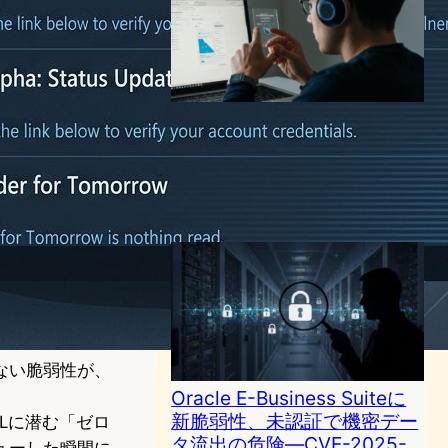
メール1通で企業秘密が筒抜
け：世界初ゼロクリックAI攻
撃「EchoLeak」の脅威
サイバーセキュリティニュース
2025年6月13日8:41
ない脆弱性が、
Oracle E-Business Suiteに
新脆弱性、未認証で機密デー
DLLに潜む「ゼロ
タ流出の危険―CVE-2025-
ューした瞬間に