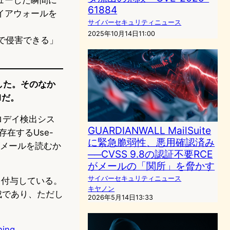
61884
イアウォールを
サイバーセキュリティニュース
。
2025年10月14日11:00
で侵害できる」
適用した。そのなか
1だ。
ゼロデイ検出シス
GUARDIANWALL MailSuite
に存在するUse-
に緊急脆弱性、悪用確認済み
がメールを読むか
──CVSS 9.8の認証不要RCE
がメールの「関所」を脅かす
サイバーセキュリティニュース
価を付与している。
キヤノン
成であり、ただし
2026年5月14日13:33
ning