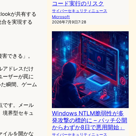
コード実行のリスク
サイバーセキュリティニュース
tlookが共有する
Microsoft
統合を実現する
2026年7月9日7:28
侵害できる」。
ルアドレスだけ
ユーザーが罠に
いた瞬間、ゲーム
点です。メール
Windows NTLM脆弱性が多
。境界型セキュ
発攻撃の標的に – パッチ公開
からわずか8日で悪用開始」
ァイルを開かな
サイバーセキュリティニュース