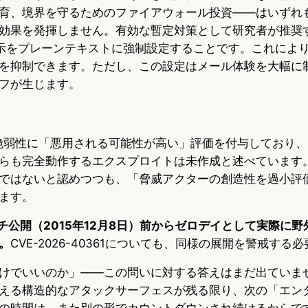
育、境界を守るためのファイアウォール投資——はいずれ
効果を発揮しません。有効な暫定対策として研究者が推奨
ール表示をプレーンテキストに強制設定することです。これによ
を抑制できます。ただし、この設定はメール体験を大幅に
フが生じます。
今回の脆弱性に「悪用される可能性が高い」評価を付与しており、L
らも完全動作するエクスプロイトは未作成と述べています
ではないと認めつつも、「脅威アクターの創造性を過小評
ます。
はパッチ公開（2015年12月8日）前からゼロデイとして実際に
。
CVE-2026-40361についても、同様の展開を警戒する
けでいいのか」——この問いに対する答えはまだ出ていません。
える構造的なアタックサーフェスが残る限り、次の「エン
の時間は、また別の形でカウントダウンされ続けるからで