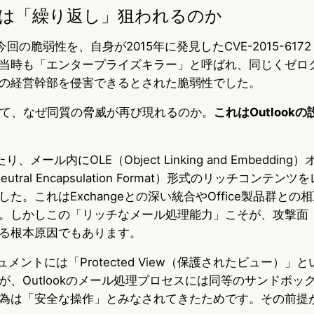
ook は「繰り返し」狙われるのか
iは今回の脆弱性を、自身が2015年に発見したCVE-2015-6172「
当時も「エンタープライズキラー」と呼ばれ、同じくゼロ
の経営幹部を侵害できるとされた脆弱性でした。
経て、なぜ同質の脅威が再び現れるのか。
これはOutlook
り、メール内にOLE（Object Linking and Embeddin
t Neutral Encapsulation Format）形式のリッチコンテ
た。これはExchangeとの深い統合やOffice製品群との
。しかしこの「リッチなメール処理能力」こそが、攻撃面
る根本原因でもあります。
キュメントには「Protected View（保護されたビュー）
が、Outlookのメール処理プロセスには同等のサンドボッ
為は「安全な操作」とみなされてきたためです。その前提