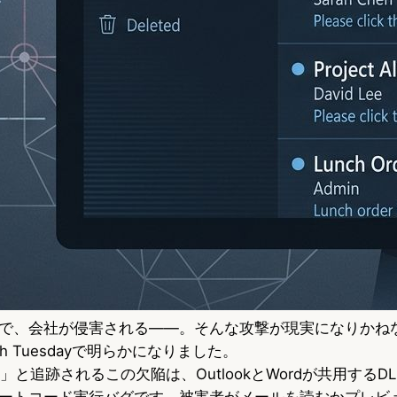
で、会社が侵害される——。そんな攻撃が現実になりかね
atch Tuesdayで明らかになりました。
0361」と追跡されるこの欠陥は、OutlookとWordが共用する
ートコード実行バグです。被害者がメールを読むかプレビ