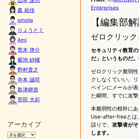
山本 達也
Enterprises
森 祐佳
【編集部解
omote
りょうとく
ゼロクリック
Ami
荒木 啓介
セキュリティ教育の
だ」というものだ。C
菊池 紗槻
野村貴之
ゼロクリック脆弱性
クしなくていい。リ
寺本 誠司
ペインにメールが表
島津耕造
た瞬間、すでに攻撃
苦田 大起
本脆弱性の根幹にあるのは
Use-after-
アーカイブ
誤りで、
攻撃者がそ
します。