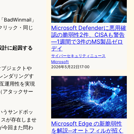
BadWinmail」
Microsoft Defenderに悪用確
クリック・同じ
認の脆弱性2件、CISAも警告
―1週間で3件のMS製品ゼロ
の設計に起因する
デイ
サイバーセキュリティニュース
Microsoft
2026年5月22日17:00
g）オブジェクトや
ンツをレンダリングす
相互運用性を実現
（アタックサー
」というサンドボッ
クスが存在しませ
Microsoft Edge の新脆弱性
が今回また問わ
を解説─オートフィルが招く