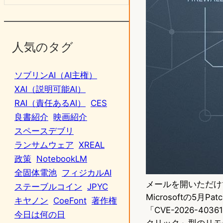
人気のタグ
ソブリンAI（AI主権）
XAI（説明可能AI）
RAI（責任あるAI）
CES
良書紹介
映画紹介
スペースデブリ
ランサムウェア
XREAL
政策
NotebookLM
全固体電池
フィジカルAI
メールを開いただけ
ステーブルコイン
JPYC
Microsoftの5月P
キヤノン
CoeFont
著作権
「CVE-2026-4
今日は何の日
クリック」型のリモ