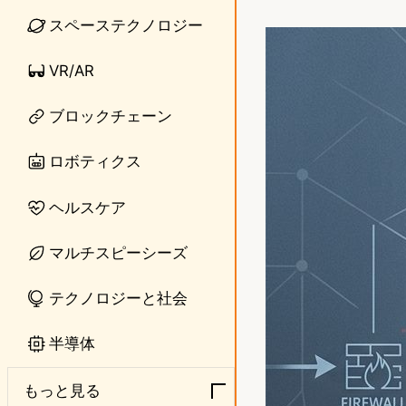
i
a
スペーステクノロジー
n
s
VR/AR
e
t
o
ブロックチェーン
d
ロボティクス
o
ヘルスケア
n
マルチスピーシーズ
テクノロジーと社会
半導体
もっと見る