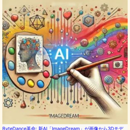
ByteDance革命: 新AI「ImageDream」が画像から3Dモデ