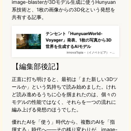
image-blasterが3Dモデル生成に使うHunyuan
系技術と、1枚の画像からの3D化という発想を
共有する記事。
テンセント「HunyuanWorld-
Voyager」発表、1枚の写真から3D
世界を生成するAIモデル
innovaTopia -（イノベトピア） – …
【編集部後記】
正直に打ち明けると、最初は「また新しい3Dツ
ールか」という気持ちで読み始めました。けれ
ど読み進めるうちに心を掴まれたのは、個々の
モデルの性能ではなく、それらを一つの流れに
編み上げる発想のほうでした。
優れたAIを「使う」時代から、複数のAIを「指
揮する」時代へ——その移り変わりが、image-