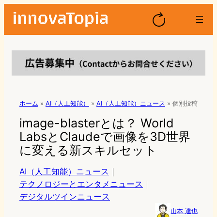
ホーム
»
AI（人工知能）
»
AI（人工知能）ニュース
»
個別投稿
image-blasterとは？ World
LabsとClaudeで画像を3D世界
に変える新スキルセット
AI（人工知能）ニュース
｜
テクノロジーとエンタメニュース
｜
デジタルツインニュース
山本 達也