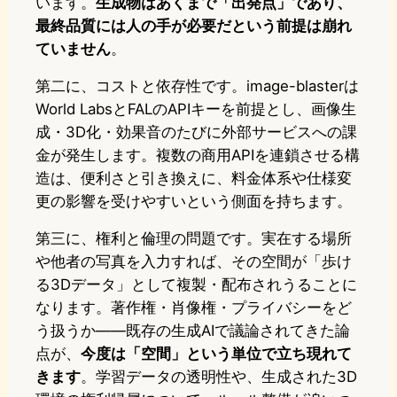
います。
生成物はあくまで「出発点」であり、
最終品質には人の手が必要だという前提は崩れ
ていません
。
第二に、コストと依存性です。image-blasterは
World LabsとFALのAPIキーを前提とし、画像生
成・3D化・効果音のたびに外部サービスへの課
金が発生します。複数の商用APIを連鎖させる構
造は、便利さと引き換えに、料金体系や仕様変
更の影響を受けやすいという側面を持ちます。
第三に、権利と倫理の問題です。実在する場所
や他者の写真を入力すれば、その空間が「歩け
る3Dデータ」として複製・配布されうることに
なります。著作権・肖像権・プライバシーをど
う扱うか——既存の生成AIで議論されてきた論
点が、
今度は「空間」という単位で立ち現れて
きます
。学習データの透明性や、生成された3D