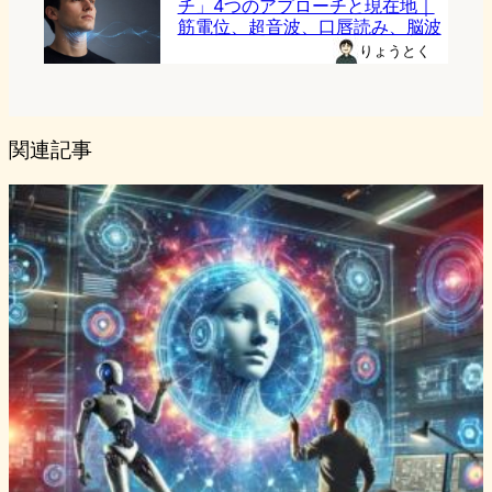
チ」4つのアプローチと現在地｜
筋電位、超音波、口唇読み、脳波
りょうとく
関連記事