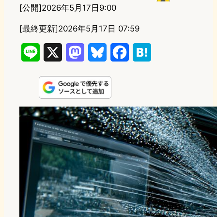
[公開]
2026年5月17日9:00
[最終更新]
2026年5月17日 07:59
L
X
M
B
F
H
i
a
l
a
a
n
s
u
c
t
e
t
e
e
e
o
s
b
n
d
k
o
a
o
y
o
n
k