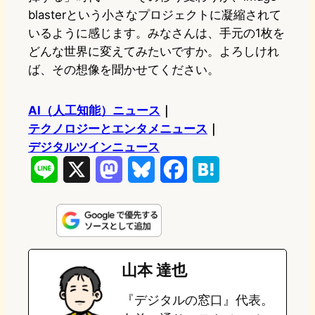
blasterという小さなプロジェクトに凝縮されて
いるように感じます。みなさんは、手元の1枚を
どんな世界に変えてみたいですか。よろしけれ
ば、その想像を聞かせてください。
AI（人工知能）ニュース
｜
テクノロジーとエンタメニュース
｜
デジタルツインニュース
L
X
M
B
F
H
i
a
l
a
a
n
s
u
c
t
e
t
e
e
e
山本 達也
o
s
b
n
『デジタルの窓口』代表。
d
k
o
a