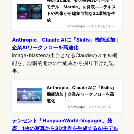
World Labs、初の商用3Dワールド
モデル「Marble」を発表——テキス
トや画像から編集可能な3D環境を生
成
innovaTopia -（イノベトピア） – …
Anthropic、Claude AIに「Skills」機能追加｜
企業AIワークフローを高速化
image-blasterの土台となるClaudeのスキル機
能を、段階的開示の仕組みから掘り下げた記
事。
Anthropic、Claude AIに「Skills」
機能追加｜企業AIワークフローを高
速化
innovaTopia -（イノベトピア） – …
テンセント「HunyuanWorld-Voyager」発
表、1枚の写真から3D世界を生成するAIモデル