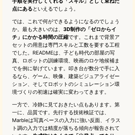
手順を実行してくれる「スキル」として束ねた
点にある
といえるでしょう。
では、これで何ができるようになるのでしょう
か。最も大きいのは、
3D制作の「ゼロからイ
チ」にかかる時間の圧縮
です。これまで背景ア
セットの用意は専門スキルと工数を要する工程
でした。READMEは、子ども時代の部屋の写
真、ロボットの訓練環境、映画のロケ地候補ま
でを例に挙げています。叩き台が数分で手に入
るなら、ゲーム、映像、建築ビジュアライゼー
ション、そしてロボットのシミュレーション環
境づくりの初速は確実に変わってきます。
一方で、冷静に見ておきたい点もあります。第
一に、品質です。先行する技術検証では、
Marbleは写真ベースの入力に強い反面、イラス
ト調の入力では精度が落ちる傾向が報告されて