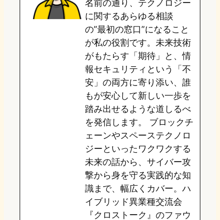
名前の通り、テクノロジー
o
y
o
に関するあらゆる相談
の”最初の窓口”になること
n
k
が私の役割です。未来技術
がもたらす「期待」と、情
報セキュリティという「不
安」の両方に寄り添い、誰
もが安心して新しい一歩を
踏み出せるような道しるべ
を発信します。 ブロックチ
ェーンやスペーステクノロ
ジーといったワクワクする
未来の話から、サイバー攻
撃から身を守る実践的な知
識まで、幅広くカバー。ハ
イブリッド異業種交流会
『クロストーク』のファウ