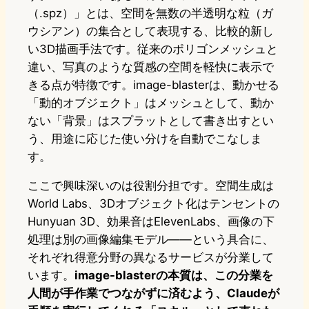
（.spz）」とは、空間を無数の半透明な粒（ガ
ウシアン）の集合として表現する、比較的新し
い3D描画手法です。従来のポリゴンメッシュと
違い、写真のような質感の空間を軽快に表示で
きる点が特徴です。image-blasterは、動かせる
「動的オブジェクト」はメッシュとして、動か
ない「背景」はスプラットとして書き出すとい
う、用途に応じた使い分けを自動でこなしま
す。
ここで興味深いのは役割分担です。空間生成は
World Labs、3Dオブジェクト化はテンセントの
Hunyuan 3D、効果音はElevenLabs、画像の下
処理は別の画像編集モデル——という具合に、
それぞれ得意分野の異なるサービスが分業して
います。
image-blasterの本質は、この分業を
人間が手作業でつながずに済むよう、Claudeが