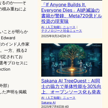
なるのか——そ
「If Anyone Builds It,
の積み重ねによ
Everyone Dies」AI絶滅論の
書籍が警鐘、Meta720億ドル
投資の現実味
AI（人工知能）ニュース
｜
テクノロジーと社会ニュース
ないことが明らか
2025年9月24日6:21
dward
門受賞のインド人作家
います。一方、残る2
」と判定されてお
選考プロセスに
ction
Sakana AI TreeQuest：AI同
外部）
士の協力で単体性能を30%向
上、オープンソース化も発表
した声明を掲載
AI（人工知能）ニュース
Sakana AI
2025年7月6日8:40