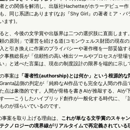
との関係を解消し、出版社Hachetteがホラーデビュー作『Sh
、同じ系譜にあります(なお『Shy Girl』の著者ミア・
います)。
ると、今後の文学賞や出版界は二つの選択肢に直面します。
頼の原則」で運営を続ける道(コモンウェルス財団の現在の
入と引き換えに作家のプライバシーや著作権を一部妥協す
ク事務総長が「信頼性の高い検出ツールやプロセスが登場
い」と述べた言葉は、現在の制度設計の限界を端的に示し
の事案は
「著者性(authorship)とは何か」という根源的
Granta誌側の判定が「純粋なAI作品でも完全な人間の作
た点は象徴的です。人間が骨格を書きAIが推敲する、AIが
す——こうしたハイブリッド創作が一般化する時代に、「
ものが揺らいでいるのです。
が今この事案を取り上げる理由は、
これが単なる文学賞のスキャ
テクノロジーの境界線がリアルタイムで再定義されている