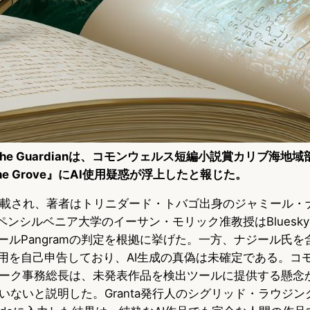
、The Guardianは、コモンウェルス短編小説賞カリブ海地
in the Grove』にAI使用疑惑が浮上したと報じた。
に掲載され、著者はトリニダード・トバゴ出身のジャミール・ナジ
。ペンシルベニア大学のイーサン・モリック准教授はBlueskyで
ツールPangramの判定を根拠に挙げた。一方、ナジール氏
使用を自己申告しており、AI生成の真偽は未確定である。コ
ーク事務総長は、未発表作品を検出ツールに提供する懸念か
いないと説明した。Granta発行人のシグリッド・ラウジ