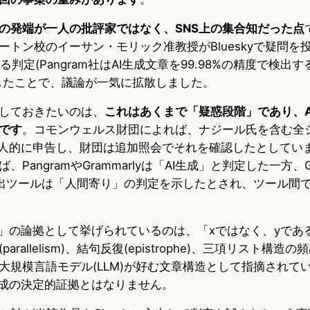
の発端が一人の批評家ではなく、SNS上の集合知だった点
トン校のイーサン・モリック准教授がBlueskyで疑問を投
よる判定(Pangram社はAI生成文章を99.98%の精度で検
したことで、議論が一気に拡散しました。
しておきたいのは、
これはあくまで「疑惑段階」であり、A
です
。コモンウェルス財団によれば、ナジール氏を含む全
個人的に申告し、財団は追加照会でそれを確認したとしてい
PangramやGrammarlyは「AI生成」と判定した一方、GP
別の検出ツールは「人間寄り」の判定を示したとされ、ツール間
さ」の論拠として挙げられているのは、「xではなく、yであ
rallelism)、結句反復(epistrophe)、三項リスト構
大規模言語モデル(LLM)が好む文章構造として指摘されて
生成の決定的証拠とはなりません。