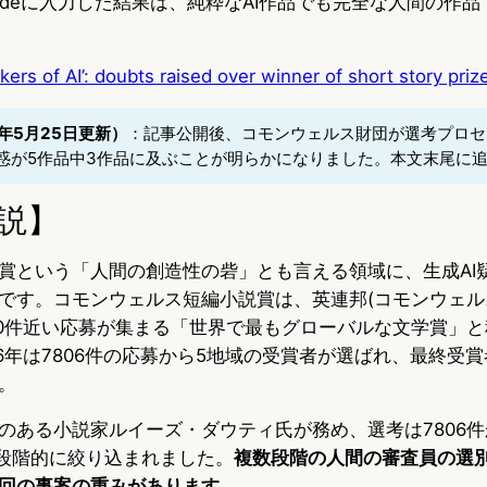
audeに入力した結果は、純粋なAI作品でも完全な人間の作
ers of AI’: doubts raised over winner of short story priz
年5月25日更新）
：記事公開後、コモンウェルス財団が選考プロセ
疑惑が5作品中3作品に及ぶことが明らかになりました。本文末尾に
説】
賞という「人間の創造性の砦」とも言える領域に、生成AI
です。コモンウェルス短編小説賞は、英連邦(コモンウェル
00件近い応募が集まる「世界で最もグローバルな文学賞」
6年は7806件の応募から5地域の受賞者が選ばれ、最終受賞
。
のある小説家ルイーズ・ダウティ氏が務め、選考は7806件
と段階的に絞り込まれました。
複数段階の人間の審査員の選
回の事案の重みがあります
。