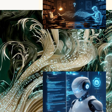
AI文学が人間を超えた日 –
ChatGPT生成作品を読者が支
持、著作権法に影響も
AI（人工知能）ニュース
｜
テクノロジーと社会ニュース
著作権
2025年10月22日7:29