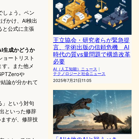
でしょう。ペン
げかけ、AI検出
出すると公式に主張
王立協会・研究者らが緊急提
言、学術出版の信頼危機 AI
I生成かどうか
時代の質vs量問題で構造改革
ショートリスト
必要
ます。また他メ
AI（人工知能）ニュース
｜
TZeroや
テクノロジーと社会ニュース
2025年7月21日11:05
で結論が分かれて
る」という対句
造の頻出といった修辞
いますが、修辞技