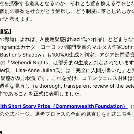
造性を拡張する道具となるのか、それとも置き換える存在と
個別の事案を社会がどう解釈し、どう制度に落とし込むか
だと考えます。
 追記】
の報道によれば、AI使用疑惑はNazir氏の作品にとどまら
ngramはカナダ・ヨーロッパ部門受賞のマルタ人作家John E
he Bastion’s Shadow」も100%AI生成と判定。アジア部
rayil氏の「Mehendi Nights」は部分的AI生成と判定されて
 Miller氏、Lisa-Anne Julien氏）は「完全に人間が書いた
に疑惑が及ぶ状況です。これを受け、コモンウェルス財団は
（a thorough, transparent review of the sele
実施中であることを正式に表明しました。
h Short Story Prize（Commonwealth Foundation）
（
の公式ページ。選考プロセスの全面的見直しを正式に表明