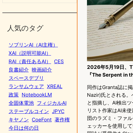
人気のタグ
ソブリンAI（AI主権）
XAI（説明可能AI）
RAI（責任あるAI）
CES
2026年5月19日
良書紹介
映画紹介
『The Serpent 
スペースデブリ
ランサムウェア
XREAL
同作はGranta誌
政策
NotebookLM
Nazir)氏とされる
と指摘し、AI検出
全固体電池
フィジカルAI
リスト作家はAI未
ステーブルコイン
JPYC
団のラズミ・ファル
キヤノン
CoeFont
著作権
ェッカーを使用して
今日は何の日