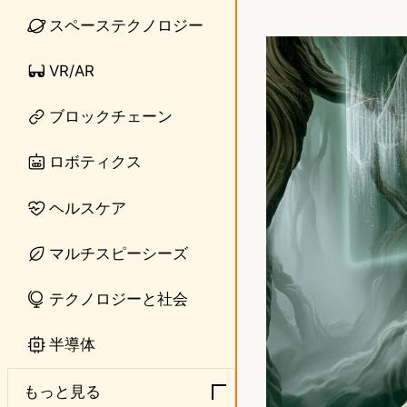
i
a
スペーステクノロジー
n
s
VR/AR
e
t
ブロックチェーン
o
d
ロボティクス
o
ヘルスケア
n
マルチスピーシーズ
テクノロジーと社会
半導体
もっと見る