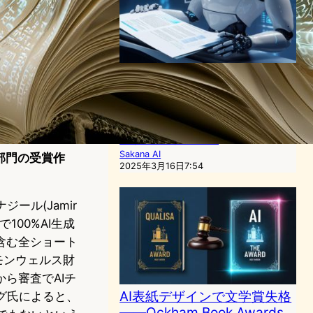
Sakana AI、世界初のAI生成
論文が査読通過 – 科学研究の
未来を変える日本発の技術革
新
AI（人工知能）ニュース
Sakana AI
域部門の受賞作
2025年3月16日7:54
ール(Jamir
100%AI生成
を含む全ショート
モンウェルス財
ら審査でAIチ
AI表紙デザインで文学賞失格
ング氏によると、
——Ockham Book Awards