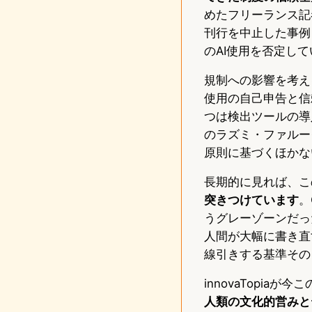
めたフリーランス記者
刊行を中止した事例も
のAI使用を否定して
規制への影響を考え
使用の自己申告と信
つは検出ツールの導
のラズミ・ファルー
原則に基づくほかな
長期的に見れば、こ
突きつけています
。
うグレーゾーンだっ
人間が大幅に書き直
線引きする基準その
innovaTopia
人類の文化的営みと