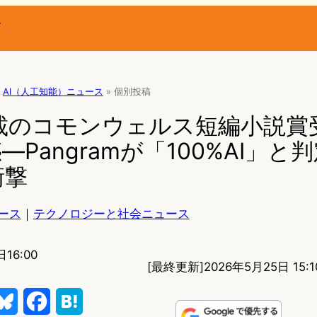
ー
AI（人工知能）ニュース
»
個別投稿
a掲載のコモンウェルス短編小説
—Pangramが「100%AI」と
衝撃
ース
｜
テクノロジーと社会ニュース
16:00
[最終更新]
2026年5月25日 15:1
B
F
H