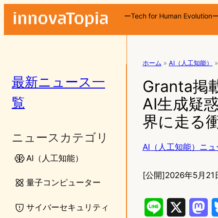
ーTech for Human Evolution
ホーム
»
AI（人工知能）
»
最新ニュース一
Grant
覧
AI生成疑惑
界に走る
ニュースカテゴリ
AI（人工知能）ニュ
AI（人工知能）
[公開]
2026年5月21日
量子コンピューター
サイバーセキュリティ
L
X
M