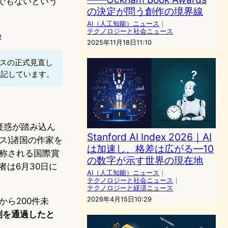
品でもないという
の決定が問う創作の境界線
AI（人工知能）ニュース
｜
テクノロジーと社会ニュース
e
2025年11月18日11:10
スの正式見直し
追記しています。
疑惑が踏み込ん
Stanford AI Index 2026｜AI
ス)諸国の作家を
は加速し、格差は広がる—10
と称される国際賞
の数字が示す世界の現在地
者は6月30日に
AI（人工知能）ニュース
｜
テクノロジーと社会ニュース
｜
テクノロジーと経済ニュース
2026年4月15日10:29
から200件未
別を通過したと