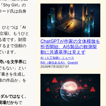
y Girl』の
バラード氏は自身
ひとつは「AI
立場)、もうひと
る道です。財団
ChatGPTが作家の文体模倣を
するまで信頼の
拒否開始、AI5製品の観測挙
動に共通基準は見えず
ています。
AI（人工知能）ニュース
な問いを文学界に
RAI（責任あるAI）
OpenAI
2026年7月30日7:07
品でもない」とい
下書きを生成し
誰の作品か」を
ンダルではなく、
現場だから
で