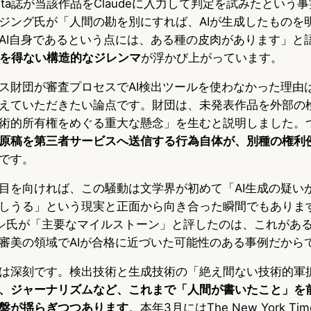
nta誌が当該作品をClaudeに入力して判定を試みたという
ジング氏が「人間の勘を別にすれば、AIが生成したものを
AI自身であるという点には、ある種の皮肉があります」と
るを得ない構造的なジレンマ
が浮かび上がっています。
財団が審査プロセスでAI検出ツールを使わなかった理由は、in
えていただきたい論点です。財団は、未発表作品を外部の
術的所有権をめぐる重大な懸念」を生むと説明しました。
原稿を第三者サービスへ送信する行為自体が、別種の権利
です。
目を向ければ、この騒動は文学界が初めて「AI生成の疑い
しうる」という現実と正面から向き合った瞬間でもあります
シ氏が「主要なマイルストーン」と評したのは、これがあ
審美の領域でAIが合格に近づいた可能性のある事例だから
は深刻です。検出技術と生成技術の「絶え間ない技術的軍
、ジャーナリズムなど、これまで「人間が書いたこと」を
盤が揺らぎつつあります
。本年3月にはThe New York Ti