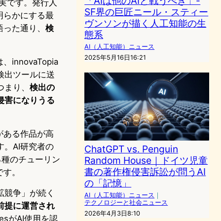
「AIは他のAIと戦うべき」-
事実です。発行人
SF界の巨匠ニール・スティー
明らかにする最
ヴンソンが描く人工知能の生
語った通り、
検
態系
AI（人工知能）ニュース
2025年5月16日16:21
novaTopia
検出ツールに送
つまり、
検出の
侵害になりうる
がある作品が高
。AI研究者の
ChatGPT vs. Penguin
る種のチューリン
Random House｜ドイツ児童
書の著作権侵害訴訟が問うAI
です。
の「記憶」
拡競争」が続く
AI（人工知能）ニュース
｜
テクノロジーと社会ニュース
前提に運営され
2026年4月3日8:10
mesがAI使用を認