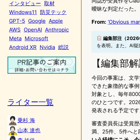
同誌が受賞作をCl
インタビュー
取材
曖昧な判定だった。
Windows11
防災テック
GPT-5
Google
Apple
From:
‘Obvious mark
AWS
OpenAI
Anthropic
編集部注（2026
Meta
Microsoft
を表明。また、AI
Android XR
Nvidia
総説
【編集部解
今回の事案は、文学
できた象徴的な事例
対象とし、毎年80
ライター一覧
のひとつです。202
発表される予定です
乗杉 海
審査委員長は受賞歴
山本 達也
満、25件、5件へ
いう経緯にこそ、今