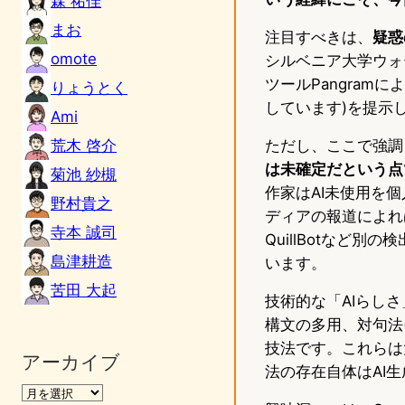
森 祐佳
まお
注目すべきは、
疑惑
omote
シルベニア大学ウォー
ツールPangramに
りょうとく
しています)を提示
Ami
荒木 啓介
ただし、ここで強調
は未確定だという点
菊池 紗槻
作家はAI未使用を
野村貴之
ディアの報道によれば、
寺本 誠司
QuillBotなど
島津耕造
います。
苦田 大起
技術的な「AIらし
構文の多用、対句法(pa
技法です。これらは
アーカイブ
法の存在自体はAI