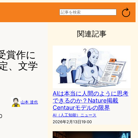
検
索
関連記事
賞受賞作に
判定、文学
AIは本当に人間のように思考
できるのか？Nature掲載
山本 達也
Centaurモデルの限界
AI（人工知能）ニュース
0
2026年2月13日19:00