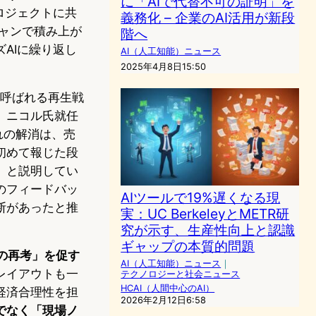
に「AIで代替不可の証明」を
ロジェクトに共
義務化 – 企業のAI活用が新段
ャンで積み上が
階へ
AIに繰り返し
AI（人工知能）ニュース
2025年4月8日15:50
」と呼ばれる再生戦
、ニコル氏就任
れの解消は、売
を初めて報じた段
」と説明してい
のフィードバッ
AIツールで19%遅くなる現
断があったと推
実：UC BerkeleyとMETR研
究が示す、生産性向上と認識
ギャップの本質的問題
件の再考」を促す
AI（人工知能）ニュース
｜
レイアウトも一
テクノロジーと社会ニュース
HCAI（人間中心のAI）
経済合理性を担
2026年2月12日6:58
でなく「現場ノ