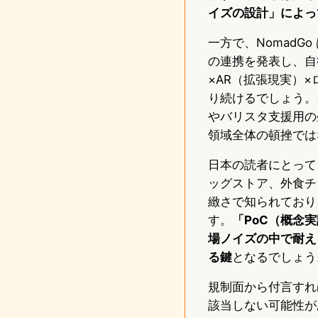
イズの設計」によっ
一方で、NomadG
の連携を発表し、自
×AR（拡張現実）
り続けるでしょう。
やバリスタ支援用の生成
領域全体の頓挫では
日本の読者にとって
ッグストア、外食チ
緻さで知られており
す。
「PoC（概念
場ノイズの中で耐え
る鍵
となるでしょう
規制面から付言すれば
該当しない可能性が