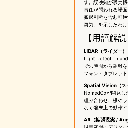
す。誤検知が販売機
責任が問われる場面
撤退判断を含む可逆
勇気」を示したわけ
【用語解説
LiDAR（ライダー）
Light Detect
での時間から距離を
フォン・タブレット
Spatial Visi
NomadGoが開
組み合わせ、棚やラ
なく端末上で動作す
AR（拡張現実 / Augm
現実空間にデジタル