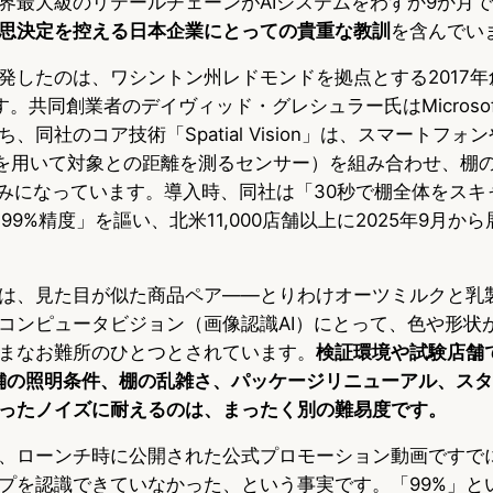
界最大級のリテールチェーンがAIシステムをわずか9か月
思決定を控える日本企業にとっての貴重な教訓
を含んでい
発したのは、ワシントン州レドモンドを拠点とする2017
です。共同創業者のデイヴィッド・グレシュラー氏はMicroso
、同社のコア技術「Spatial Vision」は、スマートフォ
（光を用いて対象との距離を測るセンサー）を組み合わせ、棚
組みになっています。導入時、同社は「30秒で棚全体をスキ
し99%精度」を謳い、北米11,000店舗以上に2025年9月か
は、見た目が似た商品ペア——とりわけオーツミルクと乳
コンピュータビジョン（画像認識AI）にとって、色や形状
まなお難所のひとつとされています。
検証環境や試験店舗で
舗の照明条件、棚の乱雑さ、パッケージリニューアル、ス
ったノイズに耐えるのは、まったく別の難易度です。
、ローンチ時に公開された公式プロモーション動画ですで
プを認識できていなかった、という事実です。「99%」と