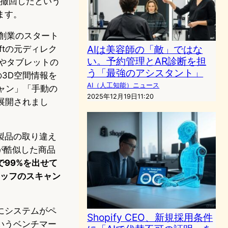
で撤回したという
ます。
年創業のスタート
AIは美容師の「敵」ではな
ftの元ディレク
い。予約管理とAR診断を担
ンやタブレットの
う「最強のアシスタント」
の3D空間情報を
AI（人工知能）ニュース
ャン」「手動の
2025年12月19日11:20
ら展開されまし
製品の取り違え
が酷似した商品
99%を出せて
タッフのスキャン
にシステムがペ
Shopify CEO、新規採用条件
いうベンチマー