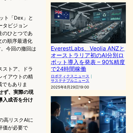
ット「Dex」と
ータビジョン
性のひとつであ
文の順序最適化
EverestLabs、Veolia ANZと
です。今回の撤回は
オーストラリア初のAI分別ロ
ボット導入を発表 – 90%精度
で24時間稼働
スストア、ドラ
レイアウトの精
ロボティクスニュース
｜
サステナブルニュース
域でもありま
2025年8月29日19:00
せず、実際の現
導入成否を分け
の高リスクAIに
評価が必要で