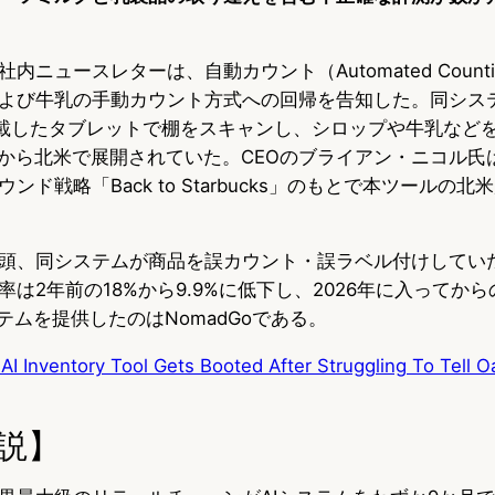
の社内ニュースレターは、自動カウント（Automated Coun
よび牛乳の手動カウント方式への回帰を告知した。同シス
を搭載したタブレットで棚をスキャンし、シロップや牛乳など
月から北米で展開されていた。CEOのブライアン・ニコル氏は
ンド戦略「Back to Starbucks」のもとで本ツールの
26年初頭、同システムが商品を誤カウント・誤ラベル付けして
は2年前の18%から9.9%に低下し、2026年に入ってから
テムを提供したのはNomadGoである。
AI Inventory Tool Gets Booted After Struggling To Tell O
説】