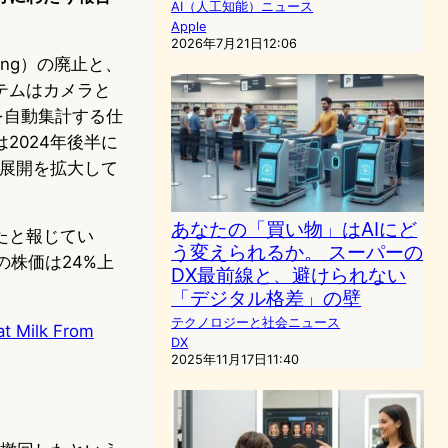
AI（人工知能）ニュース
Apple
2026年7月21日12:06
ting）の廃止と、
テムはカメラと
を自動集計する仕
2024年後半に
北米展開を拡大して
あなたの「買い物」はAIにど
いたと報じてい
う変えられるか。 スーパーの
の株価は24%上
DX最前線と、避けられない
「デジタル格差」の壁
テクノロジーと社会ニュース
at Milk From
DX
2025年11月17日11:40