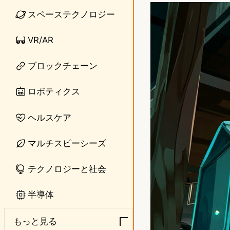
n
s
スペーステクノロジー
e
t
VR/AR
o
ブロックチェーン
d
o
ロボティクス
n
ヘルスケア
マルチスピーシーズ
テクノロジーと社会
半導体
もっと見る