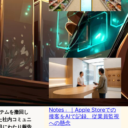
【イオンリテール】生成AI活
用「AIアシスタント」導入
へ、390店舗で次世代型従業
員マニュアルを実装
AI（人工知能）ニュース
2025年5月15日17:58
Appleの接客記録AI「Live
Notes」｜Apple Storeでの
ステムを撤回し
接客をAIで記録、従業員監視
した社内コミュニ
への懸念
月にわたり報告