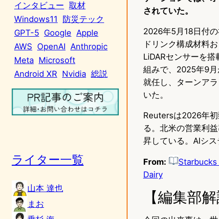
インタビュー
取材
されていた。
Windows11
防災テック
2026年5月18日付
GPT-5
Google
Apple
ドリンク構成材料お
AWS
OpenAI
Anthropic
LiDARセンサー
Meta
Microsoft
組みで、2025年9
Android XR
Nvidia
総説
就任し、ターンアラウ
いた。
Reutersは20
る。北米の営業利益率
昇している。AIシス
ライター一覧
From:
Starbucks 
Dairy
山本 達也
【編集部解
まお