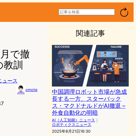
検
索
関連記事
か月で撤
の教訓
ニュース
omote
中国調理ロボット市場が急成
長する一方、スターバック
37
ス・マクドナルドがAI撤退 –
外食自動化の明暗
AI（人工知能）ニュース
｜
ロボティクスニュース
2025年8月21日16:30