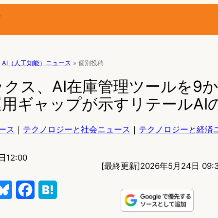
ー
AI（人工知能）ニュース
»
個別投稿
クス、AI在庫管理ツールを9
用ギャップが示すリテールAI
ース
｜
テクノロジーと社会ニュース
｜
テクノロジーと経済
日12:00
[最終更新]
2026年5月24日 09:
B
F
H
l
a
a