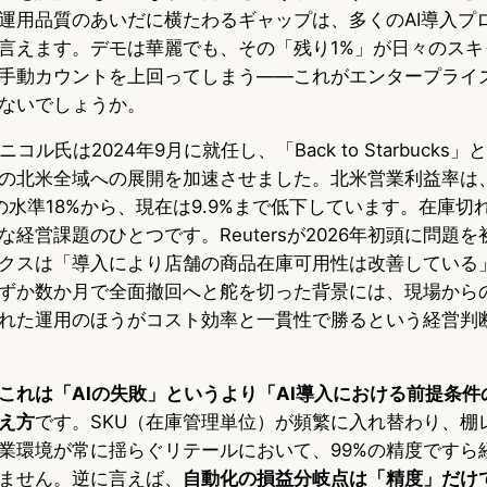
運用品質のあいだに横たわるギャップは、多くのAI導入プ
言えます。デモは華麗でも、その「残り1%」が日々のスキ
手動カウントを上回ってしまう——これがエンタープライズ
ないでしょうか。
コル氏は2024年9月に就任し、「Back to Starbucks
の北米全域への展開を加速させました。北米営業利益率は
の水準18%から、現在は9.9%まで低下しています。在庫切
経営課題のひとつです。Reutersが2026年初頭に問題
クスは「導入により店舗の商品在庫可用性は改善している
ずか数か月で全面撤回へと舵を切った背景には、現場から
れた運用のほうがコスト効率と一貫性で勝るという経営判
これは「AIの失敗」というより「AI導入における前提条
え方
です。SKU（在庫管理単位）が頻繁に入れ替わり、棚
業環境が常に揺らぐリテールにおいて、99%の精度ですら
ません。逆に言えば、
自動化の損益分岐点は「精度」だけ