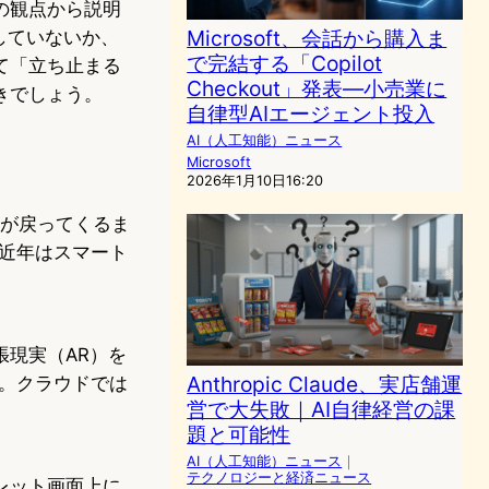
の観点から説明
Microsoft、会話から購入ま
していないか、
で完結する「Copilot
て「立ち止まる
Checkout」発表―小売業に
きでしょう。
自律型AIエージェント投入
AI（人工知能）ニュース
Microsoft
2026年1月10日16:20
反射光が戻ってくるま
近年はスマート
張現実（AR）を
Anthropic Claude、実店舗運
。クラウドでは
営で大失敗｜AI自律経営の課
題と可能性
AI（人工知能）ニュース
｜
テクノロジーと経済ニュース
レット画面上に