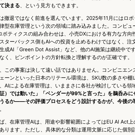
て決まる
、という見方もできます。
o は撤退ではなく前進を選んでいます。2025年11月にはロボ
律型在庫管理という次の領域に踏み込みました。コンピュ
×ロボティクスの組み合わせは、小売DXにおける有力な方向
スターバックス側もAIへの投資を止めるわけではなく、注
AI「Green Dot Assist」など、他のAI施策は継続中
なく、ピンポイントの方針転換と理解するのが正確です。
、この事案は決して遠い話ではありません。コンビニエン
ェーンといった日本のリテール環境は、SKU数の多さや棚
、AIによる在庫管理は、いままさに各社が検討している領
実証）では動いた」「ベンダーが99%と言った」を鵜呑みに
うるか——その評価プロセスをどう設計するかが、今後の
。
、在庫管理AIは、用途や影響範囲によってはEU AI Act上
あります。ただし、具体的な分類は運用文脈に応じた個別