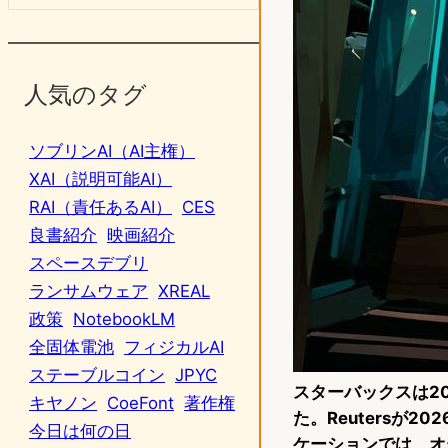
人気のタグ
ソブリンAI（AI主権）
XAI（説明可能AI）
RAI（責任あるAI）
CES
良書紹介
映画紹介
スペースデブリ
ランサムウェア
XREAL
政策
NotebookLM
全固体電池
フィジカルAI
ステーブルコイン
JPYC
スターバックスは2
キヤノン
CoeFont
著作権
た。Reutersが2
今日は何の日
ケーションでは、オ