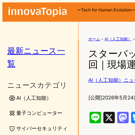
ーTech for Human Evolution
ホーム
»
AI（人工知能）
»
最新ニュース一
スターバッ
覧
回｜現場運
AI（人工知能）ニュ
ニュースカテゴリ
[公開]
2026年5月24
AI（人工知能）
量子コンピューター
L
X
M
サイバーセキュリティ
i
a