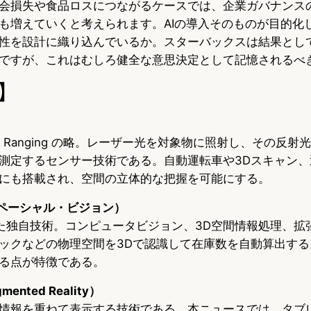
会損失や食品ロスにつながるケースでは、企業ガバナンス
も増えていくと考えられます。AIの導入そのものが目的化
性を設計に織り込んでいるか。スターバックスは結果とし
ですが、これはむしろ健全な意思決定として記憶されるべ
】
ion and Ranging の略。レーザー光を対象物に照射し、その
測定するセンサー技術である。自動運転車や3Dスキャン、
にも搭載され、空間の立体的な把握を可能にする。
on（スペーシャル・ビジョン）
発した独自技術。コンピュータビジョン、3D空間情報処理、拡
ックなどの物理空間を3Dで認識して在庫数を自動算出する
る点が特徴である。
ented Reality）
情報を重ねて表示する技術である。本ニュースでは、タブ