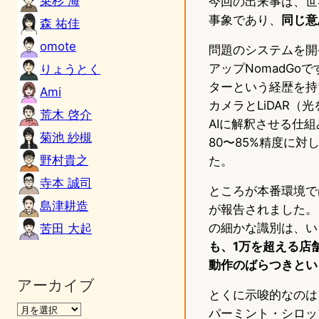
乗杉 海
今回の出来事は、世
事象であり、
同じ意
森 祐佳
omote
問題のシステムを開
アップNomadGo
りょうとく
ターという経歴を持ち
Ami
カメラとLiDAR
荒木 啓介
AIに解釈させる仕
菊池 紗槻
80〜85%精度に対
野村貴之
た。
寺本 誠司
ところが本番環境で
島津耕造
が報告されました。
の細かな識別は、い
苦田 大起
も、1万を超える店
動作のばらつきとい
アーカイブ
とくに示唆的なのは
パーミント・シロッ