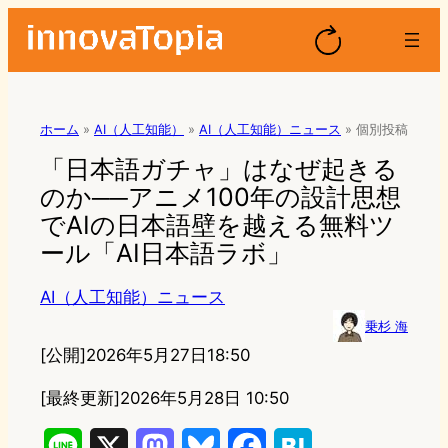
ホーム
»
AI（人工知能）
»
AI（人工知能）ニュース
»
個別投稿
「日本語ガチャ」はなぜ起きる
のか──アニメ100年の設計思想
でAIの日本語壁を越える無料ツ
ール「AI日本語ラボ」
AI（人工知能）ニュース
乗杉 海
[公開]
2026年5月27日18:50
[最終更新]
2026年5月28日 10:50
L
X
M
B
F
H