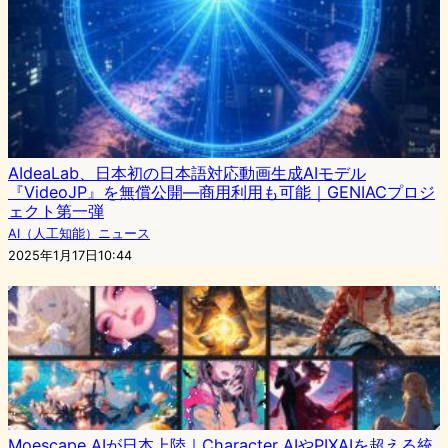
AIdeaLab、日本初の日本語対応動画生成AIモデル
『VideoJP』を無償公開—商用利用も可能｜GENIACプロジ
ェクト第一弾
AI（人工知能）ニュース
2025年1月17日10:44
Moescape AIが日本上陸｜Character AIやPIXAIを超える統