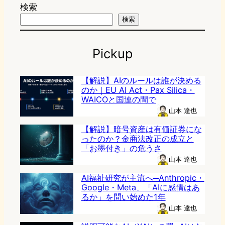
検索
検索
Pickup
【解説】AIのルールは誰が決める
のか｜EU AI Act・Pax Silica・
WAICOと国連の間で
山本 達也
【解説】暗号資産は有価証券にな
ったのか？金商法改正の成立と
「お墨付き」の危うさ
山本 達也
AI福祉研究が主流へ─Anthropic・
Google・Meta、「AIに感情はあ
るか」を問い始めた1年
山本 達也