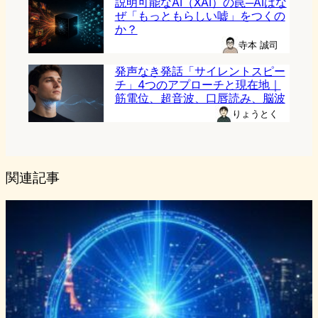
説明可能なAI（XAI）の罠─AIはな
ぜ「もっともらしい嘘」をつくの
か？
寺本 誠司
発声なき発話「サイレントスピー
チ」4つのアプローチと現在地｜
筋電位、超音波、口唇読み、脳波
りょうとく
関連記事