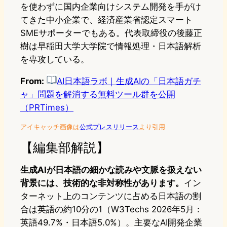
を使わずに国内企業向けシステム開発を手がけ
てきた中小企業で、経済産業省認定スマート
SMEサポーターでもある。代表取締役の後藤正
樹は早稲田大学大学院で情報処理・日本語解析
を専攻している。
From:
AI日本語ラボ｜生成AIの「日本語ガチ
ャ」問題を解消する無料ツール群を公開
（PRTimes）
アイキャッチ画像は
公式プレスリリース
より引用
【編集部解説】
生成AIが日本語の細かな読みや文脈を扱えない
背景には、技術的な非対称性があります。
イン
ターネット上のコンテンツに占める日本語の割
合は英語の約10分の1（W3Techs 2026年5月：
英語49.7%・日本語5.0%）。主要なAI開発企業