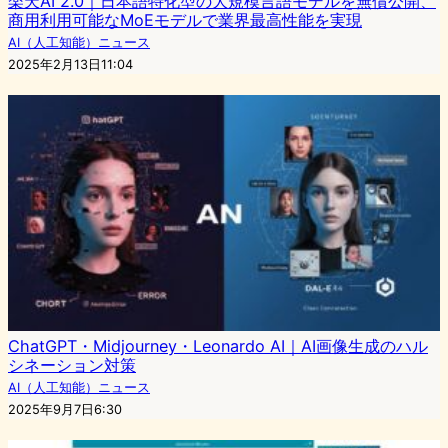
楽天AI 2.0｜日本語特化型の大規模言語モデルを無償公開、
商用利用可能なMoEモデルで業界最高性能を実現
AI（人工知能）ニュース
2025年2月13日11:04
ChatGPT・Midjourney・Leonardo AI｜AI画像生成のハル
シネーション対策
AI（人工知能）ニュース
2025年9月7日6:30