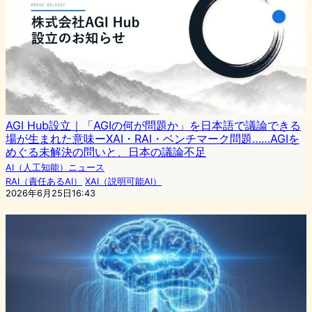
AGI Hub設立｜「AGIの何が問題か」を日本語で議論できる
場が生まれた意味ーXAI・RAI・ベンチマーク問題……AGIを
めぐる未解決の問いと、日本の議論不足
AI（人工知能）ニュース
RAI（責任あるAI）
XAI（説明可能AI）
2026年6月25日16:43