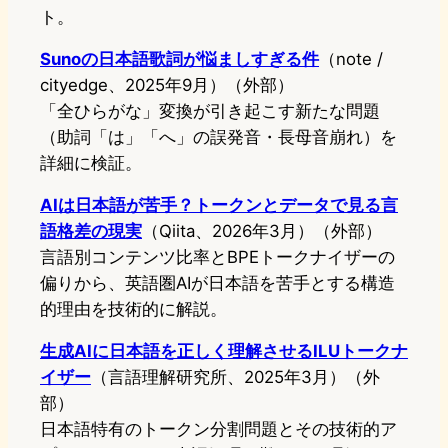
ト。
Sunoの日本語歌詞が悩ましすぎる件
（note /
cityedge、2025年9月）（外部）
「全ひらがな」変換が引き起こす新たな問題
（助詞「は」「へ」の誤発音・長母音崩れ）を
詳細に検証。
AIは日本語が苦手？トークンとデータで見る言
語格差の現実
（Qiita、2026年3月）（外部）
言語別コンテンツ比率とBPEトークナイザーの
偏りから、英語圏AIが日本語を苦手とする構造
的理由を技術的に解説。
生成AIに日本語を正しく理解させるILUトークナ
イザー
（言語理解研究所、2025年3月）（外
部）
日本語特有のトークン分割問題とその技術的ア