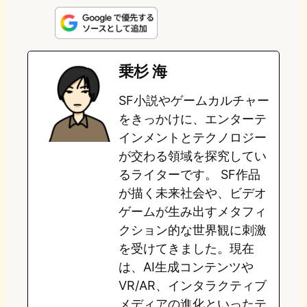
n
s
u
c
t
e
t
e
e
e
乗杉 海
o
s
b
n
SF小説やゲームカルチャー
d
k
o
a
をきっかけに、エンターテ
o
y
o
インメントとテクノロジー
が交わる領域を探究してい
n
k
るライターです。 SF作品
が描く未来社会や、ビデオ
ゲームが生み出すメタフィ
クション的な世界観に刺激
を受けてきました。現在
は、AI生成コンテンツや
VR/AR、インタラクティブ
メディアの進化といったテ