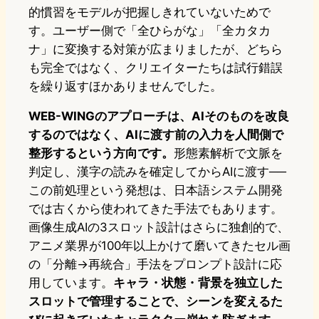
的慣習をモデルが把握しきれていないためで
す。ユーザー側で「全ひらがな」「全カタカ
ナ」に変換する対策が広まりましたが、どちら
も完全ではなく、クリエイターたちは試行錯誤
を繰り返すほかありませんでした。
WEB-WINGのアプローチは、AIそのものを改良
するのではなく、AIに渡す前の入力を人間側で
整形するという方向です。
形態素解析で文脈を
判定し、漢字の読みを確定してからAIに渡す──
この前処理という発想は、日本語システム開発
では古くから使われてきた手法でもあります。
画像生成AIの3スロット設計はさらに独創的で、
アニメ業界が100年以上かけて磨いてきたセル画
の「分離→再統合」手法をプロンプト設計に応
用しています。
キャラ・状態・背景を独立した
スロットで管理することで、シーンを変えるた