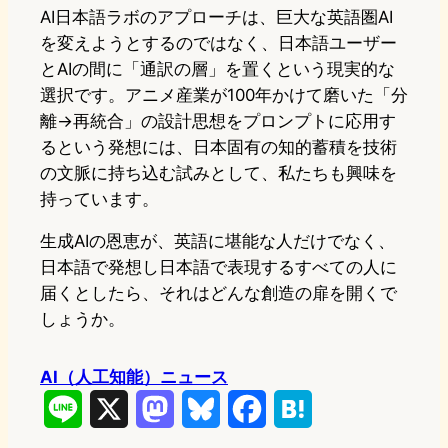
AI日本語ラボのアプローチは、巨大な英語圏AI
を変えようとするのではなく、日本語ユーザー
とAIの間に「通訳の層」を置くという現実的な
選択です。アニメ産業が100年かけて磨いた「分
離→再統合」の設計思想をプロンプトに応用す
るという発想には、日本固有の知的蓄積を技術
の文脈に持ち込む試みとして、私たちも興味を
持っています。
生成AIの恩恵が、英語に堪能な人だけでなく、
日本語で発想し日本語で表現するすべての人に
届くとしたら、それはどんな創造の扉を開くで
しょうか。
AI（人工知能）ニュース
L
X
M
B
F
H
i
a
l
a
a