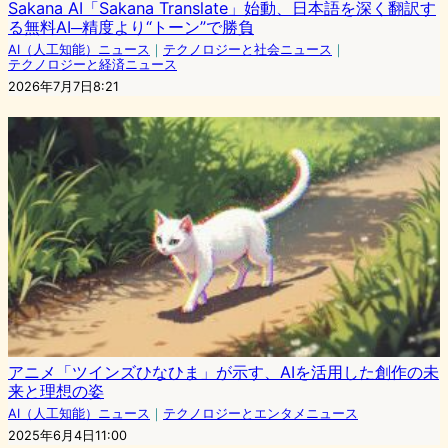
Sakana AI「Sakana Translate」始動、日本語を深く翻訳す
る無料AI─精度より“トーン”で勝負
AI（人工知能）ニュース
｜
テクノロジーと社会ニュース
｜
テクノロジーと経済ニュース
2026年7月7日8:21
アニメ「ツインズひなひま」が示す、AIを活用した創作の未
来と理想の姿
AI（人工知能）ニュース
｜
テクノロジーとエンタメニュース
2025年6月4日11:00