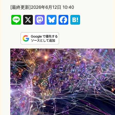
[最終更新]
2026年6月12日 10:40
L
X
M
B
F
H
i
a
l
a
a
n
s
u
c
t
e
t
e
e
e
o
s
b
n
d
k
o
a
o
y
o
n
k