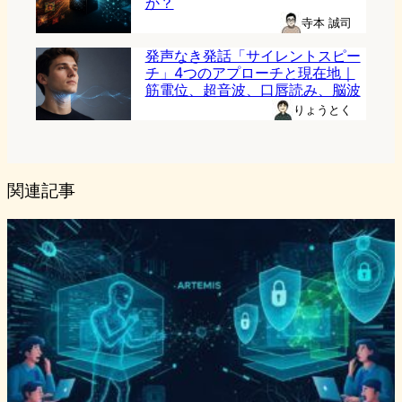
か？
寺本 誠司
発声なき発話「サイレントスピー
チ」4つのアプローチと現在地｜
筋電位、超音波、口唇読み、脳波
りょうとく
関連記事