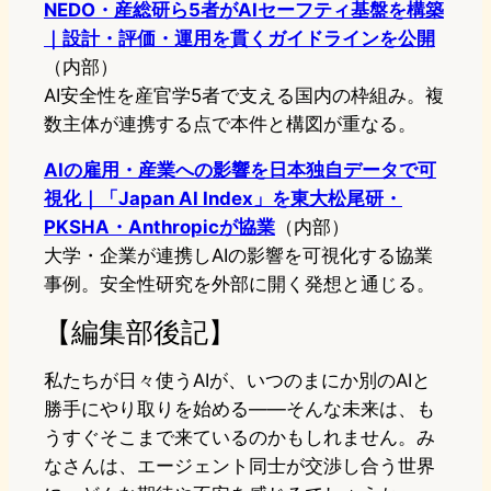
NEDO・産総研ら5者がAIセーフティ基盤を構築
｜設計・評価・運用を貫くガイドラインを公開
（内部）
AI安全性を産官学5者で支える国内の枠組み。複
数主体が連携する点で本件と構図が重なる。
AIの雇用・産業への影響を日本独自データで可
視化｜「Japan AI Index」を東大松尾研・
PKSHA・Anthropicが協業
（内部）
大学・企業が連携しAIの影響を可視化する協業
事例。安全性研究を外部に開く発想と通じる。
【編集部後記】
私たちが日々使うAIが、いつのまにか別のAIと
勝手にやり取りを始める——そんな未来は、も
うすぐそこまで来ているのかもしれません。み
なさんは、エージェント同士が交渉し合う世界