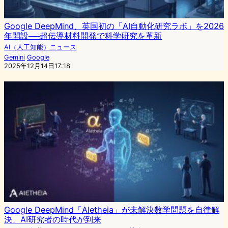
Google DeepMind、英国初の「AI自動化研究ラボ」を2026
年開設──超伝導材料開発で科学研究を革新
AI（人工知能）ニュース
Gemini
Google
2025年12月14日17:18
Google DeepMind「Aletheia」が未解決数学問題を自律解
決、AI研究者の時代が到来