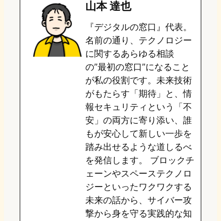
山本 達也
o
s
b
n
『デジタルの窓口』代表。
d
k
o
a
名前の通り、テクノロジー
o
y
o
に関するあらゆる相談
の”最初の窓口”になること
n
k
が私の役割です。未来技術
がもたらす「期待」と、情
報セキュリティという「不
安」の両方に寄り添い、誰
もが安心して新しい一歩を
踏み出せるような道しるべ
を発信します。 ブロックチ
ェーンやスペーステクノロ
ジーといったワクワクする
未来の話から、サイバー攻
撃から身を守る実践的な知