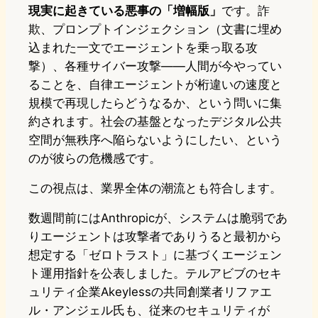
現実に起きている悪事の「増幅版」
です。詐
欺、プロンプトインジェクション（文書に埋め
込まれた一文でエージェントを乗っ取る攻
撃）、各種サイバー攻撃——人間が今やってい
ることを、自律エージェントが桁違いの速度と
規模で再現したらどうなるか、という問いに集
約されます。社会の基盤となったデジタル公共
空間が無秩序へ陥らないようにしたい、という
のが彼らの危機感です。
この視点は、業界全体の潮流とも符合します。
数週間前にはAnthropicが、システムは脆弱であ
りエージェントは攻撃者でありうると最初から
想定する「ゼロトラスト」に基づくエージェン
ト運用指針を公表しました。テルアビブのセキ
ュリティ企業Akeylessの共同創業者リファエ
ル・アンジェル氏も、従来のセキュリティが