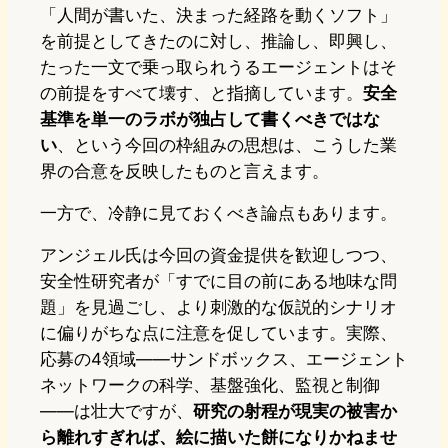
「人間が書いた、決まった経路を動くソフト」
を前提としてきたのに対し、推論し、即興し、
たった一文で乗っ取られうるエージェントはそ
の前提をすべて壊す、と指摘しています。
安全
基準を単一のラボが独占して書くべきではな
い
、という今回の枠組みの思想は、こうした業
界の合意を反映したものと言えます。
一方で、冷静に見ておくべき論点もあります。
アンジェル氏は今回の資金提供を歓迎しつつ、
安全性研究者が「すでに目の前にある地味な問
題」を見過ごし、より刺激的な仮説的シナリオ
に偏りがちな点に注意を促しています。実際、
応募の4領域——サンドボックス、エージェント
ネットワークの科学、基盤強化、監視と制御
——は壮大ですが、
研究の射程が現実の被害か
ら離れすぎれば、絵に描いた餅になりかねませ