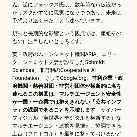
ん。
逆にフォックス氏は、数年前なら仮説だっ
たリスクがすでに現実になりつつあり、未来は
予想より速く来た、とも述べています。
規制と長期的な影響という観点では、座組その
ものに注目したいところです。
英国政府のムーンショット機関ARIA、エリッ
ク・シュミット夫妻が設立したSchmidt
Sciences、非営利のCooperative AI
Foundation、そしてGoogle.org。
営利企業・政
府機関・慈善財団・非営利団体が横断的に名を
連ねるこの構図は、マルチエージェント安全性
が一国・一企業では抱えきれない「公共インフ
ラ」の課題であることを示唆します。
サイバー
フィジカル（実世界とデジタルを横断する）な
マルチエージェント連携を見据え、協調できる
土台（プロトコル）を最初に整えておけるかど