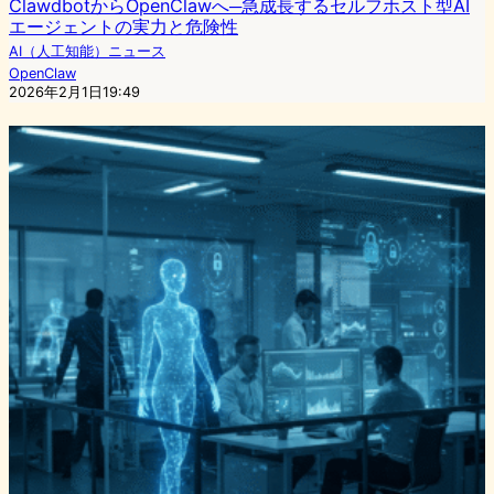
ClawdbotからOpenClawへ─急成長するセルフホスト型AI
エージェントの実力と危険性
AI（人工知能）ニュース
OpenClaw
2026年2月1日19:49