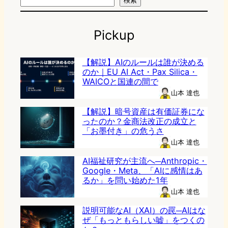
検索
Pickup
【解説】AIのルールは誰が決める
のか｜EU AI Act・Pax Silica・
WAICOと国連の間で
山本 達也
【解説】暗号資産は有価証券にな
ったのか？金商法改正の成立と
「お墨付き」の危うさ
山本 達也
AI福祉研究が主流へ─Anthropic・
Google・Meta、「AIに感情はあ
るか」を問い始めた1年
山本 達也
説明可能なAI（XAI）の罠─AIはな
ぜ「もっともらしい嘘」をつくの