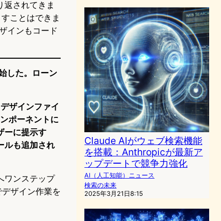
り返されてきま
なくすことはできま
デザインもコード
開開始した。ローン
、デザインファイ
コンポーネントに
ザーに提示す
Claude AIがウェブ検索機能
ールも追加され
を搭載：Anthropicが最新ア
ップデートで競争力強化
AI（人工知能）ニュース
eへワンステップ
検索の未来
でデザイン作業を
2025年3月21日8:15