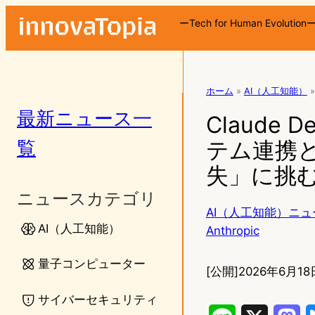
ーTech for Human Evolution
ホーム
»
AI（人工知能）
»
最新ニュース一
Claude
覧
テム連携と
失」に挑
ニュースカテゴリ
AI（人工知能）ニュ
AI（人工知能）
Anthropic
量子コンピューター
[公開]
2026年6月18日
サイバーセキュリティ