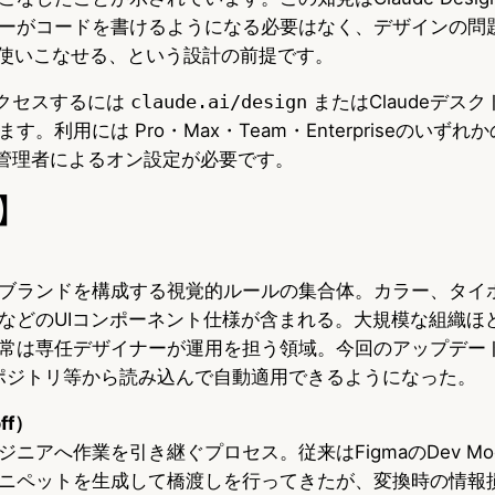
ーがコードを書けるようになる必要はなく、デザインの問
を使いこなせる、という設計の前提です。
nにアクセスするには
claude.ai/design
またはClaudeデス
。利用には Pro・Max・Team・Enterpriseのいず
eでは管理者によるオン設定が必要です。
】
ブランドを構成する視覚的ルールの集合体。カラー、タイ
などのUIコンポーネント仕様が含まれる。大規模な組織ほ
常は専任デザイナーが運用を担う領域。今回のアップデートで
Hubリポジトリ等から読み込んで自動適用できるようになった。
ff）
ニアへ作業を引き継ぐプロセス。従来はFigmaのDev Mode
ニペットを生成して橋渡しを行ってきたが、変換時の情報