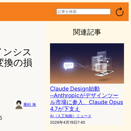
検
索
関連記事
ザインシス
「変換の損
Claude Design始動
─Anthropicがデザインツー
ル市場に参入、Claude Opus
乗杉 海
4.7が下支え
AI（人工知能）ニュース
5
2026年4月19日7:40