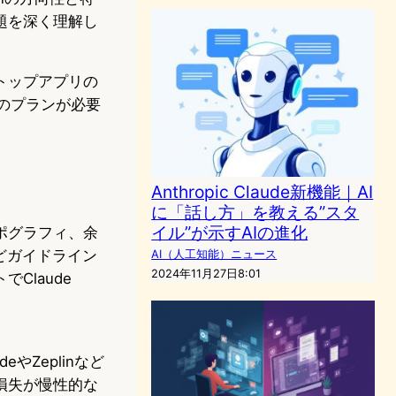
題を深く理解し
クトップアプリの
れかのプランが必要
Anthropic Claude新機能｜AI
に「話し方」を教える”スタ
イル”が示すAIの進化
ポグラフィ、余
どガイドライン
AI（人工知能）ニュース
2024年11月27日8:01
Claude
やZeplinなど
損失が慢性的な