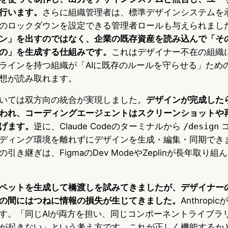
行います。
さらに組織管理者は、標準デザインシステムを
のロックダウンを設定できる管理者ロールも与えられまし
ン」を出すのではなく、企業の既存資産を読み込んで「そ
の」を生成する仕組みです。
これはデザイナー不在の組織
ラインを持つ組織が「AIに既存のルールを守らせる」ため
想が読み取れます。
いては双方向の統合が実現しました。
デザインが完成したらCl
われ、コーディングエージェントはスクリーンショットや
げます。
逆に、Claude Codeのターミナルから
/design
コ
ディング環境を離れずにデザインを生成・編集・同期でき
き継ぎは、FigmaのDev ModeやZeplinが長年取り
ペットを生成して橋渡しを試みてきましたが、デザイナー
の間にはつねに情報の損失が生じてきました。
Anthrop
す。「同じAIが両方を担い、同じコンポーネントライブラ
が起きない」という考え方です。これが正しく機能するか