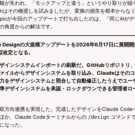
報が失われ、「モックアップと違う」というやり取りが繰
eplinはその橋渡しを試みましたが、変換の損失を根本から
ropicが今回のアップデートで打ち出したのは、「同じAIが
の角度からの解法です。
laude Designの大規模アップデートを2026年6月17日に展
型改定となる。
ザインシステムインポートの刷新だ。GitHubリポジトリ
ァイルからデザインシステムを取り込み、Claudeはその
力をデザインシステムと照合して自動修正したうえでユー
準デザインシステムを承認・ロックダウンできる管理者ロ
方向連携も実現した。完成したデザインをClaude Cod
か、Claude Codeターミナルからの
/design
コマンド
になった。