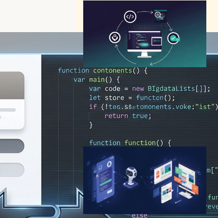
Claude Codeが開発ワークフ
ローを一変—アプリプレビュ
ーからPR自動マージまでデス
クトップで完結可能に
AI（人工知能）ニュース
2026年2月26日9:32