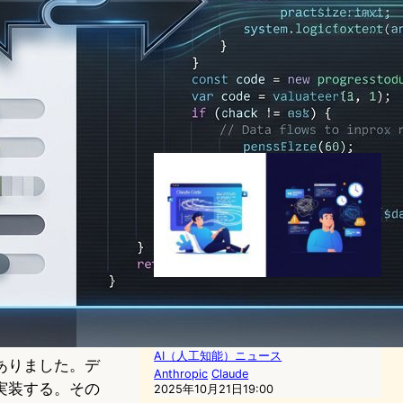
Anthropic Claude、Canva
デザイン機能を統合 – AIチャ
ットでプレゼン作成・画像リ
サイズに対応
AI（人工知能）ニュース
Anthropic
Canva
2025年7月15日22:53
AnthropicがClaude Codeウ
ェブ版発表｜開発者の働き方
は変わるか
AI（人工知能）ニュース
ありました。デ
Anthropic
Claude
実装する。その
2025年10月21日19:00