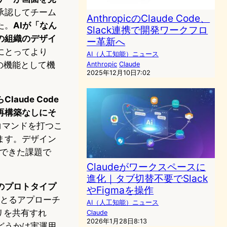
承認してチーム
AnthropicのClaude Code、
た。
AIが「なん
Slack連携で開発ワークフロ
の組織のデザイ
ー革新へ
にとってより
AI（人工知能）ニュース
の機能として機
Anthropic
Claude
2025年12月10日7:02
aude Code
再構築なしにそ
マンドを打つこ
ます。デザイン
組んできた課題で
Claudeがワークスペースに
進化｜タブ切替不要でSlack
のプロトタイプ
やFigmaを操作
icがとるアプローチ
AI（人工知能）ニュース
リを共有すれ
Claude
2026年1月28日8:13
どうかは実運用