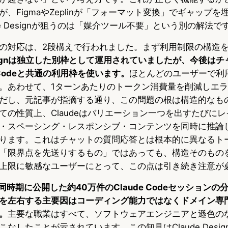
、FigmaやZeplinが「フォーマット変換」でギャップ
de Designが狙うのは「媒介ツール不要」という別の解法で
の対応は、2段構えで行われました。まず利用制限の構造
Designは独立した別枠として運用されていましたが、今後はチャ
de Codeと共通の利用枠を使います。
ほとんどのユーザーで利
。あわせて、1ターンあたりのトークン消費量を削減しエ
だし、元記事が指摘する通り、この問題の根は構造的なも
ての性質上、Claudeはバリエーション一つを出すたびに
・スペーシング・レスポンシブ・コンテンツを同時に推論
ります。これはチャットの質問応答とは根本的に異なるト
「限界点を先送りするもの」ではあっても、構造そのもの
上限に敏感なユーザーにとって、この点は引き続き注意が
icが同時期に公開した約40万件のClaude Codeセッション
を左右する主要因はコーディング能力ではなくドメイン専
。
主要な職業はすべて、ソフトウェアエンジニアと遜色の
なしたことが示されています。この知見はClaude Desi