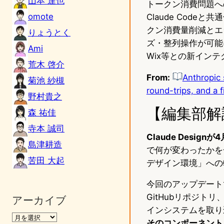
山本 達也
トークン消費問題への対
omote
Claude Cod
クン消費量削減とエ
りょうとく
ズ・整列操作が可能になっ
Ami
Wix等との新イン
荒木 啓介
From:
Anthropic 
菊池 紗槻
round-trips, and a 
野村貴之
【編集部解
森 祐佳
寺本 誠司
Claude Des
島津耕造
で何が変わったかを
苦田 大起
デザイン環境」への
今回のアップデート
GitHubリポジ
アーカイブ
インシステムを取り
そのコンポーネント