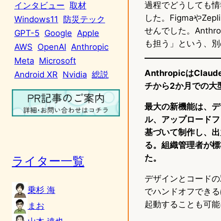
過程でどうしても情
インタビュー
取材
した。FigmaやZ
Windows11
防災テック
せんでした。Anth
GPT-5
Google
Apple
も担う」という、別
AWS
OpenAI
Anthropic
Meta
Microsoft
AnthropicはC
Android XR
Nvidia
総説
チから2か月での大
最大の新機能は、デ
ル、アップロードフ
基づいて制作し、出
る。組織管理者が標
た。
ライター一覧
デザインとコードの双
乗杉 海
でハンドオフできるほ
起動することも可能
まお