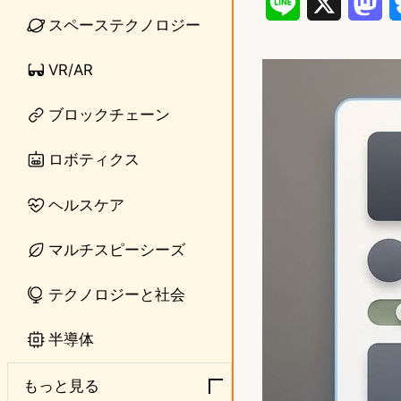
L
X
M
スペーステクノロジー
i
a
VR/AR
n
s
e
t
ブロックチェーン
o
ロボティクス
d
ヘルスケア
o
n
マルチスピーシーズ
テクノロジーと社会
半導体
もっと見る