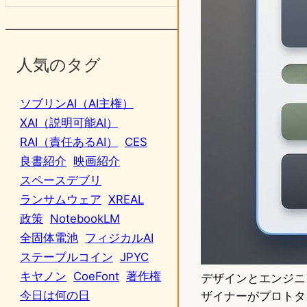
人気のタグ
ソブリンAI（AI主権）
XAI（説明可能AI）
RAI（責任あるAI）
CES
良書紹介
映画紹介
スペースデブリ
ランサムウェア
XREAL
政策
NotebookLM
全固体電池
フィジカルAI
ステーブルコイン
JPYC
キヤノン
CoeFont
著作権
デザインとエンジニ
今日は何の日
ザイナーがプロトタ