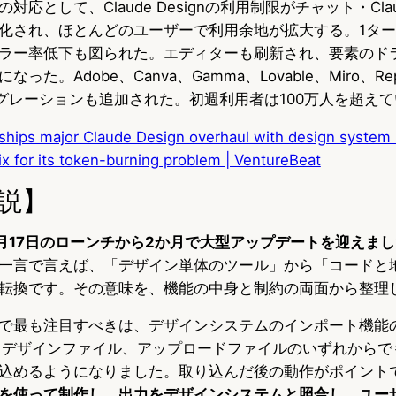
応として、Claude Designの利用制限がチャット・Claud
eと共通化され、ほとんどのユーザーで利用余地が拡大する。1タ
ラー率低下も図られた。エディターも刷新され、要素のド
た。Adobe、Canva、Gamma、Lovable、Miro、Repli
テグレーションも追加された。初週利用者は100万人を超え
ships major Claude Design overhaul with design system
fix for its token-burning problem | VentureBeat
説】
ignが4月17日のローンチから2か月で大型アップデートを迎えま
一言で言えば、「デザイン単体のツール」から「コードと
転換です。その意味を、機能の中身と制約の両面から整理
で最も注目すべきは、デザインシステムのインポート機能
トリ、デザインファイル、アップロードファイルのいずれから
込めるようになりました。取り込んだ後の動作がポイント
を使って制作し、出力をデザインシステムと照合し、ユー