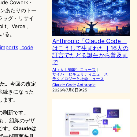
e Cowork・
ーンあたりのトー
ラッグ・リサイ
t、Vercel、
ている。
Anthropic「Claude Code」
 imports, code
はこうして生まれた｜16人の
証言でたどる誕生から普及ま
で
AI（人工知能）ニュース
｜
サイバーセキュリティニュース
｜
テクノロジーと社会ニュース
した。
今回の改定
Claude Code
Anthropic
2026年7月8日9:25
地続きになった
します。
の刷新です。
でも、組織のデザ
です。
Claudeは
ザーが画面を見