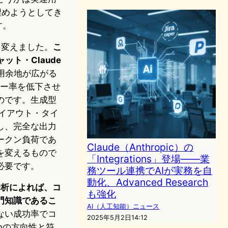
を埋めようとしてき
す。
を変えました。
こ
ット・Claude
用余地が広がる
ラー率を低下させ
のです。生成型
レイアウト・タイ
し、完全な出力
ークン負荷であ
Claude（Anthropic）の
を変えるもので
「Integrations」登場――業
必要です。
務ツール連携でAIが実務を自
動化、Advanced Research
の分析によれば、コ
も強化
門知識であるこ
AI（人工知能）ニュース
ない成功率でコ
2025年5月2日14:12
gnの方向性と符