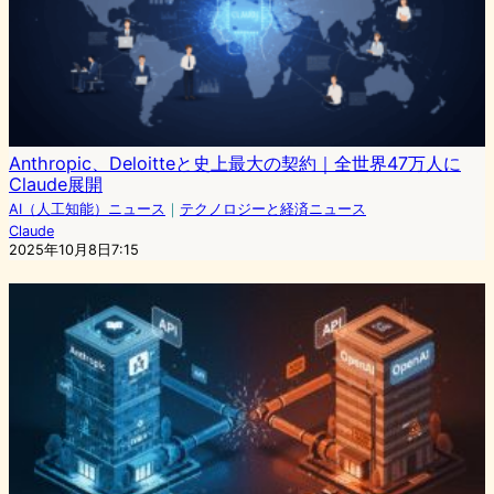
Anthropic、Deloitteと史上最大の契約｜全世界47万人に
Claude展開
AI（人工知能）ニュース
｜
テクノロジーと経済ニュース
Claude
2025年10月8日7:15