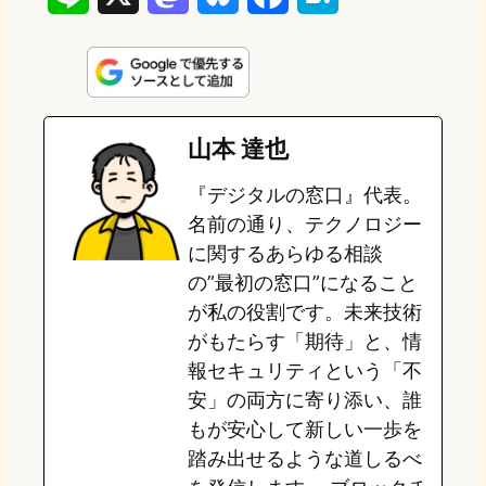
i
a
l
a
a
n
s
u
c
t
e
t
e
e
e
山本 達也
o
s
b
n
『デジタルの窓口』代表。
d
k
o
a
名前の通り、テクノロジー
o
y
o
に関するあらゆる相談
の”最初の窓口”になること
n
k
が私の役割です。未来技術
がもたらす「期待」と、情
報セキュリティという「不
安」の両方に寄り添い、誰
もが安心して新しい一歩を
踏み出せるような道しるべ