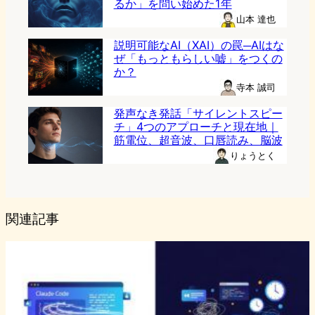
るか」を問い始めた1年
山本 達也
説明可能なAI（XAI）の罠─AIはな
ぜ「もっともらしい嘘」をつくの
か？
寺本 誠司
発声なき発話「サイレントスピー
チ」4つのアプローチと現在地｜
筋電位、超音波、口唇読み、脳波
りょうとく
関連記事