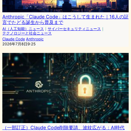
Anthropic「Claude Code」はこうして生まれた｜16人の証
言でたどる誕生から普及まで
AI（人工知能）ニュース
｜
サイバーセキュリティニュース
｜
テクノロジーと社会ニュース
Claude Code
Anthropic
2026年7月8日9:25
（一部訂正）Claude Code削除要請、波紋広がる：AI時代