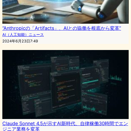
“Anthropicの「Artifacts」、AIとの協働を根底から変革”
AI（人工知能）ニュース
2024年6月23日7:49
Claude Sonnet 4.5が示すAI新時代、自律稼働30時間でエン
ジニア業務を変革