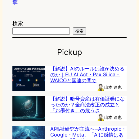
撃
検索
検索
Pickup
【解説】AIのルールは誰が決める
のか｜EU AI Act・Pax Silica・
WAICOと国連の間で
山本 達也
【解説】暗号資産は有価証券にな
ったのか？金商法改正の成立と
「お墨付き」の危うさ
山本 達也
AI福祉研究が主流へ─Anthropic・
Google・Meta、「AIに感情はあ