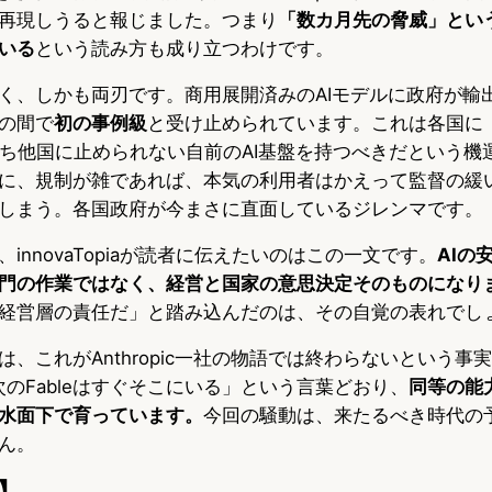
再現しうると報じました。つまり
「数カ月先の脅威」とい
いる
という読み方も成り立つわけです。
く、しかも両刃です。商用展開済みのAIモデルに政府が輸
の間で
初の事例級
と受け止められています。これは各国に
ち他国に止められない自前のAI基盤を持つべきだという機
に、規制が雑であれば、本気の利用者はかえって監督の緩
しまう。各国政府が今まさに直面しているジレンマです。
innovaTopiaが読者に伝えたいのはこの一文です。
AIの
門の作業ではなく、経営と国家の意思決定そのものになり
経営層の責任だ」と踏み込んだのは、その自覚の表れでし
、これがAnthropic一社の物語では終わらないという事
、次のFableはすぐそこにいる」という言葉どおり、
同等の能
水面下で育っています。
今回の騒動は、来たるべき時代の
ん。