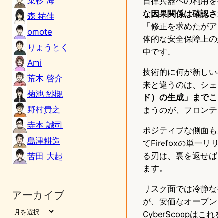
乗杉 海
自律兵器への利用を
な因果関係は確認さ
森 祐佳
「修正を求めたがアモ
omote
体的な安全保障上の
りょうとく
中です。
Ami
技術的に何が新しい
荒木 啓介
来と違うのは、シェ
菊池 紗槻
ド）の生成」までこ
野村貴之
まうのが、フロンテ
寺本 誠司
ポジティブな側面も見落
島津耕造
てFirefoxの単一
る刃は、裏を返せば
苦田 大起
ます。
リスク面では冷静な視
アーカイブ
が、安価なオープン
CyberScoopは