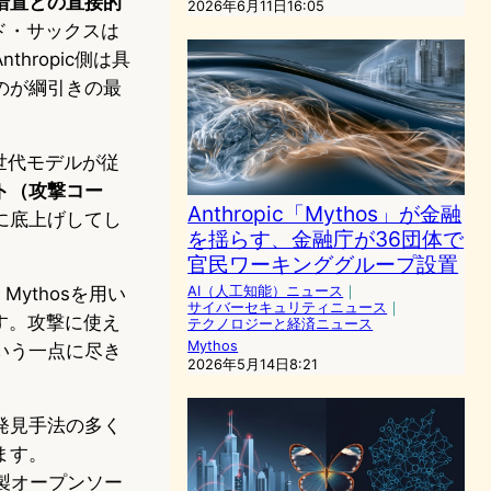
措置との直接的
2026年6月11日16:05
ド・サックスは
ropic側は具
のが綱引きの最
世代モデルが従
ト（攻撃コー
Anthropic「Mythos」が金融
に底上げしてし
を揺らす、金融庁が36団体で
官民ワーキンググループ設置
Mythosを用い
AI（人工知能）ニュース
｜
サイバーセキュリティニュース
｜
す。攻撃に使え
テクノロジーと経済ニュース
Mythos
いう一点に尽き
2026年5月14日8:21
性発見手法の多く
ます。
中国製オープンソー