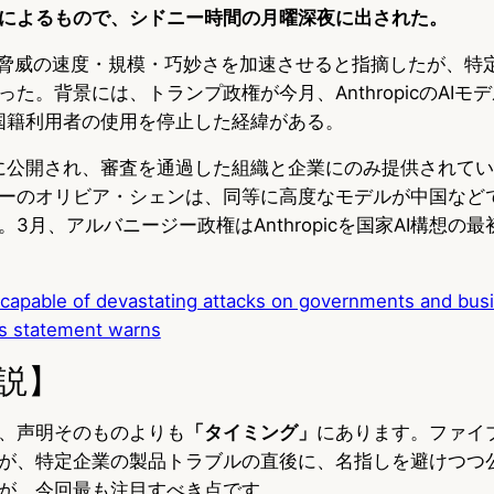
によるもので、シドニー時間の月曜深夜に出された。
ー脅威の速度・規模・巧妙さを加速させると指摘したが、特定
た。背景には、トランプ政権が今月、AnthropicのAIモデル
て外国籍利用者の使用を停止した経緯がある。
初めに公開され、審査を通過した組織と企業にのみ提供されて
ーのオリビア・シェンは、同等に高度なモデルが中国など
3月、アルバニージー政権はAnthropicを国家AI構想の
 capable of devastating attacks on governments and bu
es statement warns
説】
、声明そのものよりも
「タイミング」
にあります。ファイ
が、特定企業の製品トラブルの直後に、名指しを避けつつ
が、今回最も注目すべき点です。