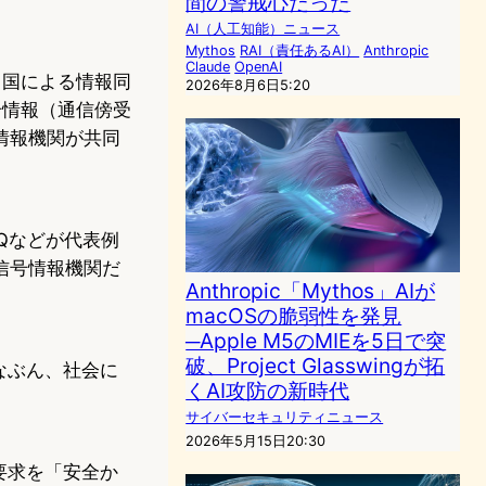
間の警戒心だった
AI（人工知能）ニュース
Mythos
RAI（責任あるAI）
Anthropic
Claude
OpenAI
カ国による情報同
2026年8月6日5:20
号情報（通信傍受
情報機関が共同
Qなどが代表例
信号情報機関だ
Anthropic「Mythos」AIが
macOSの脆弱性を発見
─Apple M5のMIEを5日で突
破、Project Glasswingが拓
なぶん、社会に
くAI攻防の新時代
サイバーセキュリティニュース
2026年5月15日20:30
要求を「安全か