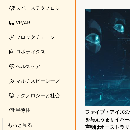
i
a
スペーステクノロジー
n
s
VR/AR
e
t
o
ブロックチェーン
d
ロボティクス
o
ヘルスケア
n
マルチスピーシーズ
テクノロジーと社会
半導体
ファイブ・アイズの
を与えうるサイバー
もっと見る
声明はオーストラリ