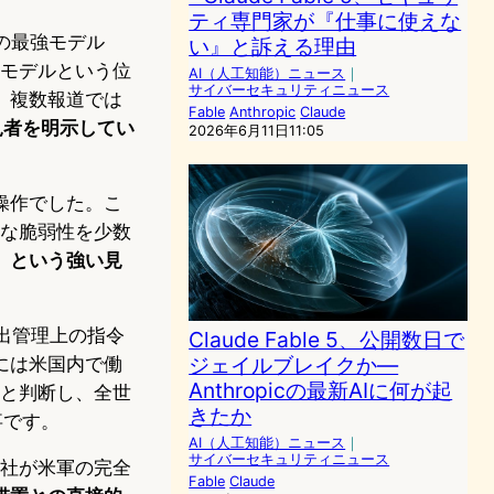
ティ専門家が『仕事に使えな
社の最強モデル
い』と訴える理由
けモデルという位
AI（人工知能）ニュース
｜
サイバーセキュリティニュース
。複数報道では
Fable
Anthropic
Claude
発見者を明示してい
2026年6月11日11:05
操作でした。こ
微な脆弱性を少数
、という強い見
輸出管理上の指令
Claude Fable 5、公開数日で
ジェイルブレイクか—
には米国内で働
Anthropicの最新AIに何が起
能と判断し、全世
きたか
事です。
AI（人工知能）ニュース
｜
サイバーセキュリティニュース
同社が米軍の完全
Fable
Claude