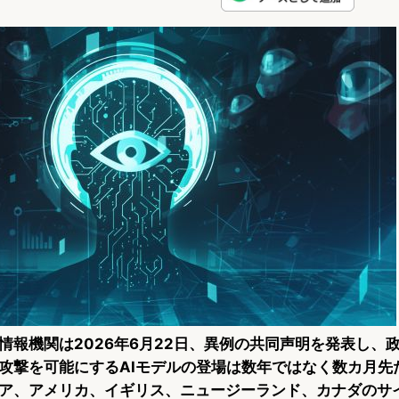
l
a
a
u
c
t
e
e
e
s
b
n
k
o
a
y
o
k
情報機関は2026年6月22日、異例の共同声明を発表し、
攻撃を可能にするAIモデルの登場は数年ではなく数カ月先
ア、アメリカ、イギリス、ニュージーランド、カナダのサ