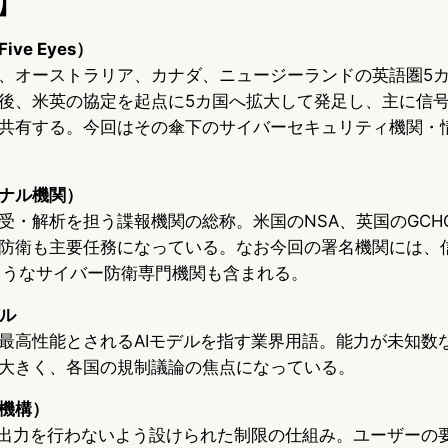
】
ve Eyes）
、オーストラリア、カナダ、ニュージーランドの英語圏5
後、米英の協定を起点に5カ国へ拡大して発足し、主に信
共有する。今回はその傘下のサイバーセキュリティ機関・
ナル機関）
受・解析を担う諜報機関の総称。米国のNSA、英国のGCH
防衛も主要任務になっている。なお今回の署名機関には、
のようなサイバー防衛専門機関も含まれる。
デル
最高性能とされるAIモデルを指す業界用語。能力が未知数
大きく、各国の規制議論の焦点になっている。
機構）
な出力を行わないよう設けられた制限の仕組み。ユーザーの