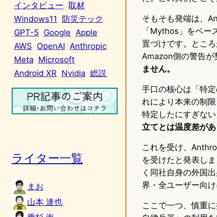
インタビュー
取材
そもそも発端は、Ant
Windows11
防災テック
「Mythos」を
GPT-5
Google
Apple
置づけです。ところ
AWS
OpenAI
Anthropic
Amazon側の警
Meta
Microsoft
ません。
Android XR
Nvidia
総説
手口の核心は「特定
れにより本来の制限を
特定したにすぎない
立てとは温度差があ
これを受け、Anth
ライター一覧
を受けたと発表しま
く同社自身の外国出身
界・全ユーザー向け
まお
山本 達也
ここで一つ、慎重に扱