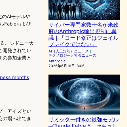
のAIモデルや
Fableおよび
サイバー専門家数十名が米政
府のAnthropic輸出規制に異
議｜「コード修正はジェイル
いる。シドニー大
ブレイクではない」
で開発されてい
AI（人工知能）ニュース
｜
テクノロジーと社会ニュース
最初の参加企業と
Anthropic
2026年6月16日13:05
siness months
ブ・アイズとい
公の場へ出てき
リミッター付きの最強モデル
─Claude Fable 5、セキュリ