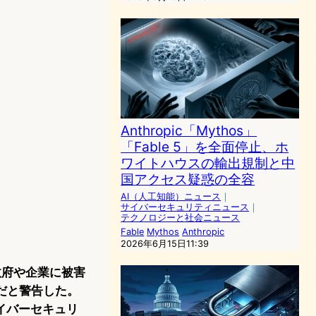
Anthropic「Mythos」
「Fable 5」を全面停止、ホ
ワイトハウスの輸出規制と中
国アクセス疑惑の全容
AI（人工知能）ニュース
｜
サイバーセキュリティニュース
｜
テクノロジーと社会ニュース
Fable
Mythos
Anthropic
2026年6月15日11:39
政府や企業に被害
だと警告した。
イバーセキュリ