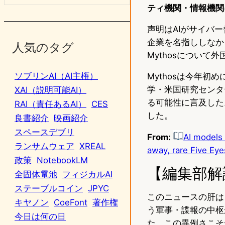
ティ機関・情報機関
声明はAIがサイバ
企業を名指ししなかっ
人気のタグ
Mythosについ
ソブリンAI（AI主権）
Mythosは今年
学・米国研究センタ
XAI（説明可能AI）
る可能性に言及した。
RAI（責任あるAI）
CES
した。
良書紹介
映画紹介
スペースデブリ
From:
AI models
ランサムウェア
XREAL
away, rare Five Ey
政策
NotebookLM
【編集部解
全固体電池
フィジカルAI
ステーブルコイン
JPYC
このニュースの肝は
キヤノン
CoeFont
著作権
う軍事・諜報の中枢
今日は何の日
た。この異例さこそ