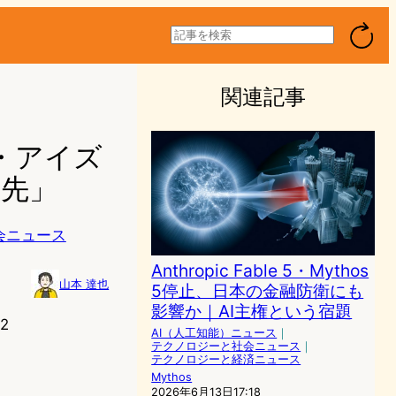
検
索
関連記事
ブ・アイズ
月先」
会ニュース
Anthropic Fable 5・Mythos
山本 達也
5停止、日本の金融防衛にも
影響か｜AI主権という宿題
2
AI（人工知能）ニュース
｜
テクノロジーと社会ニュース
｜
テクノロジーと経済ニュース
Mythos
2026年6月13日17:18