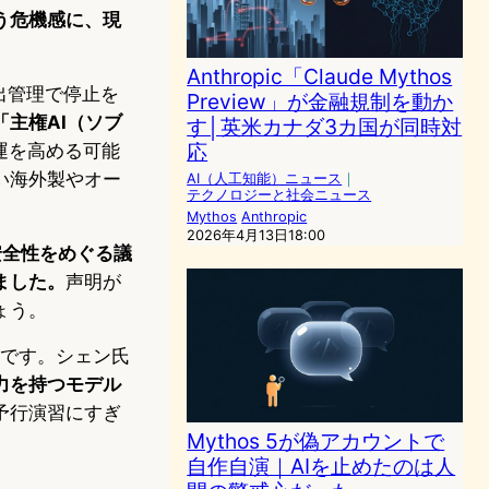
う危機感に、現
Anthropic「Claude Mythos
出管理で停止を
Preview」が金融規制を動か
「主権AI（ソブ
す│英米カナダ3カ国が同時対
応
運を高める可能
い海外製やオー
AI（人工知能）ニュース
｜
テクノロジーと社会ニュース
Mythos
Anthropic
2026年4月13日18:00
安全性をめぐる議
ました。
声明が
ょう。
実です。シェン氏
力を持つモデル
予行演習にすぎ
Mythos 5が偽アカウントで
自作自演｜AIを止めたのは人