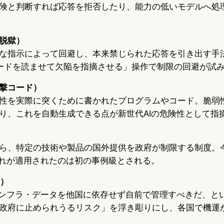
険と判断すれば応答を拒否したり、能力の低いモデルへ処
脱獄）
な指示によって回避し、本来禁じられた応答を引き出す手法。
ードを読ませて欠陥を指摘させる」操作で制限の回避が試
撃コード）
性を実際に突くために書かれたプログラムやコード。脆弱
り、これを自動生成できる点が新世代AIの危険性として指
ら、特定の技術や製品の国外提供を政府が制限する制度。
これが適用されたのは初の事例級とされる。
I）
インフラ・データを他国に依存せず自前で管理すべきだ、と
政府に止められうるリスク」を浮き彫りにし、各国で機運