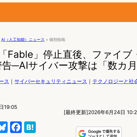
ー
AI（人工知能）ニュース
»
個別投稿
pic「Fable」停止直後、ファイ
告─AIサイバー攻撃は「数カ
ース
｜
サイバーセキュリティニュース
｜
テクノロジーと社
日19:05
[最終更新]
2026年6月24日 10:2
B
F
H