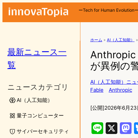
ーTech for Human Evolution
ホーム
»
AI（人工知能）
»
最新ニュース一
Anthro
覧
が異例の警
AI（人工知能）ニュ
ニュースカテゴリ
Fable
Anthropic
AI（人工知能）
[公開]
2026年6月23
量子コンピューター
L
X
M
サイバーセキュリティ