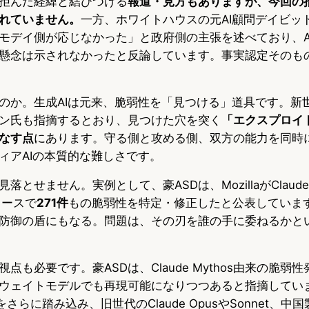
拒んだ経緯と結びつける
報道・見方もありますが、今回の
れていません。
一方、ホワイトハウスの元AI顧問デイビッ
デイ側が応じなかった」と政府側の主張を述べており、Anth
懸念は示されなかったと反論しています。事実認定そのも
のか。生成AIは元来、脆弱性を「見つける」道具です。新
ン氏も指摘するとおり、見つけた穴を突く
「エクスプロイ
なす点
にあります。守る側と攻める側、双方の能力を同時
ィアAIの本質的な難しさです。
とせません。実例として、豪ASDは、MozillaがClaude 
リリースで
271件
もの脆弱性を特定・修正したと公表していま
防御の盾にもなる。問題は、その刃を誰の手に委ねるかと
点も必要です。豪ASDは、Claude Mythos由来の脆弱
ウェイトモデルでも再現可能になりつつあると指摘してい
これをさらに踏み込み、旧世代のClaude OpusやSonnet、