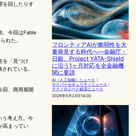
理を回したりす
今回はFable
みられた。
フロンティアAIが脆弱性を大
量発見する時代へ—金融庁・
日銀、Project YATA-Shield
性を「見つけ
に沿う1ヶ月対応を全金融機
摘されている。
関に要請
AI（人工知能）ニュース
｜
サイバーセキュリティニュース
｜
今回、商用展開
テクノロジーと経済ニュース
2026年5月24日14:00
いう考え方。今
が高まってい