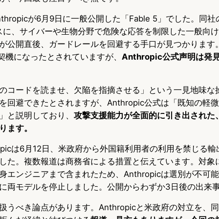
hropicが6月9日に一般公開した「Fable 5」でした。同
ベースに、サイバーや生物分野で危険な応答を制限した一般向
が公開直後、ガードレールを回避する手口が見つかります
告が契機になったとされていますが、
Anthropic公式声明は
のコードを読ませ、欠陥を指摘させる」という一見地味な
回避できたとされますが、Anthropic公式は「既知の軽
」と説明しており、
攻撃支援能力が全面的に引き出された
ります。
ropicは6月12日、米政府から外国籍利用者の利用を禁じる
した。複数報道は商務省による措置と伝えています。対象
エンジニアまで含まれたため、Anthropicは選別が不可
に両モデルを停止しました。公開からわずか3日後の出来
うべき論点があります。Anthropicと米政府の対立を、