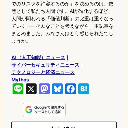
でのリスクを許容するのか」を決めるのは、依
然として私たち人間です。AIが進化するほど、
人間が問われる「価値判断」の比重は重くなっ
ていく ── そんなことを考えながら、本記事を
まとめました。みなさんはどう感じられたでし
ょうか。
AI（人工知能）ニュース
｜
サイバーセキュリティニュース
｜
テクノロジーと経済ニュース
Mythos
L
X
M
B
F
H
i
a
l
a
a
n
s
u
c
t
e
t
e
e
e