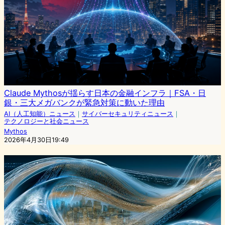
Claude Mythosが揺らす日本の金融インフラ｜FSA・日
銀・三大メガバンクが緊急対策に動いた理由
AI（人工知能）ニュース
｜
サイバーセキュリティニュース
｜
テクノロジーと社会ニュース
Mythos
2026年4月30日19:49