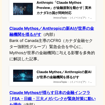
Anthropic「Claude Mythos
Preview」が金融規制を動かす│英米
カナダ3カ国が同時対応
innovaTopia -（イノベトピア） – …
Claude Mythos／Anthropicの新AIが世界の金
融機関を揺るがす
（内部）
Bank of Canada主導のCFRG（カナダ金融セク
ター強靭性グループ）緊急会合を中心に、
Mythosが世界の金融機関に与える影響を多角的
に解説した記事。
Claude Mythos／Anthropicの新AI
が世界の金融機関を揺るがす
innovaTopia -（イノベトピア） – …
Claude Mythosが揺らす日本の金融インフラ
│FSA・日銀・三大メガバンクが緊急対策に動い
た理由
（内部）