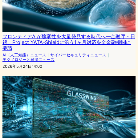
フロンティアAIが脆弱性を大量発見する時代へ—金融庁・日
銀、Project YATA-Shieldに沿う1ヶ月対応を全金融機関に
要請
AI（人工知能）ニュース
｜
サイバーセキュリティニュース
｜
テクノロジーと経済ニュース
2026年5月24日14:00