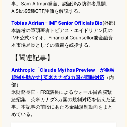
事。Sam Altman発言、認証済み防御者展開、
AISIの95種CTF評価を解説する。
Tobias Adrian – IMF Senior Officials Bio
(外部)
本論考の筆頭著者トビアス・エイドリアン氏の
IMF公式バイオ。Financial Counsellor兼金融資
本市場局長としての職責を統括する。
【関連記事】
Anthropic「Claude Mythos Preview」が金融
規制を動かす│英米カナダ3カ国が同時対応
（内
部）
米財務長官・FRB議長によるウォール街首脳緊
急招集、英米カナダ3カ国の規制対応を伝えた記
事。本記事の前段にあたる金融規制動向をまと
めている。