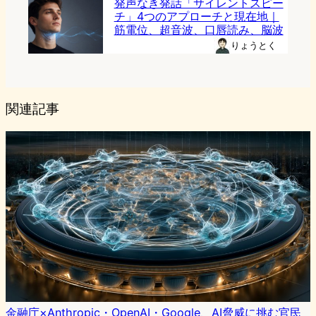
発声なき発話「サイレントスピー
チ」4つのアプローチと現在地｜
筋電位、超音波、口唇読み、脳波
りょうとく
関連記事
金融庁×Anthropic・OpenAI・Google、AI脅威に挑む官民