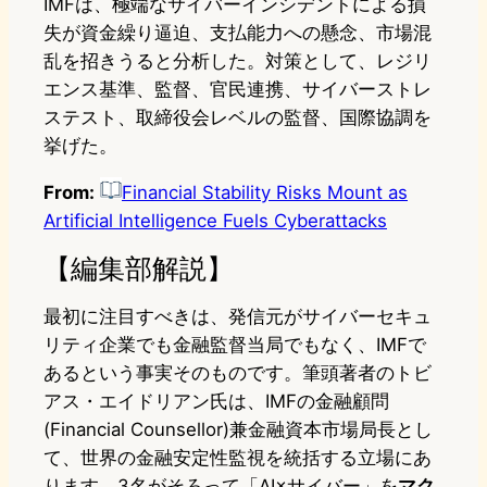
IMFは、極端なサイバーインシデントによる損
失が資金繰り逼迫、支払能力への懸念、市場混
乱を招きうると分析した。対策として、レジリ
エンス基準、監督、官民連携、サイバーストレ
ステスト、取締役会レベルの監督、国際協調を
挙げた。
From:
Financial Stability Risks Mount as
Artificial Intelligence Fuels Cyberattacks
【編集部解説】
最初に注目すべきは、発信元がサイバーセキュ
リティ企業でも金融監督当局でもなく、IMFで
あるという事実そのものです。筆頭著者のトビ
アス・エイドリアン氏は、IMFの金融顧問
(Financial Counsellor)兼金融資本市場局長とし
て、世界の金融安定性監視を統括する立場にあ
ります。3名がそろって「AI×サイバー」を
マク