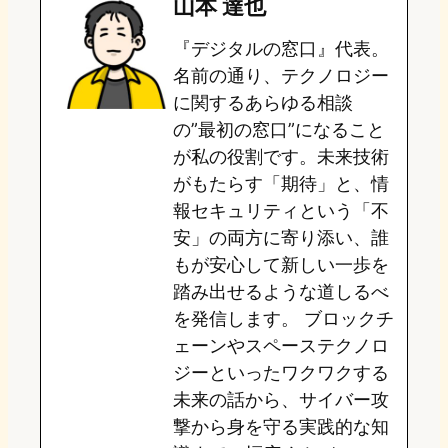
山本 達也
o
s
b
n
『デジタルの窓口』代表。
d
k
o
a
名前の通り、テクノロジー
o
y
o
に関するあらゆる相談
の”最初の窓口”になること
n
k
が私の役割です。未来技術
がもたらす「期待」と、情
報セキュリティという「不
安」の両方に寄り添い、誰
もが安心して新しい一歩を
踏み出せるような道しるべ
を発信します。 ブロックチ
ェーンやスペーステクノロ
ジーといったワクワクする
未来の話から、サイバー攻
撃から身を守る実践的な知