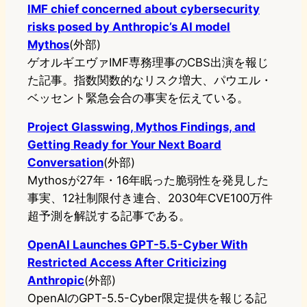
IMF chief concerned about cybersecurity
risks posed by Anthropic’s AI model
Mythos
(外部)
ゲオルギエヴァIMF専務理事のCBS出演を報じ
た記事。指数関数的なリスク増大、パウエル・
ベッセント緊急会合の事実を伝えている。
Project Glasswing, Mythos Findings, and
Getting Ready for Your Next Board
Conversation
(外部)
Mythosが27年・16年眠った脆弱性を発見した
事実、12社制限付き連合、2030年CVE100万件
超予測を解説する記事である。
OpenAI Launches GPT-5.5-Cyber With
Restricted Access After Criticizing
Anthropic
(外部)
OpenAIのGPT-5.5-Cyber限定提供を報じる記