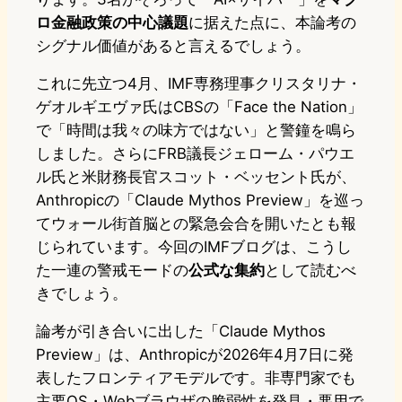
ロ金融政策の中心議題
に据えた点に、本論考の
シグナル価値があると言えるでしょう。
これに先立つ4月、IMF専務理事クリスタリナ・
ゲオルギエヴァ氏はCBSの「Face the Nation」
で「時間は我々の味方ではない」と警鐘を鳴ら
しました。さらにFRB議長ジェローム・パウエ
ル氏と米財務長官スコット・ベッセント氏が、
Anthropicの「Claude Mythos Preview」を巡っ
てウォール街首脳との緊急会合を開いたとも報
じられています。今回のIMFブログは、こうし
た一連の警戒モードの
公式な集約
として読むべ
きでしょう。
論考が引き合いに出した「Claude Mythos
Preview」は、Anthropicが2026年4月7日に発
表したフロンティアモデルです。非専門家でも
主要OS・Webブラウザの脆弱性を発見・悪用で