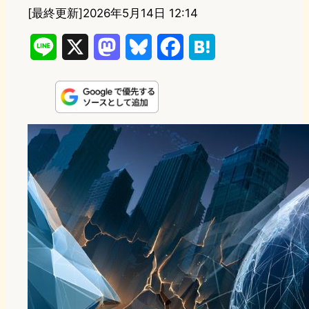
[最終更新]
2026年5月14日 12:14
L
X
M
B
F
H
i
a
l
a
a
n
s
u
c
t
e
t
e
e
e
o
s
b
n
d
k
o
a
o
y
o
n
k