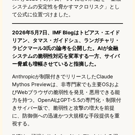
システムの安定性を脅かすマクロリスク」とし
て公式に位置づけました。
2026年5月7日、IMF Blogはトビアス・エイド
リアン、タマス・ガイドシュ、ランガチャリ・
ラビクマール3氏の論考を公開した。AIが金融
システムの脆弱性対応を変革する一方、サイバ
ー脅威も増幅させていると指摘した。
Anthropicが制限付きでリリースしたClaude
Mythos Previewは、非専門家でも主要OSおよ
びWebブラウザの脆弱性を発見・悪用できる能
力を持つ。OpenAIはGPT-5.5の専門化・制限付
きサイバー版で、脆弱性と攻撃の増大を前提
に、防御側への迅速かつ大規模な手段提供を重
視する。