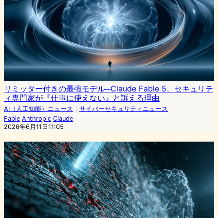
リミッター付きの最強モデル─Claude Fable 5、セキュリテ
ィ専門家が『仕事に使えない』と訴える理由
AI（人工知能）ニュース
｜
サイバーセキュリティニュース
Fable
Anthropic
Claude
2026年6月11日11:05