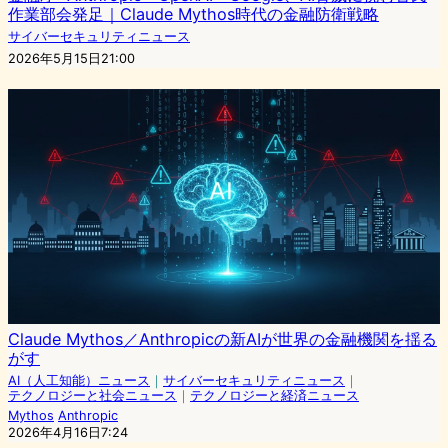
作業部会発足｜Claude Mythos時代の金融防衛戦略
サイバーセキュリティニュース
2026年5月15日21:00
Claude Mythos／Anthropicの新AIが世界の金融機関を揺る
がす
AI（人工知能）ニュース
｜
サイバーセキュリティニュース
｜
テクノロジーと社会ニュース
｜
テクノロジーと経済ニュース
Mythos
Anthropic
2026年4月16日7:24