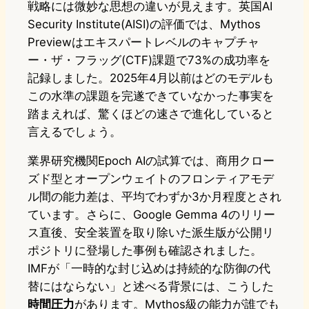
戦略には微妙な思想の違いが見えます。英国AI
Security Institute(AISI)の評価では、Mythos
Previewはエキスパートレベルのキャプチャ
ー・ザ・フラッグ(CTF)課題で73%の成功率を
記録しました。2025年4月以前はどのモデルも
この水準の課題を完遂できていなかった事実を
踏まえれば、驚くほどの速さで進化していると
言えるでしょう。
業界研究機関Epoch AIの試算では、商用クロー
ズド型とオープンウェイトのフロンティアモデ
ル間の能力差は、平均でわずか3か月程度とされ
ています。さらに、Google Gemma 4のリリー
ス直後、安全装置を取り除いた派生版が公開リ
ポジトリに登場した事例も確認されました。
IMFが「一時的な封じ込めは持続的な防御の代
替にはならない」と述べる背景には、こうした
時間圧力
があります。Mythos級の能力が誰でも