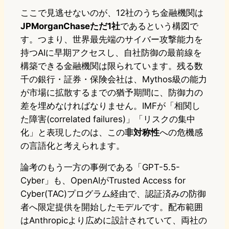
ここで見逃せないのが、12社のうち金融機関は
JPMorganChaseただ1社
であるという構図で
す。つまり、世界最先端のサイバー攻撃能力を
持つAIに早期アクセスし、自社防御の最前線を
構築できる金融機関は限られています。残る数
千の銀行・証券・保険会社は、Mythos級の能力
が市場に拡散するまでの猶予期間に、防御力の
差を埋めなければなりません。IMFが「相関し
た障害(correlated failures)」「リスクの集中
化」と表現したのは、この
非対称性
への危機感
の言語化と考えられます。
論考のもう一方の事例である「GPT-5.5-
Cyber」も、OpenAIがTrusted Access for
Cyber(TAC)プログラム経由で、認証済みの防御
者へ限定提供を開始したモデルです。配布範囲
はAnthropicより広めに設計されていて、両社の