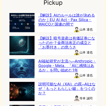
Pickup
【解説】AIのルールは誰が決める
のか｜EU AI Act・Pax Silica・
WAICOと国連の間で
山本 達也
【解説】暗号資産は有価証券にな
ったのか？金商法改正の成立と
「お墨付き」の危うさ
山本 達也
AI福祉研究が主流へ─Anthropic・
Google・Meta、「AIに感情はあ
るか」を問い始めた1年
山本 達也
説明可能なAI（XAI）の罠─AIはな
ぜ「もっともらしい嘘」をつくの
か？
寺本 誠司