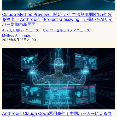
Claude Mythos Preview、開始1か月で深刻脆弱性1万件超
を検出 ─ Anthropic「Project Glasswing」が暴いたAIサイ
バー防御の新局面
AI（人工知能）ニュース
｜
サイバーセキュリティニュース
Mythos
Anthropic
2026年5月23日21:00
Anthropic Claude Code悪用事件｜中国ハッカーによる自