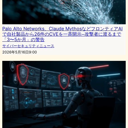
Palo Alto Networks、Claude MythosなどフロンティアAI
で自社製品から26件のCVEを一斉開示─攻撃者に渡るまで
「3〜5か月」の警告
サイバーセキュリティニュース
2026年5月16日9:00