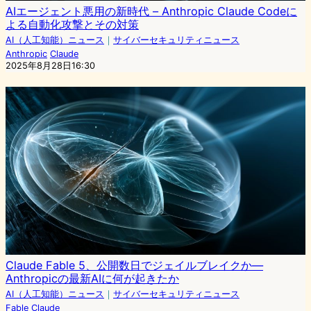
AIエージェント悪用の新時代 – Anthropic Claude Codeに
よる自動化攻撃とその対策
AI（人工知能）ニュース
｜
サイバーセキュリティニュース
Anthropic
Claude
2025年8月28日16:30
Claude Fable 5、公開数日でジェイルブレイクか—
Anthropicの最新AIに何が起きたか
AI（人工知能）ニュース
｜
サイバーセキュリティニュース
Fable
Claude