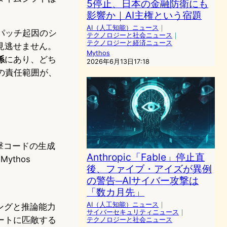
5停止、日本の金融防衛にも
影響か｜AI主権という宿題
AI（人工知能）ニュース
｜
パッチ起因のシ
テクノロジーと社会ニュース
｜
テクノロジーと経済ニュース
見逃せません。
Mythos
係
にあり、どち
2026年6月13日17:18
Oの責任範囲が、
撃コードの生成
Anthropic「Fable」停止直
ythos
後、ファイブ・アイズが異例
の警告─AIサイバー攻撃は
「数カ月先」
AI（人工知能）ニュース
｜
ィングと推論能力
サイバーセキュリティニュース
｜
ートに匹敵する
テクノロジーと社会ニュース