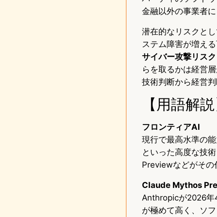
金融以外の事業者に
潜在的なリスクとし
ステム障害が増える
サイバー攻撃リスク
らを取るかは経営層
技術判断から経営判
【用語解説
フロンティアAI
現行で最高水準の能
といった高度な技術タ
Previewなどが
Claude Mythos Pr
Anthropicが
が極めて高く、ソフ