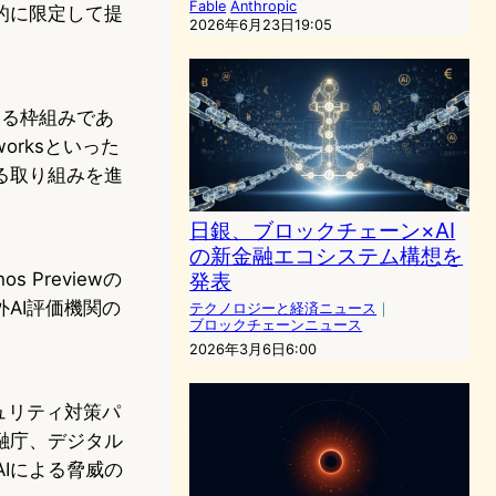
Fable
Anthropic
的に限定して提
2026年6月23日19:05
提供する枠組みであ
etworksといった
る取り組みを進
日銀、ブロックチェーン×AI
の新金融エコシステム構想を
 Previewの
発表
AI評価機関の
テクノロジーと経済ニュース
｜
ブロックチェーンニュース
2026年3月6日6:00
キュリティ対策パ
融庁、デジタル
Iによる脅威の