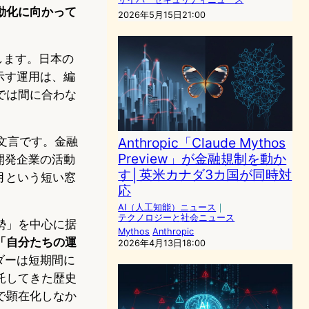
動化に向かって
2026年5月15日21:00
します。日本の
示す運用は、編
では間に合わな
文言です。金融
Anthropic「Claude Mythos
Preview」が金融規制を動か
開発企業の活動
す│英米カナダ3カ国が同時対
月という短い窓
応
。
AI（人工知能）ニュース
｜
テクノロジーと社会ニュース
勢」を中心に据
Mythos
Anthropic
「自分たちの運
2026年4月13日18:00
ダーは短期間に
託してきた歴史
で顕在化しなか