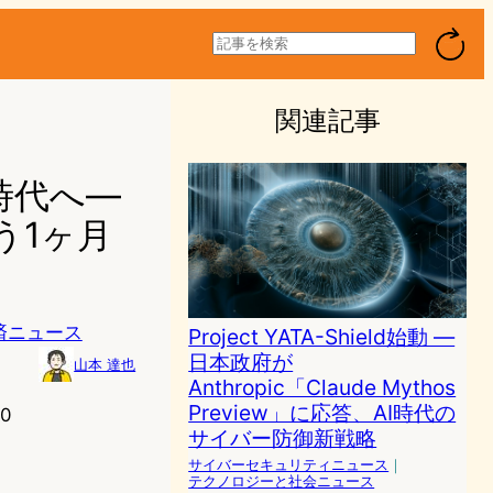
検
索
関連記事
時代へ—
沿う1ヶ月
済ニュース
Project YATA-Shield始動 —
日本政府が
山本 達也
Anthropic「Claude Mythos
Preview」に応答、AI時代の
0
サイバー防御新戦略
サイバーセキュリティニュース
｜
テクノロジーと社会ニュース