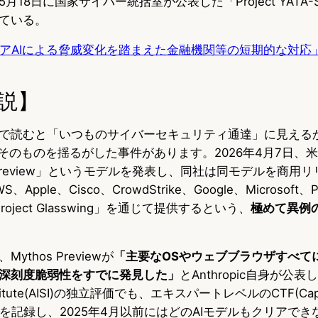
18日に国家サイバー統括室が公表した「Project YATA-S
ている。
アAIによる脅威変化を踏まえた金融機関等の短期的な対応
説】
で読むと「いつものサイバーセキュリティ通達」に見える
そのものを揺るがした事件があります。2026年4月7日、米Ant
hos Preview」というモデルを発表し、同社は同モデルを商
ple、Cisco、CrowdStrike、Google、Microsoft、Pal
Project Glasswing」を通じて提供するという、
極めて異例
thos Previewが
「主要なOSやウェブブラウザすべて
深刻度脆弱性をすでに発見した」
とAnthropic自身が公
Institute(AISI)の独立評価でも、エキスパートレベルのCTF(Captur
を記録し、2025年4月以前にはどのAIモデルもクリアで