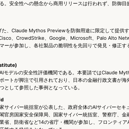
る。安全性への懸念から商用リリースは行われず、防御目
上げた、Claude Mythos Previewを防御用途に限定して
co、CrowdStrike、Google、Microsoft、Palo Alto N
マーが参加し、各社製品の脆弱性を先回りで発見・修正す
stitute)
モデルの安全性評価機関である。本要請ではClaude Mythos
ポートが脚注で引用されており、日本の金融行政文書が海外
つとして参照した事例となっている。
ld
に国家サイバー統括室が公表した、政府全体のAIサイバーセ
閣官房国家安全保障局、国家サイバー統括室、警察庁、金
業省、防衛省など14の省庁・機関が参加し、フロンティアA