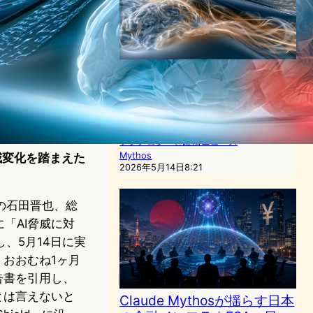
Anthropic「Mythos」が金融
を揺らす、金融庁が36団体で
官民ワーキンググループ設置
AI（人工知能）ニュース
｜
サイバーセキュリティニュース
｜
テクノロジーと経済ニュース
Mythos
威変化を踏まえた
2026年5月14日8:21
の石田晋也、総
「AI脅威に対
、5月14日に実
、おおむね1ヶ月
告書を引用し、
とは言えないと
Claude Mythosが揺らす日本