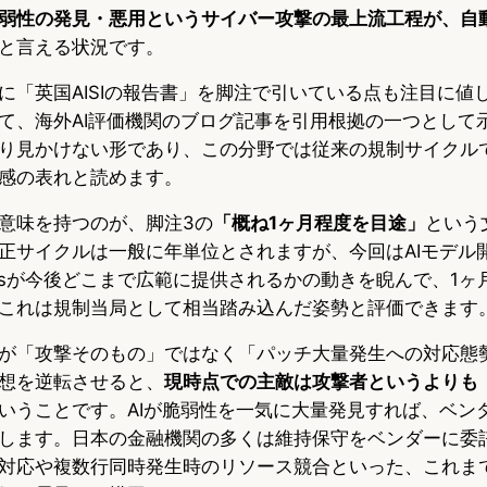
弱性の発見・悪用というサイバー攻撃の最上流工程が、自
と言える状況です。
に「英国AISIの報告書」を脚注で引いている点も注目に値
て、海外AI評価機関のブログ記事を引用根拠の一つとして
り見かけない形であり、この分野では従来の規制サイクル
感の表れと読めます。
意味を持つのが、脚注3の
「概ね1ヶ月程度を目途」
という
正サイクルは一般に年単位とされますが、今回はAIモデル
hosが今後どこまで広範に提供されるかの動きを睨んで、1ヶ
これは規制当局として相当踏み込んだ姿勢と評価できます
が「攻撃そのもの」ではなく「パッチ大量発生への対応態
想を逆転させると、
現時点での主敵は攻撃者というよりも
いうことです。AIが脆弱性を一気に大量発見すれば、ベン
します。日本の金融機関の多くは維持保守をベンダーに委
対応や複数行同時発生時のリソース競合といった、これま