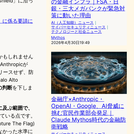
hield」に沿っ
の金融インフラ｜FSA・日
銀・三大メガバンクが緊急対
策に動いた理由
」に係る要請に
AI（人工知能）ニュース
｜
サイバーセキュリティニュース
｜
テクノロジーと社会ニュース
Mythos
2026年4月30日19:49
かもしれません
hropicが
用リリースせず、防
o Alto
の判断
を下しま
金融庁×Anthropic・
OpenAI・Google、AI脅威に
に及ぶ範囲で、
挑む官民作業部会発足｜
表している点です。
Claude Mythos時代の金融防
e The Flag)
衛戦略
きなかった水準に
サイバーセキュリティニュース