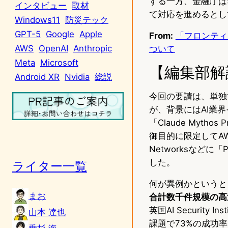
する一方、金融庁は5月
インタビュー
取材
て対応を進めるとし
Windows11
防災テック
GPT-5
Google
Apple
From:
「フロンティ
AWS
OpenAI
Anthropic
ついて
Meta
Microsoft
【編集部解
Android XR
Nvidia
総説
今回の要請は、単独
が、背景にはAI業界
「Claude Myt
御目的に限定してAWS、Ap
Networksなどに「
した。
ライター一覧
何が異例かというと、My
まお
合計数千件規模の高
英国AI Security 
山本 達也
課題で73%の成功率