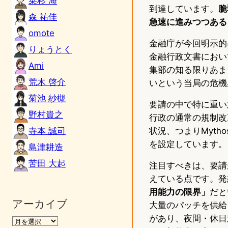
乗杉 海
到達しています。
脆
森 祐佳
急速に進みつつある
omote
金融庁が今回明示的
りょうとく
金融行政文書におい
Ami
集部の知る限りあま
荒木 啓介
いという当局の危機
菊池 紗槻
要請の中で特に重い
野村貴之
行政の通常の規制改
寺本 誠司
状況、つまりMyt
を設定しています。
島津耕造
苦田 大起
注目すべきは、要請
えている点です。発
用能力の限界」
だと
アーカイブ
大量のパッチを供給
があり、夜間・休日