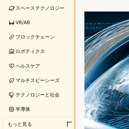
i
a
スペーステクノロジー
n
s
VR/AR
e
t
ブロックチェーン
o
d
ロボティクス
o
ヘルスケア
n
マルチスピーシーズ
テクノロジーと社会
半導体
もっと見る