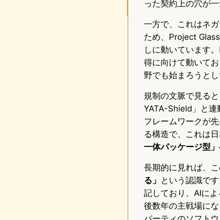
った契約上の穴が一
一方で、これはネガ
ため、Project
しに動いています。R
得に向けて動いてお
野でも始まろうとし
規制の文脈で見ると、
YATA-Shiel
フレームワークが先
る構造で、これは日
一体パッケージ型」
長期的に見れば、こ
る」
という認識です
記しており、AIに
後数年の主戦場にな
パーティのソフトウ