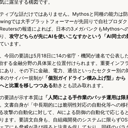
気に露呈する構図です。
ティブな話だけではありません。Mythosと同種の能力は
 Glasswingでは大手プラットフォーマーが先回りで自社プロ
eutersの報道によれば、日本の3メガバンクもMythos
り、
攻守どちらが先にAIを使いこなすかという「AI同士の
ています。
今回の要請は5月18日に14の省庁・機関が連名で公表した「P
d」と連動する金融分野の具体策と位置付けられます。重要インフ
にあり、その下に金融、電力、通信といったセクター別の
本のサイバー規制が
「個別ガイドライン積み上げ型」から
へと比重を移しつつある
動きとも読み取れます。
の要請が示す本質は
「人間による手作業のパッチ運用は限
。文書自身が「中長期的には脆弱性対応の自動化等への移
よる攻撃の自動化に対して、AIによる防御の自動化で応じる
ります。要請文自身も、自組織開発のシステムに限らずOS
ェアにも脅威が及び得ると注意を促しており、同様のパラ