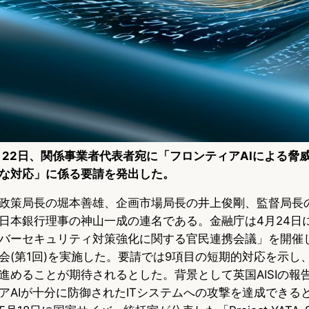
5月22日、関係事業者代表者宛に「フロンティアAIによる脅
な対応」に係る要請を発出した。
政策局長の堀本善雄、企画市場局長の井上俊剛、監督局長
日本銀行理事の神山一成の連名である。金融庁は4月24日に
バーセキュリティ対策強化に関する官民連携会議」を開催し
会(第1回)を実施した。要請では9項目の短期的対応を示し
進めることが期待されるとした。背景として英国AISIの報
アAIが十分に防御されたITシステムへの攻撃を達成できる