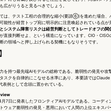
も広がりうると見るべきでしょう。
ては、テスト工程の合理的な縮小(要請⑥)を進めた場合、
可能性が経営トップ宛に明示的に注意喚起されている点が
とシステム障害リスクは経営判断としてトレードオフの関
が直接判断せよ、という構造になっています。CIO・CIS
断の領域へと押し上げられる契機にもなりそうです。
】
力を持つ最先端AIモデルの総称である。脆弱性の発見や攻
スクを自律的にこなせる水準にあり、本要請ではClaude M
その代表例として念頭に置かれている。
eview
2026年4月7日に発表したフロンティアAIモデルである。コーデ
トウェア脆弱性の発見・悪用において人間の上位エキスパ