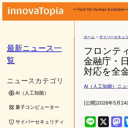
ーTech for Human Evolution
ホーム
»
サイバーセキュ
最新ニュース一
フロンティ
覧
金融庁・日銀、
対応を全
ニュースカテゴリ
AI（人工知能）ニュ
AI（人工知能）
[公開]
2026年5月24
量子コンピューター
サイバーセキュリティ
L
X
M