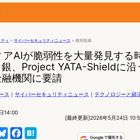
ー
リティ
»
サイバーセキュリティニュース
»
個別投稿
アAIが脆弱性を大量発見する
Project YATA-Shieldに
金融機関に要請
ース
｜
サイバーセキュリティニュース
｜
テクノロジーと経
日14:00
[最終更新]
2026年5月24日 10:5
B
F
H