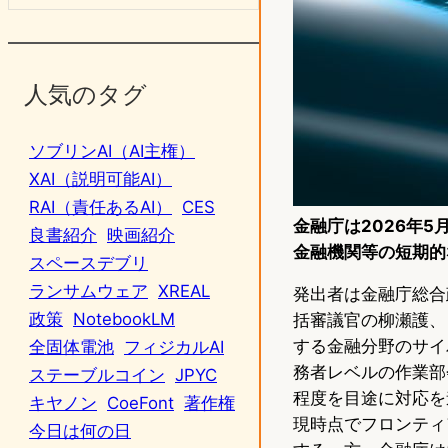
人気のタグ
ソブリンAI（AI主権）
XAI（説明可能AI）
RAI（責任あるAI）
CES
金融庁は2026年
良書紹介
映画紹介
金融機関等の短期的
スペースデブリ
ランサムウェア
XREAL
発出者は金融庁総合
政策
NotebookLM
括審議官の柳瀬護、
する金融分野のサイ
全固体電池
フィジカルAI
務者レベルの作業部
ステーブルコイン
JPYC
程度を目途に対応を
キヤノン
CoeFont
著作権
現時点でフロンティ
今日は何の日