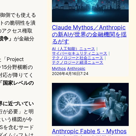
防御側でも使える
ダクトの脆弱性を潰
Claude Mythos／Anthropic
へのアクセス権取
の新AIが世界の金融機関を揺
競争」
が金融分
るがす
AI（人工知能）ニュース
｜
サイバーセキュリティニュース
｜
テクノロジーと社会ニュース
｜
roject
テクノロジーと経済ニュース
ラ15分野横断の
Mythos
Anthropic
2026年4月16日7:24
対応が降りてく
「国家レベルの
界に近づいてい
行が必要」と明
という構図が今
Sを含むサード
Anthropic Fable 5・Mythos
ダイムシフトは