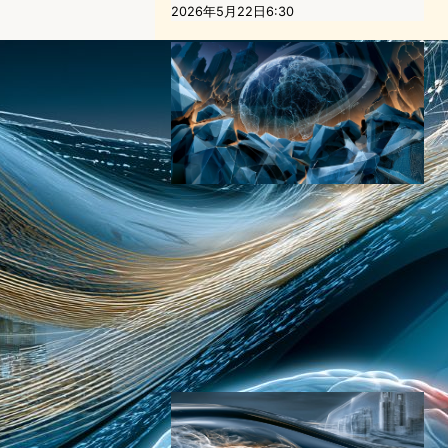
2026年5月22日6:30
Claude Mythos
Preview×IMF警告:AIサイバ
ー攻撃が金融システムを揺ら
す日
AI（人工知能）ニュース
｜
サイバーセキュリティニュース
｜
テクノロジーと経済ニュース
Mythos
2026年5月9日9:00