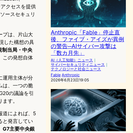
定的なアクセスを提供
ンソースセキュリ
Anthropic「Fable」停止直
ープは、片山大
後、ファイブ・アイズが異例
と表現した構想の具
の警告─AIサイバー攻撃は
、規制当局・中央
「数カ月先」
。この発想自体
AI（人工知能）ニュース
｜
サイバーセキュリティニュース
｜
テクノロジーと社会ニュース
Fable
Anthropic
に運用主体が分
2026年6月23日19:05
ムは、一つの脆
20の議論を引
ります。
報道によれば、5
あると発言してい
G7主要中央銀