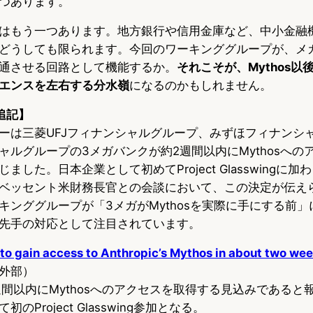
つあります。
はもう一つあります。地方銀行や信用金庫など、中小金融
どうしても限られます。今回のワーキンググループが、メ
通させる回路として機能するか。
それこそが、Mythos以
エンスを左右する分水嶺
になるのかもしれません。
 追記】
ーは三菱UFJフィナンシャルグループ、みずほフィナンシ
ャルグループの3メガバンクが約2週間以内にMythosへの
した。日本企業として初めてProject Glasswingに
ベッセント米財務長官との会談において、この決定が伝え
キンググループが「3メガがMythosを実際に手にする前
先手の対応として注目されています。
o gain access to Anthropic’s Mythos in about two wee
外部）
週間以内にMythosへのアクセスを取得する見込みであると
Project Glasswing参加となる。