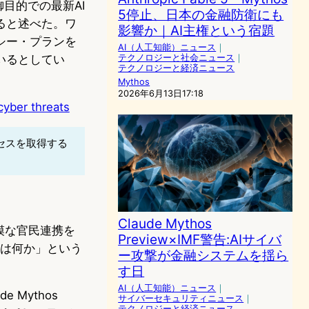
防御目的での最新AI
5停止、日本の金融防衛にも
ると述べた。ワ
影響か｜AI主権という宿題
シー・プランを
AI（人工知能）ニュース
｜
いるとしてい
テクノロジーと社会ニュース
｜
テクノロジーと経済ニュース
Mythos
2026年6月13日17:18
cyber threats
クセスを取得する
Claude Mythos
模な官民連携を
Preview×IMF警告:AIサイバ
とは何か」という
ー攻撃が金融システムを揺ら
す日
AI（人工知能）ニュース
｜
 Mythos
サイバーセキュリティニュース
｜
テクノロジーと経済ニュース