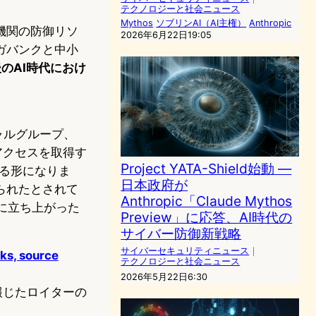
テクノロジーと社会ニュース
Mythos
ソブリンAI（AI主権）
Anthropic
機関の防御リソ
2026年6月22日19:05
ガバンクと中小
後のAI時代におけ
ャルグループ、
アクセスを取得す
Project YATA-Shield始動 —
加わる形になりま
日本政府が
られたとされて
Anthropic「Claude Mythos
」に立ち上がった
Preview」に応答、AI時代の
サイバー防御新戦略
サイバーセキュリティニュース
｜
ks, source
テクノロジーと社会ニュース
2026年5月22日6:30
報じたロイターの