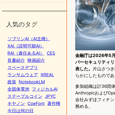
人気のタグ
ソブリンAI（AI主権）
XAI（説明可能AI）
RAI（責任あるAI）
CES
金融庁は2026年5月
良書紹介
映画紹介
バーセキュリティリ
スペースデブリ
表した。
片山さつき
ランサムウェア
XREAL
らかにしたものであ
政策
NotebookLM
参加組織は計36団
全固体電池
フィジカルAI
Anthropicおよ
ステーブルコイン
JPYC
会社みずほフィナンシ
キヤノン
CoeFont
著作権
務める。
今日は何の日