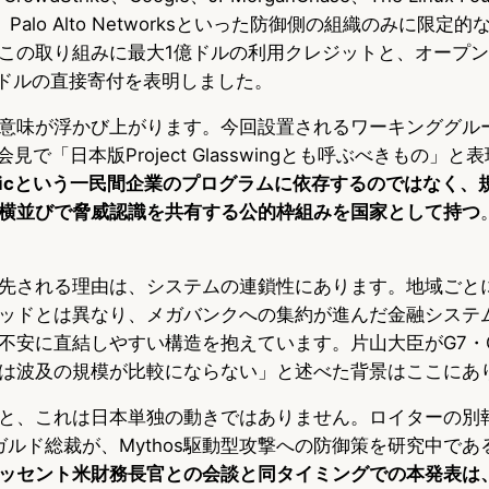
IDIA、Palo Alto Networksといった防御側の組織のみに限
この取り組みに最大1億ドルの利用クレジットと、オープ
万ドルの直接寄付を表明しました。
意味が浮かび上がります。今回設置されるワーキンググル
見で「日本版Project Glasswingとも呼ぶべきもの」
ropicという一民間企業のプログラムに依存するのではなく
横並びで脅威認識を共有する公的枠組みを国家として持つ
先される理由は、システムの連鎖性にあります。地域ごと
ッドとは異なり、メガバンクへの集約が進んだ金融システ
不安に直結しやすい構造を抱えています。片山大臣がG7・G
は波及の規模が比較にならない」と述べた背景はここにあ
と、これは日本単独の動きではありません。ロイターの別
ラガルド総裁が、Mythos駆動型攻撃への防御策を研究中で
ッセント米財務長官との会談と同タイミングでの本発表は、