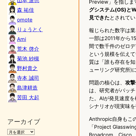
山本 達也
Preview」を指
グシステム(OS)
森 祐佳
見できた
とされてい
omote
りょうとく
報じられた数字は業界に
一部は2011年から
Ami
間で数千件のゼロデイ
荒木 啓介
という規模を伝えてい
菊池 紗槻
質は「誰も存在を知
野村貴之
ューリング研究所)
寺本 誠司
問題の核心は、
攻撃
島津耕造
は、研究者がパッチ
苦田 大起
た。AIが発見速度
シナリオが現実味を
Anthropic自
アーカイブ
「Project Glas
Broadcom、Cisco、