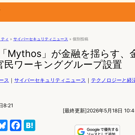
ー
リティ
»
サイバーセキュリティニュース
»
個別投稿
pic「Mythos」が金融を揺らす
で官民ワーキンググループ設置
ース
｜
サイバーセキュリティニュース
｜
テクノロジーと経
日8:21
[最終更新]
2026年5月18日 10:4
B
F
H