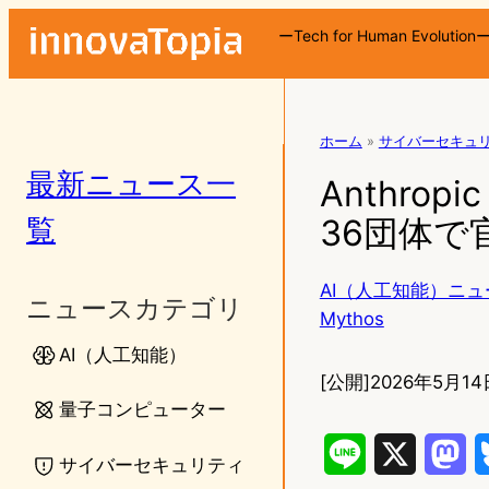
ーTech for Human Evolution
ホーム
»
サイバーセキュ
最新ニュース一
Anthro
覧
36団体
AI（人工知能）ニュ
ニュースカテゴリ
Mythos
AI（人工知能）
[公開]
2026年5月14
量子コンピューター
L
X
M
サイバーセキュリティ