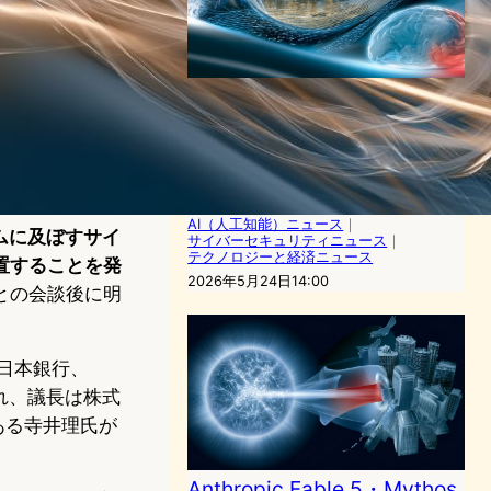
フロンティアAIが脆弱性を大
量発見する時代へ—金融庁・
日銀、Project YATA-Shield
に沿う1ヶ月対応を全金融機
関に要請
AI（人工知能）ニュース
｜
ステムに及ぼすサイ
サイバーセキュリティニュース
｜
テクノロジーと経済ニュース
置することを発
2026年5月24日14:00
との会談後に明
日本銀行、
催され、議長は株式
ある寺井理氏が
Anthropic Fable 5・Mythos