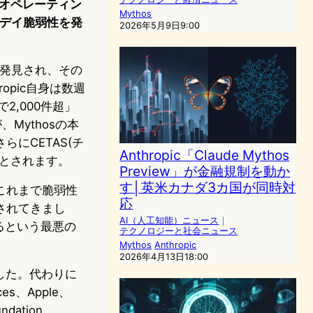
なオペレーティン
Mythos
ロデイ脆弱性を発
2026年5月9日9:00
グが発見され、その
opic自身は数週
2,000件超」
Mythosの本
にCETAS(チ
Anthropic「Claude Mythos
たとされます。
Preview」が金融規制を動か
す│英米カナダ3カ国が同時対
これまで脆弱性
応
されてきまし
AI（人工知能）ニュース
｜
るという最悪の
テクノロジーと社会ニュース
Mythos
Anthropic
2026年4月13日18:00
ました。代わりに
es、Apple、
ndation、