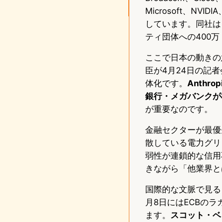
Microsoft、NV
しています。同社は
ティ団体への400
ここで日本の動きの
臣が4月24日の記者会
体化です。
Anth
銀行・メガバンクが
が重要なのです。
金融セクターが最優
散している電力グリ
弱性が連鎖的な信用
きながら「他業界と
国際的な文脈で見る
月8日にはECBの
ます。
スコット・ベ