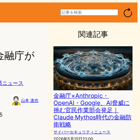
検
索
関連記事
、金融庁が
済ニュース
金融庁×Anthropic・
山本 達也
OpenAI・Google、AI脅威に
挑む官民作業部会発足｜
5
Claude Mythos時代の金融防
衛戦略
サイバーセキュリティニュース
2026年5月15日21:00