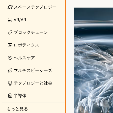
i
a
スペーステクノロジー
n
s
VR/AR
e
t
o
ブロックチェーン
d
ロボティクス
o
ヘルスケア
n
マルチスピーシーズ
テクノロジーと社会
半導体
もっと見る