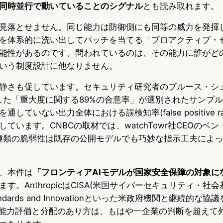
同時並行で動いていることのシグナル
とも読み取れます。
見落とせません。同じ能力は防御側にも同等の威力を発揮
を体系的に洗い出してパッチを当てる「プロアクティブ・
能性があるのです。問われているのは、その能力に誰がど
いう制度設計に他なりません。
静さも促しています。セキュリティ研究者のブルース・シ
cが示した「重大度に関する89%の合意率」が選別されたサンプ
していない出力全体における誤検知率(false positive r
ています。CNBCの取材では、watchTowr社CEOのベ
けた種類の脆弱性は既存の公開モデルでも巧妙な指示工夫によ
、本件は
「フロンティアAIモデルが国家安全保障の対象に
す。AnthropicはCISA(米国サイバーセキュリティ・社
I Standards and Innovationといった米政府機関と継続的
の能力評価と分配のあり方は、もはや一企業の判断を超えて