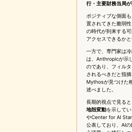
行・主要財務当局が
ポジティブな側面も
置されてきた脆弱性
の時代が到来する可
アクセスできるかと
一方で、専門家は冷
は、Anthropi
のであり、フィルタを通
されるべきだと指摘し
Mythosが見つ
述べました。
長期的視点で見ると
地殻変動
を示していま
やCenter for A
公表しており、AI