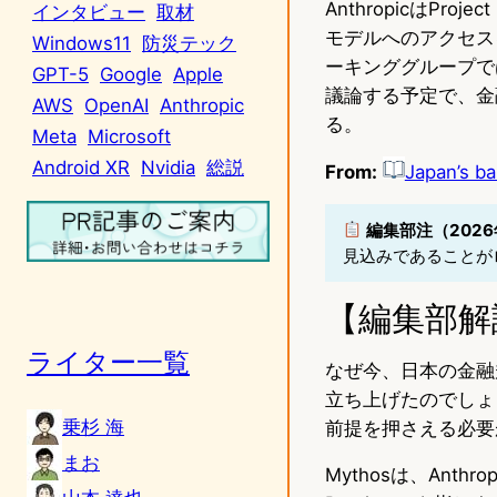
AnthropicはPr
インタビュー
取材
モデルへのアクセス
Windows11
防災テック
ーキンググループで
GPT-5
Google
Apple
議論する予定で、金
AWS
OpenAI
Anthropic
る。
Meta
Microsoft
Android XR
Nvidia
総説
From:
Japan’s ba
編集部注（2026
見込みであることが
【編集部解
ライター一覧
なぜ今、日本の金融
立ち上げたのでしょ
乗杉 海
前提を押さえる必要
まお
Mythosは、Anth