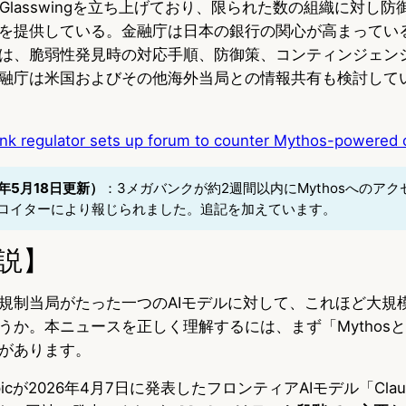
oject Glasswingを立ち上げており、限られた数の組織に対し
を提供している。金融庁は日本の銀行の関心が高まってい
は、脆弱性発見時の対応手順、防御策、コンティンジェン
融庁は米国およびその他海外当局との情報共有も検討して
nk regulator sets up forum to counter Mythos-powered 
年5月18日更新）
：3メガバンクが約2週間以内にMythosへのア
ロイターにより報じられました。追記を加えています。
説】
規制当局がたった一つのAIモデルに対して、これほど大規
うか。本ニュースを正しく理解するには、まず「Mythos
があります。
ropicが2026年4月7日に発表したフロンティアAIモデル「Claude