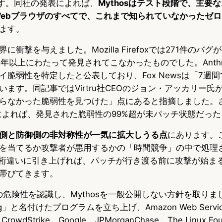
します。同社の発表によれば、
Mythosはテスト段階で、主要
とWebブラウザのすべてで、これまで知られていなかったゼ
ます。
衝撃を与えました。Mozilla Firefoxでは271件のバ
15年以上にわたって発見されてこなかったものでした。Anthr
脆弱性を特定したと公表しており、Fox Newsは「7週間で
ます。同記事ではVirtru社CEOのジョン・アッカリー氏が、
らなかった脆弱性を見つけた」点にあると指摘しました。さら
によれば、発見された脆弱性の99%超が未パッチ状態だっ
側と防御側の非対称性が一気に拡大しうる点
にあります。
を当てるか攻撃者が悪用するかの「時間競争」の中で処理
を桁違いに引き上げれば、パッチが行き渡る前に攻撃が始ま
帯びてきます。
身もこの危険性を認識し、Mythosを一般公開しない方針を取り
swing」と名付けたプログラムを立ち上げ、Amazon Web Servic
CrowdStrike、Google、JPMorganChase、The Linux Fou