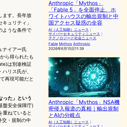
Anthropic「Mythos」
「Fable 5」を全面停止、ホ
します。長年放
ワイトハウスの輸出規制と中
国アクセス疑惑の全容
セキュリティ」
のような条件で
AI（人工知能）ニュース
｜
サイバーセキュリティニュース
｜
テクノロジーと社会ニュース
Fable
Mythos
Anthropic
2026年6月15日11:39
ュナイアー氏
ルから得られたも
ate)は別途検証
ン・ハリス氏が、
って再現可能だと
なった」という
Anthropic「Mythos」NSA機
会基盤安全保障庁)
密侵入報道の真相｜輸出規制
な協議を重ねていると
とAIの分岐点
外交・規制の中
AI（人工知能）ニュース
｜
サイバーセキュリティニュース
｜