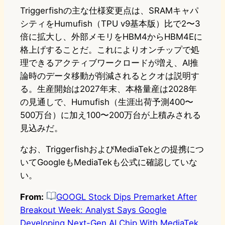
Triggerfishの主な仕様変更点は、SRAMキャパ
シティをHumufish（TPU v9基本版）比で2〜3
倍に拡大し、外部メモリをHBM4からHBM4Eに
格上げすることだ。これによりオンチップで処
理できるアクティブワークロードが増え、AI推
論時のデータ移動が削減されるとクオは説明す
る。生産開始は2027年末、本格量産は2028年
の見通しで、Humufish（生涯出荷予測400〜
500万台）に加え100〜200万台が上積みされる
見込みだ。
なお、TriggerfishおよびMediaTekとの提携につ
いてGoogleもMediaTekも公式に確認していな
い。
From:
GOOGL Stock Dips Premarket After
Breakout Week: Analyst Says Google
Developing Next-Gen AI Chip With MediaTek