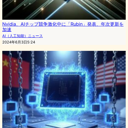
Nvidia、AIチップ競争激化中に「Rubin」発表、年次更新を
加速
AI（人工知能）ニュース
2024年6月3日5:24