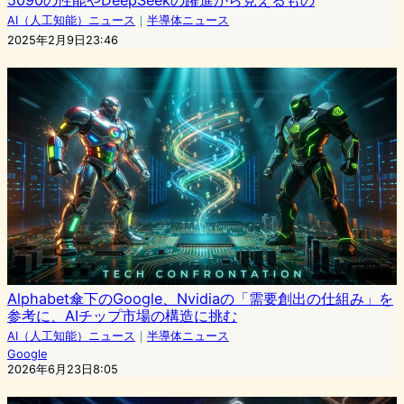
AI（人工知能）ニュース
｜
半導体ニュース
2025年2月9日23:46
Alphabet傘下のGoogle、Nvidiaの「需要創出の仕組み」を
参考に、AIチップ市場の構造に挑む
AI（人工知能）ニュース
｜
半導体ニュース
Google
2026年6月23日8:05