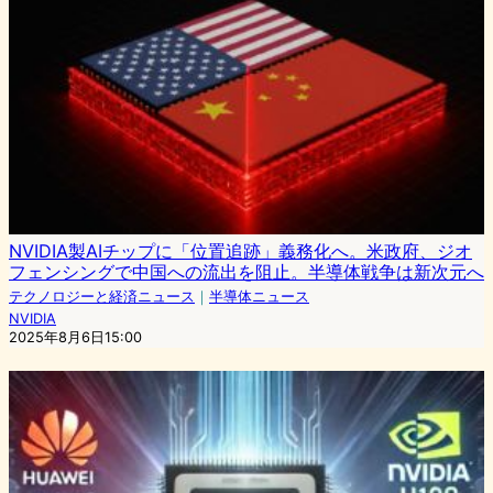
NVIDIA製AIチップに「位置追跡」義務化へ。米政府、ジオ
フェンシングで中国への流出を阻止。半導体戦争は新次元へ
テクノロジーと経済ニュース
｜
半導体ニュース
NVIDIA
2025年8月6日15:00