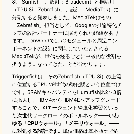
8t「Sunfish」、設計：Broadcom）と推論用
（TPU 8i「Zebrafish」、設計：MediaTek）に
分割すると発表しました。MediaTekはその
「Zebrafish」担当として、Googleの推論特化チ
ップの設計パートナーに据えられた経緯があり
ます。IronwoodではI/Oモジュールと周辺コン
ポーネントの設計に関与していたとされる
MediaTekが、世代を経るごとに中核的な役割を
担うようになってきたことが分かります。
Triggerfishは、そのZebrafish（TPU 8i）の上流
に位置するTPU v9世代の強化版という位置づけ
です。SRAMキャパシティをHumufish比2〜3倍
に拡大し、HBM4からHBM4Eへアップグレード
することで、AIエージェントや強化学習といっ
た次世代ワークロードのボトルネック——
いわ
ゆる「CPUウォール」「メモリウォール」——
に対処する設計です。
単位価格は基本版比で約