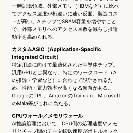
一時記憶領域。外部メモリ（HBMなど）に比べ
てアクセス速度が桁違いに速い反面、製造コス
トが高い。AIチップでSRAM容量を増やすこと
で、外部メモリへのアクセス回数を減らし推論
効率を高められる。
カスタムASIC（Application-Specific
Integrated Circuit）
特定用途に向けて最適化された半導体チップ。
汎用GPUとは異なり、特定のワークロード（AI
の推論・学習など）に合わせて設計されるた
め、性能・電力効率が高くなる傾向がある。
GoogleのTPU、AmazonのTrainium、Microsoft
のMaia等がこれに当たる。
CPUウォール／メモリウォール
AI推論処理において、CPU側の処理速度やメモ
リとチップ間のデータ転送速度がボトルネック