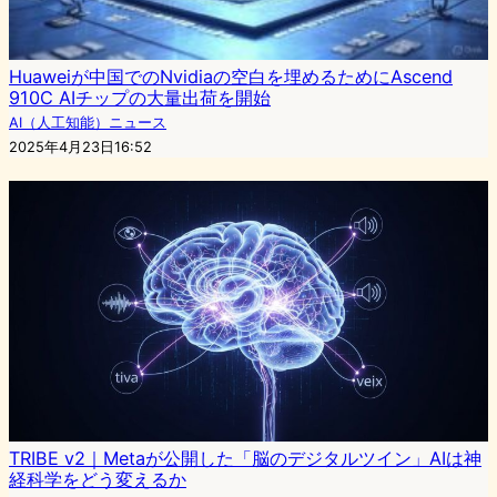
Huaweiが中国でのNvidiaの空白を埋めるためにAscend
910C AIチップの大量出荷を開始
AI（人工知能）ニュース
2025年4月23日16:52
TRIBE v2｜Metaが公開した「脳のデジタルツイン」AIは神
経科学をどう変えるか