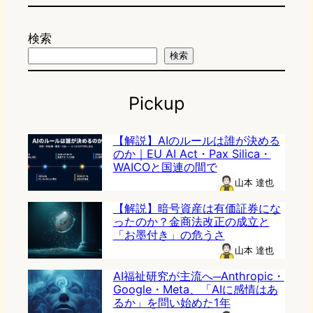
検索
検索
Pickup
【解説】AIのルールは誰が決める
のか｜EU AI Act・Pax Silica・
WAICOと国連の間で
山本 達也
【解説】暗号資産は有価証券にな
ったのか？金商法改正の成立と
「お墨付き」の危うさ
山本 達也
AI福祉研究が主流へ─Anthropic・
Google・Meta、「AIに感情はあ
るか」を問い始めた1年