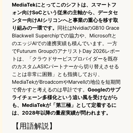
MediaTekにとってこのシフトは、スマートフ
ォン向けSoCという従来の主軸から、データセ
ンター向けAIシリコンへと事業の重心を移す取
り組みの一環です。
同社はNvidiaのGB10 Grace
Blackwell Superchipでの協力や、Microsoftと
のエッジAIでの連携実績も積んでいます。一方
でFuturum GroupのアナリストDay 2026レポー
トは、「クラウドサービスプロバイダーを既存
のカスタムASICパートナーから切り替えさせる
ことは非常に困難」とも指摘しており、
MediaTekがBroadcomやMarvellの地位を短期間
で脅かすと考えるのは早計です。
Googleのサプ
ライチェーン多様化という追い風を受けながら
も、MediaTekが「第三極」として定着するに
は、2028年以降の量産実績が問われます。
【用語解説】