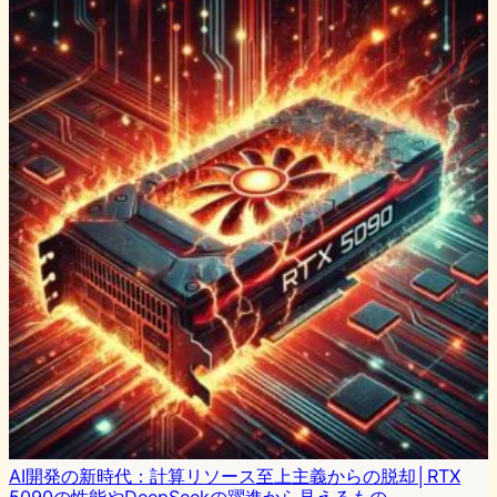
AI開発の新時代：計算リソース至上主義からの脱却│RTX
5090の性能やDeepSeekの躍進から見えるもの