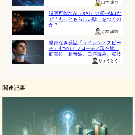
山本 達也
説明可能なAI（XAI）の罠─AIはな
ぜ「もっともらしい嘘」をつくの
か？
寺本 誠司
発声なき発話「サイレントスピー
チ」4つのアプローチと現在地｜
筋電位、超音波、口唇読み、脳波
りょうとく
関連記事