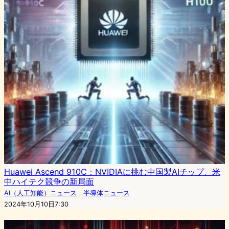
Huawei Ascend 910C：NVIDIAに挑む中国製AIチップ、米
中ハイテク競争の新局面
AI（人工知能）ニュース
｜
半導体ニュース
2024年10月10日7:30