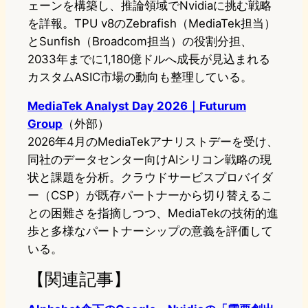
ェーンを構築し、推論領域でNvidiaに挑む戦略
を詳報。TPU v8のZebrafish（MediaTek担当）
とSunfish（Broadcom担当）の役割分担、
2033年までに1,180億ドルへ成長が見込まれる
カスタムASIC市場の動向も整理している。
MediaTek Analyst Day 2026｜Futurum
Group
（外部）
2026年4月のMediaTekアナリストデーを受け、
同社のデータセンター向けAIシリコン戦略の現
状と課題を分析。クラウドサービスプロバイダ
ー（CSP）が既存パートナーから切り替えるこ
との困難さを指摘しつつ、MediaTekの技術的進
歩と多様なパートナーシップの意義を評価して
いる。
【関連記事】