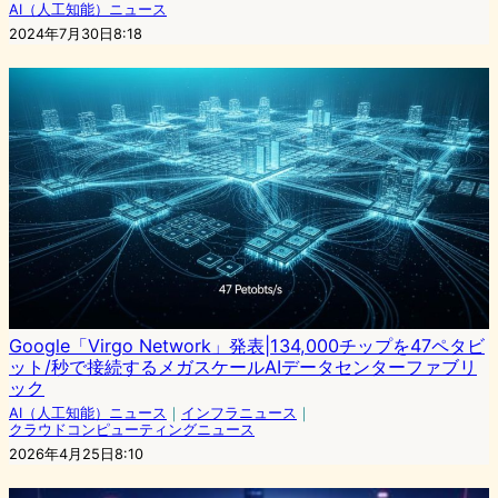
AI（人工知能）ニュース
2024年7月30日8:18
Google「Virgo Network」発表|134,000チップを47ペタビ
ット/秒で接続するメガスケールAIデータセンターファブリ
ック
AI（人工知能）ニュース
｜
インフラニュース
｜
クラウドコンピューティングニュース
2026年4月25日8:10