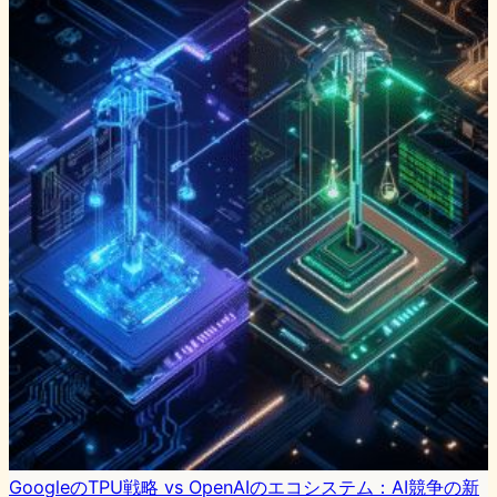
GoogleのTPU戦略 vs OpenAIのエコシステム：AI競争の新