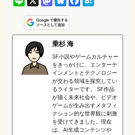
L
X
M
B
F
H
i
a
l
a
a
n
s
u
c
t
e
t
e
e
e
乗杉 海
o
s
b
n
SF小説やゲームカルチャー
d
k
o
a
をきっかけに、エンターテ
o
y
o
インメントとテクノロジー
が交わる領域を探究してい
n
k
るライターです。 SF作品
が描く未来社会や、ビデオ
ゲームが生み出すメタフィ
クション的な世界観に刺激
を受けてきました。現在
は、AI生成コンテンツや