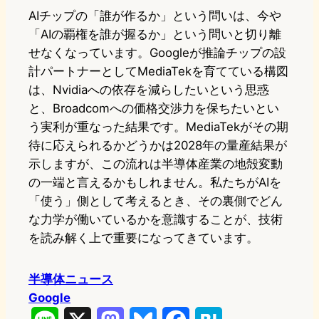
AIチップの「誰が作るか」という問いは、今や
「AIの覇権を誰が握るか」という問いと切り離
せなくなっています。Googleが推論チップの設
計パートナーとしてMediaTekを育てている構図
は、Nvidiaへの依存を減らしたいという思惑
と、Broadcomへの価格交渉力を保ちたいとい
う実利が重なった結果です。MediaTekがその期
待に応えられるかどうかは2028年の量産結果が
示しますが、この流れは半導体産業の地殻変動
の一端と言えるかもしれません。私たちがAIを
「使う」側として考えるとき、その裏側でどん
な力学が働いているかを意識することが、技術
を読み解く上で重要になってきています。
半導体ニュース
Google