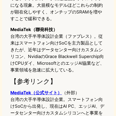
になる現象。大規模なモデルほどこれらの制約
が顕在化しやすく、オンチップのSRAMを増や
すことで緩和できる。
MediaTek（聯発科技）
台湾の大手半導体設計企業（ファブレス）。従
来はスマートフォン向けSoCを主力製品として
きたが、近年はデータセンター向けカスタムシ
リコン、NvidiaのGrace Blackwell Superchip向
けCPUダイ、MicrosoftとのエッジAI協業など、
事業領域を急速に拡大している。
【参考リンク】
MediaTek（公式サイト）
（外部）
台湾の大手半導体設計企業。スマートフォン向
けSoCから出発し、現在はAI PC、エッジAI、デ
ータセンター向けカスタムシリコンへと事業を