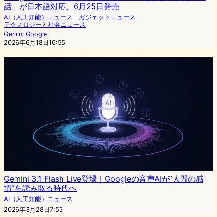
話」が日本語対応、6月25日発売
AI（人工知能）ニュース
｜
ガジェットニュース
｜
テクノロジーと社会ニュース
Gemini
Google
2026年6月18日16:55
Gemini 3.1 Flash Live登場｜Googleの音声AIが”人間の感
情”を読み取る時代へ
AI（人工知能）ニュース
2026年3月28日7:53