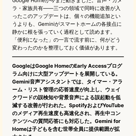
Google Homeが今また動きました。音声・カメ
ラ・家族共有——三つの領域で同時に改善が入
ったこのアップデートは、個々の機能追加とい
うよりも、Geminiがスマートホームの各接点に
静かに根を張っていく過程として読めます。
「便利になった」の一言で流す前に、何がどう
変わったのかを整理しておく価値があります。
GoogleはGoogle HomeのEarly Accessプログ
ラム向けに大型アップデートを展開している。
Gemini音声アシスタントでは、タイマー・アラ
ーム・リスト管理の応答速度が向上し、ウェイ
クワードの誤検知や背景音声による誤起動を低
減する改善が行われた。SpotifyおよびYouTube
のメディア再生速度も高速化され、再生中コン
テンツへの質問応答にも対応した。Gemini for
Homeは子どもを含む世帯全員に提供範囲が拡