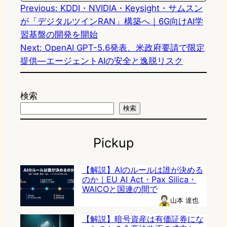
Previous:
KDDI・NVIDIA・Keysight・サムスン
が「デジタルツインRAN」構築へ｜6G向けAI学
習基盤の開発を開始
Next:
OpenAI GPT-5.6発表、米政府要請で限定
提供—エージェントAIの安全と逸脱リスク
検索
検索
Pickup
【解説】AIのルールは誰が決める
のか｜EU AI Act・Pax Silica・
WAICOと国連の間で
山本 達也
【解説】暗号資産は有価証券にな