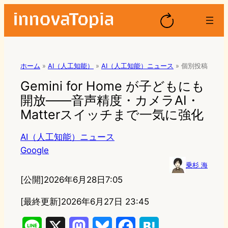
ホーム
»
AI（人工知能）
»
AI（人工知能）ニュース
»
個別投稿
Gemini for Home が子どもにも
開放——音声精度・カメラAI・
Matterスイッチまで一気に強化
AI（人工知能）ニュース
Google
乗杉 海
[公開]
2026年6月28日7:05
[最終更新]
2026年6月27日 23:45
L
X
M
B
F
H