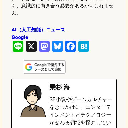
も、意識的に向き合う必要があるかもしれませ
ん。
AI（人工知能）ニュース
Google
L
X
M
B
F
H
i
a
l
a
a
n
s
u
c
t
e
t
e
e
e
乗杉 海
o
s
b
n
SF小説やゲームカルチャー
d
k
o
a
をきっかけに、エンターテ
o
y
o
インメントとテクノロジー
が交わる領域を探究してい
n
k