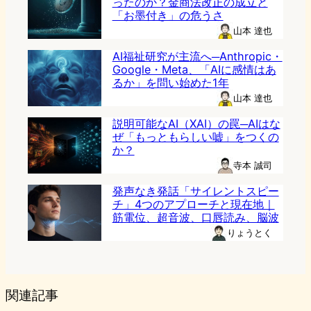
ったのか？金商法改正の成立と
「お墨付き」の危うさ
山本 達也
AI福祉研究が主流へ─Anthropic・
Google・Meta、「AIに感情はあ
るか」を問い始めた1年
山本 達也
説明可能なAI（XAI）の罠─AIはな
ぜ「もっともらしい嘘」をつくの
か？
寺本 誠司
発声なき発話「サイレントスピー
チ」4つのアプローチと現在地｜
筋電位、超音波、口唇読み、脳波
りょうとく
関連記事