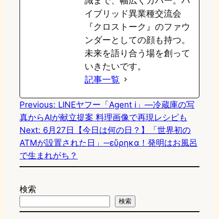
識まで、幅広くカバー。ハ
イブリッド異業種交流会
『クロストーク』のファウ
ンダーとしての顔も持つ。
未来を語り合う場を創って
いきたいです。
記事一覧
Previous:
LINEヤフー「Agent i」―冷蔵庫の写
真からAIが献立提案 料理画像で再現レシピも
Next:
6月27日【今日は何の日？】「世界初の
ATMが設置された日」─εὕρηκα！発明はお風呂
で生まれがち？
検索
検索