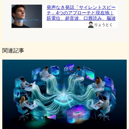
発声なき発話「サイレントスピー
チ」4つのアプローチと現在地｜
筋電位、超音波、口唇読み、脳波
りょうとく
関連記事