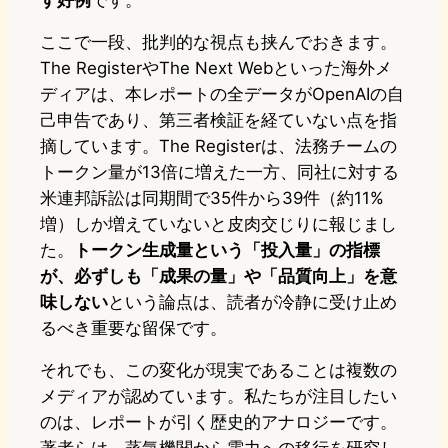
す好例
です。
ここで一段、批判的な視点も挟んでおきます。
The RegisterやThe Next Webといった海外メ
ディアは、本レポートの全データがOpenAIの自
己申告であり、第三者検証を経ていない点を指
摘しています。The Registerは、法務チームの
トークン量が13倍に増えた一方、同社に対する
米連邦訴訟は同期間で35件から39件（約11%
増）しか増えていないと皮肉交じりに報じまし
た。
トークン生成量という「投入量」の指標
が、必ずしも「成果の量」や「品質向上」を意
味しない
という論点は、読者が冷静に受け止め
るべき重要な留保です。
それでも、この変化が現実であることは複数の
メディアが認めています。私たちが注目したい
のは、レポートが引く歴史的アナロジーです。