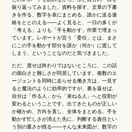
振り返ってみました。資料を探す、文章の下書
きを作る、数字を表にまとめる、誰かに送る連
絡をととのえる——よく見ると、一日の多くが
「考える」よりも「手を動かす」作業で埋まっ
ています。レポートが言う「委任」とは、まさ
にこの手を動かす部分を誰か（何か）に渡して
しまう、ということなのだと気づきました。
ただ、渡せば終わりではないところに、この話
の面白さと難しさが同居しています。複数のエ
ージェントを同時に走らせる働き方は、一見す
ると魔法のように効率的ですが、裏を返せば、
自分は「作る人」から「束ねる人」へと役割が
変わるということです。出てきたものが正しい
か確かめ、方向を直し、全体をまとめる。手を
動かす忙しさが消えた先に、判断する責任とい
う別の重さが残る——そんな未来図が、数字の