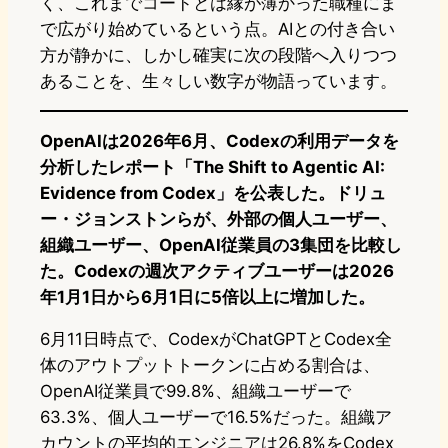
く、これまでコードとは縁が薄かった職種にま
で広がり始めているという点。AIとの付き合い
方が静かに、しかし確実に次の段階へ入りつつ
あることを、生々しい数字が物語っています。
OpenAIは2026年6月、Codexの利用データを
分析したレポート「The Shift to Agentic AI:
Evidence from Codex」を公表した。ドリュ
ー・ジョンストンらが、外部の個人ユーザー、
組織ユーザー、OpenAI従業員の3集団を比較し
た。Codexの週次アクティブユーザーは2026
年1月1日から6月1日に5倍以上に増加した。
6月11日時点で、CodexがChatGPTとCodex全
体のアウトプットトークンに占める割合は、
OpenAI従業員で99.8%、組織ユーザーで
63.3%、個人ユーザーで16.5%だった。組織ア
カウントの平均的エンジニアは26.8%をCodex