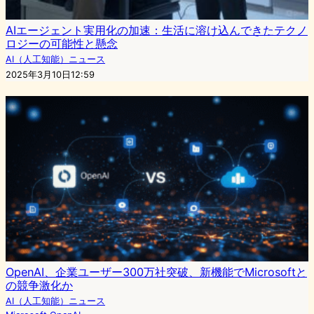
AIエージェント実用化の加速：生活に溶け込んできたテクノ
ロジーの可能性と懸念
AI（人工知能）ニュース
2025年3月10日12:59
OpenAI、企業ユーザー300万社突破、新機能でMicrosoftと
の競争激化か
AI（人工知能）ニュース