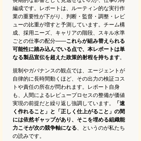
長期的な影響として見逃せないのが、仕事の再
編成です。レポートは、ルーティン的な実行作
業の重要性が下がり、判断・監督・調整・レビ
ューの比重が増すと予測しています。チーム構
成、採用ニーズ、キャリアの階段、スキル水準
ごとの仕事の配分——
これらが組み替えられる
可能性に踏み込んでいる点で、本レポートは単
なる製品宣伝を超えた政策的射程を持ちます
。
規制やガバナンスの観点では、エージェントが
自律的に長時間動くほど、その出力の検証コス
トや責任の所在が問われます。レポート自身
も、人間によるレビュープロセスの整備が価値
実現の前提だと繰り返し強調しています。
「速
く作れること」と「正しく仕上がること」の間
には依然ギャップがあり、そこを埋める組織能
力こそが次の競争軸になる
、というのが私たち
の読みです。