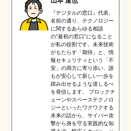
山本 達也
o
s
b
n
『デジタルの窓口』代表。
d
k
o
a
名前の通り、テクノロジー
o
y
o
に関するあらゆる相談
の”最初の窓口”になること
n
k
が私の役割です。未来技術
がもたらす「期待」と、情
報セキュリティという「不
安」の両方に寄り添い、誰
もが安心して新しい一歩を
踏み出せるような道しるべ
を発信します。 ブロックチ
ェーンやスペーステクノロ
ジーといったワクワクする
未来の話から、サイバー攻
撃から身を守る実践的な知