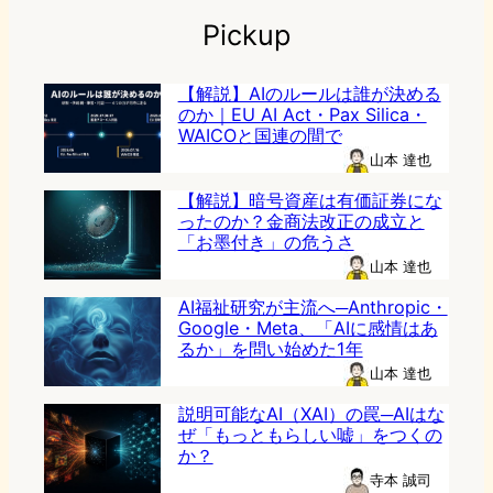
Pickup
【解説】AIのルールは誰が決める
のか｜EU AI Act・Pax Silica・
WAICOと国連の間で
山本 達也
【解説】暗号資産は有価証券にな
ったのか？金商法改正の成立と
「お墨付き」の危うさ
山本 達也
AI福祉研究が主流へ─Anthropic・
Google・Meta、「AIに感情はあ
るか」を問い始めた1年
山本 達也
説明可能なAI（XAI）の罠─AIはな
ぜ「もっともらしい嘘」をつくの
か？
寺本 誠司