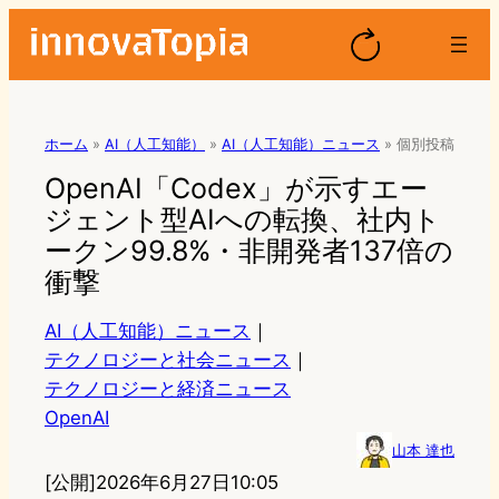
ホーム
»
AI（人工知能）
»
AI（人工知能）ニュース
»
個別投稿
OpenAI「Codex」が示すエー
ジェント型AIへの転換、社内ト
ークン99.8%・非開発者137倍の
衝撃
AI（人工知能）ニュース
｜
テクノロジーと社会ニュース
｜
テクノロジーと経済ニュース
OpenAI
山本 達也
[公開]
2026年6月27日10:05