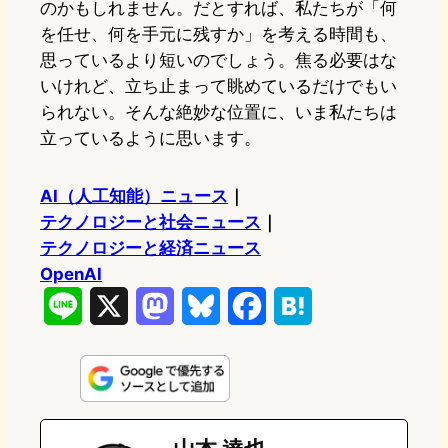
のかもしれません。だとすれば、私たちが「何
を任せ、何を手元に残すか」を考える時間も、
思っているより短いのでしょう。焦る必要はな
いけれど、立ち止まって眺めているだけでもい
られない。そんな絶妙な位置に、いま私たちは
立っているように思います。
AI（人工知能）ニュース
｜
テクノロジーと社会ニュース
｜
テクノロジーと経済ニュース
OpenAI
L
X
M
B
F
H
i
a
l
a
a
n
s
u
c
t
e
t
e
e
e