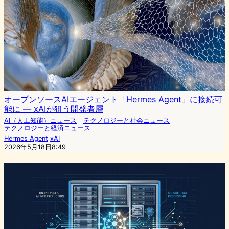
オープンソースAIエージェント「Hermes Agent」に接続可
能に — xAIが狙う開発者層
AI（人工知能）ニュース
｜
テクノロジーと社会ニュース
｜
テクノロジーと経済ニュース
Hermes Agent
xAI
2026年5月18日8:49