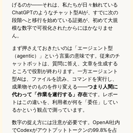
げるのか——それは、私たちが日々触れている
ChatGPTのようなチャット型AIが、すでに次の
段階へと移行を始めている証拠が、初めて大規
模な数字で可視化されたからにほかなりませ
ん。
まず押さえておきたいのは「エージェント型
（agentic）」という言葉の意味です。従来のチ
ャットボットは、質問に答え、文章を生成する
ところで役割が終わります。一方エージェント
型AIは、ファイルを読み、コマンドを実行し、
成果物そのものを作り変える——
つまり人間に
代わって「作業を遂行する」存在
です。レポー
トはこの違いを、利用者が何を「委任」してい
るかという観点で測っています。
数字の捉え方には注意が必要です。OpenAI社内
でCodexがアウトプットトークンの99.8%を占