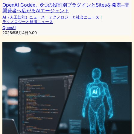
OpenAI Codex、6つの役割別プラグインとSitesを発表─非
開発者へ広がるAIエージェント
AI（人工知能）ニュース
｜
テクノロジーと社会ニュース
｜
テクノロジーと経済ニュース
OpenAI
2026年6月4日9:00