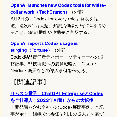
OpenAI launches new Codex tools for white-
collar work（TechCrunch）
（外部）
6月2日の「Codex for every role」発表を報
道。週次5百万人超、知識労働者が約20%を占め
ること、Sites機能や連携先に言及する。
OpenAI reports Codex usage is
surging（Fortune）
（外部）
Codex製品責任者ティボー・ソティオーへの取
材記事。非技術職への展開戦略と、Cisco・
Nvidia・楽天などの導入事例を伝える。
【関連記事】
サムスン電子、ChatGPT EnterpriseとCodex
を全社導入｜2023年AI禁止からの大転換
非開発職を含む全社へのCodex展開事例。本記
事が示す「組織での委任型利用の拡大」を裏づ