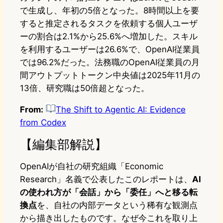
で生成し、年初の5倍となった。8時間以上を要
すると推定されるタスクを依頼する個人ユーザ
ーの割合は2.1%から25.6%へ増加した。スキル
を利用するユーザーは26.6%で、OpenAI従業員
では96.2%だった。法務職のOpenAI従業員の月
間アウトプットトークン中央値は2025年11月の
13倍、研究職は50倍超となった。
From:
The Shift to Agentic AI: Evidence
from Codex
【編集部解説】
OpenAIが自社の研究組織「Economic
Research」名義で公表したこのレポートは、
AI
の使われ方が「会話」から「委任」へと移る転
換点
を、自社の内部データという稀有な観測点
から描き出したものです。なぜ今これを取り上