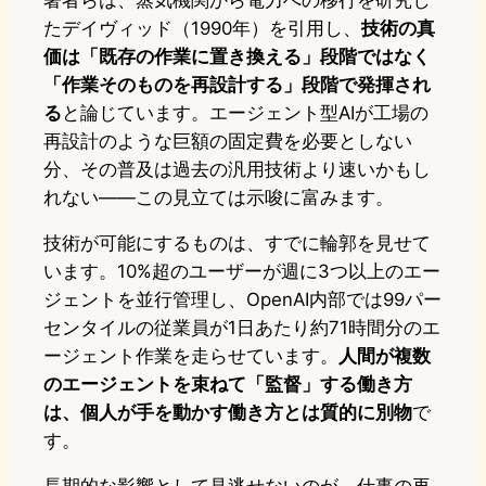
著者らは、蒸気機関から電力への移行を研究し
たデイヴィッド（1990年）を引用し、
技術の真
価は「既存の作業に置き換える」段階ではなく
「作業そのものを再設計する」段階で発揮され
る
と論じています。エージェント型AIが工場の
再設計のような巨額の固定費を必要としない
分、その普及は過去の汎用技術より速いかもし
れない——この見立ては示唆に富みます。
技術が可能にするものは、すでに輪郭を見せて
います。10%超のユーザーが週に3つ以上のエー
ジェントを並行管理し、OpenAI内部では99パー
センタイルの従業員が1日あたり約71時間分のエ
ージェント作業を走らせています。
人間が複数
のエージェントを束ねて「監督」する働き方
は、個人が手を動かす働き方とは質的に別物
で
す。