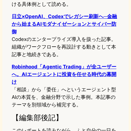
ける具体例として読める。
日立×OpenAI、Codexでレガシー刷新へ─金融
から始まるAIモダナイゼーションとサイバー防
御
Codexのエンタープライズ導入を扱った記事。
組織がワークフローを再設計する動きとして本
記事と地続きである。
Robinhood「Agentic Trading」が全ユーザー
へ。AIエージェントに投資を任せる時代の幕開
け
「相談」から「委任」へというエージェント型
AIの本質を、金融分野で示した事例。本記事の
テーマを別領域から補完する。
【編集部後記】
このレポートを読みながら、ふと自分の一日を