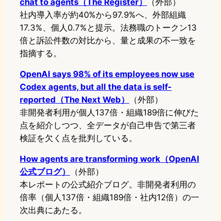
chat to agents（The Register）
（外部）
社内導入率が約40%から97.9%へ、外部組織
17.3%、個人0.7%と提示。法務職のトークン13
倍と訴訟件数の対比から、量と成果の不一致を
指摘する。
OpenAI says 98% of its employees now use
Codex agents, but all the data is self-
reported（The Next Web）
（外部）
非開発者利用が個人137倍・組織189倍に伸びた
点を紹介しつつ、全データが自己申告で第三者
検証を欠く点を批判している。
How agents are transforming work（OpenAI
公式ブログ）
（外部）
本レポートの公式紹介ブログ。非開発者利用の
倍率（個人137倍・組織189倍・社内12倍）の一
次出典にあたる。