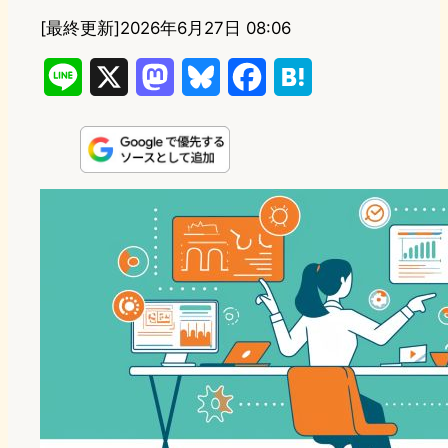
[最終更新]
2026年6月27日 08:06
L
X
M
B
F
H
i
a
l
a
a
n
s
u
c
t
e
t
e
e
e
o
s
b
n
d
k
o
a
o
y
o
n
k