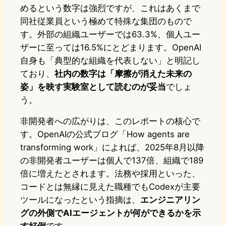
めるという数字は強烈ですが、これはあくまで
同社従業員という極めて特殊な集団のもので
す。外部の組織ユーザーでは63.3%、個人ユー
ザーに至っては16.5%にとどまります。OpenAI
自身も「典型的な組織を代表しない」と明記し
ており、
社内の数字は「摩擦が消えた未来の
姿」を映す実験室として読むのが妥当
でしょ
う。
非開発者への広がりは、このレポートの核心で
す。OpenAIの公式ブログ「How agents are
transforming work」によれば、2025年8月以降
の非開発者ユーザーは個人で137倍、組織で189
倍に増えたとされます。法務や採用といった、
コードとは無縁に見えた職種でもCodexが主要
ツールになったという指摘は、
エンジニアリン
グの外側でAIエージェントが何ができるかを示