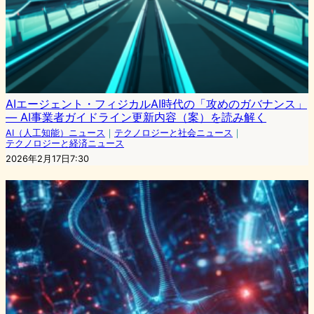
AIエージェント・フィジカルAI時代の「攻めのガバナンス」
― AI事業者ガイドライン更新内容（案）を読み解く
AI（人工知能）ニュース
｜
テクノロジーと社会ニュース
｜
テクノロジーと経済ニュース
2026年2月17日7:30