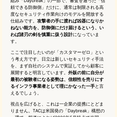
組み「Daybreak」の一部で、審査を通った「信
頼できる防御側」だけに、通常は制限される高
度なセキュリティ作業向けのモデルを開放する
仕組みです。
攻撃者の手に渡れば凶器になりか
ねない能力を、防御側にだけ届けるという、い
わば諸刃の剣を慎重に扱う設計
になっていま
す。
ここで注目したいのが「カスタマーゼロ」とい
う考え方です。日立は新しいセキュリティ手法
を、まず自社のシステムで実証してから顧客に
展開すると明言しています。
外販の前に自分が
最初の被験者になる姿勢は、信頼性を売りにす
るインフラ事業者として理にかなった一手
と言
えるでしょう。
視点を広げると、これは一企業の提携にとどま
りません。TACは米国発の「Daybreak」構想の