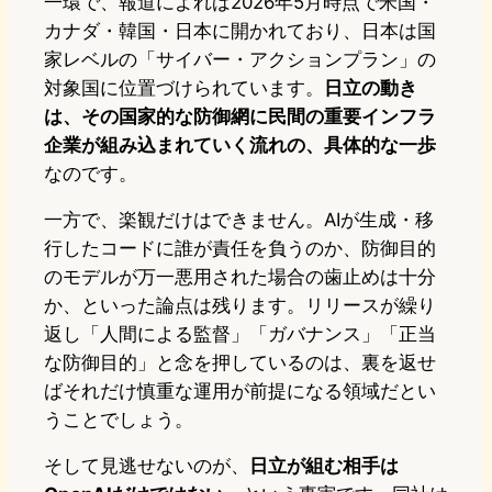
一環で、報道によれば2026年5月時点で米国・
カナダ・韓国・日本に開かれており、日本は国
家レベルの「サイバー・アクションプラン」の
対象国に位置づけられています。
日立の動き
は、その国家的な防御網に民間の重要インフラ
企業が組み込まれていく流れの、具体的な一歩
なのです。
一方で、楽観だけはできません。AIが生成・移
行したコードに誰が責任を負うのか、防御目的
のモデルが万一悪用された場合の歯止めは十分
か、といった論点は残ります。リリースが繰り
返し「人間による監督」「ガバナンス」「正当
な防御目的」と念を押しているのは、裏を返せ
ばそれだけ慎重な運用が前提になる領域だとい
うことでしょう。
そして見逃せないのが、
日立が組む相手は