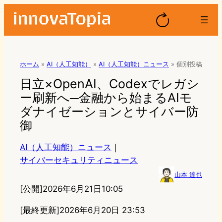
ホーム
»
AI（人工知能）
»
AI（人工知能）ニュース
»
個別投稿
日立×OpenAI、Codexでレガシ
ー刷新へ─金融から始まるAIモ
ダナイゼーションとサイバー防
御
AI（人工知能）ニュース
｜
サイバーセキュリティニュース
山本 達也
[公開]
2026年6月21日10:05
[最終更新]
2026年6月20日 23:53