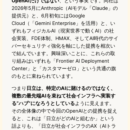
OpenAIだけではない
、という事実です。同社は
2026年5月にAnthropic（AIモデル「Claude」の
提供元）と、6月初旬にはGoogle
Cloud（「Gemini Enterprise」を活用）と、い
ずれもフィジカルAI（現実世界で動くAI）の社
会実装、FDE体制、HMAX、そしてAI時代のサイ
バーセキュリティ強化を軸にした提携を相次い
で結んでいます。興味深いことに、これらの取
り組みはいずれも「Frontier AI Deployment
Center」と「カスタマーゼロ」という共通の旗
のもとに束ねられています。
つまり
日立は、特定のAIに賭けるのではなく、
複数の最先端AIを束ねて社会インフラへ実装す
る“ハブ”になろうとしている
ように見えます。
その全体像の中で今回のOpenAIとの提携を捉え
ると、これは「日立がどのAIと組むか」という
話よりも、「日立が社会インフラのAX（AIトラ