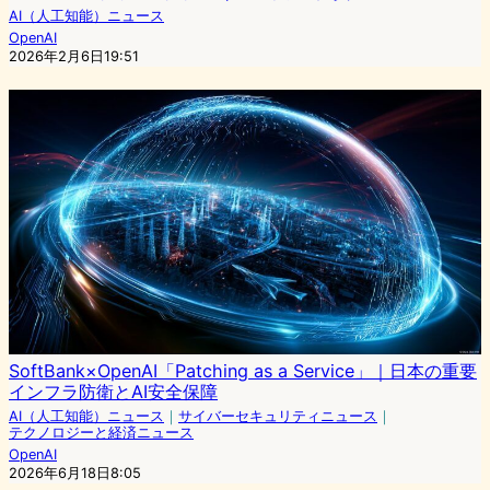
AI（人工知能）ニュース
OpenAI
2026年2月6日19:51
SoftBank×OpenAI「Patching as a Service」｜日本の重要
インフラ防衛とAI安全保障
AI（人工知能）ニュース
｜
サイバーセキュリティニュース
｜
テクノロジーと経済ニュース
OpenAI
2026年6月18日8:05