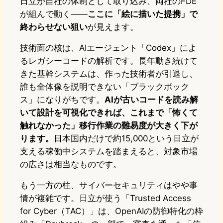
日立が自社の体制として取り込み、両社のFDE
が組んで動く——
ここに「絵に描いた提携」で
終わらせない狙い
が見えます。
技術面の核は、AIエージェント「Codex」によ
るレガシーコードの解析です。長年動き続けて
きた基幹システムは、作った技術者が引退し、
誰も全体像を説明できない「ブラックボック
ス」になりがちです。
AIが古いコードを読み解
いて設計を可視化できれば、これまで「怖くて
触れなかった」移行作業の難易度が大きく下が
ります。
日本国内だけで約15,000という日立が
支える稼働中システムを踏まえると、対象市場
の広さは相当なものです。
もう一方の柱、サイバーセキュリティはやや事
情が複雑です。日立が使う「Trusted Access
for Cyber（TAC）」は、OpenAIの防御特化の枠