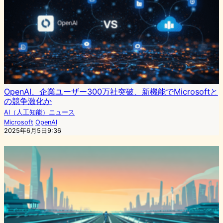
OpenAI、企業ユーザー300万社突破、新機能でMicrosoftと
の競争激化か
AI（人工知能）ニュース
Microsoft
OpenAI
2025年6月5日9:36