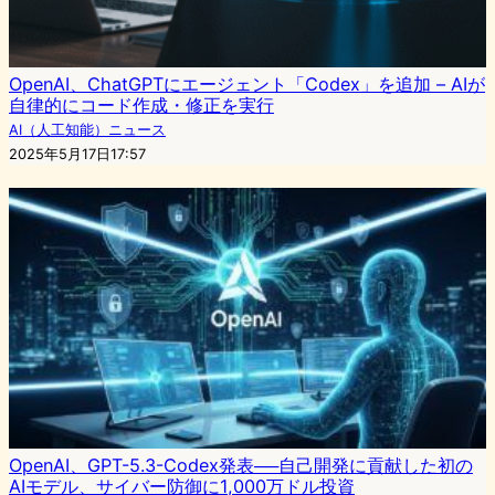
OpenAI、ChatGPTにエージェント「Codex」を追加 – AIが
自律的にコード作成・修正を実行
AI（人工知能）ニュース
2025年5月17日17:57
OpenAI、GPT-5.3-Codex発表──自己開発に貢献した初の
AIモデル、サイバー防御に1,000万ドル投資