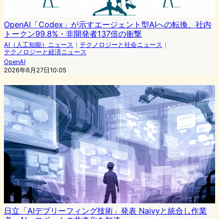
OpenAI「Codex」が示すエージェント型AIへの転換、社内
トークン99.8%・非開発者137倍の衝撃
AI（人工知能）ニュース
｜
テクノロジーと社会ニュース
｜
テクノロジーと経済ニュース
OpenAI
2026年6月27日10:05
日立「AIデブリーフィング技術」発表 Naivyと統合し作業