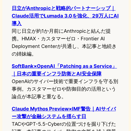
日立がAnthropicと戦略的パートナーシップ｜
Claude活用でLumada 3.0を強化、29万人にAI
導入
同じ日立が約1か月前にAnthropicと結んだ提
携。HMAX・カスタマーゼロ・Frontier AI
Deployment Centerが共通し、本記事と地続き
の姉妹編。
SoftBank×OpenAI「Patching as a Service」
｜日本の重要インフラ防衛とAI安全保障
OpenAIのサイバー技術で重要インフラを守る別
事例。カスタマーゼロや防御目的の活用という
論点が本記事と重なる。
Claude Mythos Preview×IMF警告｜AIサイバ
ー攻撃が金融システムを揺らす日
TACやGPT-5.5-Cyberの位置づけを掘り下げた