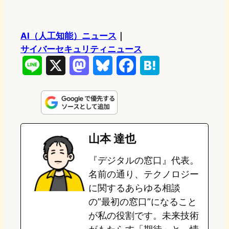
AI（人工知能）ニュース
｜
サイバーセキュリティニュース
L
X
M
B
F
H
i
a
l
a
a
n
s
u
c
t
e
t
e
e
e
山本 達也
o
s
b
n
『デジタルの窓口』代表。
d
k
o
a
名前の通り、テクノロジー
o
y
o
に関するあらゆる相談
の”最初の窓口”になること
n
k
が私の役割です。未来技術