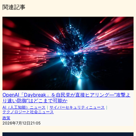
関連記事
OpenAI「Daybreak」を自民党が直接ヒアリング—“攻撃よ
り速い防御”はどこまで可能か
AI（人工知能）ニュース
｜
サイバーセキュリティニュース
｜
テクノロジーと社会ニュース
政策
2026年7月12日21:05