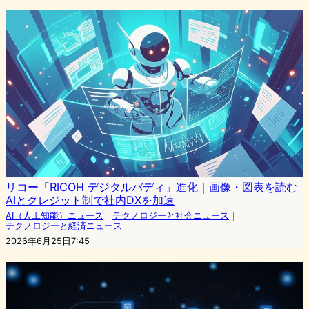
リコー「RICOH デジタルバディ」進化｜画像・図表を読む
AIとクレジット制で社内DXを加速
AI（人工知能）ニュース
｜
テクノロジーと社会ニュース
｜
テクノロジーと経済ニュース
2026年6月25日7:45