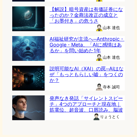
【解説】暗号資産は有価証券にな
ったのか？金商法改正の成立と
「お墨付き」の危うさ
山本 達也
AI福祉研究が主流へ─Anthropic・
Google・Meta、「AIに感情はあ
るか」を問い始めた1年
山本 達也
説明可能なAI（XAI）の罠─AIはな
ぜ「もっともらしい嘘」をつくの
か？
寺本 誠司
発声なき発話「サイレントスピー
チ」4つのアプローチと現在地｜
筋電位、超音波、口唇読み、脳波
りょうとく