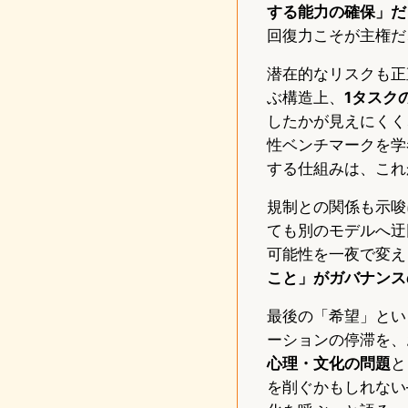
する能力の確保」だ
回復力こそが主権だ
潜在的なリスクも正
ぶ構造上、
1タスク
したかが見えにくく
性ベンチマークを学
する仕組みは、これ
規制との関係も示唆
ても別のモデルへ迂
可能性を一夜で変え
こと」がガバナンス
最後の「希望」とい
ーションの停滞を、
心理・文化の問題
と
を削ぐかもしれない