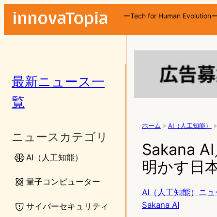
ーTech for Human Evolution
最新ニュース一
覧
ホーム
»
AI（人工知能）
»
ニュースカテゴリ
Sakana
AI（人工知能）
明かす日本
量子コンピューター
AI（人工知能）ニュ
Sakana AI
サイバーセキュリティ