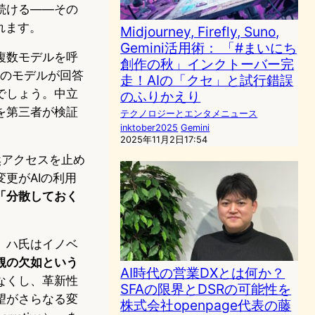
続ける――その
れます。
Midjourney, Firefly, Suno,
Gemini活用術： 「#まいにち
複数モデルを呼
創作の秋」インクトーバー完
のモデルが回答
走！AIの「クセ」と試行錯誤
でしょう。中立
のふりかえり
を第三者が検証
テクノロジーとエンタメニュース
inktober2025
Gemini
2025年11月2日17:54
然アクセスを止め
更がAIの利用
「分散しておく
。ハ氏はイノベ
観の欠如という
AI時代の営業DXとは何か？
なくし、革新性
SFAの限界とDSRの可能性を
望がさらなる変
株式会社openpage代表の藤