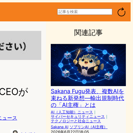
検
索
関連記事
─CEOが
Sakana Fugu発表、複数AIを
束ねる新発想―輸出規制時代
の「AI主権」とは
AI（人工知能）ニュース
｜
サイバーセキュリティニュース
｜
ニュース
テクノロジーと社会ニュース
Sakana AI
ソブリンAI（AI主権）
2026年6月22日18:05