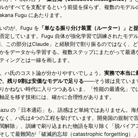
ルがすべてを支配するという前提を採らず、複数のモデル
kana Fugu にあたります。
のが、Fugu を
「単なる振り分け装置（ルーター）」と
否定しています。Fugu 自体が強化学習で訓練されたモデ
ni、この部分はClaude」と経験則で割り振るのではなく、
かをデータから学習する。複数ステップにまたがって最適
ティングとは一線を画します。
。ハ氏のコスト論が分かりやすいでしょう。
実務で本当に
で、残り9割は安価なモデルで足りる
――そう彼は見ていま
りかねない時代に入りつつあるいま、「性能の最適化」で
軸足を移す技術には、確かに合理性があります。
mazu の「日本適応」も、語感ほど単純ではありません。
なく、ハ氏は4つの工程を挙げています。開発国の規制で
閲解除」、訓練で刷り込まれた物語を取り除く「脱バイア
て最難関が「破滅的忘却（catastrophic forgettin