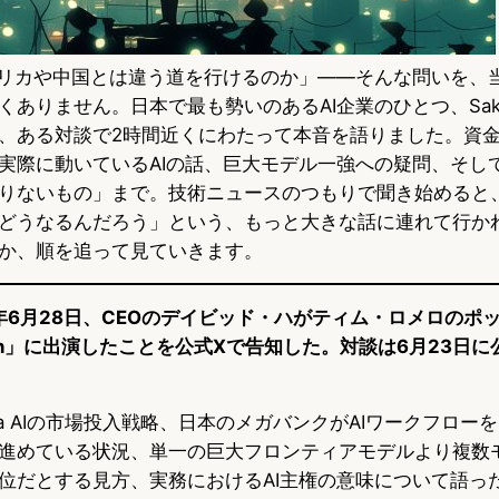
メリカや中国とは違う道を行けるのか」――そんな問いを、
ありません。日本で最も勢いのあるAI企業のひとつ、Sakan
、ある対談で2時間近くにわたって本音を語りました。資
実際に動いているAIの話、巨大モデル一強への疑問、そし
りないもの」まで。技術ニュースのつもりで聞き始めると
どうなるんだろう」という、もっと大きな話に連れて行か
か、順を追って見ていきます。
2026年6月28日、CEOのデイビッド・ハがティム・ロメロの
 Japan」に出演したことを公式Xで告知した。対談は6月23日
na AIの市場投入戦略、日本のメガバンクがAIワークフローを
進めている状況、単一の巨大フロンティアモデルより複数
位だとする見方、実務におけるAI主権の意味について語っ