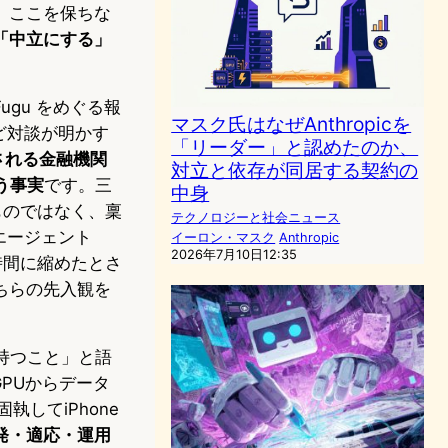
。ここを保ちな
「中立にする」
gu をめぐる報
マスク氏はなぜAnthropicを
ど対談が明かす
「リーダー」と認めたのか、
される金融機関
対立と依存が同居する契約の
う事実
です。三
中身
ものではなく、稟
テクノロジーと社会ニュース
エージェント
イーロン・マスク
Anthropic
2026年7月10日12:35
時間に縮めたとさ
ちらの先入観を
持つこと」と語
PUからデータ
してiPhone
発・適応・運用