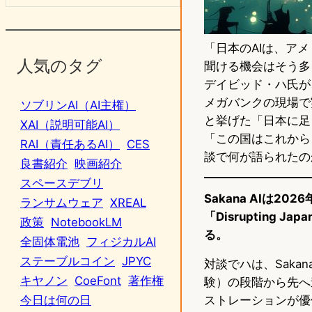
「日本のAIは、ア
人気のタグ
聞ける機会はそう多く
デイビッド・ハ氏が
メガバンクの現場で
ソブリンAI（AI主権）
と挙げた「日本に足
XAI（説明可能AI）
「この国はこれから
RAI（責任あるAI）
CES
談で何が語られたの
良書紹介
映画紹介
スペースデブリ
Sakana AIは
ランサムウェア
XREAL
「Disrupting
政策
NotebookLM
る。
全固体電池
フィジカルAI
ステーブルコイン
JPYC
対談でハは、Saka
キヤノン
CoeFont
著作権
験）の段階から先へ
ストレーションが優
今日は何の日