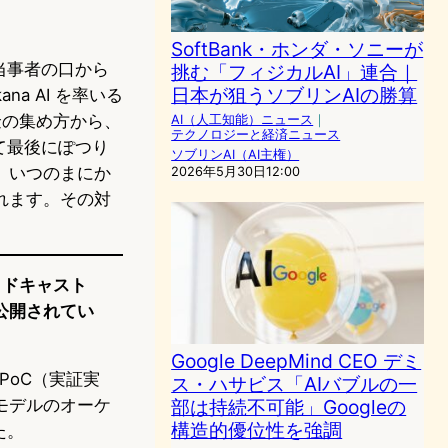
SoftBank・ホンダ・ソニーが
当事者の口から
挑む「フィジカルAI」連合｜
日本が狙うソブリンAIの勝算
a AI を率いる
金の集め方から、
AI（人工知能）ニュース
｜
テクノロジーと経済ニュース
て最後にぽつり
ソブリンAI（AI主権）
、いつのまにか
2026年5月30日12:00
れます。その対
ポッドキャスト
に公開されてい
Google DeepMind CEO デミ
PoC（実証実
ス・ハサビス「AIバブルの一
モデルのオーケ
部は持続不可能」Googleの
構造的優位性を強調
た。