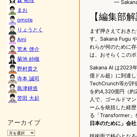
森 祐佳
— Sakana
まお
【編集部解
omote
りょうとく
まず押さえておきた
す。Sakana Fu
Ami
れらが何のために存
荒木 啓介
は、おそらくこのポ
菊池 紗槻
Sakana AI 
野村貴之
億ドル超）に到達し
寺本 誠司
TechCrunch等
島津耕造
を約4,320億円（
苦田 大起
人で、ゴールドマン
ームを統括した経歴
る「Transfor
アーカイブ
日本のために」会社
技術面で核心となる