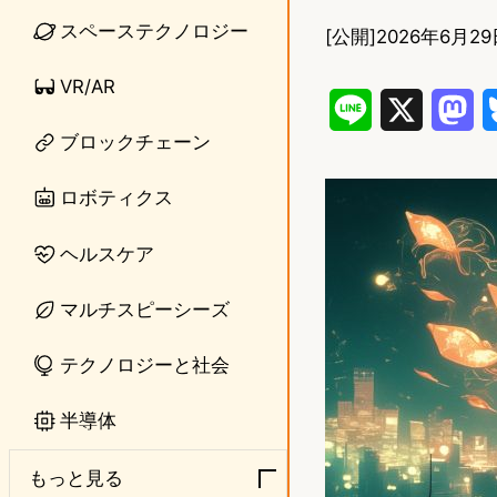
スペーステクノロジー
[公開]
2026年6月29
VR/AR
L
X
M
ブロックチェーン
i
a
n
s
ロボティクス
e
t
ヘルスケア
o
マルチスピーシーズ
d
o
テクノロジーと社会
n
半導体
もっと見る