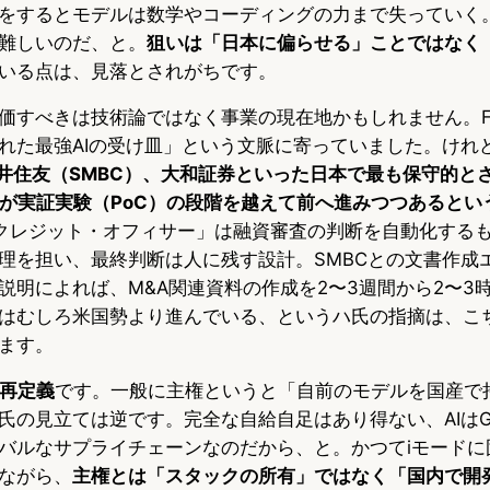
をするとモデルは数学やコーディングの力まで失っていく
難しいのだ、と。
狙いは「日本に偏らせる」ことではなく
いる点は、見落とされがちです。
価すべきは技術論ではなく事業の現在地かもしれません。Fu
れた最強AIの受け皿」という文脈に寄っていました。けれ
三井住友（SMBC）、大和証券といった日本で最も保守的と
ーが実証実験（PoC）の段階を越えて前へ進みつつあるとい
AIクレジット・オフィサー」は融資審査の判断を自動化する
理を担い、最終判断は人に残す設計。SMBCとの文書作成
説明によれば、M&A関連資料の作成を2〜3週間から2〜3
はむしろ米国勢より進んでいる、というハ氏の指摘は、こ
ます。
の再定義
です。一般に主権というと「自前のモデルを国産で
氏の見立ては逆です。完全な自給自足はあり得ない、AIはG
バルなサプライチェーンなのだから、と。かつてiモードに固執
ながら、
主権とは「スタックの所有」ではなく「国内で開