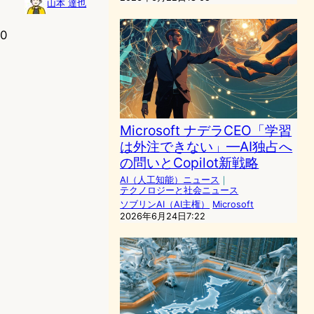
山本 達也
0
Microsoft ナデラCEO「学習
は外注できない」—AI独占へ
の問いとCopilot新戦略
AI（人工知能）ニュース
｜
テクノロジーと社会ニュース
ソブリンAI（AI主権）
Microsoft
2026年6月24日7:22