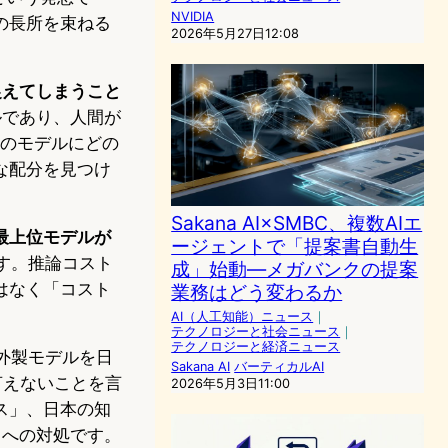
NVIDIA
の長所を束ねる
2026年5月27日12:08
捉えてしまうこと
ルであり、人間が
どのモデルにどの
な配分を見つけ
Sakana AI×SMBC、複数AIエ
最上位モデルが
ージェントで「提案書自動生
す。推論コスト
成」始動―メガバンクの提案
はなく「コスト
業務はどう変わるか
AI（人工知能）ニュース
｜
テクノロジーと社会ニュース
｜
テクノロジーと経済ニュース
海外製モデルを日
Sakana AI
バーティカルAI
言えないことを言
2026年5月3日11:00
ス」、日本の知
g）」への対処です。