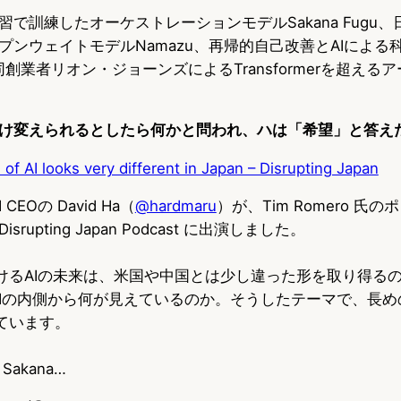
で訓練したオーケストレーションモデルSakana Fugu
プンウェイトモデルNamazu、再帰的自己改善とAIによる
共同創業者リオン・ジョーンズによるTransformerを超え
け変えられるとしたら何かと問われ、ハは「希望」と答え
 of AI looks very different in Japan – Disrupting Japan
AI CEOの David Ha（
@hardmaru
）が、Tim Romero 氏の
isrupting Japan Podcast に出演しました。
けるAIの未来は、米国や中国とは少し違った形を取り得る
a AIの内側から何が見えているのか。そうしたテーマで、長め
ています。
Sakana…