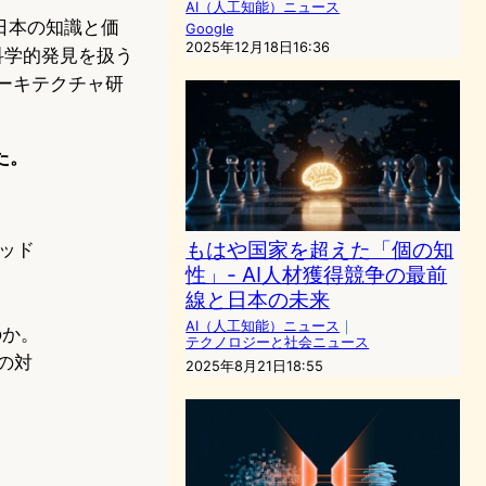
AI（人工知能）ニュース
、日本の知識と価
Google
2025年12月18日16:36
科学的発見を扱う
るアーキテクチャ研
た。
もはや国家を超えた「個の知
ポッド
性」- AI人材獲得競争の最前
線と日本の未来
AI（人工知能）ニュース
｜
のか。
テクノロジーと社会ニュース
の対
2025年8月21日18:55