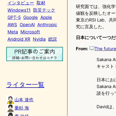
インタビュー
取材
研究面では、強化学習
Windows11
防災テック
値観を反映したオー
GPT-5
Google
Apple
東京のRSI Lab、
AWS
OpenAI
Anthropic
究に言及した。
Meta
Microsoft
日本について一つだ
Android XR
Nvidia
総説
From:
The future
Sakana 
キャスト D
日本にお
ライター一覧
Sakan
談を行っ
山本 達也
Davidは、
乗杉 海