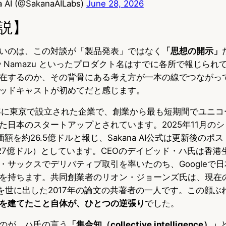
 AI (@SakanaAILabs)
June 28, 2026
説】
いのは、この対談が「製品発表」ではなく
「思想の開示」
gu や Namazu といったプロダクト名はすでに各所で報じら
在するのか、その背骨にある考え方が一本の線でつながっ
ッドキャストが初めてだと感じます。
は2023年に東京で設立された企業で、創業から最も短期間でユニ
た日本のスタートアップとされています。2025年11月のシ
が評価額を約26.5億ドルと報じ、Sakana AI公式は更新後の
約27億ドル）としています。CEOのデイビッド・ハ氏は香
・サックスでデリバティブ取引を率いたのち、Googleで
を持ちます。共同創業者のリオン・ジョーンズ氏は、現在の
mer」を世に出した2017年の論文の共著者の一人です。この顔ぶ
を建てたこと自体が、ひとつの逆張り
でした。
のが、ハ氏の言う
「集合知（collective intelligence）」