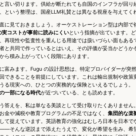
と言い切ります。供給が断たれても自国のインフラが回り
、という整理は、国産LLM礼賛とは異なる視座を与えてく
直に見ておきましょう。オーケストレーション型は内部で
の実コストが事前に読みにくい
という指摘が出ています。ど
、再現性や監査性を重んじる用途では扱いづらい面もある
者と共同で作っているとはいえ、その評価が妥当かどうか
から積み上がっていく段階にあります。
に富みます。Fugu の設計思想は、特定プロバイダーが突
回できることを前提にしています。これは輸出規制や政策変
うる現実への、ひとつの実務的な保険といえるでしょう。
の一部になる時代
が近づいている、とも読めます。
う答えを、私は単なる美談として受け取りたくありません
お金や減税や教育プログラムの不足ではなく、
集団的な楽
して捉えています。英語教育の強化はむしろ日本を日本で
――そんな逆説まで添えたうえで、変化が希望を生み、希