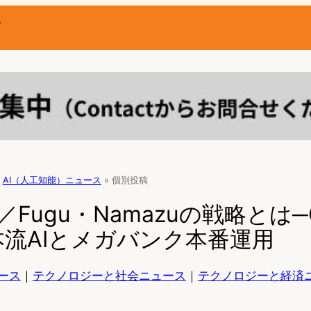
ー
AI（人工知能）ニュース
»
個別投稿
 AI／Fugu・Namazuの戦略とは
流AIとメガバンク本番運用
ース
｜
テクノロジーと社会ニュース
｜
テクノロジーと経済