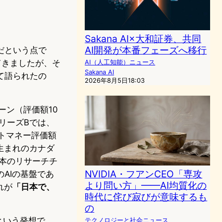
Sakana AI×大和証券、共同
AI開発が本番フェーズへ移行
だという点で
れてきましたが、そ
AI（人工知能）ニュース
Sakana AI
て語られたの
2026年8月5日18:03
コーン（評価額10
リーズBでは、
ポストマネー評価額
港生まれのカナダ
日本のリサーチチ
NVIDIA・フアンCEO「専攻
AIの基盤であ
より問い方」——AI均質化の
れが
「日本で、
時代に侘び寂びが意味するも
の
という発想で
テクノロジーと社会ニュース