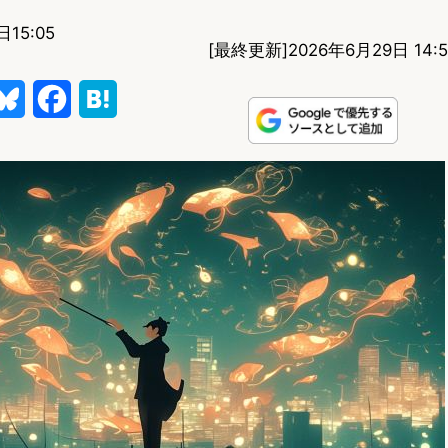
日15:05
[最終更新]
2026年6月29日 14:5
B
F
H
l
a
a
u
c
t
e
e
e
s
b
n
k
o
a
y
o
k