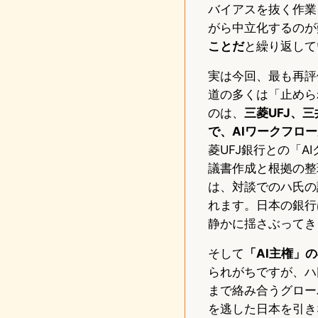
バイアスを抜く作業
がら中立化するのが
ことだ
と繰り返して
実は今回、最も再評
道の多くは「止めら
のは、
三菱UFJ、
で、AIワークフロ
菱UFJ銀行との「
議書作成と根拠の整
は、対談でのハ氏の
れます。日本の銀行
静かに揺さぶってき
そして
「AI主権」
られがちですが、ハ
まで絡み合うグロー
を逃した日本を引き